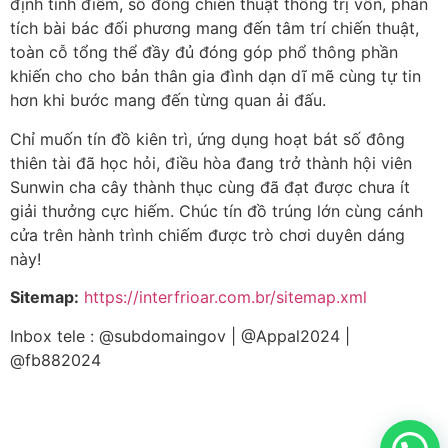
định tính điểm, số đông chiến thuật thống trị vốn, phân
tích bài bác đối phương mang đến tâm trí chiến thuật,
toàn cỗ tổng thể đầy đủ đóng góp phổ thông phần
khiến cho cho bản thân gia đình dạn dĩ mẽ cùng tự tin
hơn khi bước mang đến từng quan ải đấu.
Chỉ muốn tín đồ kiên trì, ứng dụng hoạt bát số đông
thiên tài đã học hỏi, điều hòa đang trở thành hội viên
Sunwin cha cây thành thục cùng đã đạt được chưa ít
giải thưởng cực hiếm. Chúc tín đồ trúng lớn cùng cánh
cửa trên hành trình chiếm được trò chơi duyên dáng
này!
Sitemap:
https://interfrioar.com.br/sitemap.xml
Inbox tele : @subdomaingov | @Appal2024 |
@fb882024