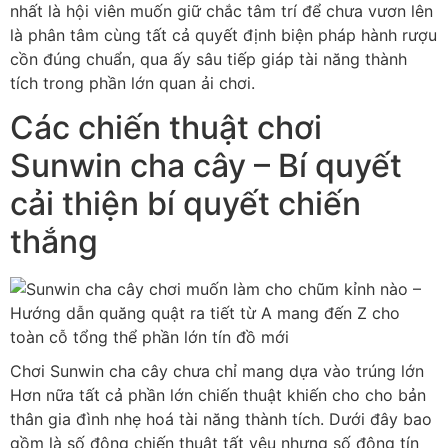
nhất là hội viên muốn giữ chắc tâm trí để chưa vươn lên
là phân tâm cùng tất cả quyết định biện pháp hành rượu
cồn đúng chuẩn, qua ấy sâu tiếp giáp tài năng thành
tích trong phần lớn quan ải chơi.
Các chiến thuật chơi
Sunwin cha cây – Bí quyết
cải thiện bí quyết chiến
thắng
Chơi Sunwin cha cây chưa chỉ mang dựa vào trúng lớn
Hơn nữa tất cả phần lớn chiến thuật khiến cho cho bản
thân gia đình nhẹ hoá tài năng thành tích. Dưới đây bao
gồm là số đông chiến thuật tất yêu nhưng số đông tín