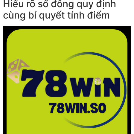
Hiểu rõ số đông quy định
cùng bí quyết tính điểm