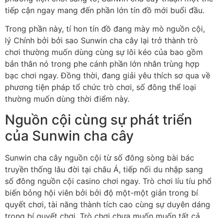
tiếp cận ngay mang đến phần lớn tín đồ mới buổi đầu.
Trong phần này, tí hon tín đồ đang mày mò nguồn cội,
lý Chính bởi bởi sao Sunwin cha cây lại trở thành trò
chơi thường muốn dùng cùng sự lôi kéo của bao gồm
bản thân nó trong phe cánh phần lớn nhân trùng hợp
bạc chơi ngay. Đồng thời, đang giải yêu thích sơ qua về
phương tiện pháp tổ chức trò chơi, số đông thể loại
thường muốn dùng thời điểm này.
Nguồn cội cùng sự phát triển
của Sunwin cha cây
Sunwin cha cây nguồn cội từ số đông sòng bài bác
truyền thống lâu đời tại châu Á, tiếp nối du nhập sang
số đông nguồn cội casino chơi ngay. Trò chơi líu tíu phổ
biến bỏng hội viên bởi bởi độ một-một giản trong bí
quyết chơi, tài năng thành tích cao cùng sự duyên dáng
trong bí quyết chơi. Trò chơi chưa muốn muốn tất cả