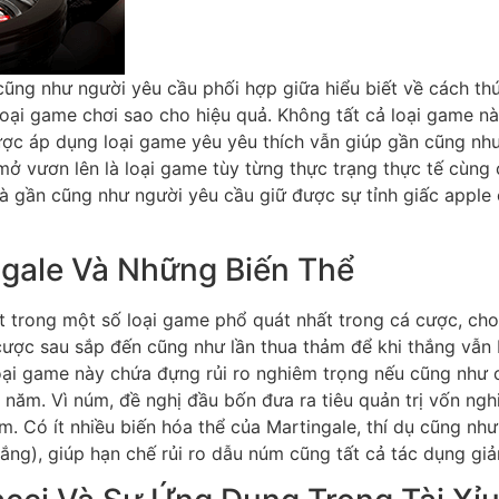
cũng như người yêu cầu phối hợp giữa hiểu biết về cách thứ
ại game chơi sao cho hiệu quả. Không tất cả loại game nà
ợc áp dụng loại game yêu yêu thích vẫn giúp gần cũng nh
mở vươn lên là loại game tùy từng thực trạng thực tế cùng 
à gần cũng như người yêu cầu giữ được sự tỉnh giấc apple c
ngale Và Những Biến Thể
t trong một số loại game phổ quát nhất trong cá cược, c
 cược sau sắp đến cũng như lần thua thảm để khi thắng vẫn 
loại game này chứa đựng rủi ro nghiêm trọng nếu cũng nh
 năm. Vì núm, đề nghị đầu bốn đưa ra tiêu quản trị vốn ngh
m. Có ít nhiều biến hóa thể của Martingale, thí dụ cũng như 
ng), giúp hạn chế rủi ro dẫu núm cũng tất cả tác dụng giả