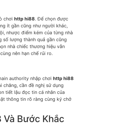
rò chơi
http hi88
. Để chọn được
ông ít gần cũng như người khác,
rội, nhược điểm kém của từng nhà
ng số lượng thành quả gần cũng
họn nhà chiếc thương hiệu vẫn
cùng nên hạn chế rủi ro.
main authority nhập chơi
http hi88
i chăng, cần đề nghị sử dụng
 tiết lậu đọc tin cá nhân của
mật thông tin rõ ràng cùng ký chở
8 Và Bước Khắc