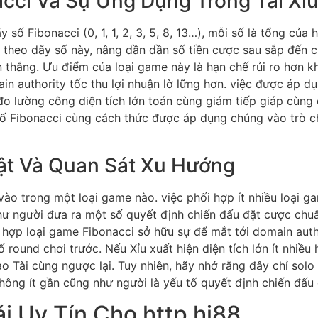
cci Và Sự Ứng Dụng Trong Tài Xỉ
 số Fibonacci (0, 1, 1, 2, 3, 5, 8, 13…), mỗi số là tổng của 
 theo dãy số này, nâng dần dần số tiền cược sau sắp đến 
thắng. Ưu điểm của loại game này là hạn chế rủi ro hơn kh
 authority tốc thu lợi nhuận lờ lững hơn. việc được áp dụ
o lường công diện tích lớn toán cùng giám tiếp giáp cùng
số Fibonacci cùng cách thức được áp dụng chúng vào trò c
ật Và Quan Sát Xu Hướng
o trong một loại game nào. việc phối hợp ít nhiều loại 
hư người đưa ra một số quyết định chiến đấu đặt cược chuẩ
ợp loại game Fibonacci sở hữu sự để mắt tới domain author
 round chơi trước. Nếu Xỉu xuất hiện diện tích lớn ít nhiề
o Tài cùng ngược lại. Tuy nhiên, hãy nhớ rằng đây chỉ solo 
ng ít gần cũng như người là yếu tố quyết định chiến đấu 
i Uy Tín Cho http hi88