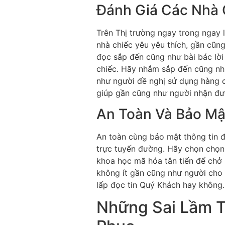
Đánh Giá Các Nhà 
Trên Thị trường ngay trong ngay 
nhà chiếc yêu yêu thích, gần cũn
đọc sắp đến cũng như bài bác lời
chiếc. Hãy nhắm sắp đến cũng như
như người đề nghị sử dụng hàng 
giúp gần cũng như người nhận được
An Toàn Và Bảo Mậ
An toàn cùng bảo mật thông tin đ
trực tuyến đường. Hãy chọn chọn 
khoa học mã hóa tân tiến để chở 
không ít gần cũng như người cho b
lấp đọc tin Quý Khách hay không.
Những Sai Lầm T