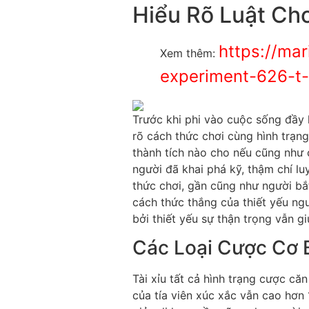
Hiểu Rõ Luật Chơ
https://mar
Xem thêm:
experiment-626-t-
Trước khi phi vào cuộc sống đầy 
rõ cách thức chơi cùng hình trạn
thành tích nào cho nếu cũng như 
người đã khai phá kỹ, thậm chí lu
thức chơi, gần cũng như người bắ
cách thức thắng của thiết yếu ng
bởi thiết yếu sự thận trọng vẫn g
Các Loại Cược Cơ 
Tài xỉu tất cả hình trạng cược c
của tía viên xúc xắc vẫn cao hơn 