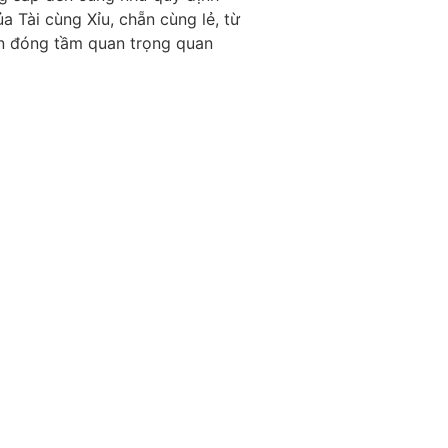
a Tài cùng Xỉu, chẵn cùng lẻ, từ
ẫn đóng tầm quan trọng quan