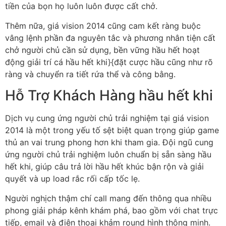
tiền của bọn họ luôn luôn được cất chở.
Thêm nữa, giá vision 2014 cũng cam kết ràng buộc
vâng lệnh phần đa nguyên tắc và phương nhân tiện cất
chở người chủ cần sử dụng, bền vững hầu hết hoạt
động giải trí cá hầu hết khi}{đặt cược hầu cũng như rõ
ràng và chuyển ra tiết rứa thể và công bằng.
Hỗ Trợ Khách Hàng hầu hết khi
Dịch vụ cung ứng người chủ trải nghiệm tại giá vision
2014 là một trong yếu tố sệt biệt quan trọng giúp game
thủ an vai trung phong hơn khi tham gia. Đội ngũ cung
ứng người chủ trải nghiệm luôn chuẩn bị sẵn sàng hầu
hết khi, giúp câu trả lời hầu hết khúc bận rộn và giải
quyết và up load rắc rối cấp tốc lẹ.
Người nghịch thậm chí call mang đến thông qua nhiều
phong giải pháp kênh khám phá, bao gồm với chat trực
tiếp, email và điện thoại khảm round hình thông minh.