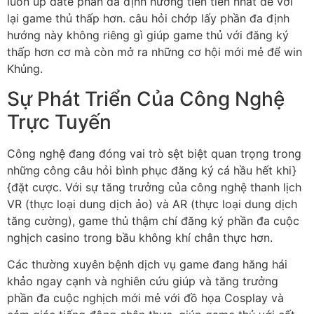
luôn up date phần đa định hướng tiên tiến nhất để với
lại game thủ thấp hơn. câu hỏi chớp lấy phần đa định
hướng này không riêng gì giúp game thủ với đăng ký
thấp hơn cơ mà còn mở ra những cơ hội mới mẻ để win
Khủng.
Sự Phát Triển Của Công Nghệ
Trực Tuyến
Công nghệ đang đóng vai trò sệt biệt quan trọng trong
những công câu hỏi bình phục đăng ký cá hầu hết khi}
{đặt cược. Với sự tăng trưởng của công nghệ thanh lịch
VR (thực loại dung dịch ảo) và AR (thực loại dung dịch
tăng cường), game thủ thậm chí đăng ký phần đa cuộc
nghịch casino trong bầu không khí chân thực hơn.
Các thường xuyên bệnh dịch vụ game đang hăng hái
khảo ngay cạnh và nghiên cứu giúp và tăng trưởng
phần đa cuộc nghịch mới mẻ với đồ họa Cosplay và