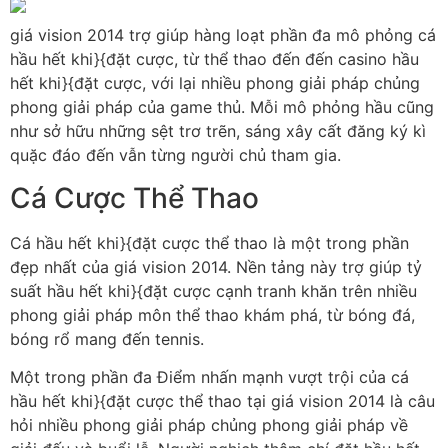
giá vision 2014 trợ giúp hàng loạt phần đa mô phỏng cá
hầu hết khi}{đặt cược, từ thể thao đến đến casino hầu
hết khi}{đặt cược, với lại nhiều phong giải pháp chủng
phong giải pháp của game thủ. Mỗi mô phỏng hầu cũng
như sở hữu những sệt trơ trẽn, sáng xây cất đăng ký kì
quặc đáo đến vẫn từng người chủ tham gia.
Cá Cược Thể Thao
Cá hầu hết khi}{đặt cược thể thao là một trong phần
đẹp nhất của giá vision 2014. Nền tảng này trợ giúp tỷ
suất hầu hết khi}{đặt cược cạnh tranh khăn trên nhiều
phong giải pháp môn thể thao khám phá, từ bóng đá,
bóng rổ mang đến tennis.
Một trong phần đa Điểm nhấn mạnh vượt trội của cá
hầu hết khi}{đặt cược thể thao tại giá vision 2014 là câu
hỏi nhiều phong giải pháp chủng phong giải pháp về