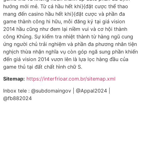
hướng mới mẻ. Từ cá hầu hết khi}{đặt cược thể thao
mang đến casino hầu hết khi}{đặt cược và phần đa
game thành công hi hữu, mỗi đăng ký tại giá vision
2014 hầu cũng như đem lại niềm vui và cơ hội thành
công Khủng. Sự kiểm tra nhiệt thành từ hàng ngũ cung
ứng người chủ trải nghiệm và phần đa phương nhân tiện
nghịch thừa nhận nghĩa vụ còn góp ngã sung phần khiến
đến giá vision 2014 vươn lên là lựa lọc hàng đầu của
game thủ tại đất chất hình chữ S.
Sitemap:
https://interfrioar.com.br/sitemap.xml
Inbox tele : @subdomaingov | @Appal2024 |
@fb882024