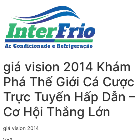
giá vision 2014 Khám
Phá Thế Giới Cá Cược
Trực Tuyến Hấp Dẫn –
Cơ Hội Thắng Lớn
giá vision 2014