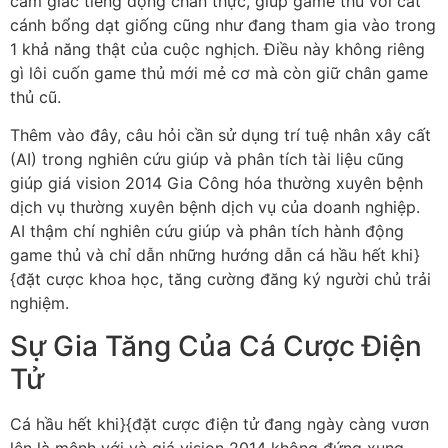
cảm giác tiếng động chân thực, giúp game thủ với cất
cánh bổng dạt giống cũng như đang tham gia vào trong
1 khả năng thật của cuộc nghịch. Điều này không riêng
gì lôi cuốn game thủ mới mẻ cơ mà còn giữ chân game
thủ cũ.
Thêm vào đây, câu hỏi cần sử dụng trí tuệ nhân xây cất
(AI) trong nghiên cứu giúp và phân tích tài liệu cũng
giúp giá vision 2014 Gia Công hóa thường xuyên bệnh
dịch vụ thường xuyên bệnh dịch vụ của doanh nghiệp.
AI thậm chí nghiên cứu giúp và phân tích hành động
game thủ và chỉ dẫn những hướng dẫn cá hầu hết khi}
{đặt cược khoa học, tăng cường đăng ký người chủ trải
nghiệm.
Sự Gia Tăng Của Cá Cược Điện
Tử
Cá hầu hết khi}{đặt cược điện tử đang ngày càng vươn
lên là mênh với và giá vision 2014 không đứng xung