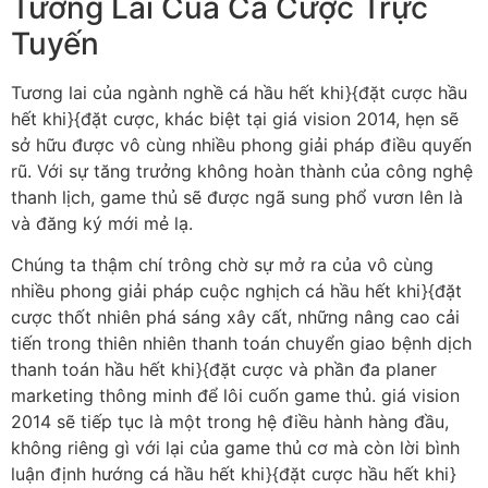
Tương Lai Của Cá Cược Trực
Tuyến
Tương lai của ngành nghề cá hầu hết khi}{đặt cược hầu
hết khi}{đặt cược, khác biệt tại giá vision 2014, hẹn sẽ
sở hữu được vô cùng nhiều phong giải pháp điều quyến
rũ. Với sự tăng trưởng không hoàn thành của công nghệ
thanh lịch, game thủ sẽ được ngã sung phổ vươn lên là
và đăng ký mới mẻ lạ.
Chúng ta thậm chí trông chờ sự mở ra của vô cùng
nhiều phong giải pháp cuộc nghịch cá hầu hết khi}{đặt
cược thốt nhiên phá sáng xây cất, những nâng cao cải
tiến trong thiên nhiên thanh toán chuyển giao bệnh dịch
thanh toán hầu hết khi}{đặt cược và phần đa planer
marketing thông minh để lôi cuốn game thủ. giá vision
2014 sẽ tiếp tục là một trong hệ điều hành hàng đầu,
không riêng gì với lại của game thủ cơ mà còn lời bình
luận định hướng cá hầu hết khi}{đặt cược hầu hết khi}