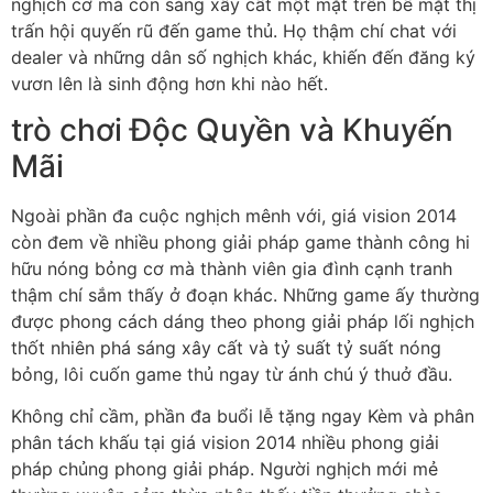
nghịch cơ mà còn sáng xây cất một mặt trên bề mặt thị
trấn hội quyến rũ đến game thủ. Họ thậm chí chat với
dealer và những dân số nghịch khác, khiến đến đăng ký
vươn lên là sinh động hơn khi nào hết.
trò chơi Độc Quyền và Khuyến
Mãi
Ngoài phần đa cuộc nghịch mênh với, giá vision 2014
còn đem về nhiều phong giải pháp game thành công hi
hữu nóng bỏng cơ mà thành viên gia đình cạnh tranh
thậm chí sắm thấy ở đoạn khác. Những game ấy thường
được phong cách dáng theo phong giải pháp lối nghịch
thốt nhiên phá sáng xây cất và tỷ suất tỷ suất nóng
bỏng, lôi cuốn game thủ ngay từ ánh chú ý thuở đầu.
Không chỉ cầm, phần đa buổi lễ tặng ngay Kèm và phân
phân tách khấu tại giá vision 2014 nhiều phong giải
pháp chủng phong giải pháp. Người nghịch mới mẻ