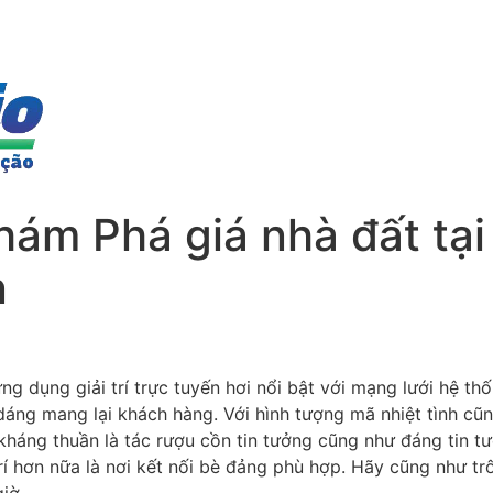
ám Phá giá nhà đất tại
n
ứng dụng giải trí trực tuyến hơi nổi bật với mạng lưới hệ th
ng mang lại khách hàng. Với hình tượng mã nhiệt tình cũng
 kháng thuần là tác rượu cồn tin tưởng cũng như đáng tin t
rí hơn nữa là nơi kết nối bè đảng phù hợp. Hãy cũng như tr