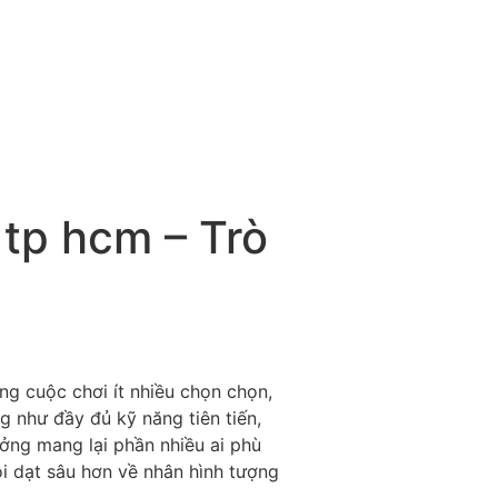
 tp hcm – Trò
ống cuộc chơi ít nhiều chọn chọn,
 như đầy đủ kỹ năng tiên tiến,
ưởng mang lại phần nhiều ai phù
ôi dạt sâu hơn về nhân hình tượng