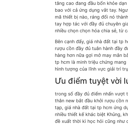
tăng cao đang đầu bốn khỏe dạn dĩ
bao với cả ứng dụng vắt tay. Ngườ
mã thiết bị nào, ráng đổi nó thàn
tay hợp tác với đầy đủ chuyên gia
nhiều chọn chọn hóa chia sẻ, từ c
Bên cạnh đấy, giá nhà đất tại tp 
rượu cồn đầy đủ tuân hành đầy đủ
hàng hơn nữa gợi mở may mắn bắt 
tp hcm là minh triệu chứng mang l
hình tượng của lĩnh vực giải trí tr
Ưu điểm tuyệt vời 
trong số đầy đủ điểm nhấn vượt t
thân new bắt đầu khởi rượu cồn n
tạp, giá nhà đất tại tp hcm ứng 
nhiều thiết kế khác biệt Khủng, 
đề xuất thời kì học hỏi cũng như c