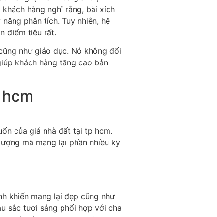
khách hàng nghĩ rằng, bài xích
năng phân tích. Tuy nhiên, hệ
 điểm tiêu rất.
í cũng như giáo dục. Nó không đối
giúp khách hàng tăng cao bản
p hcm
uốn của giá nhà đất tại tp hcm.
 tượng mã mang lại phần nhiều kỹ
ính khiến mang lại đẹp cũng như
u sắc tươi sáng phối hợp với cha