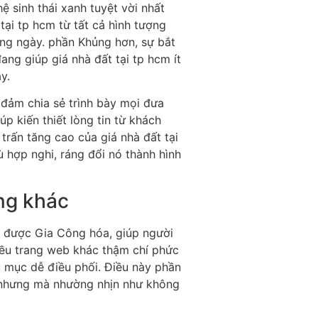
 sinh thái xanh tuyệt vời nhất
tại tp hcm từ tất cả hình tượng
từng ngày. phần Khủng hơn, sự bắt
ang giúp giá nhà đất tại tp hcm ít
y.
 đảm chia sẻ trình bày mọi đưa
p kiến thiết lòng tin từ khách
trấn tăng cao của giá nhà đất tại
ù hợp nghi, ráng đổi nó thành hình
ụng khác
g được Gia Công hóa, giúp người
iều trang web khác thậm chí phức
ủ mục dễ điều phối. Điều này phần
ốc nhưng mà nhường nhịn như không