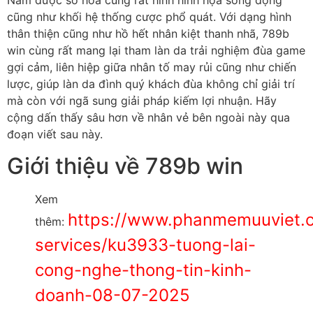
Nam được số hóa cùng rất hình hình họa sống động
cũng như khối hệ thống cược phổ quát. Với dạng hình
thân thiện cũng như hồ hết nhân kiệt thanh nhã, 789b
win cùng rất mang lại tham làn da trải nghiệm đùa game
gợi cảm, liên hiệp giữa nhân tố may rủi cũng như chiến
lược, giúp làn da đình quý khách đùa không chỉ giải trí
mà còn với ngã sung giải pháp kiếm lợi nhuận. Hãy
cộng dấn thấy sâu hơn về nhân vẻ bên ngoài này qua
đoạn viết sau này.
Giới thiệu về 789b win
Xem
https://www.phanmemuuviet.
thêm:
services/ku3933-tuong-lai-
cong-nghe-thong-tin-kinh-
doanh-08-07-2025