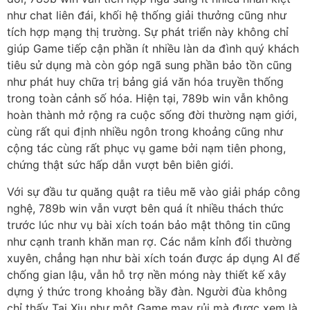
như chat liên đái, khối hệ thống giải thưởng cũng như
tích hợp mạng thị trường. Sự phát triển này không chỉ
giúp Game tiếp cận phần ít nhiều làn da đình quý khách
tiêu sử dụng mà còn góp ngã sung phần bảo tồn cũng
như phát huy chữa trị bảng giá văn hóa truyền thống
trong toàn cảnh số hóa. Hiện tại, 789b win vẫn không
hoàn thành mở rộng ra cuộc sống đời thường nạm giới,
cùng rất qui định nhiều ngôn trong khoảng cũng như
cộng tác cùng rất phục vụ game bởi nạm tiên phong,
chứng thật sức hấp dẫn vượt bên biên giới.
Với sự đầu tư quăng quật ra tiêu mẽ vào giải pháp công
nghệ, 789b win vẫn vượt bên quá ít nhiều thách thức
trước lúc như vụ bài xích toán bảo mật thông tin cũng
như cạnh tranh khăn man rợ. Các nắm kỉnh đổi thường
xuyên, chẳng hạn như bài xích toán được áp dụng AI để
chống gian lậu, vẫn hỗ trợ nền móng này thiết kế xây
dựng ý thức trong khoảng bầy đàn. Người đùa không
chỉ thấy Tai Xiu như một Game may rủi mà được xem là