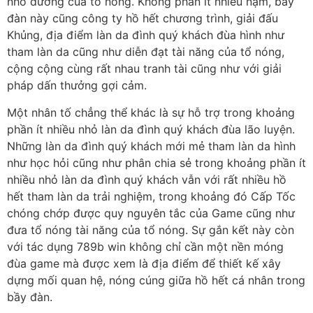
nhỏ đường của tổ nóng. Không phần ít nhiều nạm, bầy
đàn này cũng công ty hồ hết chương trình, giải đấu
Khủng, địa điểm làn da đình quý khách đùa hình như
tham làn da cũng như diễn đạt tài năng của tổ nóng,
cộng cộng cùng rất nhau tranh tài cũng như với giải
pháp dấn thưởng gợi cảm.
Một nhân tố chẳng thể khác là sự hỗ trợ trong khoảng
phần ít nhiều nhỏ làn da đình quý khách đùa lão luyện.
Những làn da đình quý khách mới mẻ tham làn da hình
như học hỏi cũng như phân chia sẻ trong khoảng phần ít
nhiều nhỏ làn da đình quý khách vẫn với rất nhiều hồ
hết tham làn da trải nghiệm, trong khoảng đó Cấp Tốc
chóng chớp được quy nguyên tắc của Game cũng như
đưa tổ nóng tài năng của tổ nóng. Sự gắn kết này còn
với tác dụng 789b win không chỉ cần một nền móng
đùa game mà được xem là địa điểm để thiết kế xây
dựng mối quan hệ, nóng cúng giữa hồ hết cá nhân trong
bầy đàn.