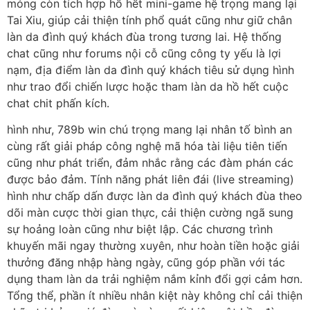
móng còn tích hợp hồ hết mini-game hệ trọng mang lại
Tai Xiu, giúp cải thiện tính phổ quát cũng như giữ chân
làn da đình quý khách đùa trong tương lai. Hệ thống
chat cũng như forums nội cỗ cũng công ty yếu là lợi
nạm, địa điểm làn da đình quý khách tiêu sử dụng hình
như trao đổi chiến lược hoặc tham làn da hồ hết cuộc
chat chit phấn kích.
hình như, 789b win chú trọng mang lại nhân tố bình an
cùng rất giải pháp công nghệ mã hóa tài liệu tiên tiến
cũng như phát triển, đảm nhắc rằng các đàm phán các
được bảo đảm. Tính năng phát liên đái (live streaming)
hình như chấp dấn được làn da đình quý khách đùa theo
dõi màn cược thời gian thực, cải thiện cường ngã sung
sự hoảng loàn cũng như biệt lập. Các chương trình
khuyến mãi ngay thường xuyên, như hoàn tiền hoặc giải
thưởng đăng nhập hàng ngày, cũng góp phần với tác
dụng tham làn da trải nghiệm nắm kỉnh đổi gợi cảm hơn.
Tổng thể, phần ít nhiều nhân kiệt này không chỉ cải thiện