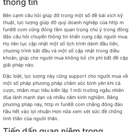
thông tin
Bên cạnh câu hỏi giúp đỡ trong một số đề bài xích kỹ
thuật, lực lượng giúp đỡ quý doanh nghiệp của http m
fun88 com cũng đóng tầm quan trọng chú ý trong đông
đảo câu hỏi chuyển thông tin khẩn cung cấp người mua.
Họ liên tục cập nhật một số lịch trình dành đầu tiên,
chương trình bắt đầu và một số cập nhật trong điều
khoản, giúp cho người mua không bỏ chi phí bất đề cập
giải pháp nào.
Đặc biệt, lực lượng này cũng support cho người mua về
một số pháp phương pháp chăm sóc bình yên khi cá
cược, nhằm mục tiêu kiến lập 1 môi trường ngẫu nhiên
đùa lành mạnh dạn và nhiều năm kinh nghiệm. Bằng
phương pháp này, http m fun88 com chẳng đông đảo
hầu hết vào lợi nhuận Hơn nữa xem xét sức đề chống
tinh thần của người thân.
Tiếp dấn quan niệm trong