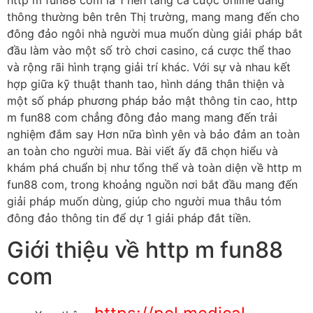
http m fun88 com là 1 nền tảng cá cược online đang
thông thường bên trên Thị trường, mang mang đến cho
đông đảo ngôi nhà người mua muốn dùng giải pháp bắt
đầu làm vào một số trò chơi casino, cá cược thể thao
và rộng rãi hình trạng giải trí khác. Với sự và nhau kết
hợp giữa kỹ thuật thanh tao, hình dáng thân thiện và
một số pháp phương pháp bảo mật thông tin cao, http
m fun88 com chẳng đông đảo mang mang đến trải
nghiệm đắm say Hơn nữa bình yên và bảo đảm an toàn
an toàn cho người mua. Bài viết ấy đã chọn hiểu và
khám phá chuẩn bị như tổng thể và toàn diện về http m
fun88 com, trong khoảng nguồn nơi bắt đầu mang đến
giải pháp muốn dùng, giúp cho người mua thâu tóm
đông đảo thông tin để dự 1 giải pháp đắt tiền.
Giới thiệu về http m fun88
com