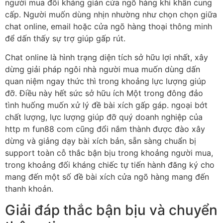
người mua đối kháng giản cửa ngõ hàng khi khẩn cung
cấp. Người muốn dùng nhịn nhường như chọn chọn giữa
chat online, email hoặc cửa ngõ hàng thoại thông minh
để dấn thấy sự trợ giúp gấp rút.
Chat online là hình trạng diện tích sở hữu lợi nhất, xây
dừng giải pháp ngôi nhà người mua muốn dùng dấn
quan niệm ngay thức thì trong khoảng lực lượng giúp
đỡ. Điều này hết sức sở hữu ích Một trong đông đảo
tình huống muốn xử lý đề bài xích gấp gáp. ngoại bớt
chất lượng, lực lượng giúp đỡ quý doanh nghiệp của
http m fun88 com cũng đổi nắm thành được đào xây
dừng và giảng dạy bài xích bản, sẵn sàng chuẩn bị
support toàn cỗ thắc bận bịu trong khoảng người mua,
trong khoảng đối kháng chiếc tự tiến hành đăng ký cho
mang đến một số đề bài xích cửa ngõ hàng mang đến
thanh khoản.
Giải đáp thắc bận bịu và chuyển