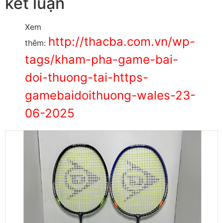
kết luận
Xem
http://thacba.com.vn/wp-
thêm:
tags/kham-pha-game-bai-
doi-thuong-tai-https-
gamebaidoithuong-wales-23-
06-2025