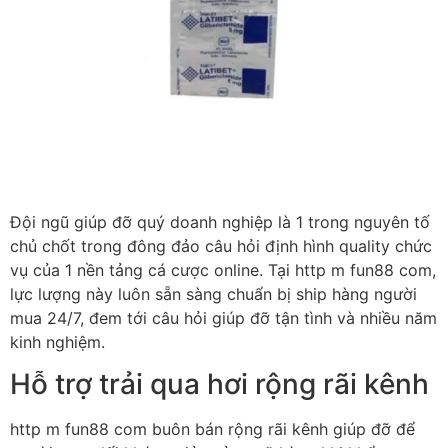
Đội ngũ giúp đỡ quý doanh nghiệp là 1 trong nguyên tố
chủ chốt trong đông đảo câu hỏi định hình quality chức
vụ của 1 nền tảng cá cược online. Tại http m fun88 com,
lực lượng này luôn sẵn sàng chuẩn bị ship hàng người
mua 24/7, đem tới câu hỏi giúp đỡ tận tình và nhiều năm
kinh nghiệm.
Hỗ trợ trải qua hơi rộng rãi kênh
http m fun88 com buôn bán rộng rãi kênh giúp đỡ để