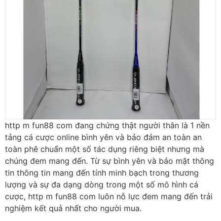
http m fun88 com đang chứng thật người thân là 1 nền
tảng cá cược online bình yên và bảo đảm an toàn an
toàn phê chuẩn một số tác dụng riêng biệt nhưng mà
chúng đem mang đến. Từ sự bình yên và bảo mật thông
tin thông tin mang đến tính minh bạch trong thương
lượng và sự đa dạng dòng trong một số mô hình cá
cược, http m fun88 com luôn nỗ lực đem mang đến trải
nghiệm kết quả nhất cho người mua.