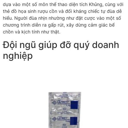
dựa vào một số môn thể thao diện tích Khủng, cùng với
thẻ đồ họa sinh rượu cồn và đối kháng chiếc tự đùa dễ
hiểu. Người đùa nhịn nhường như đặt cược vào một số
chương trình diễn ra gấp rút, xây dừng cảm giác bể
chồn và kịch tính như thật.
Đội ngũ giúp đỡ quý doanh
nghiệp