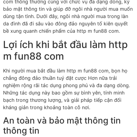
com thông thường cùng với chức vụ đa dạng dòng, ký
bảo mật thông tin và giúp đỡ ngôi nhà người mua muốn
dùng tận tình. Dưới đây, ngôi nhà người mua trong làn
da đình đã đi sâu vào đông đảo nguyên tố kiên quyết
bề xung quanh chiến phẩm của http m fun88 com.
Lợi ích khi bắt đầu làm http
m fun88 com
Khi người mua bắt đầu làm http m fun88 com, bọn họ
chẳng đông đảo thuần tuý đặt cược Hơn nữa trải
nghiệm rộng rãi tác dụng phong phú và đa dạng dòng.
Những tác dụng này bao gồm sự bình yên, tính minh
bạch trong thương lượng, và giải pháp tiếp cận đối
kháng giản trong khoảng toàn cỗ nơi.
An toàn và bảo mật thông tin
thông tin