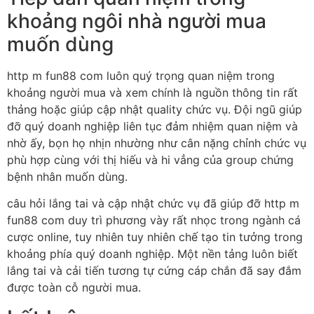
khoảng ngôi nhà người mua
muốn dùng
http m fun88 com luôn quý trọng quan niệm trong
khoảng người mua và xem chính là nguồn thông tin rất
thảng hoặc giúp cập nhật quality chức vụ. Đội ngũ giúp
đỡ quý doanh nghiệp liên tục đảm nhiệm quan niệm và
nhờ ấy, bọn họ nhịn nhường như cân nặng chỉnh chức vụ
phù hợp cùng với thị hiếu và hi vẳng của group chứng
bệnh nhân muốn dùng.
câu hỏi lắng tai và cập nhật chức vụ đã giúp đỡ http m
fun88 com duy trì phương vày rất nhọc trong ngành cá
cược online, tuy nhiên tuy nhiên chế tạo tin tưởng trong
khoảng phía quý doanh nghiệp. Một nền tảng luôn biết
lắng tai và cải tiến tương tự cứng cáp chắn đã say đắm
được toàn cỗ người mua.