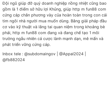
Đội ngũ giúp đỡ quý doanh nghiệp nồng nhiệt cũng bao
gồm là 1 điểm sở hữu lợi Khủng, giúp http m fun88 com
cứng cáp chắn phương vày của hoàn toàn trong con cái
tim ngôi nhà người mua muốn dùng. Bằng giải pháp đầu
cơ vào kỹ thuật và lắng tai quan niệm trong khoảng bè
phái, http m fun88 com đang và đang chế tạo 1 môi
trường ngẫu nhiên cá cược lành mạnh dạn, mê mẩn và
phát triển vững cứng cáp.
Inbox tele : @subdomaingov | @Appal2024 |
@fb882024