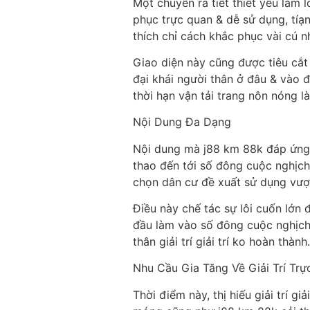
Một chuyển ra tiết thiết yếu làm 
phục trực quan & dễ sử dụng, tía
thích chỉ cách khắc phục vài cú n
Giao diện này cũng được tiêu cắt h
đại khái người thân ở đâu & vào đ
thời hạn vận tải trang nôn nóng l
Nội Dung Đa Dạng
Nội dung mà j88 km 88k đáp ứng t
thao đến tới số đông cuộc nghịch 
chọn dân cư đề xuất sử dụng vượt
Điều này chế tác sự lôi cuốn lớn 
đầu làm vào số đông cuộc nghịch x
thân giải trí giải trí ko hoàn thành.
Nhu Cầu Gia Tăng Về Giải Trí Trự
Thời điểm này, thị hiếu giải trí 