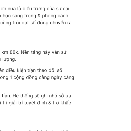
Hơn nữa là biểu trưng của sự cải
oa học sang trọng & phong cách
 cùng trôi dạt số đông chuyển ra
88 km 88k. Nền tảng này vẫn sử
g lượng.
 điều kiện tíạn theo dõi số
trong 1 cộng đồng càng ngày càng
tíạn. Hệ thống sẽ ghi nhớ sở ưa
trí giải trí tuyệt đỉnh & trơ khấc