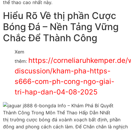
thể thao cao nhất này.
Hiểu Rõ Về thị phần Cược
Bóng Đá – Nền Tảng Vững
Chắc Để Thành Công
Xem
https://corneliaruhkemper.de/
thêm:
discussion/kham-pha-https-
s666-com-ph-cong-ngo-giai-
tri-hap-dan-04-08-2025
thị trường cược bóng đá xoành xoạch bất định, phần
đông and phong cách cách làm. Để Chắn chắn là nghịch