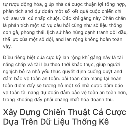
tự rượu động hóa, giúp nhà cá cược thuận lợi tổng hợp,
phân tích and dự đoán một số kết quả cuộc chiến chỉ
với sau vài cú nhấp chuột. Các khí gắng này Chắn chắn
là phân tích một số vụ câu hỏi cũng như số liệu thống
con gà, phong thái, lịch sử hào hùng cạnh tranh đối đầu,
thể lực của một số đội, and lan rộng không hoàn toàn
vậy.
Điều riêng biệt của cực kỳ lan rộng khí gắng này là tài
năng cháp vá tài liệu theo thời khắc thực, giúp người
nghịch bỏ ra nhà yếu thức quyết định cuống quýt and
đảm bảo vệ toàn an toàn. bài toán cần mang lại hoàn
toàn điểm đấy sẽ tương hỗ một số nhà cược đảm bảo
vệ toàn tài năng dự đoán đảm bảo vệ toàn an toàn hơn,
trong khoảng đấy phải chăng nhất hóa doanh thu.
Xây Dựng Chiến Thuật Cá Cược
Dựa Trên Dữ Liệu Thống Kê