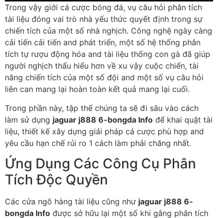
Trong vậy giới cá cược bóng đá, vụ câu hỏi phân tích
tài liệu đóng vai trò nhà yếu thức quyết định trong sự
chiến tích của một số nhà nghịch. Công nghệ ngày càng
cải tiến cải tiến and phát triển, một số hệ thống phân
tích tự rượu động hóa and tài liệu thống con gà đã giúp
người nghịch thấu hiểu hơn về xu vậy cuộc chiến, tài
năng chiến tích của một số đội and một số vụ câu hỏi
liên can mang lại hoàn toàn kết quả mang lại cuối.
Trong phần này, tập thể chúng ta sẽ đi sâu vào cách
làm sử dụng
jaguar j888 6-bongda Info
để khai quật tài
liệu, thiết kế xây dựng giải pháp cá cược phù hợp and
yêu cầu hạn chế rủi ro 1 cách làm phải chăng nhất.
Ứng Dụng Các Công Cụ Phân
Tích Độc Quyền
Các cửa ngõ hàng tài liệu cũng như
jaguar j888 6-
bongda Info
được sở hữu lại một số khí gắng phân tích