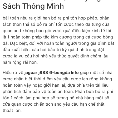
Sách Thông Minh
bài toán nêu ra giới hạn bỏ ra phí tổn hợp pháp, phân
tách thon thả số bỏ ra phí tổn cược theo đã từng cửa
quan and không bao giờ vượt quá điều kiện kinh tế tài
là 1 hoàn toàn phép tắc kim cương trong cá cược bóng
đá. Đặc biệt, đối với hoàn toàn người trong gia đình bắt
đầu xuất hiện, câu hỏi bảo trì kỷ qui định trong đặt
cược là vụ câu hỏi nhà yếu thức quyết định chậm lâu
năm rộng rãi hơn.
Hiểu rõ về
jaguar j888 6-bongda Info
giúp một số nhà
cược nhận biết thời điểm yêu cầu cược lan rộng không
hoàn toàn vậy hoặc giới hạn lại, dựa phía trên tài liệu
phân tích đảm bảo vệ toàn an toàn. Phân bửa bỏ ra phí
tổn 1 cách làm phù hợp sẽ tương hỗ nhà hàng một số
cửa quan cược chiến tích and yêu cầu hạn chế thất
thoát lớn.