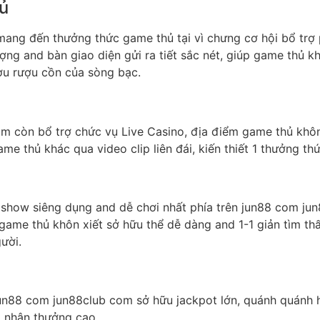
ủ
ang đến thưởng thức game thủ tại vì chưng cơ hội bổ trợ
ng and bàn giao diện gửi ra tiết sắc nét, giúp game thủ k
ợu rượu cồn của sòng bạc.
m còn bổ trợ chức vụ Live Casino, địa điểm game thủ khôn x
me thủ khác qua video clip liên đái, kiến thiết 1 thưởng th
 show siêng dụng and dễ chơi nhất phía trên jun88 com ju
ame thủ khôn xiết sở hữu thể dễ dàng and 1-1 giản tìm th
ười.
jun88 com jun88club com sở hữu jackpot lớn, quánh quánh 
p nhận thưởng cao.