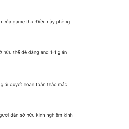
h của game thủ. Điều này phòng
 hữu thể dễ dàng and 1-1 giản
giải quyết hoàn toàn thắc mắc
gười dân sở hữu kinh nghiệm kinh