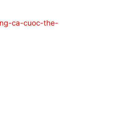
ong-ca-cuoc-the-