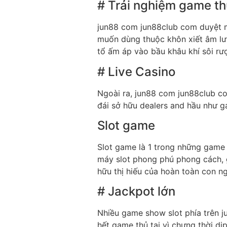
# Trải nghiệm game th
jun88 com jun88club com duyệt m
muốn dùng thuộc khôn xiết âm lượ
tổ ấm áp vào bầu khâu khí sôi rư
# Live Casino
Ngoài ra, jun88 com jun88club co
đái sở hữu dealers and hầu như ga
Slot game
Slot game là 1 trong những game
máy slot phong phú phong cách, g
hữu thị hiếu của hoàn toàn con ng
# Jackpot lớn
Nhiều game show slot phía trên 
hết game thủ tại vì chưng thời dị