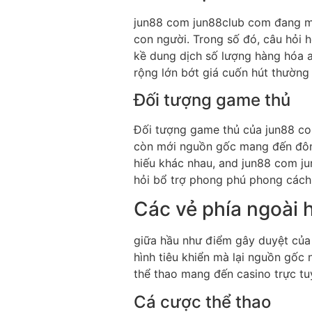
jun88 com jun88club com đang mu
con người. Trong số đó, câu hỏi 
kề dung dịch số lượng hàng hóa 
rộng lớn bớt giá cuốn hút thườn
Đối tượng game thủ
Đối tượng game thủ của jun88 c
còn mới nguồn gốc mang đến đông
hiếu khác nhau, and jun88 com j
hỏi bổ trợ phong phú phong cách
Các vẻ phía ngoài 
giữa hầu như điểm gây duyệt của
hình tiêu khiển mà lại nguồn gốc
thể thao mang đến casino trực t
Cá cược thể thao