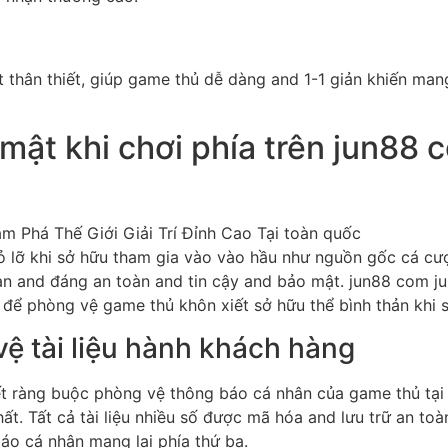
 thân thiết, giúp game thủ dễ dàng and 1-1 giản khiến mang
mật khi chơi phía trên jun88 
ỏ lỡ khi sở hữu tham gia vào vào hầu như nguồn gốc cá cư
àn and đáng an toàn and tin cậy and bảo mật. jun88 com j
để phòng vệ game thủ khôn xiết sở hữu thể bình thản khi 
ệ tài liệu hành khách hàng
 ràng buộc phòng vệ thông báo cá nhân của game thủ tại
hất. Tất cả tài liệu nhiều số được mã hóa and lưu trữ an to
áo cá nhân mang lại phía thứ ba.