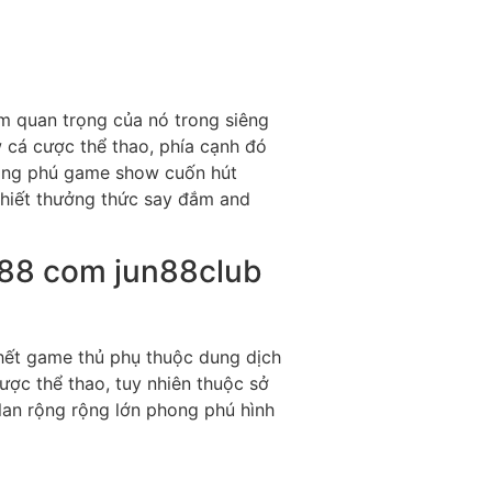
 quan trọng của nó trong siêng
 cá cược thể thao, phía cạnh đó
hong phú game show cuốn hút
 thiết thưởng thức say đắm and
un88 com jun88club
hết game thủ phụ thuộc dung dịch
ợc thể thao, tuy nhiên thuộc sở
lan rộng rộng lớn phong phú hình