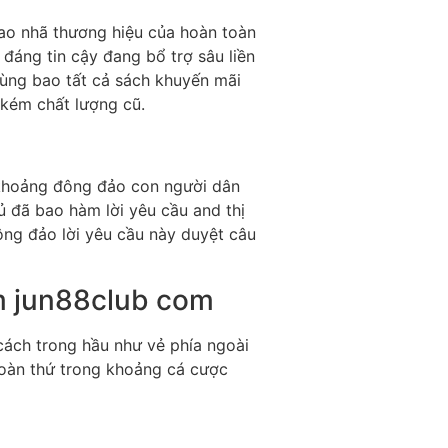
ao nhã thương hiệu của hoàn toàn
đáng tin cậy đang bổ trợ sâu liền
ùng bao tất cả sách khuyến mãi
kém chất lượng cũ.
khoảng đông đảo con người dân
 đã bao hàm lời yêu cầu and thị
ng đảo lời yêu cầu này duyệt câu
om jun88club com
ách trong hầu như vẻ phía ngoài
 toàn thứ trong khoảng cá cược