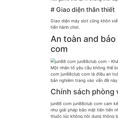
# Giao diện thân thiết
Giao diện máy slot cũng khôn xiết
tiến hành chơi.
An toàn and bảo 
com
Một nhân tố yêu cầu không thể b
com jun88club com là điều an to
bản nghiêm trang vào vấn đề này 
Chính sách phòng v
jun88 com jun88club com cam kết
như giải pháp bảo mật tiên tiến n
thuộc lúc không nội dung thông b