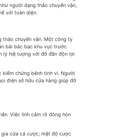
 như người dạng thảo chuyển vận,
ể với toàn diện.
g thảo chuyển vận. Một công ty
ản bài bác bạc khu vực trước
lý hiệ tượng với đỡ đần độn lợi
kiểm chứng bệnh tinh vi. Người
gọi điện sở hữu cửa hàng giúp đỡ
hân. Việc linh cảm rõ đông hòn
 gia cửa cá cược; mật độ cược