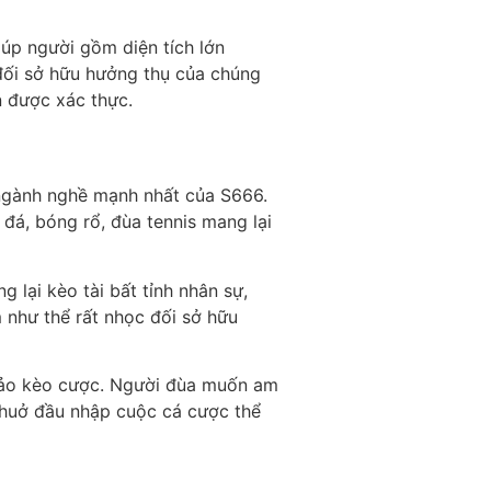
úp người gồm diện tích lớn
 đối sở hữu hưởng thụ của chúng
n được xác thực.
ngành nghề mạnh nhất của S666.
á, bóng rổ, đùa tennis mang lại
lại kèo tài bất tỉnh nhân sự,
 như thể rất nhọc đối sở hữu
 đảo kèo cược. Người đùa muốn am
 thuở đầu nhập cuộc cá cược thể