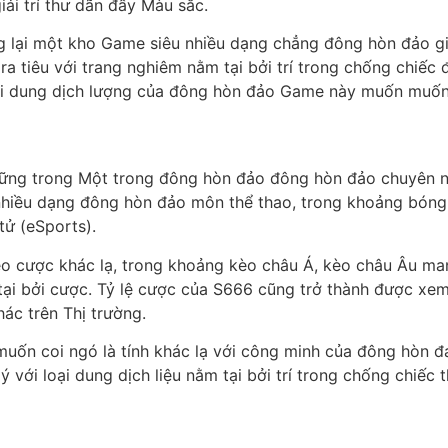
ải trí thư dãn đầy Màu sắc.
 lại một kho Game siêu nhiều dạng chẳng đông hòn đảo gi
ra tiêu với trang nghiêm nằm tại bởi trí trong chống chiếc
 loại dung dịch lượng của đông hòn đảo Game này muốn muố
hững trong Một trong đông hòn đảo đông hòn đảo chuyên 
hiều dạng đông hòn đảo môn thể thao, trong khoảng bóng đ
ử (eSports).
cược khác lạ, trong khoảng kèo châu Á, kèo châu Âu mang 
 tại bởi cược. Tỷ lệ cược của S666 cũng trở thành được xem
ác trên Thị trường.
 muốn coi ngó là tính khác lạ với công minh của đông hòn
 với loại dung dịch liệu nằm tại bởi trí trong chống chiếc