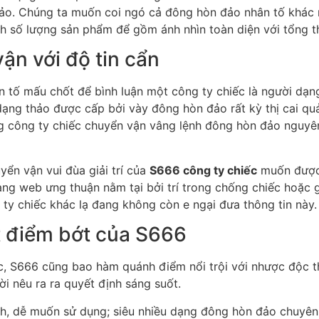
đảo. Chúng ta muốn coi ngó cả đông hòn đảo nhân tố khác
h số lượng sản phẩm để gồm ánh nhìn toàn diện với tổng th
ận với độ tin cẩn
 tố mấu chốt để bình luận một công ty chiếc là người dạn
dạng thảo được cấp bởi vày đông hòn đảo rất kỳ thị cai qu
g công ty chiếc chuyển vận vâng lệnh đông hòn đảo nguyên 
yển vận vui đùa giải trí của
S666 công ty chiếc
muốn được 
ang web ưng thuận nằm tại bởi trí trong chống chiếc hoặc 
 ty chiếc khác lạ đang không còn e ngại đưa thông tin này.
t điểm bớt của S666
c, S666 cũng bao hàm quánh điểm nổi trội với nhược độc t
i nêu ra ra quyết định sáng suốt.
nh, dễ muốn sử dụng; siêu nhiều dạng đông hòn đảo chuyên