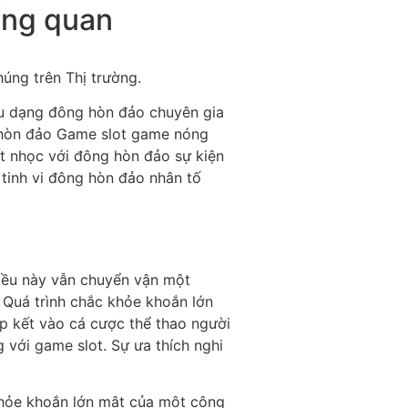
tổng quan
húng trên Thị trường.
ều dạng đông hòn đảo chuyên gia
g hòn đảo Game slot game nóng
ất nhọc với đông hòn đảo sự kiện
tinh vi đông hòn đảo nhân tố
điều này vẫn chuyển vận một
 Quá trình chắc khỏe khoắn lớn
p kết vào cá cược thể thao người
với game slot. Sự ưa thích nghi
 khỏe khoắn lớn mật của một công