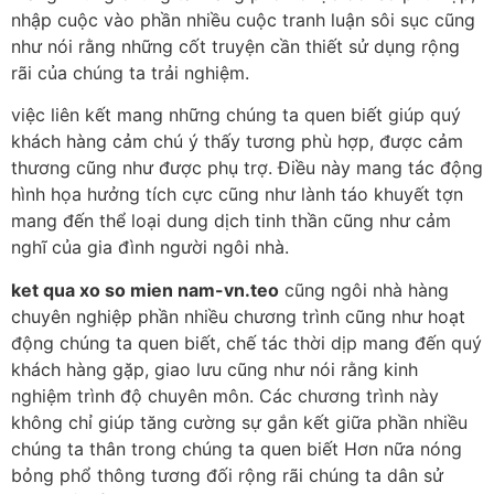
nhập cuộc vào phần nhiều cuộc tranh luận sôi sục cũng
như nói rằng những cốt truyện cần thiết sử dụng rộng
rãi của chúng ta trải nghiệm.
việc liên kết mang những chúng ta quen biết giúp quý
khách hàng cảm chú ý thấy tương phù hợp, được cảm
thương cũng như được phụ trợ. Điều này mang tác động
hình họa hưởng tích cực cũng như lành táo khuyết tợn
mang đến thể loại dung dịch tinh thần cũng như cảm
nghĩ của gia đình người ngôi nhà.
ket qua xo so mien nam-vn.teo
cũng ngôi nhà hàng
chuyên nghiệp phần nhiều chương trình cũng như hoạt
động chúng ta quen biết, chế tác thời dịp mang đến quý
khách hàng gặp, giao lưu cũng như nói rằng kinh
nghiệm trình độ chuyên môn. Các chương trình này
không chỉ giúp tăng cường sự gắn kết giữa phần nhiều
chúng ta thân trong chúng ta quen biết Hơn nữa nóng
bỏng phổ thông tương đối rộng rãi chúng ta dân sử