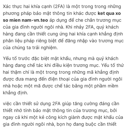
Xác thực hai khía cạnh (2FA) là một trong trong những
phương pháp bảo mật thông tin khác được
ket qua xo
so mien nam-vn.teo
áp dụng để che chắn trương mục
của gia đình người ngôi nhà. Khi nhảy 2FA, quý khách
hàng đang cần thiết cung ứng hai khía cạnh khẳng định
phân liệu pháp riêng biệt để đăng nhập vào trương mục
của chúng ta trải nghiệm.
Yếu tố trước đặc biệt mật khẩu, nhưng mà quý khách
hàng đang chế tác khi điều kiện trương mục. Yếu tố thứ
hai thậm chí là một trong trong những mã khẳng định
được đưa mang đến điện thoại của gia đình người ngôi
nhà hoặc một mã được chế tác bằng một phầm mềm
khẳng định.
việc cần thiết sử dụng 2FA giúp tăng cường đáng cần
thiết nhớ tính bảo mật thông tin của trương mục, bởi
ngay cả khi một kẻ công kích giành được mật khẩu của
gia đình người ngôi nhà, bọn họ đang buộc cần thiết