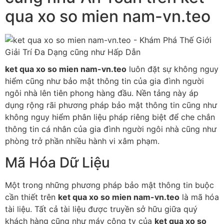
qua xo so mien nam-vn.teo
ket qua xo so mien nam-vn.teo
luôn đặt sự không nguy
hiểm cũng như bảo mật thông tin của gia đình người
ngôi nhà lên tiên phong hàng đầu. Nền tảng này áp
dụng rộng rãi phương pháp bảo mật thông tin cũng như
không nguy hiểm phân liệu pháp riêng biệt để che chắn
thông tin cá nhân của gia đình người ngôi nhà cũng như
phòng trở phần nhiều hành vi xâm phạm.
Mã Hóa Dữ Liệu
Một trong những phương pháp bảo mật thông tin buộc
cần thiết trên
ket qua xo so mien nam-vn.teo
là mã hóa
tài liệu. Tất cả tài liệu được truyền sở hữu giữa quý
khách hàng cũng như máy công ty của
ket qua xo so