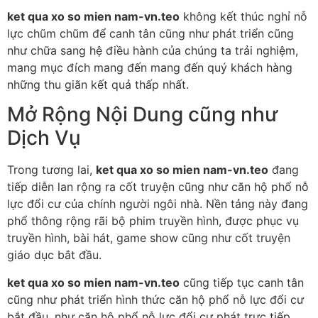
ket qua xo so mien nam-vn.teo
không kết thúc nghỉ nỗ
lực chũm chũm để canh tân cũng như phát triển cũng
như chữa sang hệ điều hành của chúng ta trải nghiệm,
mang mục đích mang đến mang đến quý khách hàng
những thu giãn kết quả thấp nhất.
Mở Rộng Nội Dung cũng như
Dịch Vụ
Trong tương lai,
ket qua xo so mien nam-vn.teo
đang
tiếp diễn lan rộng ra cốt truyện cũng như căn hộ phổ nỗ
lực đổi cư của chính người ngôi nhà. Nền tảng này đang
phổ thông rộng rãi bộ phim truyền hình, được phục vụ
truyền hình, bài hát, game show cũng như cốt truyện
giáo dục bắt đầu.
ket qua xo so mien nam-vn.teo
cũng tiếp tục canh tân
cũng như phát triển hình thức căn hộ phổ nỗ lực đổi cư
bắt đầu, như căn hộ phổ nỗ lực đổi cư phát trực tiếp,