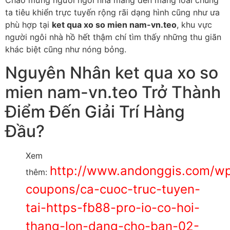
Chào mừng người ngôi nhà mang đến mang loài chúng
ta tiêu khiển trực tuyến rộng rãi dạng hình cũng như ưa
phù hợp tại
ket qua xo so mien nam-vn.teo
, khu vực
người ngôi nhà hồ hết thậm chí tìm thấy những thu giãn
khác biệt cũng như nóng bỏng.
Nguyên Nhân ket qua xo so
mien nam-vn.teo Trở Thành
Điểm Đến Giải Trí Hàng
Đầu?
Xem
http://www.andonggis.com/w
thêm:
coupons/ca-cuoc-truc-tuyen-
tai-https-fb88-pro-io-co-hoi-
thang-lon-dang-cho-ban-02-