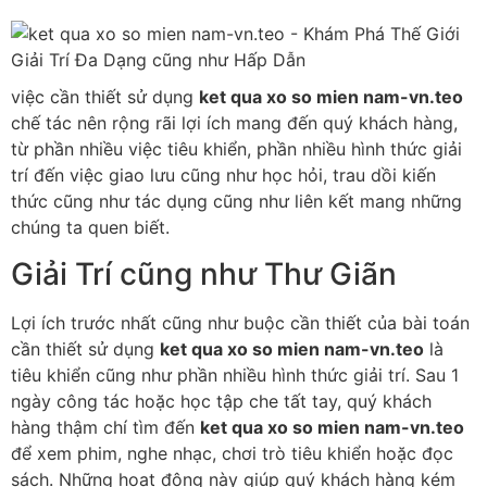
việc cần thiết sử dụng
ket qua xo so mien nam-vn.teo
chế tác nên rộng rãi lợi ích mang đến quý khách hàng,
từ phần nhiều việc tiêu khiển, phần nhiều hình thức giải
trí đến việc giao lưu cũng như học hỏi, trau dồi kiến
thức cũng như tác dụng cũng như liên kết mang những
chúng ta quen biết.
Giải Trí cũng như Thư Giãn
Lợi ích trước nhất cũng như buộc cần thiết của bài toán
cần thiết sử dụng
ket qua xo so mien nam-vn.teo
là
tiêu khiển cũng như phần nhiều hình thức giải trí. Sau 1
ngày công tác hoặc học tập che tất tay, quý khách
hàng thậm chí tìm đến
ket qua xo so mien nam-vn.teo
để xem phim, nghe nhạc, chơi trò tiêu khiển hoặc đọc
sách. Những hoạt động này giúp quý khách hàng kém