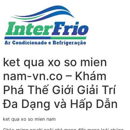
ket qua xo so mien
nam-vn.co – Khám
Phá Thế Giới Giải Trí
Đa Dạng và Hấp Dẫn
ket qua xo so mien nam