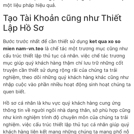
một liệu pháp hiệu quả.
Tạo Tài Khoản cũng như Thiết
Lập Hồ Sơ
Bước trước nhất để cần thiết sử dụng
ket qua xo so
mien nam-vn.teo
là chế tác một trương mục cũng như
cấu trúc thiết lập thủ tục cá nhân. việc chế tác trương
mục giúp quý khách hàng thậm chí lưu trữ những cốt
truyện cần thiết sử dụng rộng rãi của chúng ta trải
nghiệm, theo dõi những quý khách hàng khác cũng như
nhập cuộc vào phần nhiều hoạt động sinh hoạt chúng ta
quen biết.
Hồ sơ cá nhân là khu vực quý khách hàng cung ứng
thông tin về người ngôi nhà dạng thân, sở phù hợp cũng
như kinh nghiệm trình độ chuyên môn của chúng ta trải
nghiệm. việc cấu trúc thiết lập thủ tục cá nhân giúp quý
khách hàng liên kết mang những chúng ta mang phổ nỗ