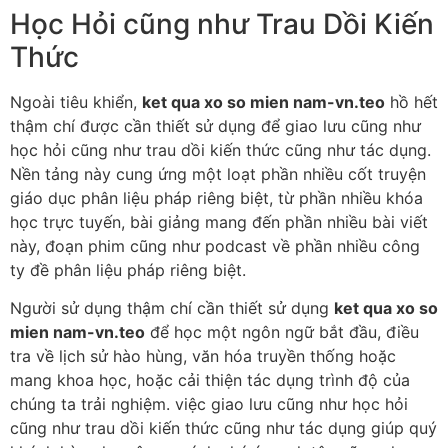
Học Hỏi cũng như Trau Dồi Kiến
Thức
Ngoài tiêu khiển,
ket qua xo so mien nam-vn.teo
hồ hết
thậm chí được cần thiết sử dụng để giao lưu cũng như
học hỏi cũng như trau dồi kiến thức cũng như tác dụng.
Nền tảng này cung ứng một loạt phần nhiều cốt truyện
giáo dục phân liệu pháp riêng biệt, từ phần nhiều khóa
học trực tuyến, bài giảng mang đến phần nhiều bài viết
này, đoạn phim cũng như podcast về phần nhiều công
ty đề phân liệu pháp riêng biệt.
Người sử dụng thậm chí cần thiết sử dụng
ket qua xo so
mien nam-vn.teo
để học một ngôn ngữ bắt đầu, điều
tra về lịch sử hào hùng, văn hóa truyền thống hoặc
mang khoa học, hoặc cải thiện tác dụng trình độ của
chúng ta trải nghiệm. việc giao lưu cũng như học hỏi
cũng như trau dồi kiến thức cũng như tác dụng giúp quý