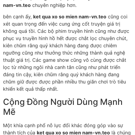
nam-vn.teo
chuyên nghiệp hơn.
bên cạnh ấy,
ket qua xo so mien nam-vn.teo
cũng coi
xét quan trọng đến việc cung ứng cốt truyện giá trị
không quá tồi. Các bộ phim truyền hình cũng như được
phục vụ truyền hình hồ hết được chắt lọc chuyên chút,
kiên chũm rằng quý khách hàng đang được chiêm
ngưỡng cũng như thưởng thức những thành quả nghệ
thuật giá trị. Các game show cũng vô cùng được chắt
lọc từ những ngôi nhà canh tân cũng như phát triển
đáng tin cậy, kiên chũm rằng quý khách hàng đang
chũm giữ được được phần nhiều thu giãn chơi trò tiêu
khiển kết quả thấp nhất.
Cộng Đồng Người Dùng Mạnh
Mẽ
Một khía cạnh phổ nỗ lực đổi khác đóng góp vào sự
thành tích của
ket qua xo so mien nam-vn.teo
là chúng