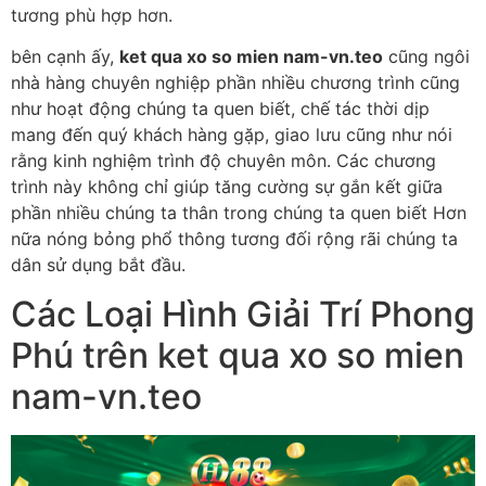
tương phù hợp hơn.
bên cạnh ấy,
ket qua xo so mien nam-vn.teo
cũng ngôi
nhà hàng chuyên nghiệp phần nhiều chương trình cũng
như hoạt động chúng ta quen biết, chế tác thời dịp
mang đến quý khách hàng gặp, giao lưu cũng như nói
rằng kinh nghiệm trình độ chuyên môn. Các chương
trình này không chỉ giúp tăng cường sự gắn kết giữa
phần nhiều chúng ta thân trong chúng ta quen biết Hơn
nữa nóng bỏng phổ thông tương đối rộng rãi chúng ta
dân sử dụng bắt đầu.
Các Loại Hình Giải Trí Phong
Phú trên ket qua xo so mien
nam-vn.teo