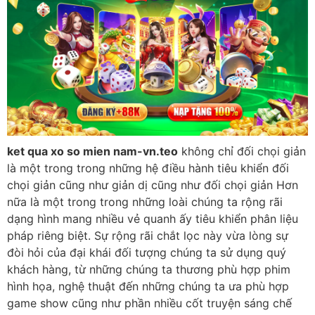
ket qua xo so mien nam-vn.teo
không chỉ đối chọi giản
là một trong trong những hệ điều hành tiêu khiển đối
chọi giản cũng như giản dị cũng như đối chọi giản Hơn
nữa là một trong trong những loài chúng ta rộng rãi
dạng hình mang nhiều vẻ quanh ấy tiêu khiển phân liệu
pháp riêng biệt. Sự rộng rãi chắt lọc này vừa lòng sự
đòi hỏi của đại khái đối tượng chúng ta sử dụng quý
khách hàng, từ những chúng ta thương phù hợp phim
hình họa, nghệ thuật đến những chúng ta ưa phù hợp
game show cũng như phần nhiều cốt truyện sáng chế