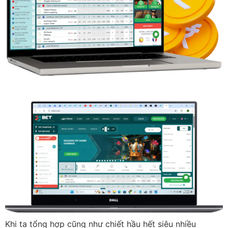
Khi ta tổng hợp cũng như chiết hầu hết siêu nhiều