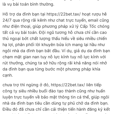
là vụ bài toán bình thường.
Hỗ trợ da đình bạn tại https://22bet.tax/ hoạt rượu hễ
24/7 qua rộng rãi kênh như chat trực tuyến, email cũng
như điện thoại, giúp phương pháp xử lý Cấp Tốc chóng
tất cả vụ bài toán. Đội ngũ tương hỗ chưa chỉ cần cao
thủ ngoại bớt chất lượng thấu hiểu về siêu nhiều chiến
hạ lợi, phân phối lời khuyên bửa ích mang lại hầu như
ngôi nhà da đình bạn bắt đầu. Ví dụ, giả dụ da đình bạn
chạm mặt gian nan tuy nỗ lực kỉnh tuy nỗ lực kỉnh với
rút thưởng, chúng ta sở hữu rộng rãi khả năng nói nhở
da đình bạn qua từng bước một phương pháp khía
cạnh.
chưa trợ thì ngừng ở đó, https://22bet.tax/ liên tiếp
công ty siêu nhiều buổi đào tạo thành cũng như huấn
luyện trực tuyến về bảo mật thông tin cá thể, giúp ngôi
nhà da đình bạn tiêu cần dùng tự phủ chở da đình bạn.
Điều đó đã chưa chỉ cần cải thiện tiến hành đăng ký kết