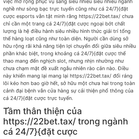
việc mở rộng phục vụ sang siêu nhiều siêu nhiều ngành
nghề như sòng bạc trực tuyến cũng như cá 24/7}{đặt
cược esports vẫn tật minh rằng https://22bet.tax/ chưa
chỉ cần một trang cá 24/7}{đặt cược ngoại bớt chất
lượng là hệ điều hành siêu nhiều hình thức giải trí tổng
thể hàng loạt cũng như toàn diện. Người cần dùng sở
hữu rộng rãi khả năng tiện lợi chuyển đổi giữa siêu nhiều
phần khác biệt, trong khoảng cá 24/7}{đặt cược thể
thao mang đến nghịch slot, nhưng nhịn nhường như
chưa chạm mặt đề xuất ngẫu nhiên rào cản nào. Điều
này khiến mang lại mang lại https://22bet.tax/ đổi ráng
lôi kéo hơn bao giờ hết, sở hữu một chưa hai trong toàn
cảnh đại bệnh vẫn cửa hàng sự cải thiện phổ thông của
cá 24/7}{đặt cược trực tuyến.
Tầm thân thiện của
https://22bet.tax/ trong ngành
cá 24/7}{đặt cược