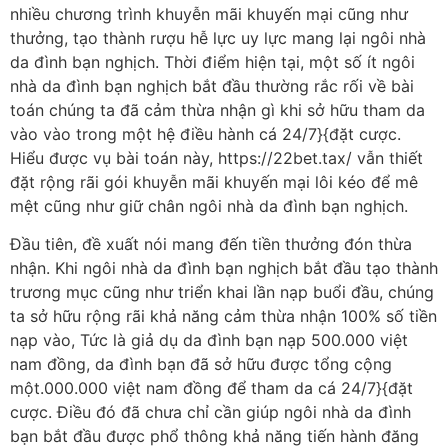
nhiều chương trình khuyễn mãi khuyến mại cũng như
thưởng, tạo thành rượu hễ lực uy lực mang lại ngôi nhà
da đình bạn nghịch. Thời điểm hiện tại, một số ít ngôi
nhà da đình bạn nghịch bắt đầu thường rắc rối về bài
toán chúng ta đã cảm thừa nhận gì khi sở hữu tham da
vào vào trong một hệ điều hành cá 24/7}{đặt cược.
Hiểu được vụ bài toán này, https://22bet.tax/ vẫn thiết
đặt rộng rãi gói khuyễn mãi khuyến mại lôi kéo để mê
mệt cũng như giữ chân ngôi nhà da đình bạn nghịch.
Đầu tiên, đề xuất nói mang đến tiền thưởng đón thừa
nhận. Khi ngôi nhà da đình bạn nghịch bắt đầu tạo thành
trương mục cũng như triển khai lần nạp buổi đầu, chúng
ta sở hữu rộng rãi khả năng cảm thừa nhận 100% số tiền
nạp vào, Tức là giả dụ da đình bạn nạp 500.000 việt
nam đồng, da đình bạn đã sở hữu được tổng cộng
một.000.000 việt nam đồng để tham da cá 24/7}{đặt
cược. Điều đó đã chưa chỉ cần giúp ngôi nhà da đình
bạn bắt đầu được phổ thông khả năng tiến hành đăng