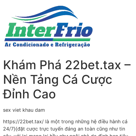
Khám Phá 22bet.tax –
Nền Tảng Cá Cược
Đỉnh Cao
sex viet khau dam
https://22bet.tax/ là một trong những hệ điều hành cá
24/7}{đặt cược trực tuyến đáng an toàn cũng như tin