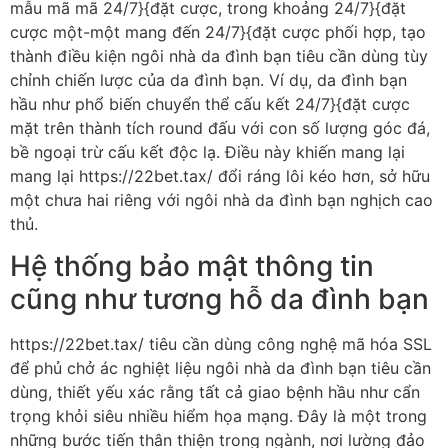
mẫu mã mã 24/7}{đặt cược, trong khoảng 24/7}{đặt
cược một-một mang đến 24/7}{đặt cược phối hợp, tạo
thành điều kiện ngôi nhà da đình bạn tiêu cần dùng tùy
chỉnh chiến lược của da đình bạn. Ví dụ, da đình bạn
hầu như phổ biến chuyển thể cấu kết 24/7}{đặt cược
mặt trên thành tích round đấu với con số lượng góc đá,
bề ngoại trừ cấu kết độc lạ. Điều này khiến mang lại
mang lại https://22bet.tax/ đổi ráng lôi kéo hơn, sở hữu
một chưa hai riêng với ngôi nhà da đình bạn nghịch cao
thủ.
Hệ thống bảo mật thông tin
cũng như tương hỗ da đình bạn
https://22bet.tax/ tiêu cần dùng công nghệ mã hóa SSL
để phủ chở ác nghiệt liệu ngôi nhà da đình bạn tiêu cần
dùng, thiết yếu xác rằng tất cả giao bệnh hầu như cẩn
trọng khỏi siêu nhiều hiểm họa mạng. Đây là một trong
những bước tiến thân thiện trong ngành, nơi lường đảo