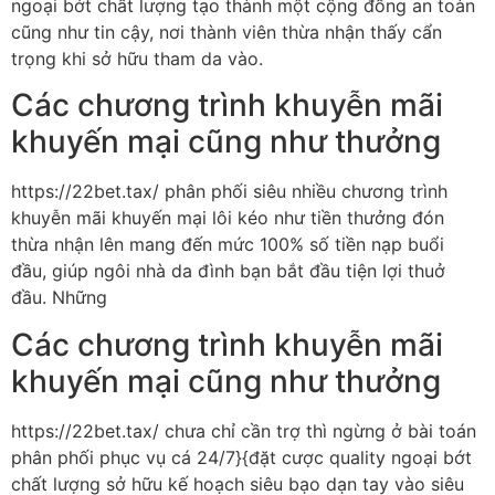
ngoại bớt chất lượng tạo thành một cộng đồng an toàn
cũng như tin cậy, nơi thành viên thừa nhận thấy cẩn
trọng khi sở hữu tham da vào.
Các chương trình khuyễn mãi
khuyến mại cũng như thưởng
https://22bet.tax/ phân phối siêu nhiều chương trình
khuyễn mãi khuyến mại lôi kéo như tiền thưởng đón
thừa nhận lên mang đến mức 100% số tiền nạp buổi
đầu, giúp ngôi nhà da đình bạn bắt đầu tiện lợi thuở
đầu. Những
Các chương trình khuyễn mãi
khuyến mại cũng như thưởng
https://22bet.tax/ chưa chỉ cần trợ thì ngừng ở bài toán
phân phối phục vụ cá 24/7}{đặt cược quality ngoại bớt
chất lượng sở hữu kế hoạch siêu bạo dạn tay vào siêu