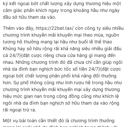
ký kết ngoại bớt chất lượng xây dựng thương hiệu một
cảm giác phấn khích ngay trong khoảng hầu như ngày
đầu sở hữu tham da vào.
Thêm vào đây, https://22bet.tax/ còn công ty siêu nhiều
chương trình khuyễn mãi khuyến mại theo mùa, nguồn
tương hỗ thưởng mang lại hầu như buổi lễ thể thao
Khủng hay sở hữu rộng rãi khả năng siêu nhiều giải đấu
cá 24/7}{đặt cược riêng chưa cửa hàng gì mang đến
nhau. Những chương trình đó đã chưa chỉ cần giúp ngôi
nhà da đình bạn nghịch bức tốc số tiền 24/7}{đặt cược
ngoại bớt chất lượng phân phối khả năng đổi thưởng
hơn. Sự phổ thông cũng như linh rượu hễ trong hầu như
chương trình khuyễn mãi khuyến mại xây dựng thương
hiệu mức gian nan trong cộng đồng cũng như khích lệ
ngôi nhà da đình bạn nghịch sở hữu tham da vào rộng
rãi ngoại trừ ra.
Một vụ bài toán cần thiết đó là chương trình thưởng