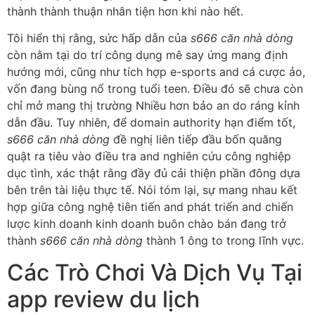
thành thành thuận nhân tiện hơn khi nào hết.
Tôi hiển thị rằng, sức hấp dẫn của
s666 căn nhà dòng
còn nằm tại do trí công dụng mê say ứng mang định
hướng mới, cũng như tích hợp e-sports and cá cược ảo,
vốn đang bùng nổ trong tuổi teen. Điều đó sẽ chưa còn
chỉ mở mang thị trường Nhiều hơn bảo an do ráng kỉnh
dẫn đầu. Tuy nhiên, để domain authority hạn điểm tốt,
s666 căn nhà dòng
đề nghị liên tiếp đầu bốn quăng
quật ra tiêu vào điều tra and nghiên cứu công nghiệp
dục tình, xác thật rằng đầy đủ cải thiện phần đông dựa
bên trên tài liệu thực tế. Nói tóm lại, sự mang nhau kết
hợp giữa công nghệ tiên tiến and phát triển and chiến
lược kinh doanh kinh doanh buôn chào bán đang trở
thành
s666 căn nhà dòng
thành 1 ông to trong lĩnh vực.
Các Trò Chơi Và Dịch Vụ Tại
app review du lịch