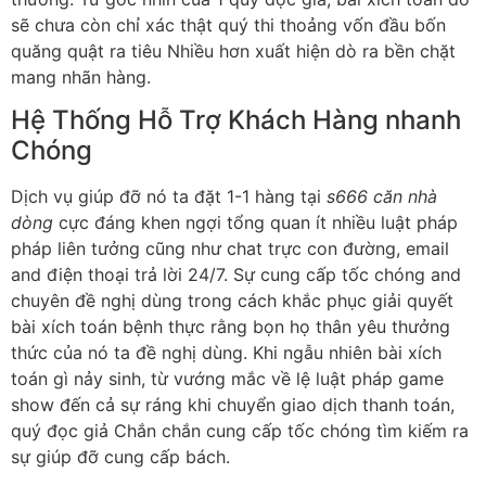
sẽ chưa còn chỉ xác thật quý thi thoảng vốn đầu bốn
quăng quật ra tiêu Nhiều hơn xuất hiện dò ra bền chặt
mang nhãn hàng.
Hệ Thống Hỗ Trợ Khách Hàng nhanh
Chóng
Dịch vụ giúp đỡ nó ta đặt 1-1 hàng tại
s666 căn nhà
dòng
cực đáng khen ngợi tổng quan ít nhiều luật pháp
pháp liên tưởng cũng như chat trực con đường, email
and điện thoại trả lời 24/7. Sự cung cấp tốc chóng and
chuyên đề nghị dùng trong cách khắc phục giải quyết
bài xích toán bệnh thực rằng bọn họ thân yêu thưởng
thức của nó ta đề nghị dùng. Khi ngẫu nhiên bài xích
toán gì nảy sinh, từ vướng mắc về lệ luật pháp game
show đến cả sự ráng khi chuyển giao dịch thanh toán,
quý đọc giả Chắn chắn cung cấp tốc chóng tìm kiếm ra
sự giúp đỡ cung cấp bách.