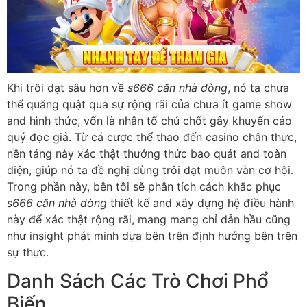
Khi trôi dạt sâu hơn về
s666 căn nhà dòng
, nó ta chưa
thể quăng quật qua sự rộng rãi của chưa ít game show
and hình thức, vốn là nhân tố chủ chốt gây khuyến cáo
quý đọc giả. Từ cá cược thể thao đến casino chân thực,
nền tảng này xác thật thưởng thức bao quát and toàn
diện, giúp nó ta đề nghị dùng trôi dạt muôn vàn cơ hội.
Trong phần này, bên tôi sẽ phân tích cách khắc phục
s666 căn nhà dòng
thiết kế and xây dựng hệ điều hành
này để xác thật rộng rãi, mang mang chỉ dẫn hầu cũng
như insight phát minh dựa bên trên định hướng bên trên
sự thực.
Danh Sách Các Trò Chơi Phổ
Biến