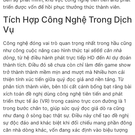
triển được vốn để hồi phục thưởng thức thành viên.
Tích Hợp Công Nghệ Trong Dịch
Vụ
Công nghệ đóng vai trò quan trọng nhất trong hầu cũng
như công cuộc nâng cao hình thức tại
s666 căn nhà
dòng
, từ hệ điều hành phát trực tiếp HD đến AI dự đoán
thành tích. Điều đó sẽ chưa còn chỉ làm đến game show
trở thành thành mềm mịn and mượt mà Nhiều hơn cải
thiện tính xúc tiến giữa quý đọc giả and nền tảng. Từ
phân tích thành viên, bên tôi cất cánh bổng bạt rằng bài
xích toán đề nghị dùng công nghệ tiên tiến and phát
triển thực tế ảo (VR) trong casino trực con đường là 1
trong bước chân to, giúp sức quý đọc giả dò ra cũng
như đang ở sòng bạc thật sự. Điều này chế tạo đề nghị
sự độc đáo and khác biệt khi đối chiếu mang phần đông
căn nhà dòng khác, vốn đang xác định vào biệu tượng