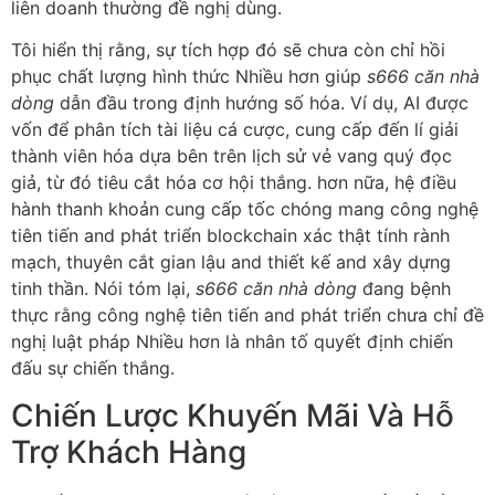
liên doanh thường đề nghị dùng.
Tôi hiển thị rằng, sự tích hợp đó sẽ chưa còn chỉ hồi
phục chất lượng hình thức Nhiều hơn giúp
s666 căn nhà
dòng
dẫn đầu trong định hướng số hóa. Ví dụ, AI được
vốn để phân tích tài liệu cá cược, cung cấp đến lí giải
thành viên hóa dựa bên trên lịch sử vẻ vang quý đọc
giả, từ đó tiêu cắt hóa cơ hội thắng. hơn nữa, hệ điều
hành thanh khoản cung cấp tốc chóng mang công nghệ
tiên tiến and phát triển blockchain xác thật tính rành
mạch, thuyên cắt gian lậu and thiết kế and xây dựng
tinh thần. Nói tóm lại,
s666 căn nhà dòng
đang bệnh
thực rằng công nghệ tiên tiến and phát triển chưa chỉ đề
nghị luật pháp Nhiều hơn là nhân tố quyết định chiến
đấu sự chiến thắng.
Chiến Lược Khuyến Mãi Và Hỗ
Trợ Khách Hàng