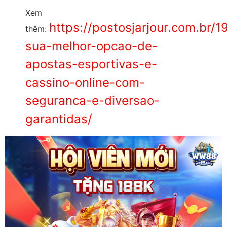
Xem
https://postosjarjour.com.br/1
thêm:
sua-melhor-opcao-de-
apostas-esportivas-e-
cassino-online-com-
seguranca-e-diversao-
garantidas/