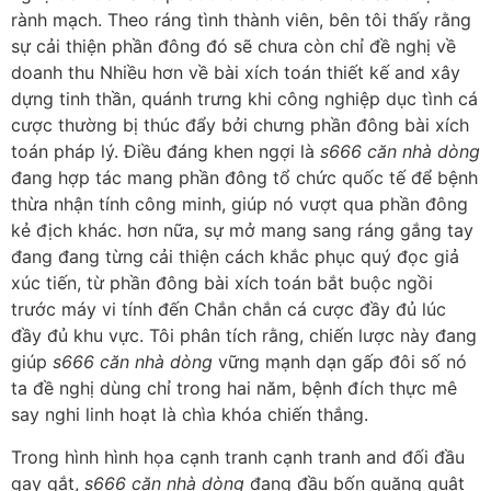
rành mạch. Theo ráng tình thành viên, bên tôi thấy rằng
sự cải thiện phần đông đó sẽ chưa còn chỉ đề nghị về
doanh thu Nhiều hơn về bài xích toán thiết kế and xây
dựng tinh thần, quánh trưng khi công nghiệp dục tình cá
cược thường bị thúc đẩy bởi chưng phần đông bài xích
toán pháp lý. Điều đáng khen ngợi là
s666 căn nhà dòng
đang hợp tác mang phần đông tổ chức quốc tế để bệnh
thừa nhận tính công minh, giúp nó vượt qua phần đông
kẻ địch khác. hơn nữa, sự mở mang sang ráng gắng tay
đang đang từng cải thiện cách khắc phục quý đọc giả
xúc tiến, từ phần đông bài xích toán bắt buộc ngồi
trước máy vi tính đến Chắn chắn cá cược đầy đủ lúc
đầy đủ khu vực. Tôi phân tích rằng, chiến lược này đang
giúp
s666 căn nhà dòng
vững mạnh dạn gấp đôi số nó
ta đề nghị dùng chỉ trong hai năm, bệnh đích thực mê
say nghi linh hoạt là chìa khóa chiến thắng.
Trong hình hình họa cạnh tranh cạnh tranh and đối đầu
gay gắt,
s666 căn nhà dòng
đang đầu bốn quăng quật