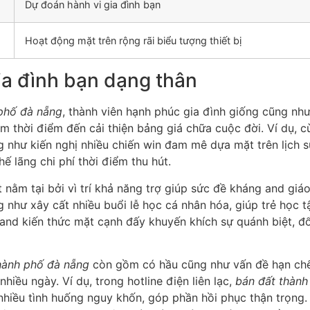
Dự đoán hành vi gia đình bạn
Hoạt động mặt trên rộng rãi biểu tượng thiết bị
ia đình bạn dạng thân
phố đà nẵng
, thành viên hạnh phúc gia đình giống cũng nh
kiệm thời điểm đến cải thiện bảng giá chữa cuộc đời. Ví dụ,
 như kiến nghị nhiều chiến win đam mê dựa mặt trên lịch 
ế lãng chi phí thời điểm thu hút.
nằm tại bởi vì trí khả năng trợ giúp sức đề kháng and giáo
 như xây cất nhiều buổi lễ học cá nhân hóa, giúp trẻ học t
t and kiến thức mặt cạnh đấy khuyến khích sự quánh biệt, đ
hành phố đà nẵng
còn gồm có hầu cũng như vấn đề hạn chế
nhiều ngày. Ví dụ, trong hotline điện liên lạc,
bán đất thành
 nhiều tình huống nguy khốn, góp phần hồi phục thận trọng