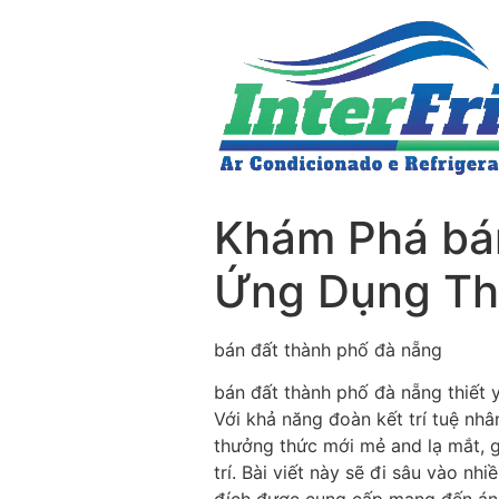
Khám Phá bán
Ứng Dụng Th
bán đất thành phố đà nẵng
bán đất thành phố đà nẵng thiết 
Với khả năng đoàn kết trí tuệ nh
thưởng thức mới mẻ and lạ mắt, g
trí. Bài viết này sẽ đi sâu vào n