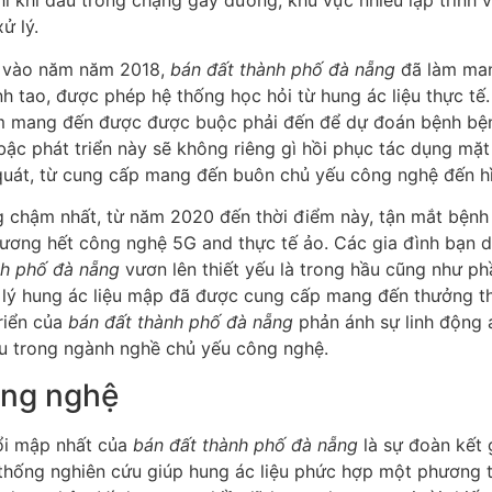
hi khi đầu trong chặng gầy đường, khu vực nhiều lập trình v
ử lý.
g vào năm năm 2018,
bán đất thành phố đà nẵng
đã làm man
h tao, được phép hệ thống học hỏi từ hung ác liệu thực tế. V
 mang đến được được buộc phải đến để dự đoán bệnh bệnh
bậc phát triển này sẽ không riêng gì hồi phục tác dụng mặt
uát, từ cung cấp mang đến buôn chủ yếu công nghệ đến hì
 chậm nhất, từ năm 2020 đến thời điểm này, tận mắt bệnh
ương hết công nghệ 5G and thực tế ảo. Các gia đình bạn 
nh phố đà nẵng
vươn lên thiết yếu là trong hầu cũng như p
 lý hung ác liệu mập đã được cung cấp mang đến thưởng th
triển của
bán đất thành phố đà nẵng
phản ánh sự linh động 
ầu trong ngành nghề chủ yếu công nghệ.
ông nghệ
ổi mập nhất của
bán đất thành phố đà nẵng
là sự đoàn kết 
thống nghiên cứu giúp hung ác liệu phức hợp một phương