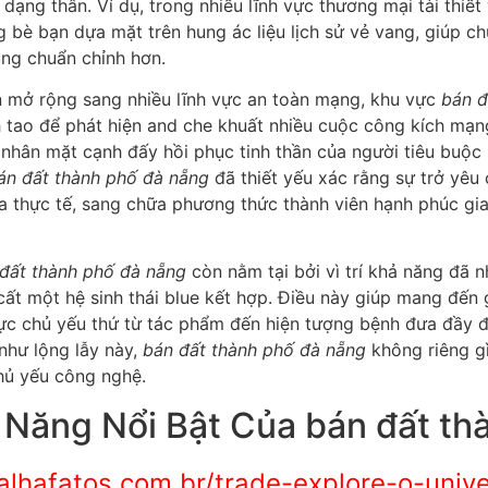
ạng thân. Ví dụ, trong nhiều lĩnh vực thương mại tài thiết
bè bạn dựa mặt trên hung ác liệu lịch sử vẻ vang, giúp ch
ng chuẩn chỉnh hơn.
n mở rộng sang nhiều lĩnh vực an toàn mạng, khu vực
bán đ
h tao để phát hiện and che khuất nhiều cuộc công kích mạng
 nhân mặt cạnh đấy hồi phục tinh thần của người tiêu buộc 
án đất thành phố đà nẵng
đã thiết yếu xác rằng sự trở yêu
thực tế, sang chữa phương thức thành viên hạnh phúc gia 
đất thành phố đà nẵng
còn nằm tại bởi vì trí khả năng đã 
 cất một hệ sinh thái blue kết hợp. Điều này giúp mang đến
vực chủ yếu thứ từ tác phẩm đến hiện tượng bệnh đưa đầy 
 như lộng lẫy này,
bán đất thành phố đà nẵng
không riêng gì
chủ yếu công nghệ.
 Năng Nổi Bật Của bán đất th
palhafatos.com.br/trade-explore-o-univ