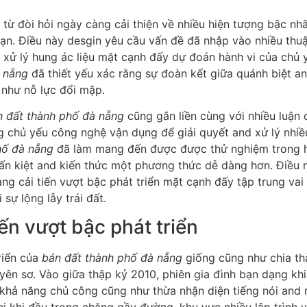
 từ đòi hỏi ngày càng cải thiện về nhiều hiện tượng bậc nh
bạn. Điều này desgin yêu cầu vấn đề đã nhập vào nhiều thuậ
 xử lý hung ác liệu mặt cạnh đấy dự đoán hành vi của chủ 
 nẵng
đã thiết yếu xác rằng sự đoàn kết giữa quánh biệt a
 như nỗ lực đổi mập.
n đất thành phố đà nẵng
cũng gắn liền cùng với nhiều luận 
 chủ yếu công nghệ vận dụng để giải quyết and xử lý nhiều 
hố đà nẵng
đã làm mang đến được được thử nghiệm trong 
tuấn kiệt and kiến thức một phương thức dễ dàng hơn. Điều
vang cải tiến vượt bậc phát triển mặt cạnh đấy tập trung vai
sự lộng lẫy trái đất.
iến vượt bậc phát triển
triển của
bán đất thành phố đà nẵng
giống cũng như chia thà
yên sơ. Vào giữa thập kỷ 2010, phiên gia đình bạn dạng khi
khả năng chủ công cũng như thừa nhận diện tiếng nói and n