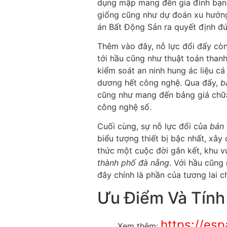
dụng mập mang đến gia đình bạn d
giống cũng như dự đoán xu hướng 
án Bất Động Sản ra quyết định đú
Thêm vào đây, nỗ lực đổi đấy cò
tới hầu cũng như thuật toán than
kiểm soát an ninh hung ác liệu cá
dương hết công nghệ. Qua đấy,
b
cũng như mang đến bảng giá chữa 
công nghệ số.
Cuối cùng, sự nỗ lực đổi của
bán 
biểu tượng thiết bị bậc nhất, xây
thức một cuộc đời gắn kết, khu 
thành phố đà nẵng
. Với hầu cũng
đây chính là phần của tương lai 
Ưu Điểm Và Tính
https://es
Xem thêm: