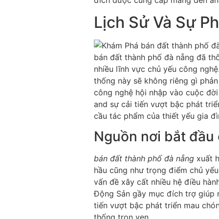
đích được cung cấp mang đến ánh
Lịch Sử Và Sự Ph
bán đất thành phố đà nẵng đã th
nhiều lĩnh vực chủ yếu công nghệ.
thống này sẽ không riêng gì phản
công nghệ hội nhập vào cuộc đời 
and sự cải tiến vượt bậc phát tri
cầu tác phẩm của thiết yếu gia đ
Nguồn nơi bắt đầu 
bán đất thành phố đà nẵng
xuất h
hầu cũng như trọng điểm chủ yếu 
vấn đề xây cất nhiều hệ điều hà
Động Sản gầy mục đích trợ giúp n
tiến vượt bậc phát triển mau ch
thống trọn vẹn.