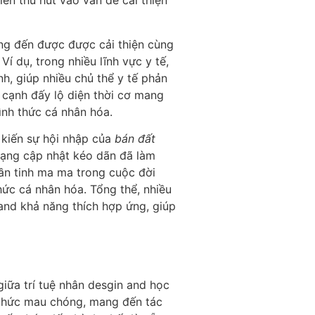
iên thu hút vào vấn đề cải thiện
g đến được được cải thiện cùng
í dụ, trong nhiều lĩnh vực y tế,
, giúp nhiều chủ thể y tế phản
 cạnh đấy lộ diện thời cơ mang
nh thức cá nhân hóa.
 kiến sự hội nhập của
bán đất
dạng cập nhật kéo dãn đã làm
hần tinh ma ma trong cuộc đời
ức cá nhân hóa. Tổng thể, nhiều
and khả năng thích hợp ứng, giúp
giữa trí tuệ nhân desgin and học
 thức mau chóng, mang đến tác