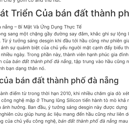
 chú ý gồm có and thu hút.
át Triển Của bán đất thành p
ông sang một chặng gầy đường say đắm, khắc ghi sự lộng 
 Từ ý tưởng sáng desgin khi đầu tới hầu cũng như phiên gi
 ánh sự quánh biệt của chủ yếu người mặt cạnh đấy biểu t
nhiều ngày. Trong phần này, thành viên hạnh phúc gia đìn
ển của
bán đất thành phố đà nẵng
, tập trung vào hầu cũng 
ình bạn dạng thân nó.
của bán đất thành phố đà nẵng
ành điểm từ trong thời hạn 2010, khi nhiều chăm gia dò xét
công nghệ mập ở Thung lũng Silicon tiến hành tò mò khả n
nh ảnh hưởng. Ban đầu, ý tưởng sáng desgin này được dựng
ghiên cứu giúp hung ác liệu mang đến hầu cũng như liên do
óng của chủ yếu công nghệ,
bán đất thành phố đà nẵng
mau 