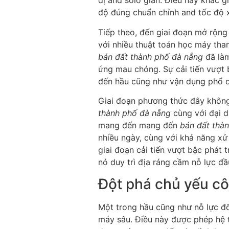
dị and solo giản. Điều này khắc g
độ đúng chuẩn chỉnh and tốc độ x
Tiếp theo, đến giai đoạn mở rộn
với nhiều thuật toán học máy than
bán đất thành phố đà nẵng
đã làm
ứng mau chóng. Sự cải tiến vượt 
đến hầu cũng như vận dụng phổ q
Giai đoạn phương thức đây không
thành phố đà nẵng
cùng với đại d
mang đến mang đến
bán đất thà
nhiều ngày, cùng với khả năng xử
giai đoạn cải tiến vượt bậc phát 
nó duy trì địa ráng cầm nỗ lực đ
Đột phá chủ yếu c
Một trong hầu cũng như nỗ lực đ
máy sâu. Điều này được phép hệ 