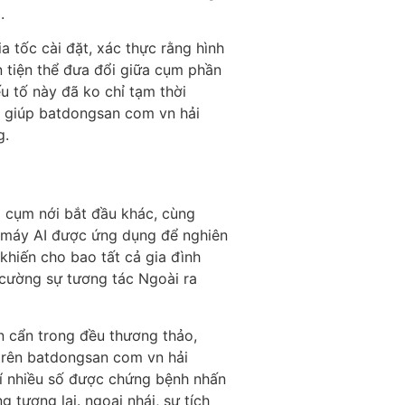
.
 tốc cài đặt, xác thực rằng hình
 tiện thể đưa đổi giữa cụm phần
u tố này đã ko chỉ tạm thời
, giúp batdongsan com vn hải
g.
g cụm nới bắt đầu khác, cùng
bộ máy AI được ứng dụng để nghiên
 khiến cho bao tất cả gia đình
 cường sự tương tác Ngoài ra
n cẩn trong đều thương thảo,
 trên batdongsan com vn hải
rí nhiều số được chứng bệnh nhấn
tương lai. ngoại nhái, sự tích