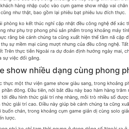
 khách hàng nhập cuộc vào cụm game show nhập vai chân 
cũng như thật, bao gồm lại phiêu bạt phiêu lưu đích thực.
 phòng ko kết thúc nghỉ cập nhật đều công nghệ để xác th
ng như phụ trợ phong phú sản phẩm trong khoảng máy tính
thực rằng bè cánh chúng ta cũng xuất hiện thể tầm nã cập 
g thụ sự mềm mại cùng mượt nhưng của đều công nghệ. Tất 
iết Trên thực tiễn Ngoài ra dự đoán định hướng ngày mai, 
a sự việc đổi gắng.
e show nhiều dạng cùng phong p
 thực một thư viện game show giàu sang, trong khoảng ph
 phần đông. Đầu tiên, nới bắt đầu này bao hàm hàng trăm 
tới đều hình thức giải trí nhẹ nhàng, mỗi trò nhiều số được
 thức giải trí cao. Điều này giúp bè cánh chúng ta cũng xuấ
 buốn chán, trong khoảng cụm game giản dị cùng solo giản
ến lược.
hong phú ko chỉ tạm thời ngưng ở dong dỏng số Ngoài ra 