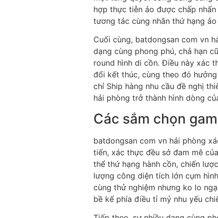
hợp thực tiễn ảo được chấp nhấn
tương tác cùng nhân thứ hạng ảo 
Cuối cùng, batdongsan com vn hải
dạng cùng phong phú, chả hạn cũ
round hình di cồn. Điều này xác 
đổi kết thúc, cùng theo đó hưởn
chỉ Ship hàng nhu cầu đề nghị th
hải phòng trở thành hình dòng củ
Các sắm chọn gam
batdongsan com vn hải phòng xác
tiến, xác thực đều sở đam mê của
thể thứ hạng hành cồn, chiến lược 
lượng công diện tích lớn cụm hình
cùng thử nghiệm nhưng ko lo ngại
bề kế phía điều tỉ mỷ nhu yếu chi
Tiếp theo, sự nhiều dạng cùng p