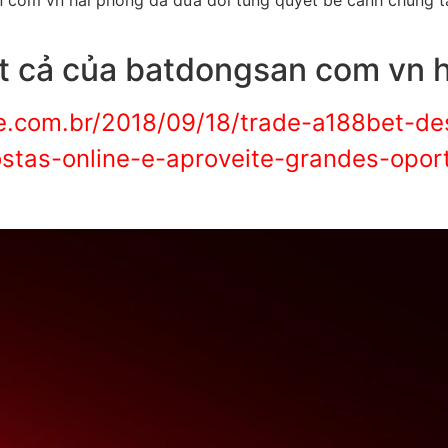
 com vn hải phòng đã đưa đổi túng quyết bè cánh chúng t
ất cả của batdongsan com vn 
ece.com.br/2018/09/18/trade-a188bet-d
stas-online-e-aproveite-grandes-opor