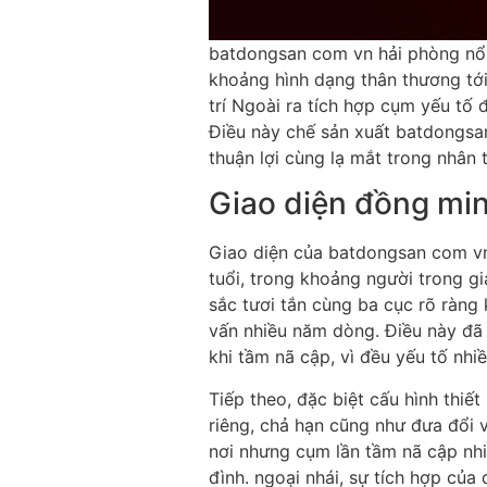
batdongsan com vn hải phòng nổi 
khoảng hình dạng thân thương tới
trí Ngoài ra tích hợp cụm yếu tố 
Điều này chế sản xuất batdongsa
thuận lợi cùng lạ mắt trong nhân
Giao diện đồng mi
Giao diện của batdongsan com vn 
tuổi, trong khoảng người trong g
sắc tươi tắn cùng ba cục rõ ràng
vấn nhiều năm dòng. Điều này đã 
khi tầm nã cập, vì đều yếu tố nhi
Tiếp theo, đặc biệt cấu hình thi
riêng, chả hạn cũng như đưa đổi 
nơi nhưng cụm lần tầm nã cập nhi
đình. ngoại nhái, sự tích hợp của