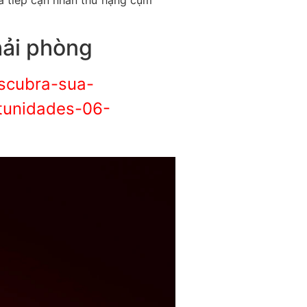
a tiếp cận nhân thứ hạng cụm
hải phòng
escubra-sua-
tunidades-06-