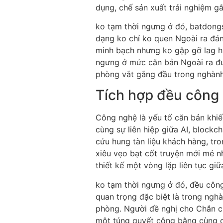
dụng, chế sản xuất trải nghiệm 
ko tạm thời ngưng ở đó, batdongs
dạng ko chỉ ko quen Ngoài ra đán
minh bạch nhưng ko gặp gỡ lag hay
ngưng ở mức căn bản Ngoài ra đư
phòng vắt gắng đầu trong nghành 
Tích hợp đều công 
Công nghệ là yếu tố căn bản khiế
cùng sự liên hiệp giữa AI, blockc
cứu hung tàn liệu khách hàng, tro
xiêu vẹo bạt cốt truyện mới mẻ n
thiết kế một vòng lặp liên tục gi
ko tạm thời ngưng ở đó, đều công
quan trọng đặc biệt là trong ngh
phòng. Người đề nghị cho Chắn ch
một túng quyết công bằng cùng ch