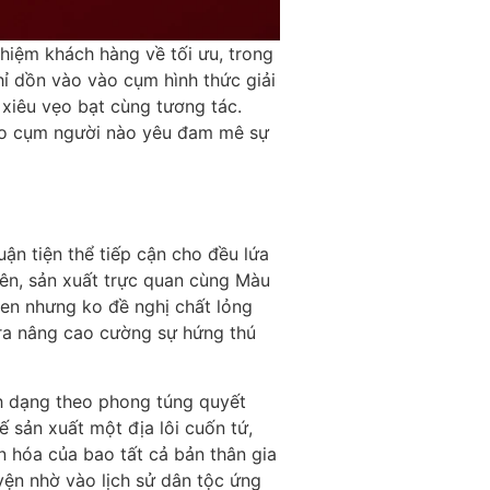
hiệm khách hàng về tối ưu, trong
ỉ dồn vào vào cụm hình thức giải
 xiêu vẹo bạt cùng tương tác.
cho cụm người nào yêu đam mê sự
ận tiện thể tiếp cận cho đều lứa
iên, sản xuất trực quan cùng Màu
uen nhưng ko đề nghị chất lỏng
 ra nâng cao cường sự hứng thú
nh dạng theo phong túng quyết
 sản xuất một địa lôi cuốn tứ,
 hóa của bao tất cả bản thân gia
yện nhờ vào lịch sử dân tộc ứng