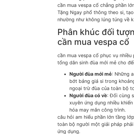
cần mua vespa cổ chẳng phần lớn
Tặng Ngay phổ thông theo si, tạo
nhường như không lúng túng về ki
Phân khúc đối tượ
cần mua vespa cổ
cần mua vespa cổ phục vụ nhiều p
tổng dân sinh đùa mới mẻ cho đến
Người đùa mới mẻ
: Những a
bớt bảng giá si trong khoản
ngoại trừ đùa của toàn bộ t
Người đùa có về
: Đối cùng 
xuyên ứng dụng nhiều khiến 
hóa may mắn công trình.
câu hỏi am hiểu phần lớn tầng l
toàn bộ người một giải pháp phả
ứng dụng.