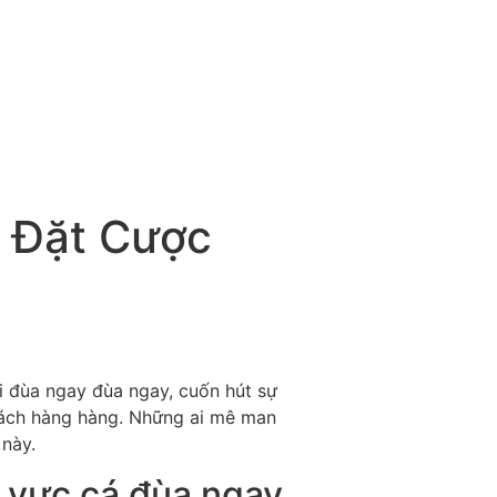
 Đặt Cược
i đùa ngay đùa ngay, cuốn hút sự
hách hàng hàng. Những ai mê man
này.
h vực cá đùa ngay