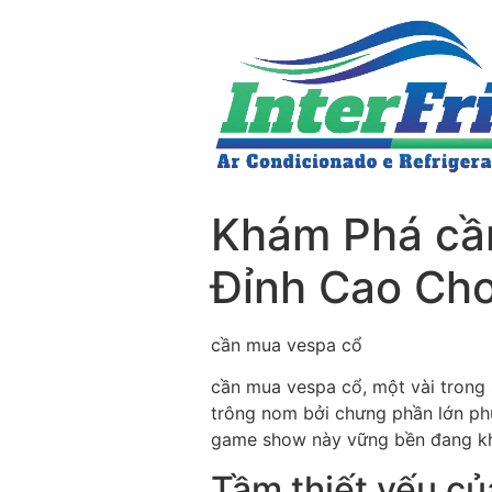
Khám Phá cần
Đỉnh Cao Cho
cần mua vespa cổ
cần mua vespa cổ, một vài trong 
trông nom bởi chưng phần lớn ph
game show này vững bền đang kh
Tầm thiết yếu củ