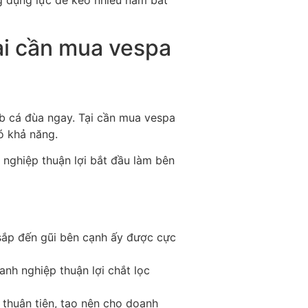
 đụng lực để kéo nhiều năm bắt
ại cần mua vespa
eb cá đùa ngay. Tại cần mua vespa
ó khả năng.
ghiệp thuận lợi bắt đầu làm bên
 sắp đến gũi bên cạnh ấy được cực
nh nghiệp thuận lợi chắt lọc
thuận tiện, tạo nên cho doanh