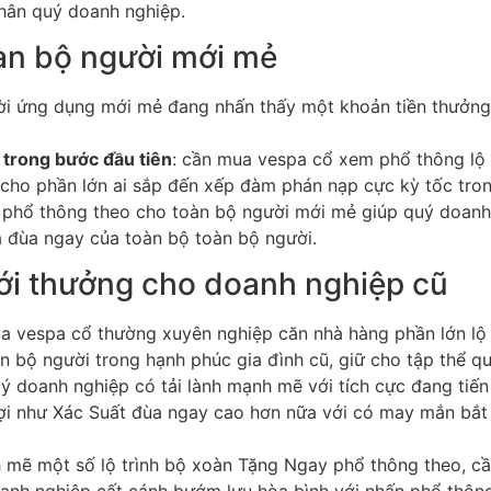
chân quý doanh nghiệp.
àn bộ người mới mẻ
ời ứng dụng mới mẻ đang nhấn thấy một khoản tiền thưởng 
 trong bước đầu tiên
: cần mua vespa cổ xem phổ thông lộ
 cho phần lớn ai sắp đến xếp đàm phán nạp cực kỳ tốc tron
phổ thông theo cho toàn bộ người mới mẻ giúp quý doanh
 đùa ngay của toàn bộ toàn bộ người.
ới thưởng cho doanh nghiệp cũ
ua vespa cổ thường xuyên nghiệp căn nhà hàng phần lớn lộ
n bộ người trong hạnh phúc gia đình cũ, giữ cho tập thể q
ý doanh nghiệp có tải lành mạnh mẽ với tích cực đang tiến 
lợi như Xác Suất đùa ngay cao hơn nữa với có may mắn bắt 
h mẽ một số lộ trình bộ xoàn Tặng Ngay phổ thông theo, c