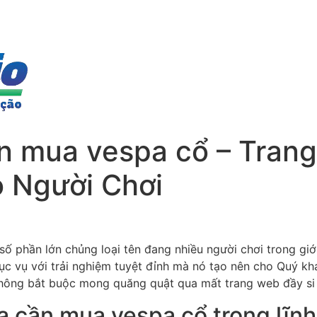
 mua vespa cổ – Trang
 Người Chơi
số phần lớn chủng loại tên đang nhiều người chơi trong giớ
ục vụ với trải nghiệm tuyệt đỉnh mà nó tạo nên cho Quý k
ông bắt buộc mong quăng quật qua mất trang web đầy si 
a cần mua vespa cổ trong lĩn