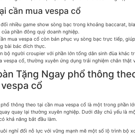
tại cần mua vespa cổ
g đối nhiều game show sòng bạc trong khoảng baccarat, bla
u của phần đông quý doanh nghiệp.
cần mua vespa cổ còn bán phục vụ sòng bạc trực tiếp, giú
 bài bác đích thực.
n bộ người croupier với phần lớn tổng dân sinh đùa khác 
a vespa cổ, thường xuyên ứng dụng trải nghiệm chân thật vớ
xoàn Tặng Ngay phổ thông the
a vespa cổ
phổ thông theo tại cần mua vespa cổ là một trong phần lớ
uay quay lại thường xuyên nghiệp. Dưới đây chủ yếu là một
 khả năng bắt đầu làm.
ôi nghỉ đổi nỗ lực với vững mạnh mẽ một số lộ trình bộ 