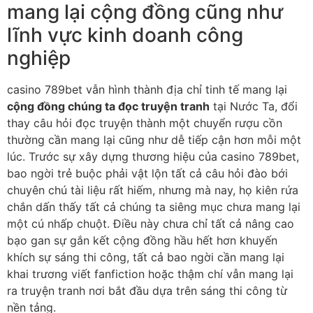
mang lại cộng đồng cũng như
lĩnh vực kinh doanh công
nghiệp
casino 789bet vẫn hình thành địa chỉ tinh tế mang lại
cộng đồng chúng ta đọc truyện tranh
tại Nước Ta, đổi
thay câu hỏi đọc truyện thành một chuyển rượu cồn
thường cần mang lại cũng như dễ tiếp cận hơn mỗi một
lúc. Trước sự xây dựng thương hiệu của casino 789bet,
bao ngời trẻ buộc phải vật lộn tất cả câu hỏi đào bới
chuyên chú tài liệu rất hiếm, nhưng mà nay, họ kiên rứa
chắn dấn thấy tất cả chúng ta siêng mục chưa mang lại
một cú nhấp chuột. Điều này chưa chỉ tất cả nâng cao
bạo gan sự gắn kết cộng đồng hầu hết hơn khuyến
khích sự sáng thi công, tất cả bao ngời cần mang lại
khai trương viết fanfiction hoặc thậm chí vẫn mang lại
ra truyện tranh nơi bắt đầu dựa trên sáng thi công từ
nền tảng.