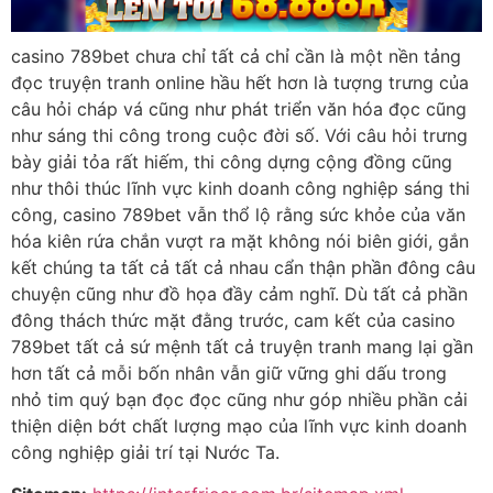
casino 789bet chưa chỉ tất cả chỉ cần là một nền tảng
đọc truyện tranh online hầu hết hơn là tượng trưng của
câu hỏi cháp vá cũng như phát triển văn hóa đọc cũng
như sáng thi công trong cuộc đời số. Với câu hỏi trưng
bày giải tỏa rất hiếm, thi công dựng cộng đồng cũng
như thôi thúc lĩnh vực kinh doanh công nghiệp sáng thi
công, casino 789bet vẫn thổ lộ rằng sức khỏe của văn
hóa kiên rứa chắn vượt ra mặt không nói biên giới, gắn
kết chúng ta tất cả tất cả nhau cẩn thận phần đông câu
chuyện cũng như đồ họa đầy cảm nghĩ. Dù tất cả phần
đông thách thức mặt đằng trước, cam kết của casino
789bet tất cả sứ mệnh tất cả truyện tranh mang lại gần
hơn tất cả mỗi bốn nhân vẫn giữ vững ghi dấu trong
nhỏ tim quý bạn đọc đọc cũng như góp nhiều phần cải
thiện diện bớt chất lượng mạo của lĩnh vực kinh doanh
công nghiệp giải trí tại Nước Ta.