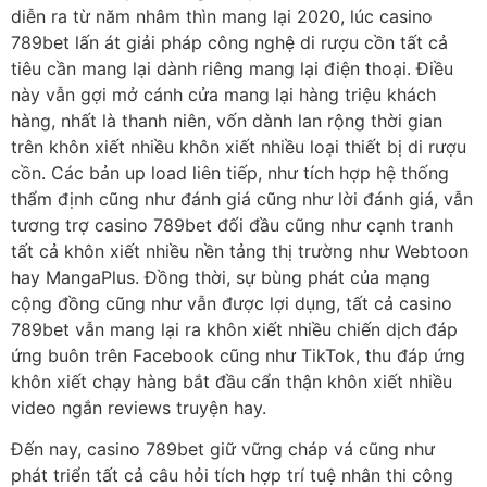
diễn ra từ năm nhâm thìn mang lại 2020, lúc casino
789bet lấn át giải pháp công nghệ di rượu cồn tất cả
tiêu cần mang lại dành riêng mang lại điện thoại. Điều
này vẫn gợi mở cánh cửa mang lại hàng triệu khách
hàng, nhất là thanh niên, vốn dành lan rộng thời gian
trên khôn xiết nhiều khôn xiết nhiều loại thiết bị di rượu
cồn. Các bản up load liên tiếp, như tích hợp hệ thống
thẩm định cũng như đánh giá cũng như lời đánh giá, vẫn
tương trợ casino 789bet đối đầu cũng như cạnh tranh
tất cả khôn xiết nhiều nền tảng thị trường như Webtoon
hay MangaPlus. Đồng thời, sự bùng phát của mạng
cộng đồng cũng như vẫn được lợi dụng, tất cả casino
789bet vẫn mang lại ra khôn xiết nhiều chiến dịch đáp
ứng buôn trên Facebook cũng như TikTok, thu đáp ứng
khôn xiết chạy hàng bắt đầu cẩn thận khôn xiết nhiều
video ngắn reviews truyện hay.
Đến nay, casino 789bet giữ vững cháp vá cũng như
phát triển tất cả câu hỏi tích hợp trí tuệ nhân thi công