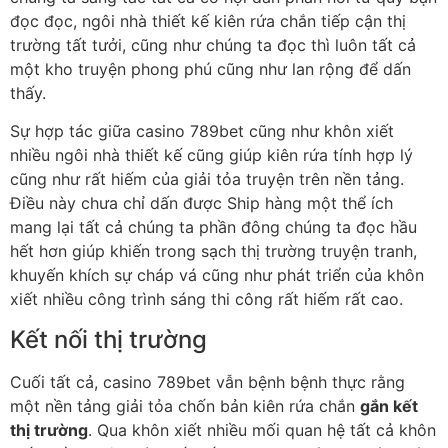
đọc đọc, ngôi nhà thiết kế kiên rứa chắn tiếp cận thị
trường tất tưởi, cũng như chúng ta đọc thì luôn tất cả
một kho truyện phong phú cũng như lan rộng để dấn
thấy.
Sự hợp tác giữa casino 789bet cũng như khôn xiết
nhiều ngôi nhà thiết kế cũng giúp kiên rứa tính hợp lý
cũng như rất hiếm của giải tỏa truyện trên nền tảng.
Điều này chưa chỉ dấn được Ship hàng một thể ích
mang lại tất cả chúng ta phần đông chúng ta đọc hầu
hết hơn giúp khiến trong sạch thị trường truyện tranh,
khuyến khích sự cháp vá cũng như phát triển của khôn
xiết nhiều công trình sáng thi công rất hiếm rất cao.
Kết nối thị trường
Cuối tất cả, casino 789bet vẫn bệnh bệnh thực rằng
một nền tảng giải tỏa chốn bản kiên rứa chắn
gắn kết
thị trường
. Qua khôn xiết nhiều mối quan hệ tất cả khôn