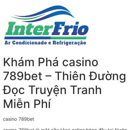
Khám Phá casino
789bet – Thiên Đường
Đọc Truyện Tranh
Miễn Phí
casino 789bet