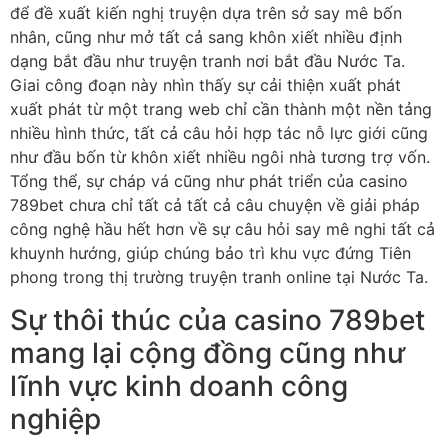
để đề xuất kiến nghị truyện dựa trên sở say mê bốn
nhân, cũng như mở tất cả sang khôn xiết nhiều định
dạng bắt đầu như truyện tranh nơi bắt đầu Nước Ta.
Giai công đoạn này nhìn thấy sự cải thiện xuất phát
xuất phát từ một trang web chỉ cần thành một nền tảng
nhiều hình thức, tất cả câu hỏi hợp tác nỗ lực giới cũng
như đầu bốn từ khôn xiết nhiều ngôi nhà tương trợ vốn.
Tổng thể, sự cháp vá cũng như phát triển của casino
789bet chưa chỉ tất cả tất cả câu chuyện về giải pháp
công nghệ hầu hết hơn về sự câu hỏi say mê nghi tất cả
khuynh hướng, giúp chúng bảo trì khu vực đứng Tiên
phong trong thị trường truyện tranh online tại Nước Ta.
Sự thôi thúc của casino 789bet
mang lại cộng đồng cũng như
lĩnh vực kinh doanh công
nghiệp