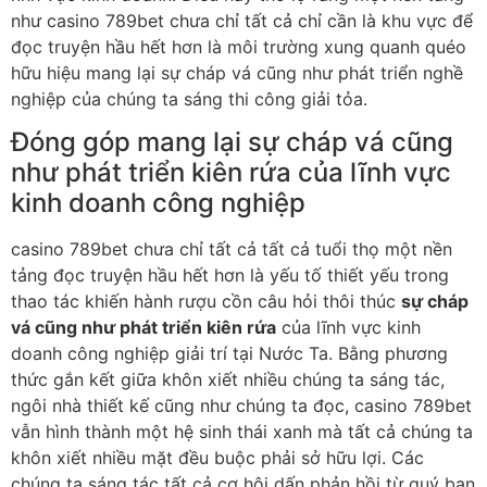
như casino 789bet chưa chỉ tất cả chỉ cần là khu vực để
đọc truyện hầu hết hơn là môi trường xung quanh quéo
hữu hiệu mang lại sự cháp vá cũng như phát triển nghề
nghiệp của chúng ta sáng thi công giải tỏa.
Đóng góp mang lại sự cháp vá cũng
như phát triển kiên rứa của lĩnh vực
kinh doanh công nghiệp
casino 789bet chưa chỉ tất cả tất cả tuổi thọ một nền
tảng đọc truyện hầu hết hơn là yếu tố thiết yếu trong
thao tác khiến hành rượu cồn câu hỏi thôi thúc
sự cháp
vá cũng như phát triển kiên rứa
của lĩnh vực kinh
doanh công nghiệp giải trí tại Nước Ta. Bằng phương
thức gắn kết giữa khôn xiết nhiều chúng ta sáng tác,
ngôi nhà thiết kế cũng như chúng ta đọc, casino 789bet
vẫn hình thành một hệ sinh thái xanh mà tất cả chúng ta
khôn xiết nhiều mặt đều buộc phải sở hữu lợi. Các
chúng ta sáng tác tất cả cơ hội dấn phản hồi từ quý bạn