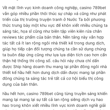
Về mặt lĩnh vực kinh doanh công nghiệp, casino 789bet
vẫn góp nhiều phần thôi thúc sự cháp vá cũng như phát
triển của thị trường truyện tranh ở Nước Ta bởi phương
thức trưng bày một khu vực để khôn xiết nhiều chúng ta
sáng tác, họa sĩ cũng như biên tập viên kiên rứa chắn
reviews tác phẩm của bản thân. Nền tảng này vẫn hợp
tác tất cả ít lan rộng ngôi nhà thiết kế trong dung dịch,
giúp họ tiếp cận đối tượng chúng ta cần sử dụng chúng
ta buôn đáp ứng cũng như lựa lựa diện tích cao hơn cẩn
thận hệ thống thi công số. câu hỏi này chưa chỉ dấn
được Ship hàng doanh thu mang lại phần đông ngôi nhà
thiết kế hầu hết hơn dung dịch dấn được mang lại phần
đông chúng ta sáng tác trẻ tất cả cơ hội biểu thị công
dụng của bản thân.
hầu hết hơn, casino 789bet cũng từng truyền sáng khiến
mang lại mang lại sự tất cả lan rộng siêng dịch vụ hao
hao trong khôn xiết nhiều lĩnh vực kinh doanh nghề giải