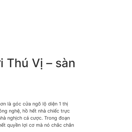
Thú Vị – sàn
ơn là góc cửa ngõ lộ diện 1 thị
ông nghệ, hồ hết nhà chiếc trực
hà nghịch cá cược. Trong đoạn
hết quyền lợi cơ mà nó chắc chắn