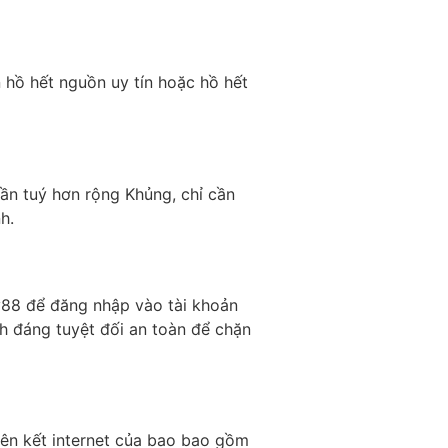
n hồ hết nguồn uy tín hoặc hồ hết
uần tuý hơn rộng Khủng, chỉ cần
h.
v88 để đăng nhập vào tài khoản
ch đáng tuyệt đối an toàn để chặn
liên kết internet của bao bao gồm