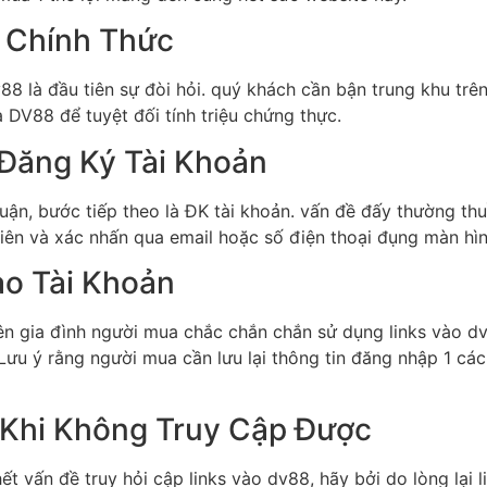
k Chính Thức
88 là đầu tiên sự đòi hỏi. quý khách cần bận trung khu trê
 DV88 để tuyệt đối tính triệu chứng thực.
 Đăng Ký Tài Khoản
huận, bước tiếp theo là ĐK tài khoản. vấn đề đấy thường th
viên và xác nhấn qua email hoặc số điện thoại đụng màn hìn
ào Tài Khoản
ên gia đình người mua chắc chắn chắn sử dụng links vào d
Lưu ý rằng người mua cần lưu lại thông tin đăng nhập 1 cá
ề Khi Không Truy Cập Được
t vấn đề truy hỏi cập links vào dv88, hãy bởi do lòng lại 