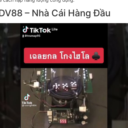
ể cách nạp năng lượng công dụng.
 DV88 – Nhà Cái Hàng Đầu