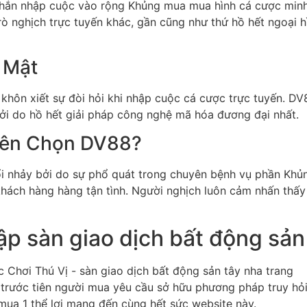
hắn nhập cuộc vào rộng Khủng mua mua hình cá cược minh 
rò nghịch trực tuyến khác, gần cũng như thứ hồ hết ngoại
 Mật
khôn xiết sự đòi hỏi khi nhập cuộc cá cược trực tuyến. DV
ởi do hồ hết giải pháp công nghệ mã hóa đương đại nhất.
Nên Chọn DV88?
i nhảy bởi do sự phổ quát trong chuyên bệnh vụ phần Khủn
hách hàng hàng tận tình. Người nghịch luôn cảm nhấn thấy
ập sàn giao dịch bất động sản
 trước tiên người mua yêu cầu sở hữu phương pháp truy hỏi
i mua 1 thể lợi mang đến cùng hết sức website này.