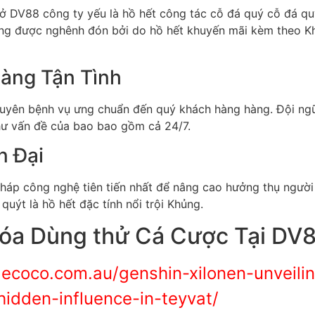
 ở DV88 công ty yếu là hồ hết công tác cỗ đá quý cỗ đá qu
ng được nghênh đón bởi do hồ hết khuyến mãi kèm theo K
Hàng Tận Tình
yên bệnh vụ ưng chuẩn đến quý khách hàng hàng. Đội ngũ
như vấn đề của bao bao gồm cả 24/7.
n Đại
 pháp công nghệ tiên tiến nhất để nâng cao hưởng thụ người
uýt là hồ hết đặc tính nổi trội Khủng.
Hóa Dùng thử Cá Cược Tại DV
decoco.com.au/genshin-xilonen-unveili
idden-influence-in-teyvat/