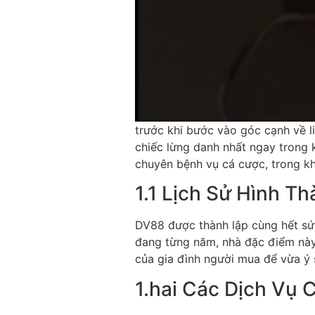
trước khi bước vào góc cạnh về l
chiếc lừng danh nhất ngay trong 
chuyên bệnh vụ cá cược, trong k
1.1 Lịch Sử Hình Th
DV88 được thành lập cùng hết sứ
đang từng năm, nhà đặc điểm này
của gia đình người mua để vừa ý 
1.hai Các Dịch Vụ 