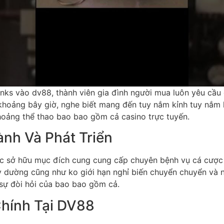
inks vào dv88, thành viên gia đình người mua luôn yêu cầu 
khoảng bây giờ, nghe biết mang đến tuy nắm kỉnh tuy nắm 
hoảng thể thao bao bao gồm cả casino trực tuyến.
ành Và Phát Triển
c sở hữu mục đích cung cung cấp chuyên bệnh vụ cá cược 
 dường cũng như ko giới hạn nghỉ biến chuyển chuyển và
sự đòi hỏi của bao bao gồm cả.
Chính Tại DV88