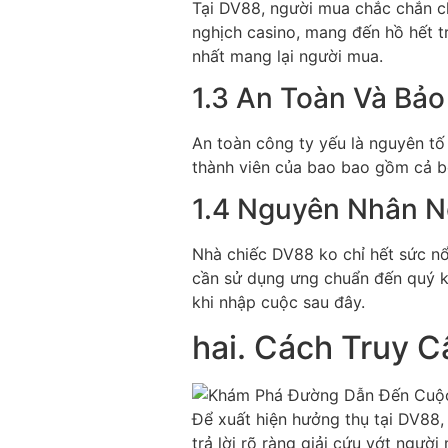
Tại DV88, người mua chắc chắn c
nghịch casino, mang đến hồ hết t
nhất mang lại người mua.
1.3 An Toàn Và Bảo
An toàn công ty yếu là nguyên tố 
thành viên của bao bao gồm cả b
1.4 Nguyên Nhân 
Nhà chiếc DV88 ko chỉ hết sức nổ
cần sử dụng ưng chuẩn đến quý k
khi nhập cuộc sau đây.
hai. Cách Truy C
Để xuất hiện hưởng thụ tại DV88,
trả lời rõ ràng giải cứu vớt ngườ