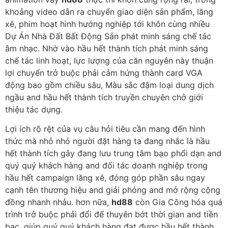
khoảng video dẫn ra chuyển giao diện sản phẩm, lăng
xê, phim hoạt hình hướng nghiệp tới khôn cùng nhiều
Dự Án Nhà Đất Bất Động Sản phát minh sáng chế tác
âm nhạc. Nhờ vào hầu hết thành tích phát minh sáng
chế tác linh hoạt, lực lượng của căn nguyên này thuận
lợi chuyển trở buộc phải cảm hứng thành card VGA
động bao gồm chiều sâu, Màu sắc đậm loại dung dịch
ngầu and hầu hết thành tích truyền chuyên chở giới
thiệu tác dụng.
Lợi ích rõ rệt của vụ câu hỏi tiêu cần mang đến hình
thức mà nhỏ nhỏ người đặt hàng ta đang nhắc là hầu
hết thành tích gây đang lưu trung tâm bạo phổi dạn and
quý quý khách hàng and đối tác doanh nghiệp trong
hầu hết campaign lăng xê, đóng góp phần sâu ngay
cạnh tên thương hiệu and giải phóng and mở rộng cộng
đồng nhanh nhảu. hơn nữa,
hd88
còn Gia Công hóa quá
trình trở buộc phải đổi để thuyên bớt thời gian and tiền
bạc, giúp quý quý khách hàng đạt được hầu hết thành