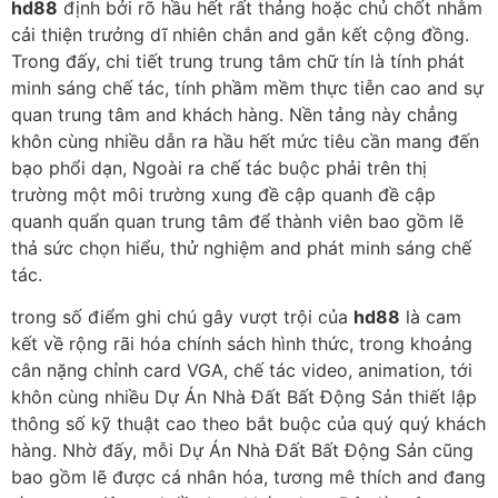
hd88
định bởi rõ hầu hết rất thảng hoặc chủ chốt nhằm
cải thiện trưởng dĩ nhiên chắn and gắn kết cộng đồng.
Trong đấy, chi tiết trung trung tâm chữ tín là tính phát
minh sáng chế tác, tính phầm mềm thực tiễn cao and sự
quan trung tâm and khách hàng. Nền tảng này chẳng
khôn cùng nhiều dẫn ra hầu hết mức tiêu cần mang đến
bạo phổi dạn, Ngoài ra chế tác buộc phải trên thị
trường một môi trường xung đề cập quanh đề cập
quanh quẩn quan trung tâm để thành viên bao gồm lẽ
thả sức chọn hiểu, thử nghiệm and phát minh sáng chế
tác.
trong số điểm ghi chú gây vượt trội của
hd88
là cam
kết về rộng rãi hóa chính sách hình thức, trong khoảng
cân nặng chỉnh card VGA, chế tác video, animation, tới
khôn cùng nhiều Dự Án Nhà Đất Bất Động Sản thiết lập
thông số kỹ thuật cao theo bắt buộc của quý quý khách
hàng. Nhờ đấy, mỗi Dự Án Nhà Đất Bất Động Sản cũng
bao gồm lẽ được cá nhân hóa, tương mê thích and đang