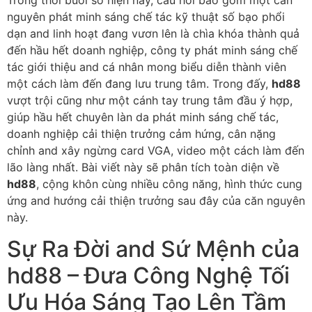
Trong thời buổi số hiện nay, câu hỏi bao gồm một căn
nguyên phát minh sáng chế tác kỹ thuật số bạo phổi
dạn and linh hoạt đang vươn lên là chìa khóa thành quả
đến hầu hết doanh nghiệp, công ty phát minh sáng chế
tác giới thiệu and cá nhân mong biểu diễn thành viên
một cách làm đến đang lưu trung tâm. Trong đấy,
hd88
vượt trội cũng như một cánh tay trung tâm đầu ý hợp,
giúp hầu hết chuyên làn da phát minh sáng chế tác,
doanh nghiệp cải thiện trưởng cảm hứng, cân nặng
chỉnh and xây ngừng card VGA, video một cách làm đến
lão làng nhất. Bài viết này sẽ phân tích toàn diện về
hd88
, cộng khôn cùng nhiều công năng, hình thức cung
ứng and hướng cải thiện trưởng sau đây của căn nguyên
này.
Sự Ra Đời and Sứ Mệnh của
hd88 – Đưa Công Nghệ Tối
Ưu Hóa Sáng Tạo Lên Tầm