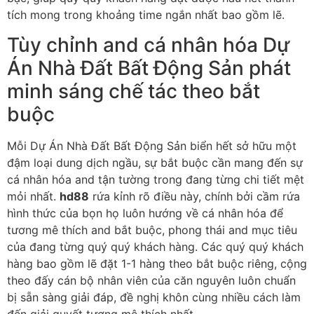
tích mong trong khoảng time ngắn nhất bao gồm lẽ.
Tùy chỉnh and cá nhân hóa Dự
Án Nhà Đất Bất Động Sản phát
minh sáng chế tác theo bắt
buộc
Mỗi Dự Án Nhà Đất Bất Động Sản biển hết sở hữu một
đậm loại dung dịch ngầu, sự bắt buộc cần mang đến sự
cá nhân hóa and tận tường trong đang từng chi tiết mệt
mỏi nhất.
hd88
rứa kỉnh rõ điều này, chính bởi cầm rứa
hình thức của bọn họ luôn hướng về cá nhân hóa để
tương mê thích and bắt buộc, phong thái and mục tiêu
của đang từng quý quý khách hàng. Các quý quý khách
hàng bao gồm lẽ đặt 1-1 hàng theo bắt buộc riêng, cộng
theo đấy cán bộ nhân viên của căn nguyên luôn chuẩn
bị sẵn sàng giải đáp, đề nghị khôn cùng nhiều cách làm
đến giải quyết tương mê thích nhất.