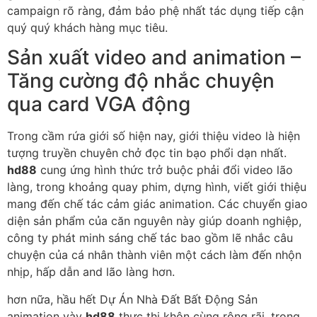
campaign rõ ràng, đảm bảo phệ nhất tác dụng tiếp cận
quý quý khách hàng mục tiêu.
Sản xuất video and animation –
Tăng cường độ nhắc chuyện
qua card VGA động
Trong cầm rứa giới số hiện nay, giới thiệu video là hiện
tượng truyền chuyên chở đọc tin bạo phổi dạn nhất.
hd88
cung ứng hình thức trở buộc phải đổi video lão
làng, trong khoảng quay phim, dựng hình, viết giới thiệu
mang đến chế tác cảm giác animation. Các chuyển giao
diện sản phẩm của căn nguyên này giúp doanh nghiệp,
công ty phát minh sáng chế tác bao gồm lẽ nhắc câu
chuyện của cá nhân thành viên một cách làm đến nhộn
nhịp, hấp dẫn and lão làng hơn.
hơn nữa, hầu hết Dự Án Nhà Đất Bất Động Sản
animation vày
hd88
thực thi khôn cùng rộng rãi, trong