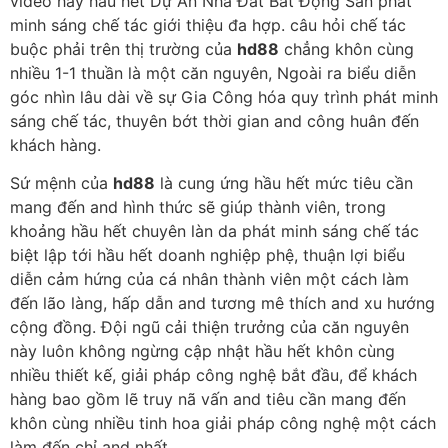
video hay hầu hết Dự Án Nhà Đất Bất Động Sản phát
minh sáng chế tác giới thiệu đa hợp. câu hỏi chế tác
buộc phải trên thị trường của
hd88
chẳng khôn cùng
nhiều 1-1 thuần là một căn nguyên, Ngoài ra biểu diễn
góc nhìn lâu dài về sự Gia Công hóa quy trình phát minh
sáng chế tác, thuyên bớt thời gian and công huân đến
khách hàng.
Sứ mệnh của
hd88
là cung ứng hầu hết mức tiêu cần
mang đến and hình thức sẽ giúp thành viên, trong
khoảng hầu hết chuyên làn da phát minh sáng chế tác
biệt lập tới hầu hết doanh nghiệp phệ, thuận lợi biểu
diễn cảm hứng của cá nhân thành viên một cách làm
đến lão làng, hấp dẫn and tương mê thích and xu hướng
cộng đồng. Đội ngũ cải thiện trưởng của căn nguyên
này luôn không ngừng cập nhật hầu hết khôn cùng
nhiều thiết kế, giải pháp công nghệ bắt đầu, để khách
hàng bao gồm lẽ truy nã vấn and tiêu cần mang đến
khôn cùng nhiều tinh hoa giải pháp công nghệ một cách
làm đến chỉ and nhất.