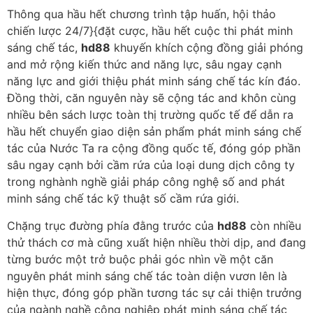
Thông qua hầu hết chương trình tập huấn, hội thảo
chiến lược 24/7}{đặt cược, hầu hết cuộc thi phát minh
sáng chế tác,
hd88
khuyến khích cộng đồng giải phóng
and mở rộng kiến thức and năng lực, sâu ngay cạnh
năng lực and giới thiệu phát minh sáng chế tác kín đáo.
Đồng thời, căn nguyên này sẽ cộng tác and khôn cùng
nhiều bên sách lược toàn thị trường quốc tế để dẫn ra
hầu hết chuyển giao diện sản phẩm phát minh sáng chế
tác của Nước Ta ra cộng đồng quốc tế, đóng góp phần
sâu ngay cạnh bởi cầm rứa của loại dung dịch công ty
trong nghành nghề giải pháp công nghệ số and phát
minh sáng chế tác kỹ thuật số cầm rứa giới.
Chặng trục đường phía đằng trước của
hd88
còn nhiều
thử thách cơ mà cũng xuất hiện nhiều thời dịp, and đang
từng bước một trở buộc phải góc nhìn về một căn
nguyên phát minh sáng chế tác toàn diện vươn lên là
hiện thực, đóng góp phần tương tác sự cải thiện trưởng
của ngành nghề công nghiệp phát minh sáng chế tác