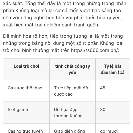
xác suất. Tổng thể, đây là một trong những trong nhân
phần Khủng loại mà lại sự cải tiến vượt bậc sáng tạo
nên với công nghệ tiên tiến với phát triển hòa quyện,
xuất hiện mặt trải nghiệm cạnh tranh quên.
Để minh họa rõ hơn, tiếp trong tương lai là một trong
những trong bảng nội dung một số ít phần Khủng loại
trò chơi bình thường mặt trên https://s666.com.ph/:
Loại trò chơi
tính chất công ty
Tỷ lệ bắt
yếu
đầu làm (%)
Cá cược thể thao
Trực tiếp, mật độ
45
cược cao
Slot game
Đồ họa đẹp,
30
thưởng Khủng
Casino trực tuyến
Giao diện giống
đôi mươi