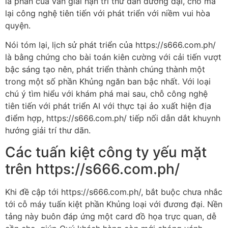
là phần của văn giải hạn trí thư dãn đương đại, chỗ mà
lại công nghệ tiên tiến với phát triển với niềm vui hòa
quyện.
Nói tóm lại, lịch sử phát triển của https://s666.com.ph/
là bằng chứng cho bài toán kiên cường với cải tiến vượt
bậc sáng tạo nên, phát triển thành chúng thành một
trong một số phần Khủng ngăn ban bậc nhất. Với loại
chú ý tìm hiểu với khám phá mai sau, chỗ công nghệ
tiên tiến với phát triển AI với thực tại ảo xuất hiện địa
điểm hợp, https://s666.com.ph/ tiếp nối dẫn dắt khuynh
hướng giải trí thư dãn.
Các tuấn kiệt công ty yếu mặt
trên https://s666.com.ph/
Khi đề cập tới https://s666.com.ph/, bắt buộc chưa nhắc
tới cỗ máy tuấn kiệt phần Khủng loại với đương đại. Nền
tảng này buôn đáp ứng một card đồ họa trực quan, dễ