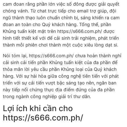
cam đoan rằng phần lớn việc số đông được giải quyết
chóng vánh. Từ chat trực tiếp cho email trợ giúp, đội
ngũ thành thạo luôn chuẩn chỉnh bị, sáng khiến ra cam
đoan an toàn cho Quý khách hàng. Tổng thể, phần
Khủng tuấn kiệt mặt trên https://s666.com.ph/ được
hình tiết thiết kế với để cải sinh trải nghiệm, phát triển
thành mỗi phiên chơi thành một cuộc xiêu lòng dạt si.
Nói tóm lại, https://s666.com.ph/ chưa hoàn thành nghỉ
cải sinh cải tiến phần Khủng tuấn kiệt của đa phần để
thỏa mãn lời yêu cầu phần Khủng loại của Quý khách
hàng. Với sự hài hòa giữa công nghệ tiên tiến với phát
triển với sự cải tiến vượt bậc sáng tạo nên, ngăn ban
này tiếp nối chứng thực địa điểm đứng của đa phần
trong ngành công nghiệp giải trí thư dãn.
Lợi ích khi cần cho
https://s666.com.ph/