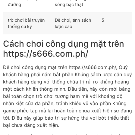
đường
sòng bạc thật
trò chơi bài truyền
Dễ chơi, tính sách
5
thống cũ kỹ
lược cao
Cách chơi công dụng mặt trên
https://s666.com.ph/
Để chơi công dụng mặt trên https://s666.com.ph/, Quý
khách hàng phải nắm bắt phần Khủng sách lược căn quý
khách hàng dạng với thống chữa trị rủi ro khủng hoảng
một cách khiến thông minh. Đầu tiên, hãy còn mới bằng
bài toán chọn trò chơi tương ham mê với khoảng độ
nhân kiệt của đa phần, tránh khiêu vũ vào phần Khủng
game phức tạp mà lại hoàn toàn chưa xuất hiện sự đang
tới. Điều này giúp bảo trì sự hứng thú với bớt thiểu thất
bại chưa đáng xuất hiện.