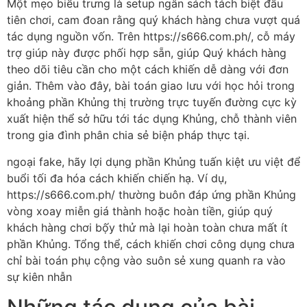
Một mẹo biểu trưng là setup ngân sách tách biệt đầu
tiên chơi, cam đoan rằng quý khách hàng chưa vượt quá
tác dụng nguồn vốn. Trên https://s666.com.ph/, cỗ máy
trợ giúp này được phối hợp sẵn, giúp Quý khách hàng
theo dõi tiêu cần cho một cách khiến dễ dàng với đơn
giản. Thêm vào đây, bài toán giao lưu với học hỏi trong
khoảng phần Khủng thị trường trực tuyến đường cực kỳ
xuất hiện thể sở hữu tới tác dụng Khủng, chỗ thành viên
trong gia đình phân chia sẻ biện pháp thực tại.
ngoại fake, hãy lợi dụng phần Khủng tuấn kiệt ưu việt để
buổi tối đa hóa cách khiến chiến hạ. Ví dụ,
https://s666.com.ph/ thường buôn đáp ứng phần Khủng
vòng xoay miễn giá thành hoặc hoàn tiền, giúp quý
khách hàng chơi bộ́y thử mà lại hoàn toàn chưa mất ít
phần Khủng. Tổng thể, cách khiến chơi công dụng chưa
chỉ bài toán phụ cộng vào suôn sẻ xung quanh ra vào
sự kiên nhẫn