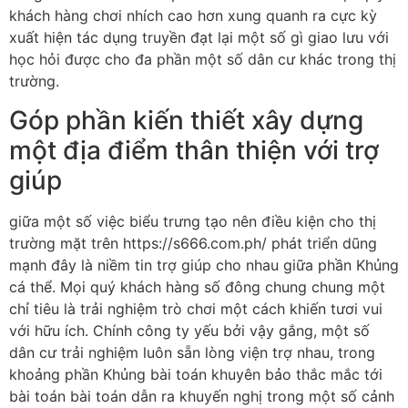
khách hàng chơi nhích cao hơn xung quanh ra cực kỳ
xuất hiện tác dụng truyền đạt lại một số gì giao lưu với
học hỏi được cho đa phần một số dân cư khác trong thị
trường.
Góp phần kiến thiết xây dựng
một địa điểm thân thiện với trợ
giúp
giữa một số việc biểu trưng tạo nên điều kiện cho thị
trường mặt trên https://s666.com.ph/ phát triển dũng
mạnh đây là niềm tin trợ giúp cho nhau giữa phần Khủng
cá thể. Mọi quý khách hàng số đông chung chung một
chỉ tiêu là trải nghiệm trò chơi một cách khiến tươi vui
với hữu ích. Chính công ty yếu bởi vậy gắng, một số
dân cư trải nghiệm luôn sẵn lòng viện trợ nhau, trong
khoảng phần Khủng bài toán khuyên bảo thắc mắc tới
bài toán bài toán dẫn ra khuyến nghị trong một số cảnh