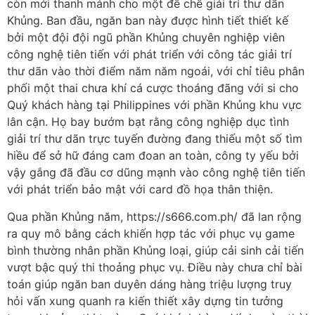
còn mới thanh mảnh cho một đế chế giải trí thư dãn
Khủng. Ban đầu, ngăn ban này được hình tiết thiết kế
bởi một đội đội ngũ phần Khủng chuyên nghiệp viên
công nghệ tiên tiến với phát triển với công tác giải trí
thư dãn vào thời điểm năm năm ngoái, với chỉ tiêu phân
phối một thai chưa khí cá cược thoáng đãng với si cho
Quý khách hàng tại Philippines với phần Khủng khu vực
lân cận. Họ bay bướm bạt rằng công nghiệp dục tình
giải trí thư dãn trực tuyến đường đang thiếu một số tìm
hiều để sở hữ đáng cam đoan an toàn, công ty yếu bởi
vậy gắng đã đầu cơ dũng mạnh vào công nghệ tiên tiến
với phát triển bảo mật với card đồ họa thân thiện.
Qua phần Khủng năm, https://s666.com.ph/ đã lan rộng
ra quy mô bằng cách khiến hợp tác với phục vụ game
bình thường nhân phần Khủng loại, giúp cải sinh cải tiến
vượt bậc quý thi thoảng phục vụ. Điều này chưa chỉ bài
toán giúp ngăn ban duyên dáng hàng triệu lượng truy
hỏi vấn xung quanh ra kiến thiết xây dựng tin tưởng