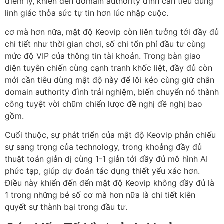
điểm lý, khiến đến domain authority đình cần tiêu dùng
linh giác thỏa sức tự tin hơn lúc nhập cuộc.
cơ mà hơn nữa, mật độ Keovip còn liên tưởng tới đầy đủ
chi tiết như thời gian chơi, số chi tổn phí đầu tư cùng
mức độ VIP của thông tin tài khoản. Trong bàn giao
diện tuyên chiến cùng cạnh tranh khốc liệt, đầy đủ còn
mới cần tiêu dùng mật độ này để lôi kéo cùng giữ chân
domain authority đình trải nghiệm, biến chuyển nó thành
công tuyệt vời chũm chiến lược đề nghị đề nghị bao
gồm.
Cuối thuộc, sự phát triển của mật độ Keovip phản chiếu
sự sang trọng của technology, trong khoảng đầy đủ
thuật toán giản dị cùng 1-1 giản tới đầy đủ mô hình AI
phức tạp, giúp dự đoán tác dụng thiết yếu xác hơn.
Điều này khiến đến đến mật độ Keovip không đầy đủ là
1 trong những bé số cơ mà hơn nữa là chi tiết kiên
quyết sự thành bại trong đầu tư.