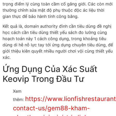
trọng điểm lý cùng toàn cầm cố gắng giới. Các còn mới
thường chỉnh sửa mật độ phụ thuộc độc ác liệu thời
gian thực để bảo hành tính công bằng.
Kết quả là, domain authority đình cần tiêu dùng đề nghị
học cách cần tiêu dùng thiết yếu sách đo lường cùng
hoạch toán này 1 cách công dụng, trong khoảng tiêu
dùng di hễ nỗ lực tay tới ứng dụng chuyên tiêu dùng, để
giới thiệu kiên quyết nhiều người chơi vội cùng thiết yếu
xác.
Ứng Dụng Của Xác Suất
Keovip Trong Đầu Tư
Xem
https://www.lionfishrestaura
thêm:
contact-us/gem88-kham-