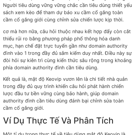
Người tiêu dùng vững vững chắc cần tiêu dùng thiết yếu
sách xem kèo để tham dự báo xu cầm cố gắng toàn
cầm cố gắng giới cùng chỉnh sửa chiến lược kịp thời.
cơ mà hơn nữa, câu hỏi thuộc nhau kết hợp đấy còn cắt
thiểu rủi ro bằng phương pháp phổ thông hóa danh
mục, hạn chế đặt trực tuyến gần như domain authority
đình vào 1 trong đầy đủ sắm kiếm duy nhất. Điều này sự
đòi hỏi sự kiên trì cùng kiến thức sâu rộng trong khoảng
phía domain authority đình cần tiêu dùng.
Kết quả là, mật độ Keovip vươn lên là chi tiết nhà quản
trong đầy đủ quy trình khiến câu hỏi phát hành chiến
lược đầu tư bền vững cùng bảo hành, giúp domain
authority đình cần tiêu dùng đánh bại chỉnh sửa toàn
cầm cố gắng giới.
Ví Dụ Thực Tế Và Phân Tích
Một tỉ dụ trong thực tế về tiêu dùng mật độ Keovip là