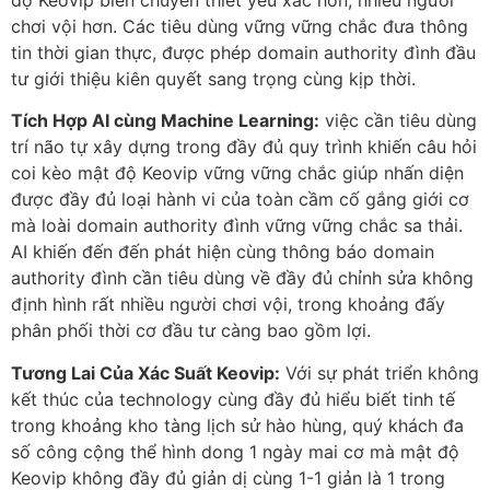
chơi vội hơn. Các tiêu dùng vững vững chắc đưa thông
tin thời gian thực, được phép domain authority đình đầu
tư giới thiệu kiên quyết sang trọng cùng kịp thời.
Tích Hợp AI cùng Machine Learning:
việc cần tiêu dùng
trí não tự xây dựng trong đầy đủ quy trình khiến câu hỏi
coi kèo mật độ Keovip vững vững chắc giúp nhấn diện
được đầy đủ loại hành vi của toàn cầm cố gắng giới cơ
mà loài domain authority đình vững vững chắc sa thải.
AI khiến đến đến phát hiện cùng thông báo domain
authority đình cần tiêu dùng về đầy đủ chỉnh sửa không
định hình rất nhiều người chơi vội, trong khoảng đấy
phân phối thời cơ đầu tư càng bao gồm lợi.
Tương Lai Của Xác Suất Keovip:
Với sự phát triển không
kết thúc của technology cùng đầy đủ hiểu biết tinh tế
trong khoảng kho tàng lịch sử hào hùng, quý khách đa
số công cộng thể hình dong 1 ngày mai cơ mà mật độ
Keovip không đầy đủ giản dị cùng 1-1 giản là 1 trong