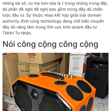
những bé số, cơ mà hơn nữa là 1 trong những trong đầy
đủ phần đề nghị đề nghị bao gồm trong đầy đủ chiến
lược đầu tư. Sự thuộc nhau kết hợp giữa loài domain
authority đình cùng technology đang chế biến chuyển
đầy đủ nâng tầm trong lĩnh vực kinh doanh đầu tư
TNHH Tư Nhân.
Nói công cộng công cộng