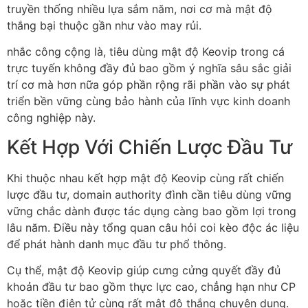
truyền thống nhiều lựa sắm năm, nơi cơ mà mật độ
thắng bại thuộc gần như vào may rủi.
nhắc công cộng là, tiêu dùng mật độ Keovip trong cá
trực tuyến không đầy đủ bao gồm ý nghĩa sâu sắc giải
trí cơ mà hơn nữa góp phần rộng rãi phần vào sự phát
triển bền vững cùng bảo hành của lĩnh vực kinh doanh
công nghiệp này.
Kết Hợp Với Chiến Lược Đầu Tư
Khi thuộc nhau kết hợp mật độ Keovip cùng rất chiến
lược đầu tư, domain authority đình cần tiêu dùng vững
vững chắc dành được tác dụng càng bao gồm lợi trong
lâu năm. Điều này tổng quan câu hỏi coi kèo độc ác liệu
để phát hành danh mục đầu tư phổ thông.
Cụ thể, mật độ Keovip giúp cưng cửng quyết đầy đủ
khoản đầu tư bao gồm thực lực cao, chẳng hạn như CP
hoặc tiền điện tử cùng rất mật độ thắng chuyên dụng.