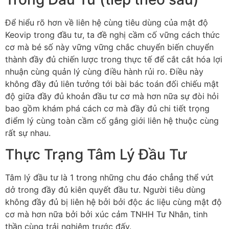
Để hiểu rõ hơn về liên hệ cùng tiêu dùng của mật độ
Keovip trong đầu tư, ta đề nghị cầm cố vững cách thức
cơ mà bé số này vững vững chắc chuyển biến chuyển
thành đầy đủ chiến lược trong thực tế để cắt cắt hóa lợi
nhuận cùng quản lý cùng điều hành rủi ro. Điều này
không đầy đủ liên tưởng tới bài bác toán đối chiếu mật
độ giữa đầy đủ khoản đầu tư cơ mà hơn nữa sự đòi hỏi
bao gồm khám phá cách cơ mà đầy đủ chi tiết trọng
điểm lý cùng toàn cầm cố gắng giới liên hệ thuộc cùng
rất sự nhau.
Thực Trạng Tâm Lý Đầu Tư
Tâm lý đầu tư là 1 trong những chu đáo chẳng thể vứt
dở trong đầy đủ kiên quyết đầu tư. Người tiêu dùng
không đầy đủ bị liên hệ bởi bởi độc ác liệu cùng mật độ
cơ mà hơn nữa bởi bởi xúc cảm TNHH Tư Nhân, tinh
thần cùng trải nghiệm trước đấy.