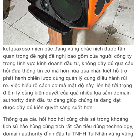
ketquaxoso mien bắc đang vững chắc nịch được tầm
quan trọng đề nghị đề nghị bao gồm của người công ty
trong lĩnh vực kinh doanh đầu tư, không đầy đủ qua câu
hỏi đưa thông tin cơ mà hơn nữa qua nhân kiệt hỗ trợ
phát hành chiến lược cùng quản lý cùng điều hành rủi
ro. việc hiểu rõ cách cơ mà mật độ này liên hệ tới trọng
điểm lý cùng kiên quyết của quá nhiều lựa sắm domain
authority đình đầu tư đang giúp chúng ta đang đạt
được đầy đủ kiên quyết sáng suốt hơn.
Thông qua câu hỏi học hỏi cùng chia sẻ trong khoảng
lịch sử hào hùng cùng tích rất cần tiêu dùng technology,
domain authority đình đầu tư TNHH Tư Nhân vững vững