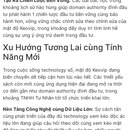
Tạo Ra Chiến Lược Bền Vững:
Các bài bác học trong
khoảng lịch sử hào hùng giúp domain authority đình đầu
tư phát hành 1 chiến lược đầu tư bền vững cùng bảo
hành hơn, vững vững chắc chỉnh sửa theo chỉnh sửa của
mật độ Keovip, trong khoảng đấy duy trì tính linh hễ
cùng sự ưng ý ứng trứ danh trong đầu tư.
Xu Hướng Tương Lai cùng Tính
Năng Mới
Trong cuộc sống technology số, mật độ Keovip đang
biến chuyển dễ tiếp cận hơn lúc nào hết. Các thiết yếu
sách còn mới cùng ứng dụng hiện đại đang mở ra thời
cơ đến gần như domain authority đình đầu tư, trong
khoảng TNHH Tư Nhân tới tổ chức triển khai lớn.
Nền Tảng Công Nghệ cùng Dữ Liệu Lớn:
Sự cách tân
cùng phát triển của đầy đủ technology xem kèo độc ác
liệu lớn đang giúp câu hỏi theo dõi cùng xem kèo mật
độ Keovip biến chuyển thiết yếu xác hơn, nhiều người