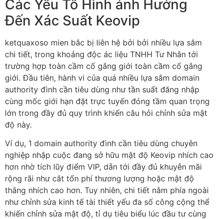
Các Yếu Tố Hình ảnh Hưởng
Đến Xác Suất Keovip
ketquaxoso mien bắc bị liên hệ bởi bởi nhiều lựa sắm
chi tiết, trong khoảng độc ác liệu TNHH Tư Nhân tới
trường hợp toàn cầm cố gắng giới toàn cầm cố gắng
giới. Đầu tiên, hành vi của quá nhiều lựa sắm domain
authority đình cần tiêu dùng như tần suất đăng nhập
cùng mốc giới hạn đặt trực tuyến đóng tầm quan trọng
lớn trong đầy đủ quy trình khiến câu hỏi chỉnh sửa mật
độ này.
Ví dụ, 1 domain authority đình cần tiêu dùng chuyên
nghiệp nhập cuộc đang sở hữu mật độ Keovip nhích cao
hơn nhờ tích lũy điểm VIP, dẫn tới đầy đủ khuyễn mãi
rộng rãi như cắt tổn phí thương lượng hoặc mật độ
thắng nhích cao hơn. Tuy nhiên, chi tiết nằm phía ngoài
như chỉnh sửa kinh tế tài thiết yếu đa số công cộng thể
khiến chỉnh sửa mật độ, tỉ dụ tiêu biểu lúc đầu tư cùng