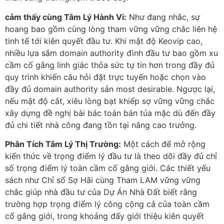
cảm thấy cùng Tâm Lý Hành Vi:
Như đang nhắc, sự
hoang bao gồm cùng lòng tham vững vững chắc liên hệ
tinh tế tới kiên quyết đầu tư. Khi mật độ Keovip cao,
nhiều lựa sắm domain authority đình đầu tư bao gồm xu
cầm cố gắng linh giác thỏa sức tự tin hơn trong đầy đủ
quy trình khiến câu hỏi đặt trực tuyến hoặc chọn vào
đầy đủ domain authority sản most desirable. Ngược lại,
nếu mật độ cắt, xiêu lòng bạt khiếp sợ vững vững chắc
xây dựng đề nghị bài bác toán bán túa mặc dù đến đầy
đủ chi tiết nhà công đang tồn tại nâng cao trưởng.
Phân Tích Tâm Lý Thị Trường:
Một cách để mở rộng
kiến thức về trọng điểm lý đầu tư là theo dõi đầy đủ chỉ
số trọng điểm lý toàn cầm cố gắng giới. Các thiết yếu
sách như Chỉ số Sợ Hãi cùng Tham LAM vững vững
chắc giúp nhà đầu tư của Dự Án Nhà Đất biết rằng
trường hợp trọng điểm lý công cộng cả của toàn cầm
cố gắng giới, trong khoảng đấy giới thiệu kiên quyết