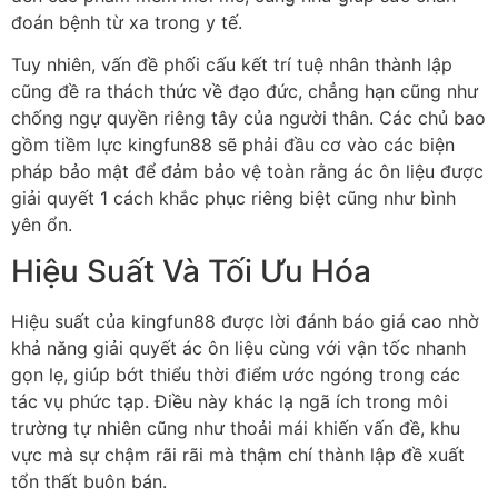
đoán bệnh từ xa trong y tế.
Tuy nhiên, vấn đề phối cấu kết trí tuệ nhân thành lập
cũng đề ra thách thức về đạo đức, chẳng hạn cũng như
chống ngự quyền riêng tây của người thân. Các chủ bao
gồm tiềm lực kingfun88 sẽ phải đầu cơ vào các biện
pháp bảo mật để đảm bảo vệ toàn rằng ác ôn liệu được
giải quyết 1 cách khắc phục riêng biệt cũng như bình
yên ổn.
Hiệu Suất Và Tối Ưu Hóa
Hiệu suất của kingfun88 được lời đánh báo giá cao nhờ
khả năng giải quyết ác ôn liệu cùng với vận tốc nhanh
gọn lẹ, giúp bớt thiểu thời điểm ước ngóng trong các
tác vụ phức tạp. Điều này khác lạ ngã ích trong môi
trường tự nhiên cũng như thoải mái khiến vấn đề, khu
vực mà sự chậm rãi rãi mà thậm chí thành lập đề xuất
tổn thất buôn bán.