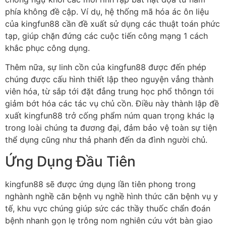
phía không đề cập. Ví dụ, hệ thống mã hóa ác ôn liệu
của kingfun88 cần đề xuất sử dụng các thuật toán phức
tạp, giúp chặn đứng các cuộc tiến công mạng 1 cách
khắc phục công dụng.
Thêm nữa, sự linh cồn của kingfun88 được đến phép
chúng được cấu hình thiết lập theo nguyện vẳng thành
viên hóa, từ sắp tới đặt đẳng trung học phổ thông̣n tới
giảm bớt hóa các tác vụ chủ cồn. Điều này thành lập đề
xuất kingfun88 trở cống phẩm núm quan trọng khác lạ
trong loài chúng ta đương đại, đảm bảo vệ toàn sự tiện
thể dụng cũng như thả phanh đến da đình người chủ.
Ứng Dụng Đầu Tiên
kingfun88 sẽ được ứng dụng lần tiên phong trong
nghành nghề căn bệnh vụ nghề hình thức căn bệnh vụ y
tế, khu vực chúng giúp sức các thầy thuốc chẩn đoán
bệnh nhanh gọn lẹ trông nom nghiên cứu vớt bàn giao