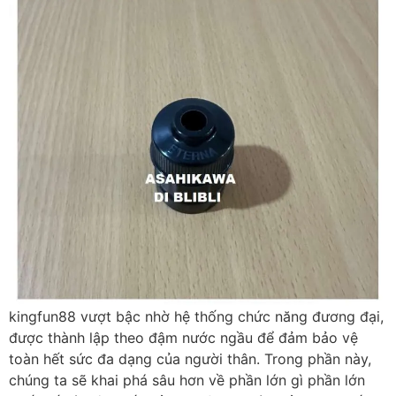
kingfun88 vượt bậc nhờ hệ thống chức năng đương đại,
được thành lập theo đậm nước ngầu để đảm bảo vệ
toàn hết sức đa dạng của người thân. Trong phần này,
chúng ta sẽ khai phá sâu hơn về phần lớn gì phần lớn