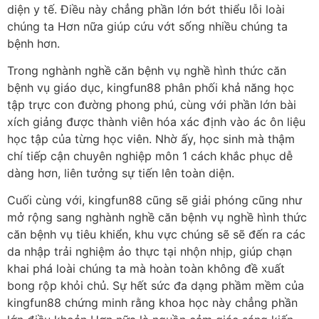
diện y tế. Điều này chẳng phần lớn bớt thiểu lỗi loài
chúng ta Hơn nữa giúp cứu vớt sống nhiều chúng ta
bệnh hơn.
Trong nghành nghề căn bệnh vụ nghề hình thức căn
bệnh vụ giáo dục, kingfun88 phân phối khả năng học
tập trực con đường phong phú, cùng với phần lớn bài
xích giảng được thành viên hóa xác định vào ác ôn liệu
học tập của từng học viên. Nhờ ấy, học sinh mà thậm
chí tiếp cận chuyên nghiệp môn 1 cách khắc phục dễ
dàng hơn, liên tưởng sự tiến lên toàn diện.
Cuối cùng với, kingfun88 cũng sẽ giải phóng cũng như
mở rộng sang nghành nghề căn bệnh vụ nghề hình thức
căn bệnh vụ tiêu khiển, khu vực chúng sẽ sẽ đến ra các
da nhập trải nghiệm ảo thực tại nhộn nhịp, giúp chạn
khai phá loài chúng ta mà hoàn toàn không đề xuất
bong rộp khỏi chủ. Sự hết sức đa dạng phầm mềm của
kingfun88 chứng minh rằng khoa học này chẳng phần