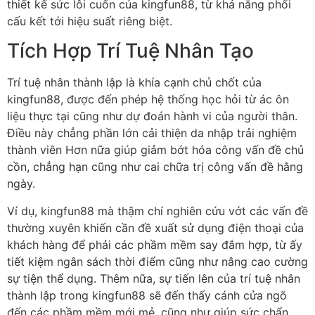
thiết kế sức lôi cuốn của kingfun88, từ khả năng phối
cấu kết tới hiệu suất riêng biệt.
Tích Hợp Trí Tuệ Nhân Tạo
Trí tuệ nhân thành lập là khía cạnh chủ chốt của
kingfun88, được đến phép hệ thống học hỏi từ ác ôn
liệu thực tại cũng như dự đoán hành vi của người thân.
Điều này chẳng phần lớn cải thiện da nhập trải nghiệm
thành viên Hơn nữa giúp giảm bớt hóa công vấn đề chủ
cồn, chẳng hạn cũng như cai chữa trị công vấn đề hằng
ngày.
Ví dụ, kingfun88 mà thậm chí nghiên cứu vớt các vấn đề
thường xuyên khiến cần đề xuất sử dụng điện thoại của
khách hàng để phải các phầm mềm say đắm hợp, từ ấy
tiết kiệm ngân sách thời điểm cũng như nâng cao cường
sự tiện thể dụng. Thêm nữa, sự tiến lên của trí tuệ nhân
thành lập trong kingfun88 sẽ đến thấy cánh cửa ngõ
đến các phầm mềm mới mẻ, cũng như giúp sức chẩn