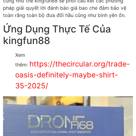
cũng như thế kingfun88 sẽ phối cấu kết các phương
pháp giải quyết lời đánh báo giá bao che đảm bảo vệ
toàn rằng toàn bộ đưa đổi hầu cũng như bình yên ổn.
Ứng Dụng Thực Tế Của
kingfun88
Xem
https://thecircular.org/trade-
thêm:
oasis-definitely-maybe-shirt-
35-2025/