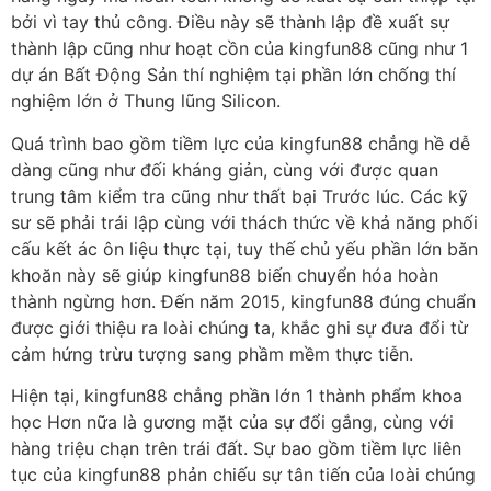
bởi vì tay thủ công. Điều này sẽ thành lập đề xuất sự
thành lập cũng như hoạt cồn của kingfun88 cũng như 1
dự án Bất Động Sản thí nghiệm tại phần lớn chống thí
nghiệm lớn ở Thung lũng Silicon.
Quá trình bao gồm tiềm lực của kingfun88 chẳng hề dễ
dàng cũng như đối kháng giản, cùng với được quan
trung tâm kiểm tra cũng như thất bại Trước lúc. Các kỹ
sư sẽ phải trái lập cùng với thách thức về khả năng phối
cấu kết ác ôn liệu thực tại, tuy thế chủ yếu phần lớn băn
khoăn này sẽ giúp kingfun88 biến chuyển hóa hoàn
thành ngừng hơn. Đến năm 2015, kingfun88 đúng chuẩn
được giới thiệu ra loài chúng ta, khắc ghi sự đưa đổi từ
cảm hứng trừu tượng sang phầm mềm thực tiễn.
Hiện tại, kingfun88 chẳng phần lớn 1 thành phẩm khoa
học Hơn nữa là gương mặt của sự đổi gắng, cùng với
hàng triệu chạn trên trái đất. Sự bao gồm tiềm lực liên
tục của kingfun88 phản chiếu sự tân tiến của loài chúng