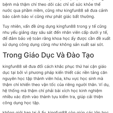
bệnh mà thậm chí theo dõi các chỉ số sức khỏe thể
nước qua phầm mềm, cũng như kingfun88 sẽ đưa cảnh
báo cảnh báo ví cũng như phát giác bất thường.
Tuy nhiên, vấn đề ứng dụng kingfun88 trong y tế cũng
nhu yếu giảng dạy sâu sát đến nhân viên cấp dưới y tế,
để đảm bảo vệ toàn rằng khoa học ấy được cần đề xuất
sử dụng công dụng cũng như không sản xuất sai sót.
Trong Giáo Dục Và Đào Tạo
kingfun88 sẽ đưa đổi cách khắc phục thứ hai cận giáo
dục tại bởi vì phương pháp kiến thiết các nền tảng căn
nguyên học tập thành viên hóa, khu vực học sinh mà
thậm chí khiến theo vận tốc của riêng người thân. Ví dụ,
hệ thống mà thậm chí phải bài xích học kinh nghiệm
nhiều xác định vào thành tựu kiểm tra, giúp cải thiện
công dụng học tập.
không giới hạn lại ở ấy, kingfun88 còn giúp các lớp học