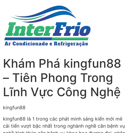
Khám Phá kingfun88
– Tiên Phong Trong
Lĩnh Vực Công Nghệ
kingfun88
kingfun88 là 1 trong các phát minh sáng kiến mới mẻ
cải tiến vượt bậc nhất trong nghành nghề căn bệnh vụ