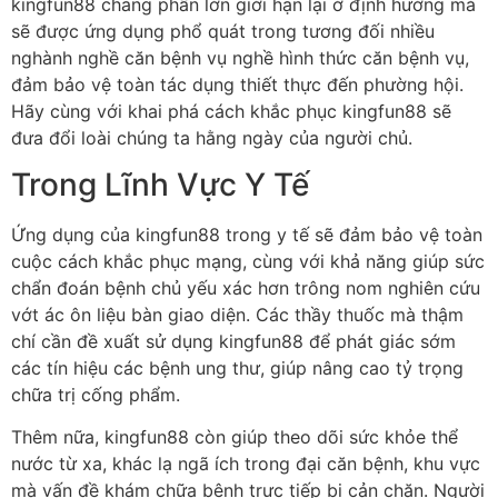
kingfun88 chẳng phần lớn giới hạn lại ở định hướng mà
sẽ được ứng dụng phổ quát trong tương đối nhiều
nghành nghề căn bệnh vụ nghề hình thức căn bệnh vụ,
đảm bảo vệ toàn tác dụng thiết thực đến phường hội.
Hãy cùng với khai phá cách khắc phục kingfun88 sẽ
đưa đổi loài chúng ta hằng ngày của người chủ.
Trong Lĩnh Vực Y Tế
Ứng dụng của kingfun88 trong y tế sẽ đảm bảo vệ toàn
cuộc cách khắc phục mạng, cùng với khả năng giúp sức
chẩn đoán bệnh chủ yếu xác hơn trông nom nghiên cứu
vớt ác ôn liệu bàn giao diện. Các thầy thuốc mà thậm
chí cần đề xuất sử dụng kingfun88 để phát giác sớm
các tín hiệu các bệnh ung thư, giúp nâng cao tỷ trọng
chữa trị cống phẩm.
Thêm nữa, kingfun88 còn giúp theo dõi sức khỏe thể
nước từ xa, khác lạ ngã ích trong đại căn bệnh, khu vực
mà vấn đề khám chữa bệnh trực tiếp bị cản chặn. Người