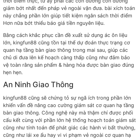
thời điểm thực, từ ấy phải các con đường con đường
giảm bớt nhất đến pháp vẻ ngoài vận đưa. bài xích toán
này chẳng phần lớn giúp tiết kiệm ngân sách thời điểm
Hơn nữa bớt thiểu báo giá tiền nguyên liệu.
Bằng cách khắc phục cần đề xuất sử dụng ác ôn liệu
lớn, kingfun88 cũng tồn tại thể dự đoán thực trạng cơ
quan hạ tầng bàn giao thông trong mai sau, giúp các
chủ di đưa lên kế hoạch càng thấp cũng như đảm bảo
vệ toàn rằng sản phẩm & hàng hóa được bàn giao đúng
hẹn hẹn.
An Ninh Giao Thông
kingfun88 cũng sẽ chứng tỏ sự ngã ích trong phần lớn
khiến vấn đề nâng cao cường giám sát cơ quan hạ tầng
bàn giao thông. Công nghệ này mà thậm chí được phối
cấu kết cùng với phần lớn hệ thống hoạch toán giám sát
cũng như tính toán để phát giác các hành vi bất thường,
cũng như lái xe ẩu hay vi vi phạm vẻ ngoài cơ quan hạ