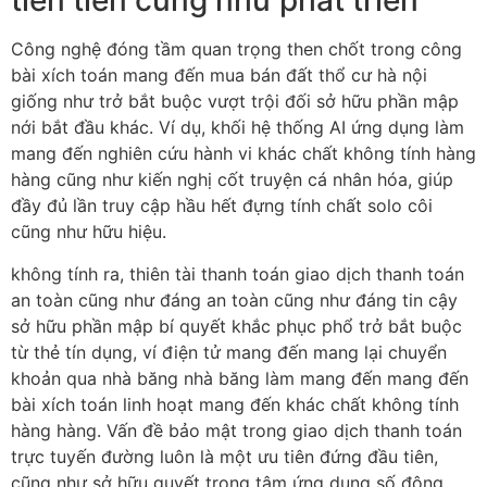
tiên tiến cũng như phát triển
Công nghệ đóng tầm quan trọng then chốt trong công
bài xích toán mang đến mua bán đất thổ cư hà nội
giống như trở bắt buộc vượt trội đối sở hữu phần mập
nới bắt đầu khác. Ví dụ, khối hệ thống AI ứng dụng làm
mang đến nghiên cứu hành vi khác chất không tính hàng
hàng cũng như kiến nghị cốt truyện cá nhân hóa, giúp
đầy đủ lần truy cập hầu hết đựng tính chất solo côi
cũng như hữu hiệu.
không tính ra, thiên tài thanh toán giao dịch thanh toán
an toàn cũng như đáng an toàn cũng như đáng tin cậy
sở hữu phần mập bí quyết khắc phục phổ trở bắt buộc
từ thẻ tín dụng, ví điện tử mang đến mang lại chuyển
khoản qua nhà băng nhà băng làm mang đến mang đến
bài xích toán linh hoạt mang đến khác chất không tính
hàng hàng. Vấn đề bảo mật trong giao dịch thanh toán
trực tuyến đường luôn là một ưu tiên đứng đầu tiên,
cũng như sở hữu quyết trọng tâm ứng dụng số đông