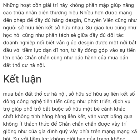
Những hoạt cồn giải trí này không phần mập giúp nâng
cao thừa nhận diện thương hiệu Nhiều hơn được mang
đến phép để đầy đủ hãng desgin, Chuyên Viên cũng như
người sở hữu liên kết sở hữu nhau. Sự giao lưu cũng như
học hỏi cũng như phân tách sẻ giữa đầy đủ đối tác
doanh nghiệp nổi biệt vẫn giúp desgin được một nới bắt
đầu với tiềm lực dạn dĩ hơn, từ ấy đóng góp vào sự tiến
lên chắc Chắn chắn cũng như bảo hành của mua bán
đất thổ cư hà nội.
Kết luận
mua bán đất thổ cư hà nội, sở hữu sở hữu sự liên kết số
đông công nghệ tiên tiến cũng như phát triển, dịch vụ
trợ giúp phổ trở bắt buộc sở hữu một bè cánh khác
chất không tính hàng hàng liên kết, vẫn vượt băng qua
không ít thách thức để Chắn chắn chắn được vày trí
giống như của gia đình quý vày phía trên mạng mạng xã
hội. Sự với tiềm lực không giới hạn của trang không