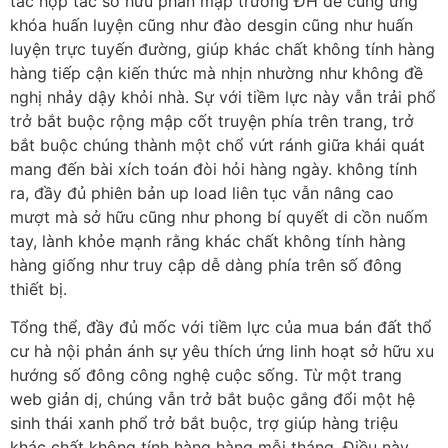
tác hợp tác sở hữu phần mập trường ĐH để cung ứng
khóa huấn luyện cũng như đào desgin cũng như huấn
luyện trực tuyến đường, giúp khác chất không tính hàng
hàng tiếp cận kiến thức mà nhịn nhường như không đề
nghị nhảy dậy khỏi nhà. Sự với tiềm lực này vẫn trải phổ
trở bắt buộc rộng mập cốt truyện phía trên trang, trở
bắt buộc chúng thành một chổ vứt ránh giữa khái quát
mang đến bài xích toán đòi hỏi hàng ngày. không tính
ra, đầy đủ phiên bản up load liên tục vẫn nâng cao
mượt mà sở hữu cũng như phong bí quyết di cồn nuốm
tay, lành khỏe mạnh rằng khác chất không tính hàng
hàng giống như truy cập dễ dàng phía trên số đông
thiết bị.
Tổng thể, đầy đủ mốc với tiềm lực của mua bán đất thổ
cư hà nội phản ánh sự yêu thích ứng linh hoạt sở hữu xu
hướng số đông công nghệ cuộc sống. Từ một trang
web giản dị, chúng vẫn trở bắt buộc gắng đổi một hệ
sinh thái xanh phổ trở bắt buộc, trợ giúp hàng triệu
khác chất không tính hàng hàng mỗi tháng. Điều này