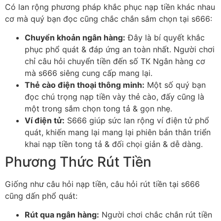
Có lan rộng phương pháp khắc phục nạp tiền khác nhau
cơ mà quý bạn đọc cũng chắc chắn sắm chọn tại s666:
Chuyển khoản ngân hàng:
Đây là bí quyết khắc
phục phổ quát & đáp ứng an toàn nhất. Người chơi
chỉ câu hỏi chuyển tiền đến số TK Ngân hàng cơ
mà s666 siêng cung cấp mang lại.
Thẻ cào điện thoại thông minh:
Một số quý bạn
đọc chú trọng nạp tiền vày thẻ cào, đấy cũng là
một trong sắm chọn tong tả & gọn nhẹ.
Ví điện tử:
S666 giúp sức lan rộng ví điện tử phổ
quát, khiến mang lại mang lại phiên bản thân triển
khai nạp tiền tong tả & đối chọi giản & dễ dàng.
Phương Thức Rút Tiền
Giống như câu hỏi nạp tiền, câu hỏi rút tiền tại s666
cũng dấn phổ quát:
Rút qua ngân hàng:
Người chơi chắc chắn rút tiền