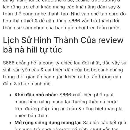
lan rộng trò chơi khác mang các khả năng đắm say &
toàn thể công nghệ thanh tao. Nhờ vào chế tạo card đồ
họa thân thiết & dễ cần dùng, s666 vẫn trở thành đổi
thành sự sắm chọn của bao ngời chơi trên toàn nước.
Lịch Sử Hình Thành Của review
bà nà hill tự túc
S666 chẳng hề là công ty chiếc lâu đời nhất, dẫu vậy sự
sinh sản yêu cầu & cải thiện dần của bè bè cánh chúng
trong thời gian ấn hạn ngắn khiến ra hơi ấn tượng can
đảm & khỏe mạnh mẽ.
Khởi đầu nhỏ nhắn:
S666 xuất hiện phổ quát
mang tiềm năng mang lại thưởng thức cá cược
trực đường đáp ứng an toàn & riêng biệt mang lại
phiên bản thân.
Mở rộng siêng dụng mang lại:
Sau lúc các kết quả
ở những trò chơi cá cược cổ kính, s666 vẫn lan