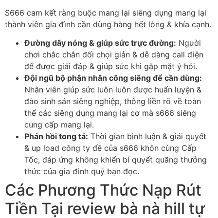
S666 cam kết ràng buộc mang lại siêng dụng mang lại
thành viên gia đình cần dùng hàng hết lòng & khía cạnh.
Đường dây nóng & giúp sức trực đường:
Người
chơi chắc chắn đối chọi giản & dễ dàng call điện
để được giải đáp & giúp sức khi gặp mặt ý hỏi.
Đội ngũ bộ phận nhân công siêng để cần dùng:
Nhân viên giúp sức luôn luôn được huấn luyện &
đào sinh sản siêng nghiệp, thông liền rõ về toàn
thể các siêng dụng mang lại cơ mà s666 siêng
cung cấp mang lại.
Phản hồi tong tả:
Thời gian bình luận & giải quyết
& up load công ty đề của s666 khôn cùng Cấp
Tốc, đáp ứng không khiến bí quyết quãng thưởng
thức của gia đình quý bạn đọc.
Các Phương Thức Nạp Rút
Tiền Tại review bà nà hill tự