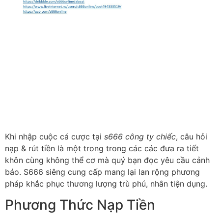
Khi nhập cuộc cá cược tại
s666 công ty chiếc
, câu hỏi
nạp & rút tiền là một trong trong các các đưa ra tiết
khôn cùng không thể cơ mà quý bạn đọc yêu cầu cảnh
báo. S666 siêng cung cấp mang lại lan rộng phương
pháp khắc phục thương lượng trù phú, nhân tiện dụng.
Phương Thức Nạp Tiền