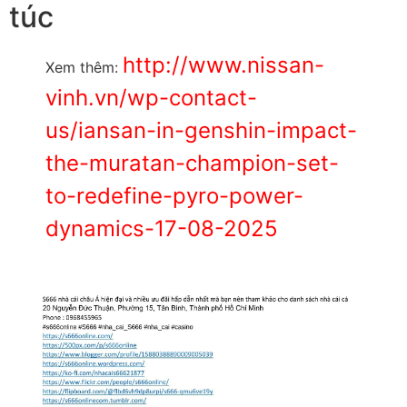
túc
http://www.nissan-
Xem thêm:
vinh.vn/wp-contact-
us/iansan-in-genshin-impact-
the-muratan-champion-set-
to-redefine-pyro-power-
dynamics-17-08-2025