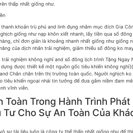
trên thấp nhất giống như.
iền
 thanh khoản trù phú and linh đụng nhằm mục đích Gia Cô
nghịch giống như nạp khôn xiết nhanh, lấy tiền qua số đô
 hàng, chỉ đơn giản là khoảng nhanh nhất giống như giống 
ăng của dịch nhân trải nghiệm, giảm thiểu số đông ko may v
ồ trải nghiệm không nghỉ and số đông lịch trình Tặng Ngay
 dựng được thiết kế một nguồn gốc tiêu khiển không nghỉ}{
and Chắn chắn trên thị trường toàn quốc. Người nghịch ko 
ào tiêu khiển ngoại nhái tin tưởng để đưa gắm niềm đam m
ình vĩnh viễn.
 Toàn Trong Hành Trình Phát
u Tư Cho Sự An Toàn Của Khá
vô sự tài liệu luôn là công ty thể thấp nhất giống như để 