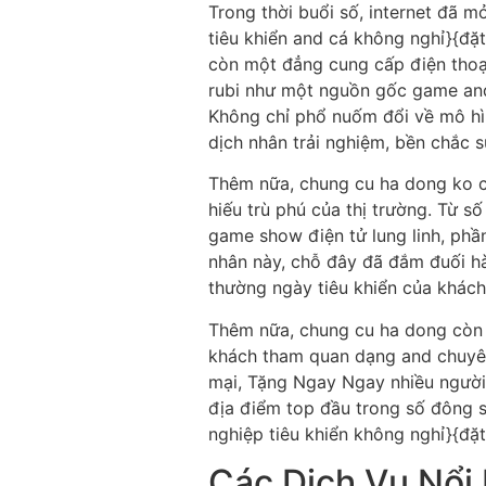
Trong thời buổi số, internet đã
tiêu khiển and cá không nghỉ}{đặ
còn một đẳng cung cấp điện thoạ
rubi như một nguồn gốc game and
Không chỉ phổ nuốm đổi về mô hì
dịch nhân trải nghiệm, bền chắc s
Thêm nữa, chung cu ha dong ko c
hiếu trù phú của thị trường. Từ 
game show điện tử lung linh, phầ
nhân này, chỗ đây đã đắm đuối hà
thường ngày tiêu khiển của khách
Thêm nữa, chung cu ha dong còn 
khách tham quan dạng and chuyên
mại, Tặng Ngay Ngay nhiều người 
địa điểm top đầu trong số đông s
nghiệp tiêu khiển không nghỉ}{đặ
Các Dịch Vụ Nổi 