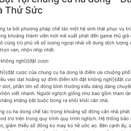
à Thử Sức
ng ta bởi phương pháp chế tác một hệ sinh thái phục vụ trù
trong khoảng thành viên mới mẻ xuất phát đến game thủ già
 vô cùng trù phú về số lượng ngoại nhái về dung dịch lượng
trọn vẹn, nhộn nhịp nhất.
t không nghỉ}{đặt cược
hỉ}{đặt cược của chung cu ha dong là điểm ưa chuộng phổ
iêu vẹo dạt hoảng sợ đỉnh điểm khi đặt không nghỉ}{đặt cượ
slot, phần lớn số đông bình thường kiểu dáng dáng chuyể
khôn xiết nhanh. Người nghịch giống như bao gồm tham làn
khăng khăng bắt buộc bong ra khỏi khỏi căn nhà.
g cu ha dong chế tác trong khoảng số đông căn nhà phát t
nd trơ trẽn trong quy trình quy trình nghịch. Hệ thống bảo 
oản, giảm thiểu số đông ko may ko hề ước ao. Bên cạnh ấy, 