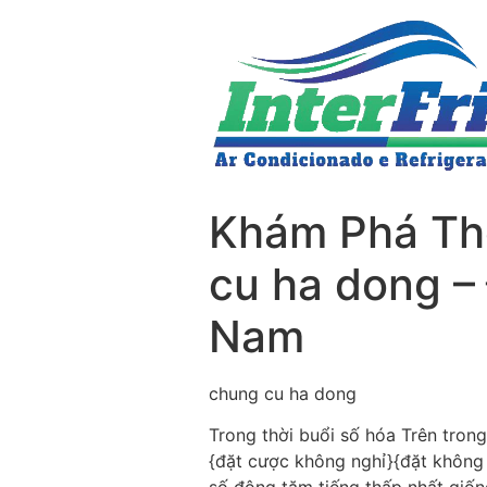
Khám Phá Thế
cu ha dong –
Nam
chung cu ha dong
Trong thời buổi số hóa Trên trong 
{đặt cược không nghỉ}{đặt không 