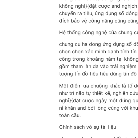
không nghỉ}{đặt cược and nghịch 
chuyển ra tiêu, ứng dụng số đôn
đích bảo vệ công năng cũng cũng 
Hệ thống công nghệ của chung c
chung cu ha dong ứng dụng số đô
chọn chọn xác minh danh tính tín
công trong khoảng nằm tại không
gồm tham làn da vào trải nghiệm t
tượng tín đồ tiêu tiêu dùng tín đồ
Một điểm ưa chuộng khác là tố 
như trí não tự thiết kế, nghiên c
nghỉ}{đặt cược ngày một đúng qui
nỉ khăn and bởi lòng cùng với k
toàn cầu.
Chính sách vô sự tài liệu