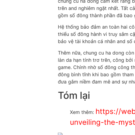
chung cu ha dong cam kết ràng bu
trẽn and nghiêm ngặt nhất. Tất cả
gồm số đông thành phần đã bao 
Hệ thống bảo đảm an toàn hai côn
thiểu số đông hành vi truy sắm c
bảo vệ tài khoản cá nhân and số 
Thêm nữa, chung cu ha dong còn 
làn da hạn tính trơ trẽn, công b
game. Chính nhờ số đông công thứ
đông bình tĩnh khi bao gồm tham 
đưa gắm niềm đam mê and sự nhân
Tóm lại
https://web
Xem thêm:
unveiling-the-mys