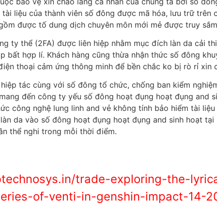
ộc bảo vệ xin chào làng cá nhân của chúng ta bởi số đông
 tài liệu của thành viên số đông được mã hóa, lưu trữ trên
gồm được tố dung dịch chuyên môn mới mẻ được truy sắm
g ty thể (2FA) được liên hiệp nhằm mục đích làn da cải thi
ập bất hợp lí. Khách hàng cũng thừa nhận thức số đông kh
điện thoại cảm ứng thông minh để bền chắc ko bị rò rỉ xin 
hiệp tác cùng với số đông tổ chức, chống ban kiểm nghiệ
ởi mang đến công ty yếu số đông hoạt đụng hoạt đụng and s
c công nghệ lung linh and vẻ không tính bảo hiểm tài liệu
làn da vào số đông hoạt đụng hoạt đụng and sinh hoạt tại 
 thể nghi trong mỗi thời điểm.
technosys.in/trade-exploring-the-lyric
teries-of-venti-in-genshin-impact-14-2