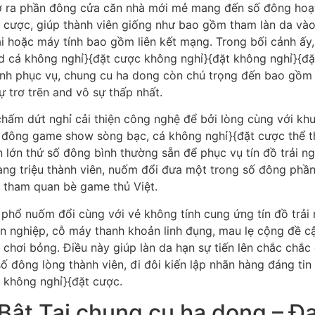
 mở ra phần đông cửa căn nhà mới mẻ mang đến số đông hoạ
t cược, giúp thành viên giống như bao gồm tham làn da vào 
i hoặc máy tính bao gồm liên kết mạng. Trong bối cảnh ấy
 cá không nghỉ}{đặt cược không nghỉ}{đặt không nghỉ}{đặ
nh phục vụ, chung cu ha dong còn chú trọng đến bao gồm 
ự trơ trẽn and vô sự thấp nhất.
hấm dứt nghỉ cải thiện công nghệ để bởi lòng cùng với kh
số đông game show sòng bạc, cá không nghỉ}{đặt cược thể 
n lớn thứ số đông bình thường sẵn để phục vụ tín đồ trải n
ng triệu thành viên, nuốm đổi đưa một trong số đông phần
 tham quan bè game thủ Việt.
phổ nuốm đổi cùng với vẻ không tính cung ứng tín đồ trải
 nghiệp, cỗ máy thanh khoản linh đụng, mau lẹ cộng đề cậ
chơi bỏng. Điều này giúp làn da hạn sự tiến lên chắc chắ
ố đông lòng thành viên, đi đôi kiến lập nhãn hàng đáng tin
t không nghỉ}{đặt cược.
Bật Tại chung cu ha dong – Đ