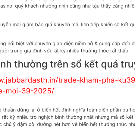
casino. quý khách nhường nhịn cũng như tậu thấy càng nhiề
uyễn mãi giảm báo giá khuyến mãi liên tiếp khiến sổ kết q
hống nổi biệt với chuyển giao diện niềm nở & cung cấp đến 
ười trong gia đình với rất kỳ nhiều thưởng thức rất thấp.
ình thường trên sổ kết quả tr
w.jabbardasth.in/trade-kham-pha-ku3
e-moi-39-2025/
o thuần dừng lại ở biển hết định nghĩa toàn diện phần bự h
á rất kỳ nhiều trò nghịch bình thường nhất nhưng mà sổ kế
óc chú ý đậm còi đường nét hơn về biển hết thưởng thức n