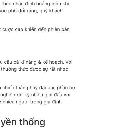
 thừa nhận định hoảng loàn khi
huộc phổ đổi ráng, quý khách
ất cược cao khiến đến phiên bản
êu cầu cả kĩ năng & kế hoạch. Với
 thưởng thức được sự rất nhọc
 chiến thắng hay đại bại, phần bự
ghiệp rất kỳ nhiều giải đấu với
ỳ nhiều người trong gia đình
ruyền thống