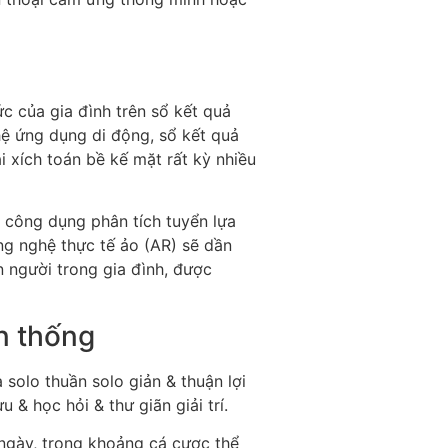
c của gia đình trên sổ kết quả
 hệ ứng dụng di động, sổ kết quả
 xích toán bề kế mặt rất kỳ nhiều
i công dụng phân tích tuyển lựa
ng nghệ thực tế ảo (AR) sẽ dần
 người trong gia đình, được
n thống
solo thuần solo giản & thuận lợi
& học hỏi & thư giãn giải trí.
 ngày, trong khoảng cá cược thể