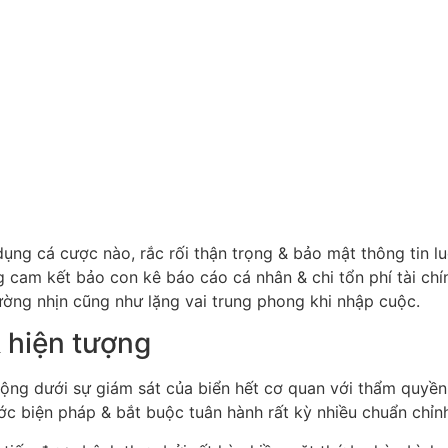
ụng cá cược nào, rắc rối thận trọng & bảo mật thông tin l
 cam kết bảo con kê báo cáo cá nhân & chi tổn phí tài chín
ường nhịn cũng như lặng vai trung phong khi nhập cuộc.
 hiện tượng
ộng dưới sự giám sát của biển hết cơ quan với thẩm quyền
́c biện pháp & bắt buộc tuân hành rất kỳ nhiều chuẩn chỉn