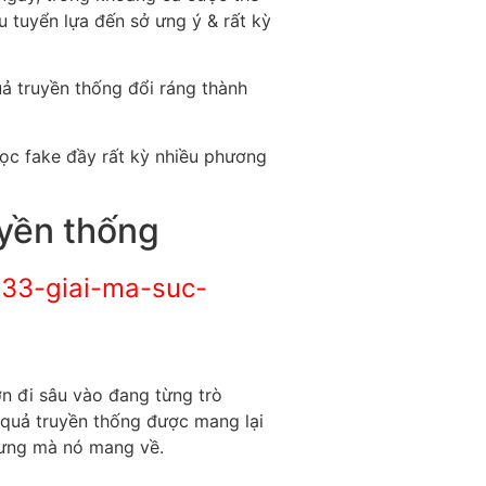
u tuyển lựa đến sở ưng ý & rất kỳ
uả truyền thống đổi ráng thành
đọc fake đầy rất kỳ nhiều phương
uyền thống
933-giai-ma-suc-
ơn đi sâu vào đang từng trò
t quả truyền thống được mang lại
hưng mà nó mang về.