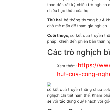
thao đến rất kỳ nhiều trò nghịch 
nhiều học thức của họ.
Thứ hai
, hệ thống thưởng bự & kh
chỗ mê mẩn để tham gia nghịch.
Cuối thuộc
, sổ kết quả truyền t
pháp, khiến đến phiên bản thân ng
Các trò nghịch b
https://ww
Xem thêm:
hut-cua-cong-ngh
sổ kết quả truyền thống chưa sol
nghịch chi tiết nắm thể. Khám ph
sẽ với tác dụng quý khách với g