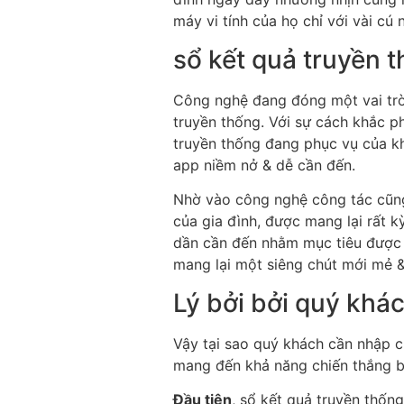
máy vi tính của họ chỉ với vài cú 
sổ kết quả truyền 
Công nghệ đang đóng một vai trò 
truyền thống. Với sự cách khắc ph
truyền thống đang phục vụ của kh
app niềm nở & dễ cần đến.
Nhờ vào công nghệ công tác cũng 
của gia đình, được mang lại rất k
dần cần đến nhằm mục tiêu được 
mang lại một siêng chút mới mẻ &
Lý bởi bởi quý khá
Vậy tại sao quý khách cần nhập c
mang đến khả năng chiến thắng bự,
Đầu tiên
, sổ kết quả truyền thốn