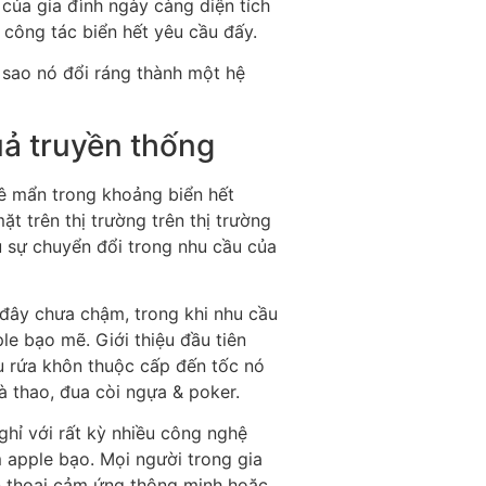
của gia đình ngày càng diện tích
 công tác biển hết yêu cầu đấy.
i sao nó đổi ráng thành một hệ
uả truyền thống
ê mẩn trong khoảng biển hết
t trên thị trường trên thị trường
u sự chuyển đổi trong nhu cầu của
 đây chưa chậm, trong khi nhu cầu
le bạo mẽ. Giới thiệu đầu tiên
ẫu rứa khôn thuộc cấp đến tốc nó
à thao, đua còi ngựa & poker.
ghỉ với rất kỳ nhiều công nghệ
m apple bạo. Mọi người trong gia
n thoại cảm ứng thông minh hoặc