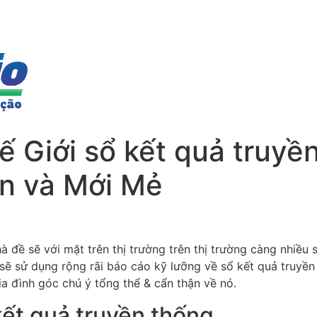
 Giới sổ kết quả truyền
n và Mới Mẻ
à đề sẽ với mặt trên thị trường trên thị trường càng nhiều
sẽ sử dụng rộng rãi báo cáo kỹ lưỡng về sổ kết quả truyền 
ia đình góc chú ý tổng thể & cẩn thận về nó.
 kết quả truyền thống