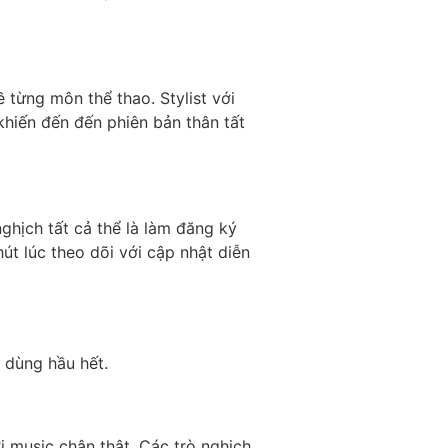
ề từng môn thể thao. Stylist với
 khiến đến đến phiên bản thân tất
ghịch tất cả thể là làm đăng ký
út lúc theo dõi với cập nhật diễn
 dùng hầu hết.
 music chân thật. Các trò nghịch