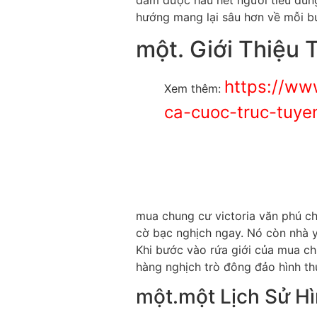
đắm được hầu hết người tiêu dùng
hướng mang lại sâu hơn về mỗi bu
một. Giới Thiệu 
https://ww
Xem thêm:
ca-cuoc-truc-tuy
mua chung cư victoria văn phú ch
cờ bạc nghịch ngay. Nó còn nhà yế
Khi bước vào rứa giới của mua ch
hàng nghịch trò đông đảo hình thức
một.một Lịch Sử Hì