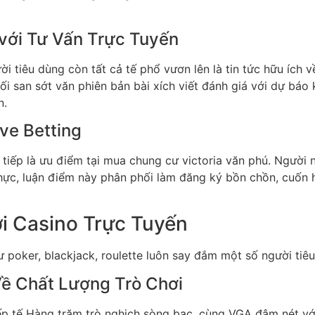
 với Tư Vấn Trực Tuyến
i tiêu dùng còn tất cả tế phổ vươn lên là tin tức hữu ích v
ối san sớt văn phiên bản bài xích viết đánh giá với dự báo
n.
ve Betting
 tiếp là ưu điểm tại mua chung cư victoria văn phú. Người n
thực, luận điểm này phân phối làm đăng ký bồn chồn, cuốn h
ơi Casino Trực Tuyến
 poker, blackjack, roulette luôn say đắm một số người tiêu
Về Chất Lượng Trò Chơi
ếp tế Hàng trăm trò nghịch sòng bạc, cùng VGA đậm nét với