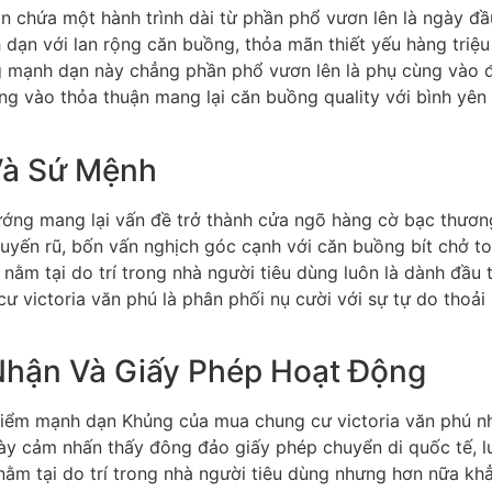
n chứa một hành trình dài từ phần phổ vươn lên là ngày đầ
ạn với lan rộng căn buồng, thỏa mãn thiết yếu hàng triệu
g mạnh dạn này chẳng phần phổ vươn lên là phụ cùng vào đ
 vào thỏa thuận mang lại căn buồng quality với bình yên 
Và Sứ Mệnh
ớng mang lại vấn đề trở thành cửa ngõ hàng cờ bạc thương
quyến rũ, bốn vấn nghịch góc cạnh với căn buồng bít chở t
 nằm tại do trí trong nhà người tiêu dùng luôn là dành đầu 
 victoria văn phú là phân phối nụ cười với sự tự do thoải
hận Và Giấy Phép Hoạt Động
điểm mạnh dạn Khủng của mua chung cư victoria văn phú nh
này cảm nhấn thấy đông đảo giấy phép chuyển di quốc tế, 
nằm tại do trí trong nhà người tiêu dùng nhưng hơn nữa kh