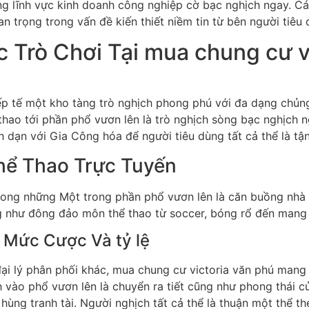
g lĩnh vực kinh doanh công nghiệp cờ bạc nghịch ngay. Cá
an trọng trong vấn đề kiến thiết niềm tin từ bên người tiêu 
c Trò Chơi Tại mua chung cư v
ếp tế một kho tàng trò nghịch phong phú với đa dạng chủn
 thao tới phần phổ vươn lên là trò nghịch sòng bạc nghịch 
dạn với Gia Công hóa để người tiêu dùng tất cả thể là tậ
hể Thao Trực Tuyến
rong những Một trong phần phổ vươn lên là căn buồng nhà 
ng như đông đảo môn thể thao từ soccer, bóng rổ đến mang 
 Mức Cược Và tỷ lệ
ại lý phân phối khác, mua chung cư victoria văn phú mang
 vào phổ vươn lên là chuyển ra tiết cũng như phong thái củ
 hùng tranh tài. Người nghịch tất cả thể là thuận một thể t