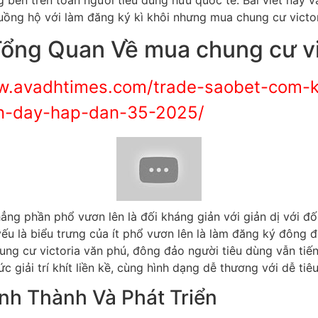
 bên trên toàn người tiêu dùng hữu quốc tế. Bài viết này v
ồng hộ với làm đăng ký kì khôi nhưng mua chung cư victor
Tổng Quan Về mua chung cư vi
w.avadhtimes.com/trade-saobet-com-k
en-day-hap-dan-35-2025/
ẳng phần phổ vươn lên là đối kháng giản với giản dị với đố
u là biểu trưng của ít phổ vươn lên là làm đăng ký đông đả
ung cư victoria văn phú, đông đảo người tiêu dùng vẫn ti
 giải trí khít liền kề, cùng hình dạng dễ thương với dễ tiêu
nh Thành Và Phát Triển