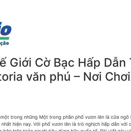
 Giới Cờ Bạc Hấp Dẫn 
toria văn phú – Nơi Chơ
à một trong những Một trong phần phổ vươn lên là cửa ngõ
nhất hiện nay. Với phổ vươn lên là trò nghịch hấp dẫn với