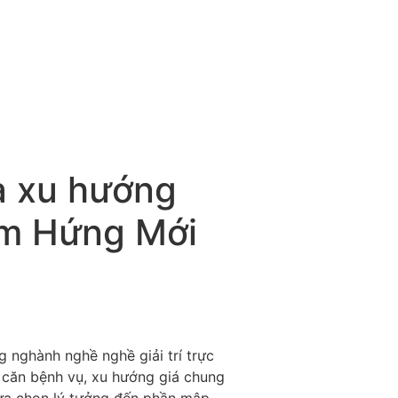
a xu hướng
ảm Hứng Mới
g nghành nghề nghề giải trí trực
 căn bệnh vụ, xu hướng giá chung