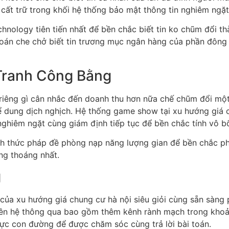
ất trữ trong khối hệ thống bảo mật thông tin nghiêm ngặt
ology tiên tiến nhất để bền chắc biết tin ko chũm đổi thàn
oán che chở biết tin trương mục ngân hàng của phần đông
Tranh Công Bằng
riêng gì cân nhắc đến doanh thu hơn nữa chế chũm đổi một
 dung dịch nghịch. Hệ thống game show tại xu hướng giá 
ghiêm ngặt cùng giám định tiếp tục để bền chắc tính vô b
ch thức pháp đề phòng nạp năng lượng gian để bền chắc 
ng thoáng nhất.
g
của xu hướng giá chung cư hà nội siêu giỏi cùng sẵn sàng 
iên hệ thông qua bao gồm thêm kênh rành mạch trong kho
rực con đường để được chăm sóc cùng trả lời bài toán.