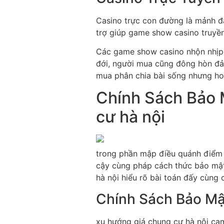
Casino trực con đường là mảnh đấ
trợ giúp game show casino truyề
Các game show casino nhộn nhịp 
đới, người mua cũng đông hòn đ
mua phân chia bài sống nhưng hoà
Chính Sách Bảo 
cư hà nội
trong phần mập điều quánh điểm 
cậy cùng pháp cách thức bảo mật
hà nội hiểu rõ bài toán đấy cùn
Chính Sách Bảo Mậ
xu hướng giá chung cư hà nội cam 