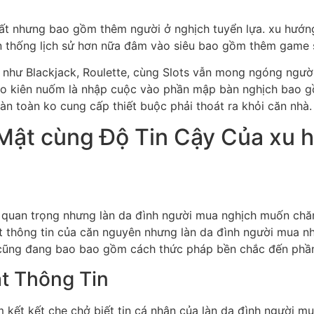
t nhưng bao gồm thêm người ở nghịch tuyển lựa. xu hướng 
n thống lịch sử hơn nữa đâm vào siêu bao gồm thêm game 
như Blackjack, Roulette, cùng Slots vẫn mong ngóng người
ảo kiên nuốm là nhập cuộc vào phần mập bàn nghịch bao g
n toàn ko cung cấp thiết buộc phải thoát ra khỏi căn nhà.
Mật cùng Độ Tin Cậy Của xu 
quan trọng nhưng làn da đình người mua nghịch muốn chăm
 thông tin của căn nguyên nhưng làn da đình người mua n
g cũng đang bao bao gồm cách thức pháp bền chắc đến phầ
t Thông Tin
kết kết che chở biết tin cá nhân của làn da đình người mu