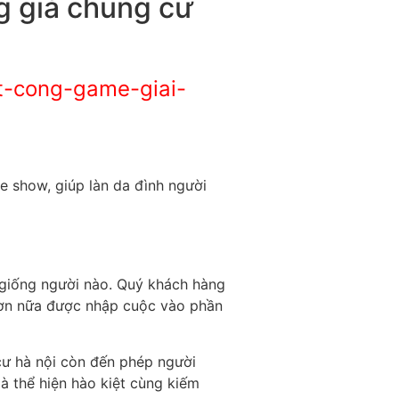
g giá chung cư
t-cong-game-giai-
e show, giúp làn da đình người
 giống người nào. Quý khách hàng
hơn nữa được nhập cuộc vào phần
cư hà nội còn đến phép người
 thể hiện hào kiệt cùng kiếm