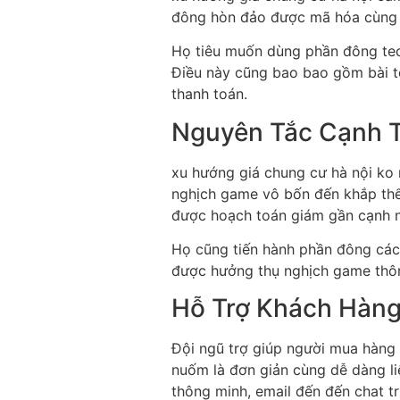
đông hòn đảo được mã hóa cùng c
Họ tiêu muốn dùng phần đông techn
Điều này cũng bao bao gồm bài t
thanh toán.
Nguyên Tắc Cạnh 
xu hướng giá chung cư hà nội ko 
nghịch game vô bốn đến khắp thể
được hoạch toán giám gần cạnh n
Họ cũng tiến hành phần đông cá
được hưởng thụ nghịch game thô
Hỗ Trợ Khách Hàn
Đội ngũ trợ giúp người mua hàng 
nuốm là đơn giản cùng dễ dàng l
thông minh, email đến đến chat t