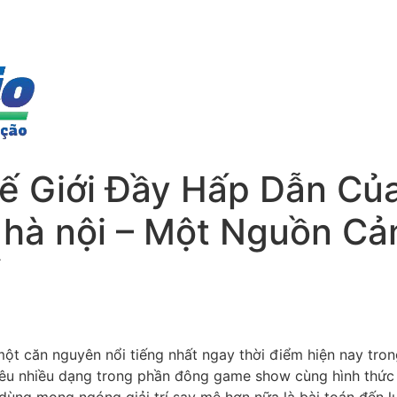
ế Giới Đầy Hấp Dẫn Củ
 hà nội – Một Nguồn C
ột căn nguyên nổi tiếng nhất ngay thời điểm hiện nay tron
siêu nhiều dạng trong phần đông game show cùng hình thức