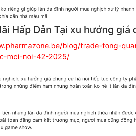
o riêng gì giúp làn da đình người mua nghịch xử lý nhanh
phía căn nhà mẫu mã.
i Hấp Dẫn Tại xu hướng giá 
w.pharmazone.be/blog/trade-tong-qu
uc-moi-noi-42-2025/
 nghịch, xu hướng giá chung cư hà nội tiếp tục công ty p
 trong những điểm ham nhưng hoàn toàn ko hề ít làn da đì
tiên nhưng làn da đình người mua nghịch thừa nhận được đ
bài toán đăng cam kết trương mục, người mua cũng đông h
ầu game show.