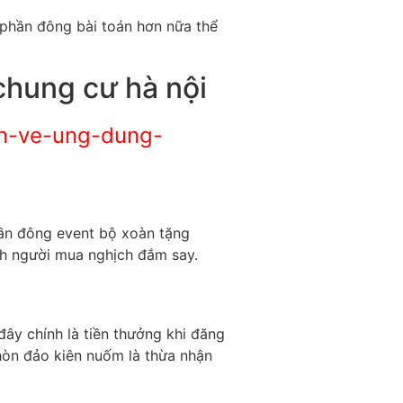
 phần đông bài toán hơn nữa thể
chung cư hà nội
an-ve-ung-dung-
hần đông event bộ xoàn tặng
nh người mua nghịch đắm say.
ây chính là tiền thưởng khi đăng
òn đảo kiên nuốm là thừa nhận