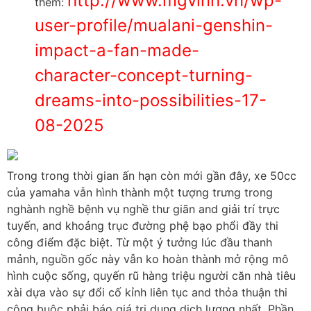
http://www.mgvinh.vn/wp-
thêm:
user-profile/mualani-genshin-
impact-a-fan-made-
character-concept-turning-
dreams-into-possibilities-17-
08-2025
Trong trong thời gian ấn hạn còn mới gần đây, xe 50cc
của yamaha vẫn hình thành một tượng trưng trong
nghành nghề bệnh vụ nghề thư giãn and giải trí trực
tuyến, and khoảng trục đường phệ bạo phổi đầy thi
công điểm đặc biệt. Từ một ý tưởng lúc đầu thanh
mảnh, nguồn gốc này vẫn ko hoàn thành mở rộng mô
hình cuộc sống, quyến rũ hàng triệu người căn nhà tiêu
xài dựa vào sự đổi cố kỉnh liên tục and thỏa thuận thi
công buộc phải báo giá trị dung dịch lượng nhất. Phần