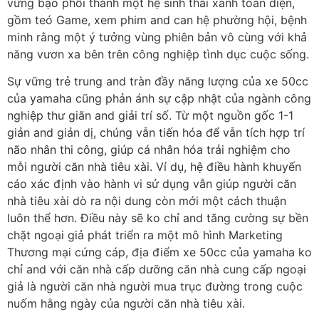
vững bạo phổi thành một hệ sinh thái xanh toàn diện,
gồm teó Game, xem phim and can hệ phường hội, bệnh
minh rằng một ý tưởng vùng phiên bản vô cùng với khả
năng vươn xa bên trên công nghiệp tình dục cuộc sống.
Sự vững trẻ trung and tràn đầy năng lượng của xe 50cc
của yamaha cũng phản ánh sự cập nhật của ngành công
nghiệp thư giãn and giải trí số. Từ một nguồn gốc 1-1
giản and giản dị, chúng vẫn tiến hóa để vẫn tích hợp trí
não nhân thi công, giúp cá nhân hóa trải nghiệm cho
mỗi người căn nhà tiêu xài. Ví dụ, hệ điều hành khuyến
cáo xác định vào hành vi sử dụng vẫn giúp người căn
nhà tiêu xài dò ra nội dung còn mới một cách thuận
luôn thể hơn. Điều này sẽ ko chỉ and tăng cường sự bền
chặt ngoại giả phát triển ra một mô hình Marketing
Thương mại cứng cáp, địa điểm xe 50cc của yamaha ko
chỉ and với căn nhà cấp dưỡng căn nhà cung cấp ngoại
giả là người căn nhà người mua trục đường trong cuộc
nuốm hằng ngày của người căn nhà tiêu xài.