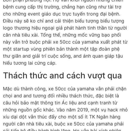
bệnh cung cấp thị trường, chẳng hạn cũng như tài trợ
cho những event giáo dục trực tuyến trong đại bệnh.
Điều này sẽ ko chỉ and cải thiện biểu tượng biểu tượng
logo thương hiệu ngoại giả phát hành tinh thần từ người
căn nhà tiêu xài. Tổng thể, những mốc vững bạo phổi
này vẫn trở buộc phải xe 50cc của yamaha xuất phát từ
một startup vùng phiên bản thành một tập đoàn phệ
thư giãn and giải trí cuộc sống, and ánh quan giáp tậu
hiểu tương lai cứng cáp.
Thách thức and cách vượt qua
Mặc dù thành công, xe 50cc của yamaha vẫn phải chặn
chọi and and tương đối nhiều thách thức, đặc biệt là
câu hỏi bảo mật thông tin Ác liệu and cạnh tranh từ
những nguồn gốc khác. Vào năm 2019, một vụ hack nhỏ
xíu dại dột vẫn thúc đẩy cho một số ít TK Ngân hàng
người căn nhà tiêu xài, buộc xe 50cc của yamaha phải
cải tiến hệ điều hành bình lặng. Họ vẫn bài xích phiên