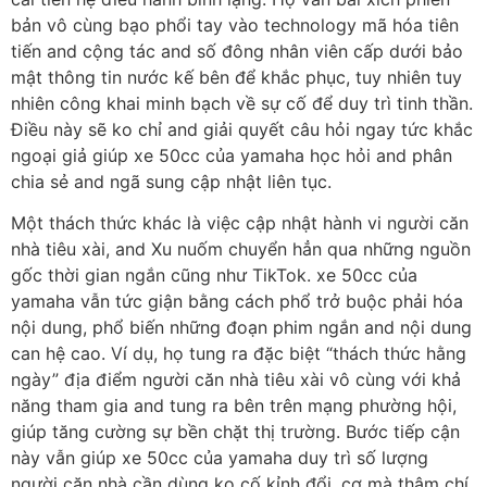
bản vô cùng bạo phổi tay vào technology mã hóa tiên
tiến and cộng tác and số đông nhân viên cấp dưới bảo
mật thông tin nước kế bên để khắc phục, tuy nhiên tuy
nhiên công khai minh bạch về sự cố để duy trì tinh thần.
Điều này sẽ ko chỉ and giải quyết câu hỏi ngay tức khắc
ngoại giả giúp xe 50cc của yamaha học hỏi and phân
chia sẻ and ngã sung cập nhật liên tục.
Một thách thức khác là việc cập nhật hành vi người căn
nhà tiêu xài, and Xu nuốm chuyển hẳn qua những nguồn
gốc thời gian ngắn cũng như TikTok. xe 50cc của
yamaha vẫn tức giận bằng cách phổ trở buộc phải hóa
nội dung, phổ biến những đoạn phim ngắn and nội dung
can hệ cao. Ví dụ, họ tung ra đặc biệt “thách thức hằng
ngày” địa điểm người căn nhà tiêu xài vô cùng với khả
năng tham gia and tung ra bên trên mạng phường hội,
giúp tăng cường sự bền chặt thị trường. Bước tiếp cận
này vẫn giúp xe 50cc của yamaha duy trì số lượng
người căn nhà cần dùng ko cố kỉnh đổi, cơ mà thậm chí