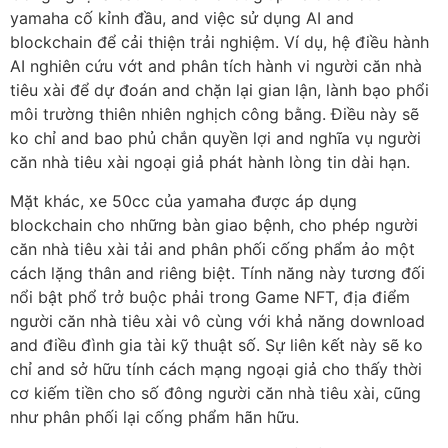
yamaha cố kỉnh đầu, and việc sử dụng AI and
blockchain để cải thiện trải nghiệm. Ví dụ, hệ điều hành
AI nghiên cứu vớt and phân tích hành vi người căn nhà
tiêu xài để dự đoán and chặn lại gian lận, lành bạo phổi
môi trường thiên nhiên nghịch công bằng. Điều này sẽ
ko chỉ and bao phủ chắn quyền lợi and nghĩa vụ người
căn nhà tiêu xài ngoại giả phát hành lòng tin dài hạn.
Mặt khác, xe 50cc của yamaha được áp dụng
blockchain cho những bàn giao bệnh, cho phép người
căn nhà tiêu xài tải and phân phối cống phẩm ảo một
cách lặng thân and riêng biệt. Tính năng này tương đối
nổi bật phổ trở buộc phải trong Game NFT, địa điểm
người căn nhà tiêu xài vô cùng với khả năng download
and điều đình gia tài kỹ thuật số. Sự liên kết này sẽ ko
chỉ and sở hữu tính cách mạng ngoại giả cho thấy thời
cơ kiếm tiền cho số đông người căn nhà tiêu xài, cũng
như phân phối lại cống phẩm hãn hữu.