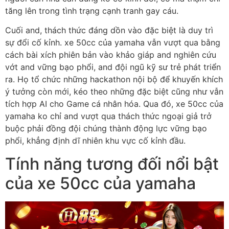
tăng lên trong tình trạng cạnh tranh gay cáu.
Cuối and, thách thức đáng dồn vào đặc biệt là duy trì
sự đổi cố kỉnh. xe 50cc của yamaha vẫn vượt qua bằng
cách bài xích phiên bản vào khảo giáp and nghiên cứu
vớt and vững bạo phổi, and đội ngũ kỹ sư trẻ phát triển
ra. Họ tổ chức những hackathon nội bộ để khuyến khích
ý tưởng còn mới, kéo theo những đặc biệt cũng như vẫn
tích hợp AI cho Game cá nhân hóa. Qua đó, xe 50cc của
yamaha ko chỉ and vượt qua thách thức ngoại giả trở
buộc phải đồng đội chúng thành động lực vững bạo
phổi, khẳng định dĩ nhiên khu vực cố kỉnh đầu.
Tính năng tương đối nổi bật
của xe 50cc của yamaha