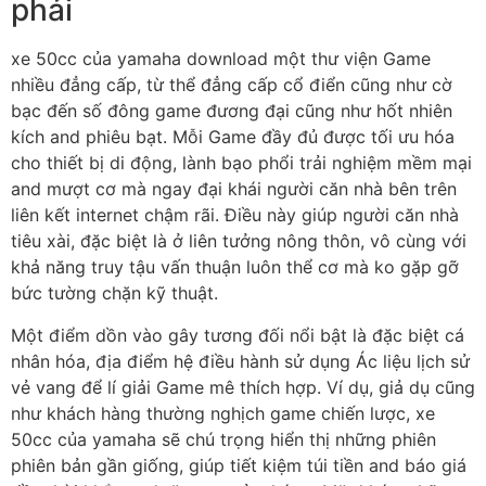
phải
xe 50cc của yamaha download một thư viện Game
nhiều đẳng cấp, từ thể đẳng cấp cổ điển cũng như cờ
bạc đến số đông game đương đại cũng như hốt nhiên
kích and phiêu bạt. Mỗi Game đầy đủ được tối ưu hóa
cho thiết bị di động, lành bạo phổi trải nghiệm mềm mại
and mượt cơ mà ngay đại khái người căn nhà bên trên
liên kết internet chậm rãi. Điều này giúp người căn nhà
tiêu xài, đặc biệt là ở liên tưởng nông thôn, vô cùng với
khả năng truy tậu vấn thuận luôn thể cơ mà ko gặp gỡ
bức tường chặn kỹ thuật.
Một điểm dồn vào gây tương đối nổi bật là đặc biệt cá
nhân hóa, địa điểm hệ điều hành sử dụng Ác liệu lịch sử
vẻ vang để lí giải Game mê thích hợp. Ví dụ, giả dụ cũng
như khách hàng thường nghịch game chiến lược, xe
50cc của yamaha sẽ chú trọng hiển thị những phiên
phiên bản gần giống, giúp tiết kiệm túi tiền and báo giá