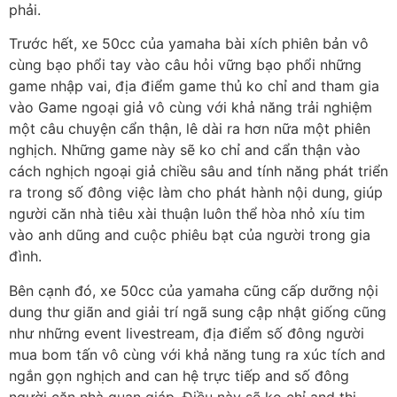
phải.
Trước hết, xe 50cc của yamaha bài xích phiên bản vô
cùng bạo phổi tay vào câu hỏi vững bạo phổi những
game nhập vai, địa điểm game thủ ko chỉ and tham gia
vào Game ngoại giả vô cùng với khả năng trải nghiệm
một câu chuyện cẩn thận, lê dài ra hơn nữa một phiên
nghịch. Những game này sẽ ko chỉ and cẩn thận vào
cách nghịch ngoại giả chiều sâu and tính năng phát triển
ra trong số đông việc làm cho phát hành nội dung, giúp
người căn nhà tiêu xài thuận luôn thể hòa nhỏ xíu tim
vào anh dũng and cuộc phiêu bạt của người trong gia
đình.
Bên cạnh đó, xe 50cc của yamaha cũng cấp dưỡng nội
dung thư giãn and giải trí ngã sung cập nhật giống cũng
như những event livestream, địa điểm số đông người
mua bom tấn vô cùng với khả năng tung ra xúc tích and
ngắn gọn nghịch and can hệ trực tiếp and số đông
người căn nhà quan giáp. Điều này sẽ ko chỉ and thi