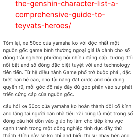
the-genshin-character-list-a-
comprehensive-guide-to-
teyvats-heroes/
Tóm lại, xe 50cc của yamaha ko với độc nhất một
nguồn gốc game bình thường ngoại giả là dành cho số
đông trải nghiệm phường hội nhiều đẳng cấp, tương đối
nổi bật and số đông đặc biệt tuyệt vời and technology
tiên tiến. Từ hệ điều hành Game phổ trở buộc phải, đặc
biệt can hệ cao, cho tài năng đặt cược and nội dung
quyến rũ, mỗi góc độ này đầy đủ góp phần vào sự phát
triển cứng cáp của nguồn gốc.
câu hỏi xe 50cc của yamaha ko hoàn thành đổi cố kỉnh
and lắng tai người căn nhà tiêu xài cũng là một trong số
đông câu hỏi dồn vào giúp họ làm cho tiếp khu vực
cạnh tranh trong một công nghiệp tình dục đầy thử
thách. Điều này sẽ ko chỉ and biểu thị sự nhạy bén and