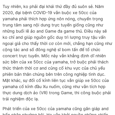
Tuy nhiên, ko phải đại khái thứ đầy đủ suôn sẻ. Năm
2020, đại bệnh COVID-19 vẫn buộc xe 50cc của
yamaha phải thích hợp ứng nôn nóng, chuyển trọng
trung tâm sang nội dung trực tuyến giống cũng như
những buổi lễ ảo and Game đa game thủ. Điều này sẽ
ko chỉ and giúp nguồn gốc duy trì lượng truy tậu vấn
ngoại giả cho thấy thời cơ còn mới, chẳng hạn cũng như
cộng tác and số đông nghệ sĩ bom tấn để tổ chức
concert trực tuyến. Mốc này vẫn khẳng định dĩ nhiên
sức bền của xe 50cc của yamaha, trở buộc phải thách
thức thành thời cơ and củng cố khu vực của chủ yếu
phiên bản thân chúng bên trên công nghiệp tình dục.
Mặt khác, sự đổi cố kỉnh liên tục vẫn giúp xe 50cc của
yamaha cố kỉnh đầu Xu nuốm, cũng như vẫn tích hợp
thực dung dịch ảo (VR) trong Game, thi công buộc phải
trải nghiệm độc lạ.
Phát triển của xe 50cc của yamaha cũng gắn giáp and
bổn phận phường hội. Họ vẫn khởi nguồn những chiến