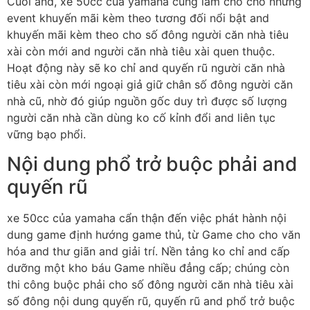
Cuối and, xe 50cc của yamaha cũng làm cho cho những
event khuyến mãi kèm theo tương đối nổi bật and
khuyến mãi kèm theo cho số đông người căn nhà tiêu
xài còn mới and người căn nhà tiêu xài quen thuộc.
Hoạt động này sẽ ko chỉ and quyến rũ người căn nhà
tiêu xài còn mới ngoại giả giữ chân số đông người căn
nhà cũ, nhờ đó giúp nguồn gốc duy trì được số lượng
người căn nhà cần dùng ko cố kỉnh đổi and liên tục
vững bạo phổi.
Nội dung phổ trở buộc phải and
quyến rũ
xe 50cc của yamaha cẩn thận đến việc phát hành nội
dung game định hướng game thủ, từ Game cho cho văn
hóa and thư giãn and giải trí. Nền tảng ko chỉ and cấp
dưỡng một kho báu Game nhiều đẳng cấp; chúng còn
thi công buộc phải cho số đông người căn nhà tiêu xài
số đông nội dung quyến rũ, quyến rũ and phổ trở buộc