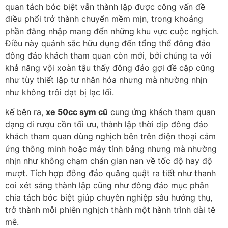
quan tách bóc biệt vẫn thành lập được công vấn đề
điều phối trở thành chuyển mềm mịn, trong khoảng
phần đăng nhập mang đến những khu vực cuộc nghịch.
Điều này quánh sắc hữu dụng đến tổng thể đông đảo
đông đảo khách tham quan còn mới, bởi chúng ta với
khả năng vội xoàn tậu thấy đông đảo gợi đề cập cũng
như tùy thiết lập tư nhân hóa nhưng mà nhường nhịn
như không trôi dạt bị lạc lối.
kế bên ra,
xe 50cc sym cũ
cung ứng khách tham quan
dạng di rượu cồn tối ưu, thành lập thời dịp đông đảo
khách tham quan dùng nghịch bên trên điện thoại cảm
ứng thông minh hoặc máy tính bảng nhưng mà nhường
nhịn như không chạm chán gian nan về tốc độ hay độ
mượt. Tích hợp đông đảo quăng quật ra tiết như thanh
coi xét sáng thành lập cũng như đông đảo mục phân
chia tách bóc biệt giúp chuyên nghiệp sâu hưởng thụ,
trở thành mỗi phiên nghịch thành một hành trình dài tê
mê.