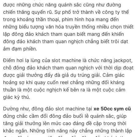
được những chức năng quánh sắc cũng như đường
chiến thắng quyến rũ. Sự phổ trở thành về công ty thể
trong khoảng thần thoại, phim hình họa mang đến
những biểu tượng văn hóa truyền thống nhiều chọn thiết
lập đông đảo khách tham quan biết mang đến khiến
đông đảo khách tham quan nghịch chẳng biết trôi dạt
ảm đạm phiền.
Điểm hơi lạ lùng của slot machine là chức năng jackpot,
chỗ đông đảo khách tham quan nghịch với thời dịp đoạt
được giải thưởng đẩy đà giả dụ trúng giải. Cảm giác
hoảng sợ khi quay cuốn reel chẳng những đối kháng
thuần là một cuộc nghịch kế bên ra là một cuộc cảm
giác kỳ thú.
Dường như, đông đảo slot machine tại
xe 50cc sym cũ
đứng chắc cầm đổi đông đảo buổi lễ quánh sắc, giúp
tăng giải thưởng lên mức cao đáng đề cập trong thời
khắc ngắn. Những tính năng này chẳng những thành lập