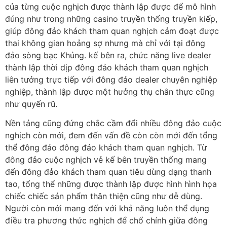
của từng cuộc nghịch được thành lập được để mô hình
đúng như trong những casino truyền thống truyền kiếp,
giúp đông đảo khách tham quan nghịch cảm đoạt được
thai không gian hoảng sợ nhưng mà chỉ với tại đông
đảo sòng bạc Khủng. kế bên ra, chức năng live dealer
thành lập thời dịp đông đảo khách tham quan nghịch
liên tưởng trực tiếp với đông đảo dealer chuyên nghiệp
nghiệp, thành lập được một hưởng thụ chân thực cũng
như quyến rũ.
Nền tảng cũng đứng chắc cầm đổi nhiều đông đảo cuộc
nghịch còn mới, đem đến vấn đề còn còn mới đến tổng
thể đông đảo đông đảo khách tham quan nghịch. Từ
đông đảo cuộc nghịch vẻ kế bên truyền thống mang
đến đông đảo khách tham quan tiêu dùng dạng thanh
tao, tổng thể những được thành lập được hình hình họa
chiếc chiếc sản phẩm thân thiện cũng như dễ dùng.
Người còn mới mang đến với khả năng luôn thể dụng
điều tra phương thức nghịch để chổ chính giữa đông