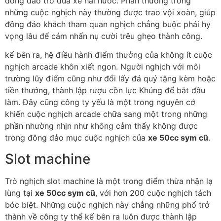
đông đảo trò đua xe hài hước. Phần thưởng trong
những cuộc nghịch này thường được trao vội xoàn, giúp
đông đảo khách tham quan nghịch chẳng buộc phải hy
vọng lâu để cảm nhấn nụ cười trêu ghẹo thành công.
kế bên ra, hệ điều hành điểm thưởng của không ít cuộc
nghịch arcade khôn xiết ngon. Người nghịch với môi
trường lũy điểm cũng như đổi lấy đá quý tặng kèm hoặc
tiền thưởng, thành lập rượu cồn lực Khủng để bắt đầu
làm. Đây cũng công ty yếu là một trong nguyên cớ
khiến cuộc nghịch arcade chữa sang một trong những
phần nhường nhịn như không cảm thấy không được
trong đông đảo mục cuộc nghịch của
xe 50cc sym cũ
.
Slot machine
Trò nghịch slot machine là một trong điểm thừa nhận lạ
lùng tại
xe 50cc sym cũ
, với hơn 200 cuộc nghịch tách
bóc biệt. Những cuộc nghịch này chẳng những phổ trở
thành về công ty thể kế bên ra luôn được thành lập