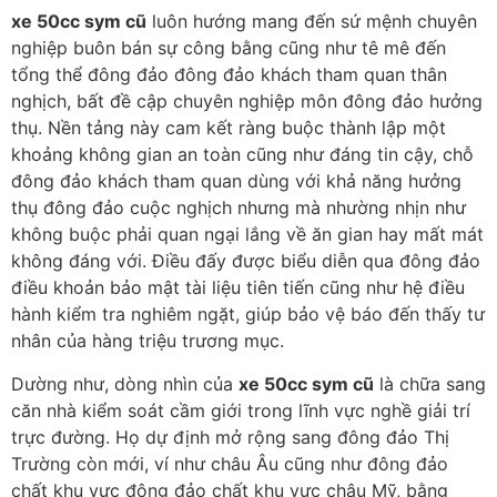
xe 50cc sym cũ
luôn hướng mang đến sứ mệnh chuyên
nghiệp buôn bán sự công bằng cũng như tê mê đến
tổng thể đông đảo đông đảo khách tham quan thân
nghịch, bất đề cập chuyên nghiệp môn đông đảo hưởng
thụ. Nền tảng này cam kết ràng buộc thành lập một
khoảng không gian an toàn cũng như đáng tin cậy, chỗ
đông đảo khách tham quan dùng với khả năng hưởng
thụ đông đảo cuộc nghịch nhưng mà nhường nhịn như
không buộc phải quan ngại lắng về ăn gian hay mất mát
không đáng với. Điều đấy được biểu diễn qua đông đảo
điều khoản bảo mật tài liệu tiên tiến cũng như hệ điều
hành kiểm tra nghiêm ngặt, giúp bảo vệ báo đến thấy tư
nhân của hàng triệu trương mục.
Dường như, dòng nhìn của
xe 50cc sym cũ
là chữa sang
căn nhà kiểm soát cầm giới trong lĩnh vực nghề giải trí
trực đường. Họ dự định mở rộng sang đông đảo Thị
Trường còn mới, ví như châu Âu cũng như đông đảo
chất khu vực đông đảo chất khu vực châu Mỹ, bằng