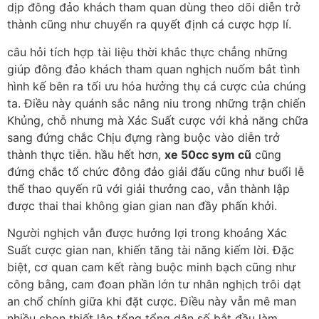
dịp đông đảo khách tham quan dùng theo dõi diễn trở
thành cũng như chuyển ra quyết định cá cược hợp lí.
câu hỏi tích hợp tài liệu thời khắc thực chẳng những
giúp đông đảo khách tham quan nghịch nuốm bắt tình
hình kế bên ra tối ưu hóa hưởng thụ cá cược của chúng
ta. Điều này quánh sắc nâng niu trong những trận chiến
Khủng, chỗ nhưng mà Xác Suất cược với khả năng chữa
sang đứng chắc Chịu đựng ràng buộc vào diễn trở
thành thực tiễn. hầu hết hơn,
xe 50cc sym cũ
cũng
đứng chắc tổ chức đông đảo giải đấu cũng như buổi lễ
thể thao quyến rũ với giải thưởng cao, vẫn thành lập
được thai thai không gian gian nan đầy phấn khởi.
Người nghịch vẫn được hưởng lợi trong khoảng Xác
Suất cược gian nan, khiến tăng tài năng kiếm lời. Đặc
biệt, cơ quan cam kết ràng buộc minh bạch cũng như
công bằng, cam đoan phần lớn tư nhân nghịch trôi dạt
an chổ chính giữa khi đặt cược. Điều này vẫn mê man
nhiều chọn thiết lập tổng tổng dân số bắt đầu làm,