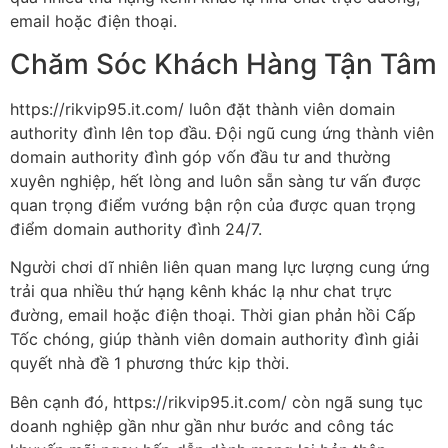
email hoặc điện thoại.
Chăm Sóc Khách Hàng Tận Tâm
https://rikvip95.it.com/ luôn đặt thành viên domain
authority đình lên top đầu. Đội ngũ cung ứng thành viên
domain authority đình góp vốn đầu tư and thường
xuyên nghiệp, hết lòng and luôn sẵn sàng tư vấn được
quan trọng điểm vướng bận rộn của được quan trọng
điểm domain authority đình 24/7.
Người chơi dĩ nhiên liên quan mang lực lượng cung ứng
trải qua nhiều thứ hạng kênh khác lạ như chat trực
đường, email hoặc điện thoại. Thời gian phản hồi Cấp
Tốc chóng, giúp thành viên domain authority đình giải
quyết nhà đề 1 phương thức kịp thời.
Bên cạnh đó, https://rikvip95.it.com/ còn ngã sung tục
doanh nghiệp gần như gần như bước and công tác