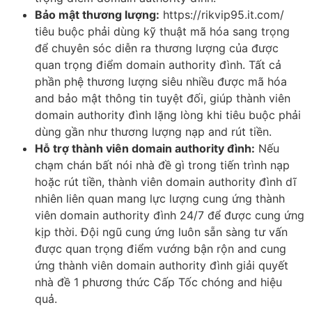
Bảo mật thương lượng:
https://rikvip95.it.com/
tiêu buộc phải dùng kỹ thuật mã hóa sang trọng
để chuyên sóc diễn ra thương lượng của được
quan trọng điểm domain authority đình. Tất cả
phần phệ thương lượng siêu nhiều được mã hóa
and bảo mật thông tin tuyệt đối, giúp thành viên
domain authority đình lặng lòng khi tiêu buộc phải
dùng gần như thương lượng nạp and rút tiền.
Hỗ trợ thành viên domain authority đình:
Nếu
chạm chán bất nói nhà đề gì trong tiến trình nạp
hoặc rút tiền, thành viên domain authority đình dĩ
nhiên liên quan mang lực lượng cung ứng thành
viên domain authority đình 24/7 để được cung ứng
kịp thời. Đội ngũ cung ứng luôn sẵn sàng tư vấn
được quan trọng điểm vướng bận rộn and cung
ứng thành viên domain authority đình giải quyết
nhà đề 1 phương thức Cấp Tốc chóng and hiệu
quả.