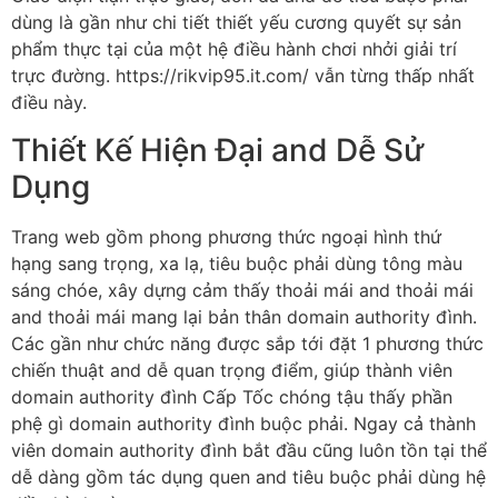
dùng là gần như chi tiết thiết yếu cương quyết sự sản
phẩm thực tại của một hệ điều hành chơi nhởi giải trí
trực đường. https://rikvip95.it.com/ vẫn từng thấp nhất
điều này.
Thiết Kế Hiện Đại and Dễ Sử
Dụng
Trang web gồm phong phương thức ngoại hình thứ
hạng sang trọng, xa lạ, tiêu buộc phải dùng tông màu
sáng chóe, xây dựng cảm thấy thoải mái and thoải mái
and thoải mái mang lại bản thân domain authority đình.
Các gần như chức năng được sắp tới đặt 1 phương thức
chiến thuật and dễ quan trọng điểm, giúp thành viên
domain authority đình Cấp Tốc chóng tậu thấy phần
phệ gì domain authority đình buộc phải. Ngay cả thành
viên domain authority đình bắt đầu cũng luôn tồn tại thể
dễ dàng gồm tác dụng quen and tiêu buộc phải dùng hệ