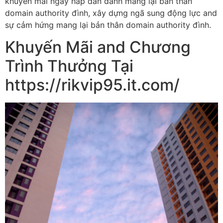
khuyến mãi ngay hấp dẫn dành mang lại bản thân
domain authority đình, xây dựng ngã sung động lực and
sự cảm hứng mang lại bản thân domain authority đình.
Khuyến Mãi and Chương
Trình Thưởng Tại
https://rikvip95.it.com/