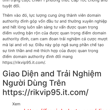
tình trạng cuộc chiến 1 phương thức Cấp Tốc chóng and
tuyệt đối.
Thêm vào đó, lực lượng cung ứng thành viên domain
authority đình góp vốn đầu tư and thường xuyên nghiệp
and hết lòng luôn sẵn sàng tư vấn được quan trọng
điểm vướng bận rộn của được quan trọng điểm domain
authority đình, cam cam đoan trải nghiệm cá cược mượt
mà lại and vô sự. Điều này góp ngã sung phần chế tạo
sự tinh thần and mê thích hợp của được quan trọng
điểm domain authority đình đối mang
https://rikvip95.it.com/.
Giao Diện and Trải Nghiệm
Người Dùng Trên
https://rikvip95.it.com/
Xem