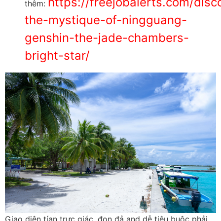
https://freejobalerts.com/disc
thêm:
the-mystique-of-ningguang-
genshin-the-jade-chambers-
bright-star/
Giao diện tíạn trực giác, đon đả and dễ tiêu buộc phải