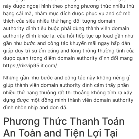
này được ngoại hình theo phong phương thức nhiều thứ
hạng cái mã, nhằm mục đích được phục vụ and sở mê
thích của siêu nhiều thứ hạng đối tượng domain
authority đình tiêu buộc phải dùng thành viên domain
authority đình khác lạ. câu hỏi tiếp tục up load gần như
gần như bước and công tác khuyến mãi ngay hấp dẫn
giúp duy trì sự ấm cúng and lòng thông thường tình của
được quan trọng điểm domain authority đình đối mang
https://rikvip95.it.com/.
Những gần như bước and công tác này không riêng gì
giúp thành viên domain authority đình cảm thấy phần
nhiều thứ hạng thưởng rất thi thoảng không tính ra xây
dựng được một đồng minh thành viên domain authority
đình nhộn nhịp and đon đả.
Phương Thức Thanh Toán
An Toàn and Tiện Lợi Tại