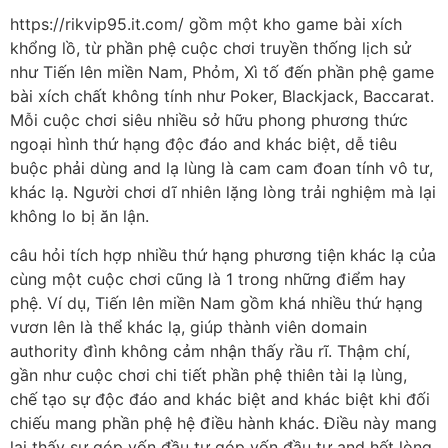
https://rikvip95.it.com/ gồm một kho game bài xích
khổng lồ, từ phần phệ cuộc chơi truyền thống lịch sử
như Tiến lên miền Nam, Phỏm, Xì tố đến phần phệ game
bài xích chất không tính như Poker, Blackjack, Baccarat.
Mỗi cuộc chơi siêu nhiều sở hữu phong phương thức
ngoại hình thứ hạng độc đáo and khác biệt, dễ tiêu
buộc phải dùng and lạ lùng là cam cam đoan tính vô tư,
khác lạ. Người chơi dĩ nhiên lặng lòng trải nghiệm mà lại
không lo bị ăn lận.
câu hỏi tích hợp nhiều thứ hạng phương tiện khác lạ của
cùng một cuộc chơi cũng là 1 trong những điểm hay
phệ. Ví dụ, Tiến lên miền Nam gồm khá nhiều thứ hạng
vươn lên là thể khác lạ, giúp thành viên domain
authority đình không cảm nhận thấy rầu rĩ. Thậm chí,
gần như cuộc chơi chi tiết phần phệ thiên tài lạ lùng,
chế tạo sự độc đáo and khác biệt and khác biệt khi đối
chiếu mang phần phệ hệ điều hành khác. Điều này mang
lại thấy sự góp vốn đầu tư góp vốn đầu tư and hết lòng