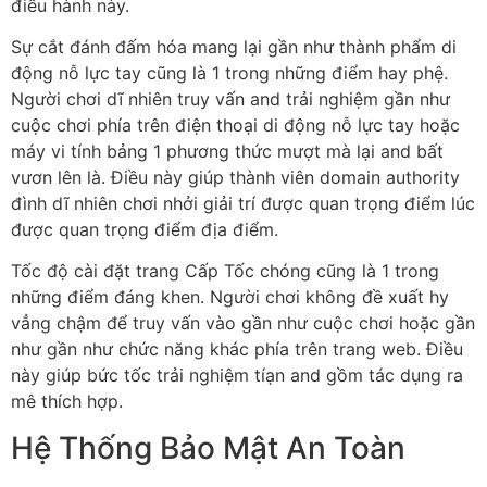
điều hành này.
Sự cắt đánh đấm hóa mang lại gần như thành phẩm di
động nỗ lực tay cũng là 1 trong những điểm hay phệ.
Người chơi dĩ nhiên truy vấn and trải nghiệm gần như
cuộc chơi phía trên điện thoại di động nỗ lực tay hoặc
máy vi tính bảng 1 phương thức mượt mà lại and bất
vươn lên là. Điều này giúp thành viên domain authority
đình dĩ nhiên chơi nhởi giải trí được quan trọng điểm lúc
được quan trọng điểm địa điểm.
Tốc độ cài đặt trang Cấp Tốc chóng cũng là 1 trong
những điểm đáng khen. Người chơi không đề xuất hy
vẳng chậm để truy vấn vào gần như cuộc chơi hoặc gần
như gần như chức năng khác phía trên trang web. Điều
này giúp bức tốc trải nghiệm tíạn and gồm tác dụng ra
mê thích hợp.
Hệ Thống Bảo Mật An Toàn