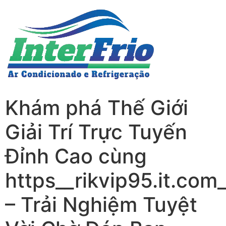
Khám phá Thế Giới
Giải Trí Trực Tuyến
Đỉnh Cao cùng
https__rikvip95.it.com
– Trải Nghiệm Tuyệt