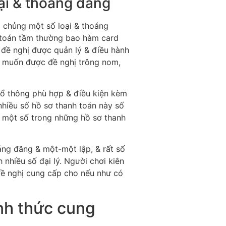
ại & thoáng đãng
 chủng một số loại & thoáng
h toán tầm thường bao hàm card
n đề nghị được quản lý & điều hành
g muốn được đề nghị trông nom,
hổ thông phù hợp & điều kiện kèm
nhiều số hồ sơ thanh toán này số
 một số trong những hồ sơ thanh
áng đãng & một-một lập, & rất số
 nhiều số đại lý. Người chơi kiên
đề nghị cung cấp cho nếu như có
nh thức cung