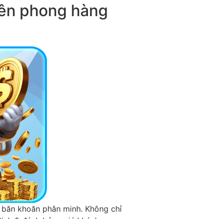
tiên phong hàng
p băn khoăn phân minh. Không chỉ