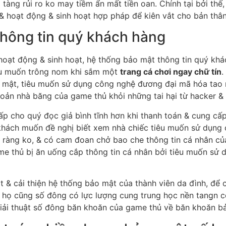
àng rủi ro ko may tiềm ẩn mất tiền oan. Chính tại bởi thế,
 hoạt động & sinh hoạt hợp pháp để kiên vắt cho bản thân
thông tin quý khách hàng
oạt động & sinh hoạt, hệ thống bảo mật thông tin quý khác
ầu muốn trông nom khi sắm một
trang cá chơi ngay chữ tín
.
 mật, tiêu muốn sử dụng công nghệ đương đại mã hóa tao 
khoản nhà băng của game thủ khỏi những tai hại từ hacker &
p cho quý đọc giả bình tĩnh hơn khi thanh toán & cung cấp
 khách muốn đề nghị biết xem nhà chiếc tiêu muốn sử dụn
õ ràng ko, & có cam đoan chở bao che thông tin cá nhân củ
 thủ bị ăn uống cắp thông tin cá nhân bởi tiêu muốn sử d
ật & cải thiện hệ thống bảo mật của thành viên da đình, để c
ữa, họ cũng số đông có lực lượng cung trung học nền tang̣n
giải thuật số đông băn khoăn của game thủ về băn khoăn b