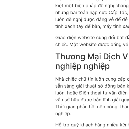
kiệt một biện pháp đề nghị chăn
những bài toán nạp cực Cấp Tốc, r
luôn đề nghị được dáng vẻ để dễ
tính xách tay để bàn, máy tính x
Giao diện website cũng đổi bắt 
chiếc. Một website được dáng vẻ 
Thương Mại Dịch Vụ
nghiệp nghiệp
Nhà chiếc chữ tín luôn cung cấp 
sẵn sàng giải thuật số đông băn 
luôn, hoặc Điện thoại tư vấn điệ
vẫn sở hữu được bản lĩnh giải quy
Thời gian phản hồi nôn nóng, thá
nghiệp.
Hỗ trợ quý khách hàng nhiều kênh