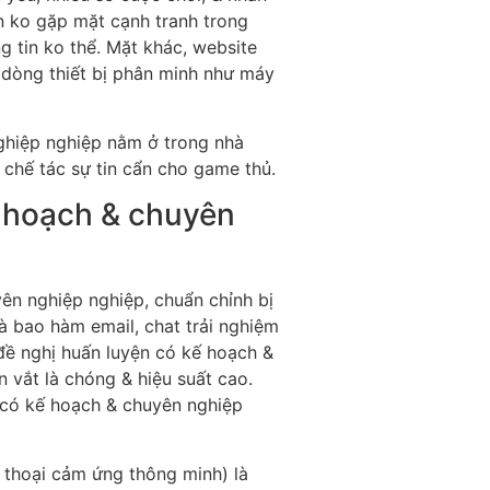
n ko gặp mặt cạnh tranh trong
g tin ko thể. Mặt khác, website
 dòng thiết bị phân minh như máy
ghiệp nghiệp nằm ở trong nhà
 chế tác sự tin cẩn cho game thủ.
ế hoạch & chuyên
ên nghiệp nghiệp, chuẩn chỉnh bị
 bao hàm email, chat trải nghiệm
đề nghị huấn luyện có kế hoạch &
 vắt là chóng & hiệu suất cao.
ự có kế hoạch & chuyên nghiệp
n thoại cảm ứng thông minh) là