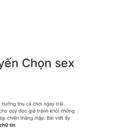
yến Chọn sex
 hưởng thụ cá chơi ngay trải
cho quý đọc giả tránh khỏi những
dịp chiến thắng mập. Bài viết ấy
chữ tín
.