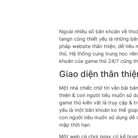
Ngoài nhiều số băn khoăn về tho
tang̣n cũng thiết yếu là những b
pháp website thân thiện, dễ tiêu
thủ. Hệ thống cung trung học nền
khoăn của game thủ 24/7 cũng th
Giao diện thân thi
Một nhà chiếc chữ tín vẫn bài bả
thiện & con người tiêu muốn sử d
game thủ kiên vắt là truy cập & t
yếu là một băn khoăn ko thể giúp
con người tiêu muốn sử dụng dễ d
mập thời hạn.
Một web cá chơi ngay có kế hoạch