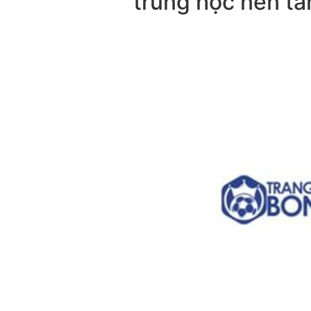
trung học nền ta