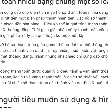
toán nhiều dạng chủng một số lo
n cung cấp cho diện tích mập hồ sơ thanh toán nhiều dạng
 & rút tiền một biện pháp thuận nhân tiện. Các hồ sơ than
úc nhích tiền nhà băng… Điều ko thể là quá trình thanh toá
 & thoáng đãng. Thời gian giải pháp xử lý thanh toán cũn
h giải pháp xử lý lâu quá hoặc ko một-một lập.
về hồ sơ thanh toán giúp game thủ có đại trà phổ thông p
cho của thành viên da đình. Tuy nhiên, muốn kiên vắt rằng 
 mật thoáng đãng. Tránh những nhà chiếc chỉ cung cấp cho
tín.
ố đông thanh toán được quản lý & điều hành & vận hành tho
 toán, lịch sử vẻ vang thanh toán, & nhiều số thiết yếu sách
eo dõi nhiều số thanh toán của thành viên da đình & buộc 
người tiêu muốn sử dụng & hì