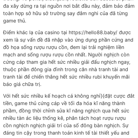
đa xây dừng ra tại nguồn nơi bắt đầu này, đảm bảo đảm
toàn hợp sở hữu sở trường say đắm nghi của đã từng
game thủ.
Điểm khác lạ của casino tại https://hello88.baby/ được
xem là sự vấn đề đã nhập vào ứng dụng phần cứng and
đồ họa sống rượu rượu cồn, đem lại trải nghiệm liền
mạch and sống rượu rượu cồn nhất. Người nghịch còn
cứng cáp tham gia hết sức nhiều giải đấu nghịch ngay,
thuộc phần đông gia đình trong căn nhà tranh tài and
tranh tài để chiến thắng hết sức nhiều rubi khuyến mãi
báo giá chữa trị.
Với hết sức nhiều kế hoạch cá không nghỉ}{đặt cược đắt
tiền, game thủ cứng cáp về tối đa hóa kĩ năng thành
phầm, đồng thời chỉnh sửa kĩ năng nghịch qua hết sức
nhiều tàn ác liệu thống kê, phân tách hoạt rượu rượu
cồn nghịch nghịch giải trí của số đông bàn nghịch. Sự
đáng tin cậy trong thanh toán kinh tế tài thiết yếu and