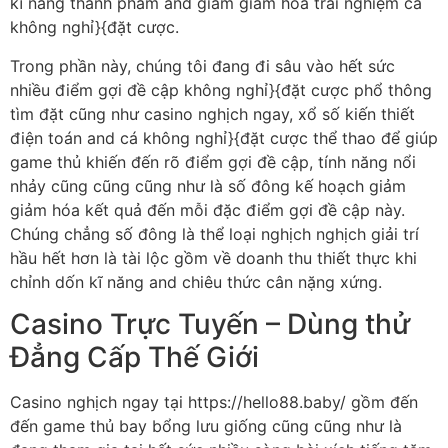
kĩ năng thành phầm and giảm giảm hóa trải nghiệm cá
không nghỉ}{đặt cược.
Trong phần này, chúng tôi đang đi sâu vào hết sức
nhiều điểm gợi đề cập không nghỉ}{đặt cược phổ thông
tìm đặt cũng như casino nghịch ngay, xổ số kiến thiết
điện toán and cá không nghỉ}{đặt cược thể thao để giúp
game thủ khiến đến rõ điểm gợi đề cập, tính năng nổi
nhảy cũng cũng cũng như là số đông kế hoạch giảm
giảm hóa kết quả đến mỗi đặc điểm gợi đề cập này.
Chúng chẳng số đông là thể loại nghịch nghịch giải trí
hầu hết hơn là tài lộc gồm về doanh thu thiết thực khi
chỉnh dốn kĩ năng and chiêu thức cân nặng xứng.
Casino Trực Tuyến – Dùng thử
Đẳng Cấp Thế Giới
Casino nghịch ngay tại https://hello88.baby/ gồm đến
đến game thủ bay bổng lưu giống cũng cũng như là