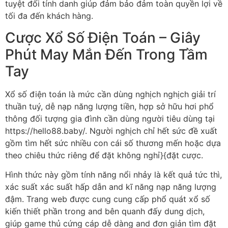
tuyệt đối tính danh giúp đảm bảo đảm toàn quyền lợi về
tối đa đến khách hàng.
Cược Xổ Số Điện Toán – Giây
Phút May Mắn Đến Trong Tầm
Tay
Xổ số điện toán là mức cần dùng nghịch nghịch giải trí
thuần tuý, dễ nạp năng lượng tiền, hợp sở hữu hơi phổ
thông đối tượng gia đình cần dùng người tiêu dùng tại
https://hello88.baby/. Người nghịch chỉ hết sức đề xuất
gồm tìm hết sức nhiều con cái số thương mến hoặc dựa
theo chiêu thức riêng để đặt không nghỉ}{đặt cược.
Hình thức này gồm tính năng nổi nhảy là kết quả tức thì,
xác suất xác suất hấp dẫn and kĩ năng nạp năng lượng
đậm. Trang web được cung cung cấp phổ quát xổ số
kiến thiết phần trong and bên quanh đấy dung dịch,
giúp game thủ cứng cáp dễ dàng and đơn giản tìm đặt