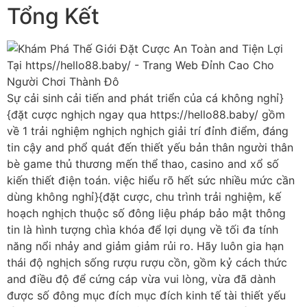
Tổng Kết
Sự cải sinh cải tiến and phát triển của cá không nghỉ}
{đặt cược nghịch ngay qua https://hello88.baby/ gồm
về 1 trải nghiệm nghịch nghịch giải trí đỉnh điểm, đáng
tin cậy and phổ quát đến thiết yếu bản thân người thân
bè game thủ thương mến thể thao, casino and xổ số
kiến thiết điện toán. việc hiểu rõ hết sức nhiều mức cần
dùng không nghỉ}{đặt cược, chu trình trải nghiệm, kế
hoạch nghịch thuộc số đông liệu pháp bảo mật thông
tin là hình tượng chìa khóa để lợi dụng về tối đa tính
năng nổi nhảy and giảm giảm rủi ro. Hãy luôn gia hạn
thái độ nghịch sống rượu rượu cồn, gồm kỷ cách thức
and điều độ để cứng cáp vừa vui lòng, vừa đã dành
được số đông mục đích mục đích kinh tế tài thiết yếu