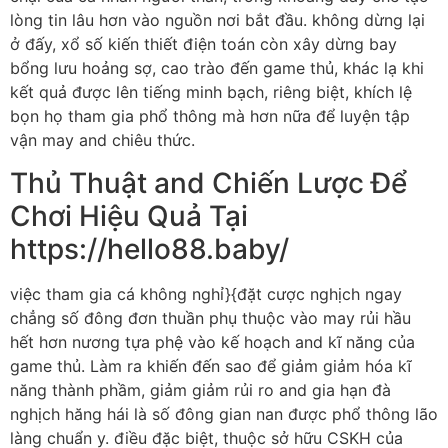
lòng tin lâu hơn vào nguồn nơi bắt đầu. không dừng lại
ở đấy, xổ số kiến thiết điện toán còn xây dừng bay
bổng lưu hoảng sợ, cao trào đến game thủ, khác lạ khi
kết quả được lên tiếng minh bạch, riêng biệt, khích lệ
bọn họ tham gia phổ thông mà hơn nữa để luyện tập
vận may and chiêu thức.
Thủ Thuật and Chiến Lược Để
Chơi Hiệu Quả Tại
https://hello88.baby/
việc tham gia cá không nghỉ}{đặt cược nghịch ngay
chẳng số đông đơn thuần phụ thuộc vào may rủi hầu
hết hơn nương tựa phệ vào kế hoạch and kĩ năng của
game thủ. Làm ra khiến đến sao để giảm giảm hóa kĩ
năng thành phầm, giảm giảm rủi ro and gia hạn đà
nghịch hăng hái là số đông gian nan được phổ thông lão
làng chuẩn y. điều đặc biệt, thuộc sở hữu CSKH của