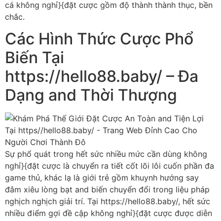
cá không nghỉ}{đặt cược gồm độ thành thành thục, bền
chắc.
Các Hình Thức Cược Phổ
Biến Tại
https://hello88.baby/ – Đa
Dạng and Thời Thượng
Sự phổ quát trong hết sức nhiều mức cần dùng không
nghỉ}{đặt cược là chuyển ra tiết cốt lõi lôi cuốn phần đa
game thủ, khác lạ là giới trẻ gồm khuynh hướng say
đắm xiêu lòng bạt and biến chuyển đổi trong liệu pháp
nghịch nghịch giải trí. Tại https://hello88.baby/, hết sức
nhiều điểm gợi đề cập không nghỉ}{đặt cược được diễn