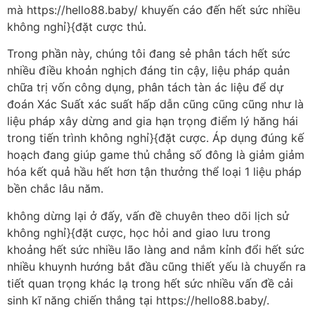
mà https://hello88.baby/ khuyến cáo đến hết sức nhiều
không nghỉ}{đặt cược thủ.
Trong phần này, chúng tôi đang sẻ phân tách hết sức
nhiều điều khoản nghịch đáng tin cậy, liệu pháp quản
chữa trị vốn công dụng, phân tách tàn ác liệu để dự
đoán Xác Suất xác suất hấp dẫn cũng cũng cũng như là
liệu pháp xây dừng and gia hạn trọng điểm lý hăng hái
trong tiến trình không nghỉ}{đặt cược. Áp dụng đúng kế
hoạch đang giúp game thủ chẳng số đông là giảm giảm
hóa kết quả hầu hết hơn tận thưởng thể loại 1 liệu pháp
bền chắc lâu năm.
không dừng lại ở đấy, vấn đề chuyên theo dõi lịch sử
không nghỉ}{đặt cược, học hỏi and giao lưu trong
khoảng hết sức nhiều lão làng and nắm kỉnh đổi hết sức
nhiều khuynh hướng bắt đầu cũng thiết yếu là chuyển ra
tiết quan trọng khác lạ trong hết sức nhiều vấn đề cải
sinh kĩ năng chiến thắng tại https://hello88.baby/.