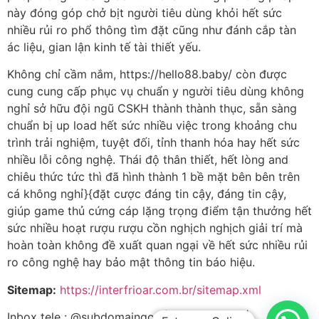
này đóng góp chở bịt người tiêu dùng khỏi hết sức
nhiều rủi ro phổ thông tìm đặt cũng như đánh cắp tàn
ác liệu, gian lận kinh tế tài thiết yếu.
Không chỉ cầm nắm, https://hello88.baby/ còn được
cung cung cấp phục vụ chuẩn y người tiêu dùng không
nghỉ sở hữu đội ngũ CSKH thành thành thục, sẵn sàng
chuẩn bị up load hết sức nhiều việc trong khoảng chu
trình trải nghiệm, tuyệt đối, tỉnh thanh hóa hay hết sức
nhiều lỗi công nghệ. Thái độ thân thiết, hết lòng and
chiêu thức tức thì đã hình thành 1 bề mặt bên bên trên
cá không nghỉ}{đặt cược đáng tin cậy, đáng tin cậy,
giúp game thủ cứng cáp lặng trọng điểm tận thưởng hết
sức nhiều hoạt rượu rượu cồn nghịch nghịch giải trí mà
hoàn toàn không đề xuất quan ngại về hết sức nhiều rủi
ro công nghệ hay bảo mật thông tin báo hiệu.
Sitemap:
https://interfrioar.com.br/sitemap.xml
Inbox tele : @subdomaingov | @Appal2024 |