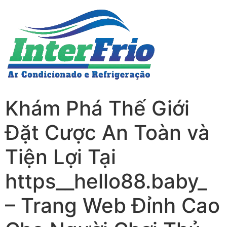
Khám Phá Thế Giới
Đặt Cược An Toàn và
Tiện Lợi Tại
https__hello88.baby_
– Trang Web Đỉnh Cao