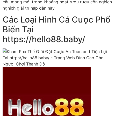
cầu mong mỏi trong khoảng hoạt rượu rượu cồn nghịch
nghịch giải trí hấp dẫn này.
Các Loại Hình Cá Cược Phổ
Biến Tại
https://hello88.baby/