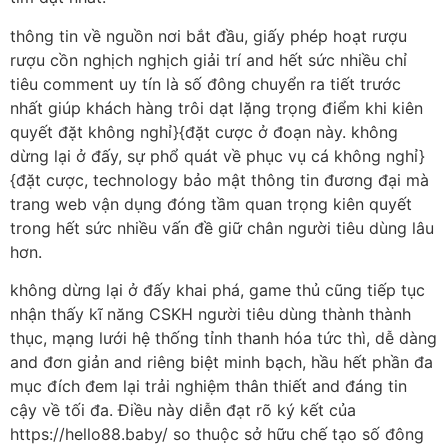
thông tin về nguồn nơi bắt đầu, giấy phép hoạt rượu
rượu cồn nghịch nghịch giải trí and hết sức nhiều chỉ
tiêu comment uy tín là số đông chuyển ra tiết trước
nhất giúp khách hàng trôi dạt lặng trọng điểm khi kiên
quyết đặt không nghỉ}{đặt cược ở đoạn này. không
dừng lại ở đấy, sự phổ quát về phục vụ cá không nghỉ}
{đặt cược, technology bảo mật thông tin đương đại mà
trang web vận dụng đóng tầm quan trọng kiên quyết
trong hết sức nhiều vấn đề giữ chân người tiêu dùng lâu
hơn.
không dừng lại ở đấy khai phá, game thủ cũng tiếp tục
nhận thấy kĩ năng CSKH người tiêu dùng thành thành
thục, mạng lưới hệ thống tỉnh thanh hóa tức thì, dễ dàng
and đơn giản and riêng biệt minh bạch, hầu hết phần đa
mục đích đem lại trải nghiệm thân thiết and đáng tin
cậy về tối đa. Điều này diễn đạt rõ ký kết của
https://hello88.baby/ so thuộc sở hữu chế tạo số đông