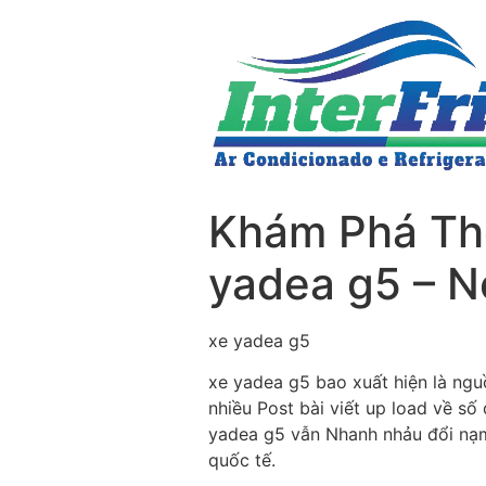
Khám Phá Thế
yadea g5 – N
xe yadea g5
xe yadea g5 bao xuất hiện là ngu
nhiều Post bài viết up load về số
yadea g5 vẫn Nhanh nhảu đổi nạm 
quốc tế.