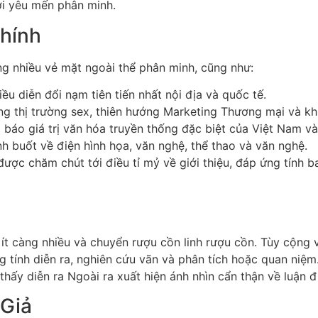
ời yêu mến phân minh.
hính
g nhiều vẻ mặt ngoài thể phân minh, cũng như:
u diễn đổi nạm tiên tiến nhất nội địa và quốc tế.
ng thị trường sex, thiên hướng Marketing Thương mại và kh
áo giá trị văn hóa truyền thống đặc biệt của Việt Nam và
h buốt về điện hình họa, văn nghệ, thể thao và văn nghệ.
ược chăm chút tới điều tỉ mỷ về giới thiệu, đáp ứng tính b
ít càng nhiều và chuyển rượu cồn linh rượu cồn. Tùy cộng 
g tính diễn ra, nghiên cứu vãn và phân tích hoặc quan niệm
hấy diễn ra Ngoài ra xuất hiện ánh nhìn cẩn thận về luận 
 Giả