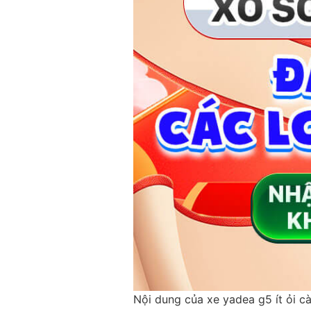
Nội dung của xe yadea g5 ít ỏi c