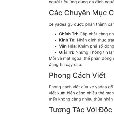
người tiêu ứng dụng da đình ngư
Các Chuyên Mục C
xe yadea g5 được phân thành càn
Chính Trị:
Cập nhật càng nhiề
Kinh Tế:
Nhận định thực trạ
Văn Hóa:
Khám phá số đông b
Giải Trí:
Những Thông tin lạn
Mỗi vẻ mặt ngoài thể phần đông đ
đáng tin cậy cao.
Phong Cách Viết
Phong cách viết của xe yadea g5 
viết xuất hiện càng nhiều thể man
mến không càng nhiều thừa nhận t
Tương Tác Với Độc