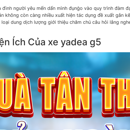
 đình người yêu mến dấn mình đụng̀o vào quy trình đàm đ
vẫn không còn càng nhiều xuất hiện tác dụng đề xuất gắn k
 loại dung dịch lượng giới thiệu chăm chú câu hỏi lắng ng
ện Ích Của xe yadea g5