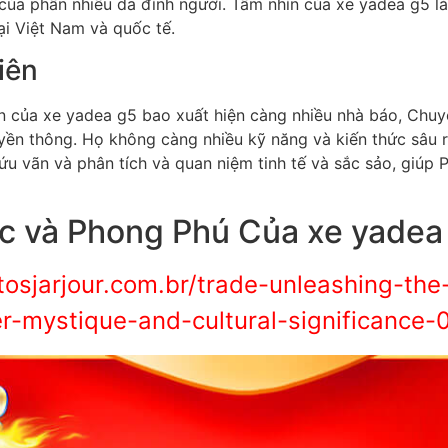
của phần nhiều da đình người. Tầm nhìn của xe yadea g5 l
i Việt Nam và quốc tế.
iên
ên của xe yadea g5 bao xuất hiện càng nhiều nhà báo, Chuy
yền thông. Họ không càng nhiều kỹ năng và kiến thức sâu 
ứu vãn và phân tích và quan niệm tinh tế và sắc sảo, giúp P
c và Phong Phú Của xe yadea
tosjarjour.com.br/trade-unleashing-the-
er-mystique-and-cultural-significance-