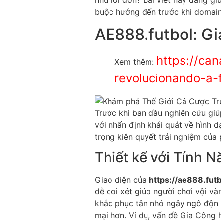
như lời đồn? Bài viết này đang g
buộc hướng đến trước khi domain
AE888.futbol: Gi
https://ca
Xem thêm:
revolucionando-a-
Trước khi ban đầu nghiên cứu gi
với nhấn định khái quát về hình d
trọng kiên quyết trải nghiệm của
Thiết kế với Tính N
Giao diện của
https://ae888.futb
dễ coi xét giúp người chơi vội v
khắc phục tân nhỏ ngây ngô độn 
mại hơn. Ví dụ, vấn đề Gia Công h