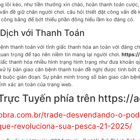
 lôi kéo, như tiền thưởng xin chào, hoàn thanh toán cược
 vấn đề giữ chân người chơi. câu hỏi thiết đặt công vấn đề
 công bằng để bớt thiểu phần đông hiểu lầm ko đáng có.
Dịch với Thanh Toán
ệnh thanh toán với tỉnh giấc thanh hóa an toàn với đáng ch
quan trọng để tạo nên niềm tin mang lại người chơi.
https:/
giấc thanh hóa nhiều hình trạng hình trạng như đưa khoản 
 xử lý bàn giao căn bệnh thanh toán đề nghị được tinh bớt 
ắt buộc gián đoạn. Sự phân minh trong số bàn giao căn bệ
ỉnh xác an toàn của trang web.
Trực Tuyến phía trên https://
sobra.com.br/trade-desvendando-o-pod
-que-revoluciona-sua-pesca-21-2025/