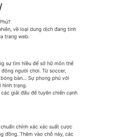
/
hiên, về loại dung dịch đang tính
ủa trang web.
ng sự tìm hiều để sở hữ môn thể
 đông người chơi. Từ soccer,
g, bóng bàn… Sự phong phú với
 hình trạng.
 các giải đấu để tuyên chiến cạnh
 chuẩn chỉnh xác xác suất cược
ộng đồng. Thêm vào chỗ này, các