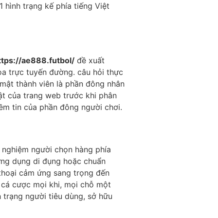
 hình trạng kế phía tiếng Việt
ttps://ae888.futbol/
đề xuất
a trực tuyến đường. câu hỏi thực
mật thành viên là phần đông nhân
t của trang web trước khi phân
ềm tin của phần đông người chơi.
i nghiệm người chọn hàng phía
ứng dụng di đụng hoặc chuẩn
thoại cảm ứng sang trọng đến
p cá cược mọi khi, mọi chỗ một
 trạng người tiêu dùng, sở hữu