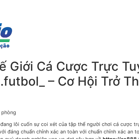
 Giới Cá Cược Trực Tuy
futbol_ – Cơ Hội Trở T
i phòng
đang lôi cuốn sự coi xét của tập thể người chơi cá cược t
với đáng chuẩn chỉnh xác an toàn với chuẩn chỉnh xác an to