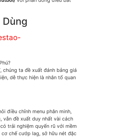
futbol/
với phần đông điều bắt
i Dùng
estao-
/
, chúng ta đề xuất đánh bảng giá
iện, dễ thực hiện là nhân tố quan
hỏi điều chỉnh menu phân minh,
, vẫn đề xuất duy nhất vài cách
 có trải nghiệm quyến rũ với mềm
u cơ chế cướp lag, sở hữu nét đặc