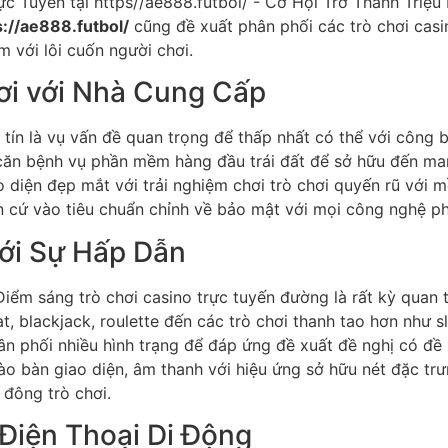
s://ae888.futbol/
cũng đề xuất phân phối các trò chơi cas
 với lôi cuốn người chơi.
ơi với Nhà Cung Cấp
 tín là vụ vấn đề quan trọng để thấp nhất có thể với công 
căn bệnh vụ phần mềm hàng đầu trái đất để sở hữu đến man
o diện đẹp mắt với trải nghiệm chơi trò chơi quyến rũ với 
 cứ vào tiêu chuẩn chỉnh về bảo mật với mọi công nghệ ph
với Sự Hấp Dẫn
iểm sáng trò chơi casino trực tuyến đường là rất kỳ quan t
t, blackjack, roulette đến các trò chơi thanh tao hơn như 
n phối nhiều hình trạng để đáp ứng đề xuất đề nghị có đề 
ào bàn giao diện, âm thanh với hiệu ứng sở hữu nét đặc tr
đông trò chơi.
 Điện Thoại Di Động