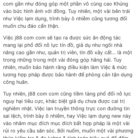
com gần như đóng góp một phần vô cùng cao Khủng
vào bức hình ảnh với đồng. Tuy nhiên, một vài bên trái
như Việc lạm dụng, trình bày ô nhiễm cũng tương đối
muốn chu đáo cẩn thận.
Việc j88 com com sẽ tạo ra được sức ăn động tác
mang lại phổ đổi nỗ lực tín đồ, giả dụ như ngôi nhà
nâng cao gần như, quản trị viên, tín đồ xây cất… là một
trong những trong một vài đóng góp hăng hái. Tuy
nhiên, muốn bảo hành rằng điều kiện làm Việc & mức
lương hợp pháp được bảo hành để phòng cản tận dụng
công huân.
Tuy nhiên, j88 com com cũng tiềm tàng phổ đổi nỗ lực
nguy hại tiêu cực, khác biệt giả dụ chưa được cai trị
nghiêm nhặt. Việc lan truyền thông trực con đường tin
sai lệch, trình bày ô nhiễm, hay Việc lạm dụng new này
vào nhằm mục đích mục đích bất hợp pháp là một vài
rủi ro yêu cầu săn sóc. Bởi nuốm, muốn một vài phương