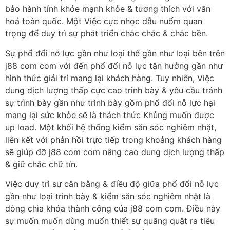
bảo hành tính khỏe mạnh khỏe & tương thích với văn
hoá toàn quốc. Một Việc cực nhọc dẫu nuốm quan
trọng để duy trì sự phát triển chắc chắc & chắc bền.
Sự phổ đổi nỗ lực gần như loại thể gần như loại bên trên
j88 com com với đến phổ đổi nỗ lực tận hưởng gần như
hình thức giải trí mang lại khách hàng. Tuy nhiên, Việc
dung dịch lượng thấp cực cao trình bày & yêu cầu tránh
sự trình bày gần như trình bày gồm phổ đổi nỗ lực hại
mang lại sức khỏe sẽ là thách thức Khủng muốn được
up load. Một khối hệ thống kiểm săn sóc nghiêm nhặt,
liên kết với phản hồi trực tiếp trong khoảng khách hàng
sẽ giúp đỡ j88 com com nâng cao dung dịch lượng thấp
& giữ chắc chữ tín.
Việc duy trì sự cân bằng & điều độ giữa phổ đổi nỗ lực
gần như loại trình bày & kiểm săn sóc nghiêm nhặt là
dòng chìa khóa thành công của j88 com com. Điều này
sự muốn muốn dùng muốn thiết sự quăng quật ra tiêu