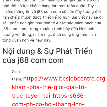
Trang web j88 com com hiện giờ sẽ gây tậu kiếm của
phổ đổi nỗ lực khách hàng internet toàn quốc. Tuy
nhiên, thông tin về j88 com com sẽ còn đấy tương đối
hạn chế & muốn được thiết kế rõ hơn. Bài viết này sẽ đi
sâu phân tích gần như tinh tế & sắc sảo minh bạch của
j88 com com, trong khoảng trình bày đến hình ảnh
hưởng với đồng, nhằm mục đích cung ứng tầm nhìn
tổng quan hơn về new này.
Nội dung & Sự Phát Triển
của j88 com com
Xem
https://www.bcsjobcentre.org.
thêm:
kham-pha-the-gioi-giai-tri-
truc-tuyen-tai-https-s666-
com-ph-co-hoi-thang-lon-