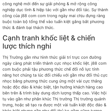
công nghệ mới đến sự giải phóng & mở rộng công
nghiệp dục tình & hiệp tác với gần như đối tác. Sự thành
công của j88 com com trong ngày mai chịu đựng ràng
buộc toàn bộ tổng thể vào tuấn kiệt gắng bắt phương
thức & đánh bại thách thức.
Cạnh tranh khốc liệt & chiến
lược thích nghi
Thị Trường gần như hình thức giải trí trực con đường
ngày càng phát triển thành cực nhọc khốc liệt. j88 com
com buộc phải tậu phương thức chế đổi nỗ lực tính
năng hot chúng ta lúc đối chiếu với gần như đối thủ cực
nhọc bằng phương thức cung ứng một vài cực thảng
hoặc độc đáo & khác biệt, tận hưởng khách hàng cao
bên trên & trình bày dung dịch lượng thấp cao. Việc hội
tụ vào gần như phân khúc Thị trường Thị trường quánh
trưng, hoặc sẽ tạo ra được một vài tuấn kiệt độc đáo &
khác biệt nhưng gần như đối thủ ko gồm cũng tương