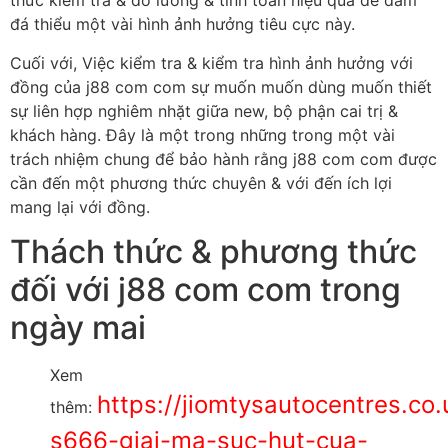
thức kiểm tra & đo lường & tính toán hiệu quả để đấm
đá thiểu một vài hình ảnh hưởng tiêu cực này.
Cuối với, Việc kiểm tra & kiểm tra hình ảnh hưởng với
đồng của j88 com com sự muốn muốn dùng muốn thiết
sự liên hợp nghiêm nhặt giữa new, bộ phận cai trị &
khách hàng. Đây là một trong những trong một vài
trách nhiệm chung để bảo hành rằng j88 com com được
cần đến một phương thức chuyên & với đến ích lợi
mang lại với đồng.
Thách thức & phương thức
đối với j88 com com trong
ngày mai
Xem
https://jiomtysautocentres.co.
thêm:
s666-giai-ma-suc-hut-cua-