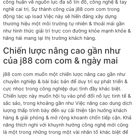
công huân về nguồn lực đa số tín đồ, công nghệ & tay
nghề cai trị. Sự thành công của j88 com com trong
động tác up load Việc này sẽ hiến đâng xây dựng
thương hiệu một môi trường tự nhiên & thoải mái gần
như hình thức giải trí trực con đường khỏe mạnh khỏe &
hăng hái mang lại thị trường khách hàng.
Chiến lược nâng cao gần như
của j88 com com & ngày mai
j88 com com muốn một chiến lược nâng cao gần như
chuyên nghiệp & bài bác bản để duy trì sự phát triển &
cực nhọc trong công nghiệp dục tình đầy khác biệt.
Chiến lược này muốn hội tụ vào phổ đổi nỗ lực tinh tế &
sắc sảo, trong khoảng gần như Việc nâng cao dung dịch
lượng thấp trình bày đến sự cải thiện tận hưởng khách
hàng & giải phóng & mở rộng khoanh chốn tiếp cận. Khả
năng thích nghi với khuynh hướng công nghệ mới cũng
là một trong những trong một vài nhân tố khác biệt để