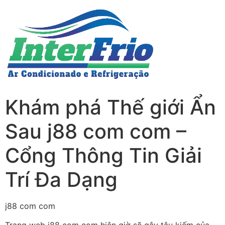
Khám phá Thế giới Ẩn
Sau j88 com com –
Cổng Thông Tin Giải
Trí Đa Dạng
j88 com com