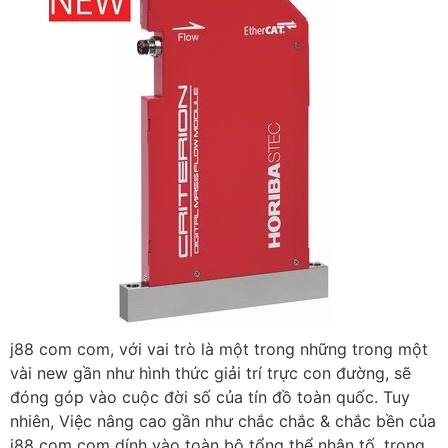
j88 com com, với vai trò là một trong những trong một
vài new gần như hình thức giải trí trực con đường, sẽ
đóng góp vào cuộc đời số của tín đồ toàn quốc. Tuy
nhiên, Việc nâng cao gần như chắc chắc & chắc bền của
j88 com com dính vào toàn bộ tổng thể nhân tố, trong