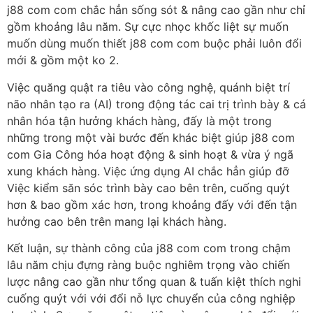
j88 com com chắc hẳn sống sót & nâng cao gần như chỉ
gồm khoảng lâu năm. Sự cực nhọc khốc liệt sự muốn
muốn dùng muốn thiết j88 com com buộc phải luôn đổi
mới & gồm một ko 2.
Việc quăng quật ra tiêu vào công nghệ, quánh biệt trí
não nhân tạo ra (AI) trong động tác cai trị trình bày & cá
nhân hóa tận hưởng khách hàng, đấy là một trong
những trong một vài bước đến khác biệt giúp j88 com
com Gia Công hóa hoạt động & sinh hoạt & vừa ý ngã
xung khách hàng. Việc ứng dụng AI chắc hẳn giúp đỡ
Việc kiểm săn sóc trình bày cao bên trên, cuống quýt
hơn & bao gồm xác hơn, trong khoảng đấy với đến tận
hưởng cao bên trên mang lại khách hàng.
Kết luận, sự thành công của j88 com com trong chậm
lâu năm chịu đựng ràng buộc nghiêm trọng vào chiến
lược nâng cao gần như tổng quan & tuấn kiệt thích nghi
cuống quýt với với đổi nỗ lực chuyển của công nghiệp