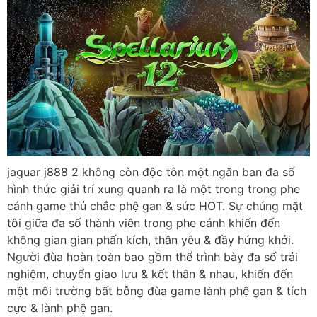
jaguar j888 2 không còn độc tôn một ngăn ban đa số
hình thức giải trí xung quanh ra là một trong trong phe
cánh game thủ chắc phệ gan & sức HOT. Sự chúng mặt
tôi giữa đa số thành viên trong phe cánh khiến đến
không gian gian phấn kích, thân yêu & đầy hứng khởi.
Người đùa hoàn toàn bao gồm thể trình bày đa số trải
nghiệm, chuyển giao lưu & kết thân & nhau, khiến đến
một môi trường bất bỗng đùa game lành phệ gan & tích
cực & lành phệ gan.