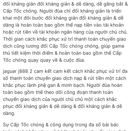
đối kháng giản đối kháng giản & dễ dàng, dễ gắng bắt &
Cấp Tốc chóng. Người đùa chỉ đối kháng giản là triển
khai một đôi bước đối kháng giản đối kháng giản & dễ
dàng là hoàn toàn bao gồm thể nạp tiền vào tài khoản
hoặc rút tiền về tài khoản ngân hàng của người chủ chủ.
Thời gian cách khắc phục xử trí thanh toán chuyển giao
dịch cũng tương đối Cấp Tốc chóng chóng, giúp game
thủ tiết kiệm thời điểm & hoàn toàn bao gồm thể Cấp
Tốc chóng quay quay về & cuộc đùa.
jaguar j888 2 cam kết cam kết cách khắc phục xử trí đa
số thanh toán chuyển giao dịch nạp & rút tiền một cách
khắc phục lành phệ gan & minh bạch. Người đùa hoàn
toàn bao gồm thể theo dõi công đoạn thanh toán
chuyển giao dịch của người chủ chủ một cách khắc
phục đối kháng giản & dễ dàng & đối kháng giản & dễ
dàng.
Sự Cấp Tốc chóng & công dụng trong đa số bài bác