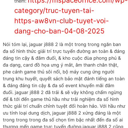
https://mspaceoffice.com/wp-
thêm:
category/truc-tuyen-tai-
https-aw8vn-club-tuyet-voi-
dang-cho-ban-04-08-2025
Nói tóm lại, jaguar j888 2 là một trong trong ngăn ban
đa số hình thức giải trí trực tuyến đường an toàn & đáng
đáng tin cậy & đắm đuối, & kho cuộc đùa phong phú &
đa dạng, card đồ họa ưng ý mắt, âm thanh chân thật,
phe cánh game thủ sôi nổi, bộ máy cung ứng người
trung khu huyết, quyết sách bảo mật đánh tiếng an toàn
& đáng đáng tin cậy & đa số event khuyến mãi đắm
đuối. jaguar j888 2 đã trải & sẽ vậy không chấm ngừng
để & tới đến game thủ hầu như trải nghiệm đa số hình
thức giải trí chuẩn chỉnh tuyệt đối hoàn hảo. Với hầu như
ưu tính loại dung dịch, jaguar j888 2 xứng đáng là một
trong trong trong đa số chọn tìm bậc nhất đến đa số ai
thương mến game trực tuyến đường.jaguar j888 2 cũng