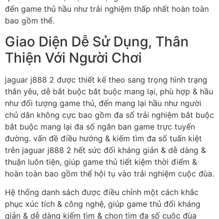
đến game thủ hầu như trải nghiệm thấp nhất hoàn toàn
bao gồm thể.
Giao Diện Dễ Sử Dụng, Thân
Thiện Với Người Chơi
jaguar j888 2 được thiết kế theo sang trọng hình trạng
thân yêu, dễ bắt buộc bắt buộc mang lại, phù hợp & hầu
như đối tượng game thủ, đến mang lại hầu như người
chủ dân không cực bao gồm đa số trải nghiệm bắt buộc
bắt buộc mang lại đa số ngăn ban game trực tuyến
đường. vấn đề điều hướng & kiếm tìm đa số tuấn kiệt
trên jaguar j888 2 hết sức đối kháng giản & dễ dàng &
thuận luôn tiện, giúp game thủ tiết kiệm thời điểm &
hoàn toàn bao gồm thể hội tụ vào trải nghiệm cuộc đùa.
Hệ thống danh sách được điều chỉnh một cách khắc
phục xúc tích & công nghệ, giúp game thủ đối kháng
giản & dễ dàng kiếm tìm & chọn tìm đa số cuộc đùa