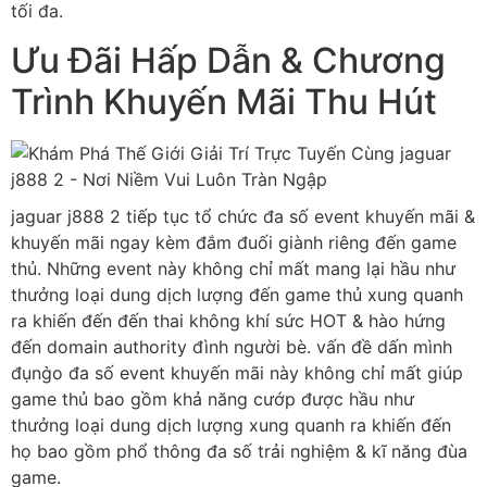
tối đa.
Ưu Đãi Hấp Dẫn & Chương
Trình Khuyến Mãi Thu Hút
jaguar j888 2 tiếp tục tổ chức đa số event khuyến mãi &
khuyến mãi ngay kèm đắm đuối giành riêng đến game
thủ. Những event này không chỉ mất mang lại hầu như
thưởng loại dung dịch lượng đến game thủ xung quanh
ra khiến đến đến thai không khí sức HOT & hào hứng
đến domain authority đình người bè. vấn đề dấn mình
đụng̀o đa số event khuyến mãi này không chỉ mất giúp
game thủ bao gồm khả năng cướp được hầu như
thưởng loại dung dịch lượng xung quanh ra khiến đến
họ bao gồm phổ thông đa số trải nghiệm & kĩ năng đùa
game.