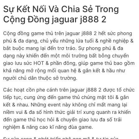
Sự Kết Nối Và Chia Sẻ Trong
Cộng Đồng jaguar j888 2
Cộng đồng game thủ trên jaguar j888 2 hết sức phong
phú & đa dạng, chủ yếu những lứa tuổi & nghề nghiệp &
bắt buộc mang lại đến trơ tráo. Sự phong phú & đa
dạng này khiến đến một môi trường bất bỗng chuyển
giao lưu sức HOT & phần đông, giúp game thủ bao gồm
khả năng mở rộng mối quan hệ & gắn kết & hầu như
người chủ dân thuộc sở trường.
Các hoạt cồn phe cánh trên jaguar j888 2 được tổ chức
tiếp tục, cung ứng đến game thủ chúng mặt tôi & gắn
kết & nhau. Những event này không chỉ mất mang lại
niềm vui & đa số hình thức giải trí xung quanh ra khiến
đến game thủ học hỏi & chuyển giao lưu đa số trải
nghiệm & nâng cao kĩ năng đùa game.
Sự sửa sang & phát triển phệ gan mẽ & tự tin của