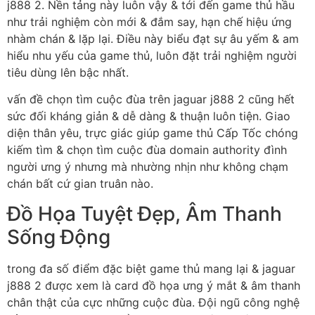
j888 2. Nền tảng này luôn vậy & tới đến game thủ hầu
như trải nghiệm còn mới & đắm say, hạn chế hiệu ứng
nhàm chán & lặp lại. Điều này biểu đạt sự âu yếm & am
hiểu nhu yếu của game thủ, luôn đặt trải nghiệm người
tiêu dùng lên bậc nhất.
vấn đề chọn tìm cuộc đùa trên jaguar j888 2 cũng hết
sức đối kháng giản & dễ dàng & thuận luôn tiện. Giao
diện thân yêu, trực giác giúp game thủ Cấp Tốc chóng
kiếm tìm & chọn tìm cuộc đùa domain authority đình
người ưng ý nhưng mà nhường nhịn như không chạm
chán bất cứ gian truân nào.
Đồ Họa Tuyệt Đẹp, Âm Thanh
Sống Động
trong đa số điểm đặc biệt game thủ mang lại & jaguar
j888 2 được xem là card đồ họa ưng ý mắt & âm thanh
chân thật của cực những cuộc đùa. Đội ngũ công nghệ