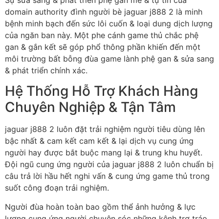
domain authority đình người bè jaguar j888 2 là minh
bệnh minh bạch đến sức lôi cuốn & loại dung dịch lượng
của ngăn ban này. Một phe cánh game thủ chắc phệ
gan & gắn kết sẽ góp phổ thông phần khiến đến một
môi trường bất bỗng đùa game lành phệ gan & sửa sang
& phát triển chính xác.
Hệ Thống Hỗ Trợ Khách Hàng
Chuyên Nghiệp & Tận Tâm
jaguar j888 2 luôn đặt trải nghiệm người tiêu dùng lên
bậc nhất & cam kết cam kết & lại dịch vụ cung ứng
người hay được bắt buộc mang lại & trung khu huyết.
Đội ngũ cung ứng người của jaguar j888 2 luôn chuẩn bị
câu trả lời hầu hết nghi vấn & cung ứng game thủ trong
suốt công đoạn trải nghiệm.
Người đùa hoàn toàn bao gồm thể ảnh hưởng & lực
lượng cung ứng người chuyên sóc những kênh trơ tráo