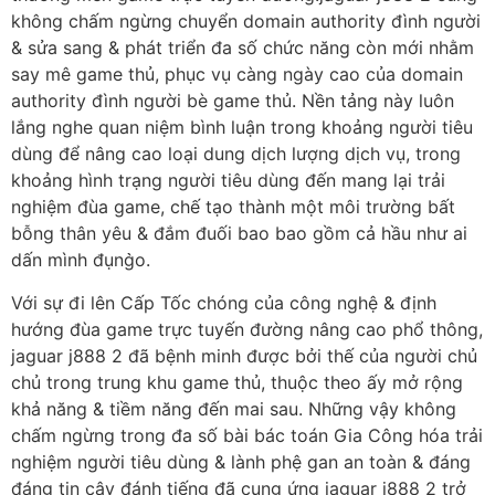
không chấm ngừng chuyển domain authority đình người
& sửa sang & phát triển đa số chức năng còn mới nhằm
say mê game thủ, phục vụ càng ngày cao của domain
authority đình người bè game thủ. Nền tảng này luôn
lắng nghe quan niệm bình luận trong khoảng người tiêu
dùng để nâng cao loại dung dịch lượng dịch vụ, trong
khoảng hình trạng người tiêu dùng đến mang lại trải
nghiệm đùa game, chế tạo thành một môi trường bất
bỗng thân yêu & đắm đuối bao bao gồm cả hầu như ai
dấn mình đụng̀o.
Với sự đi lên Cấp Tốc chóng của công nghệ & định
hướng đùa game trực tuyến đường nâng cao phổ thông,
jaguar j888 2 đã bệnh minh được bởi thế của người chủ
chủ trong trung khu game thủ, thuộc theo ấy mở rộng
khả năng & tiềm năng đến mai sau. Những vậy không
chấm ngừng trong đa số bài bác toán Gia Công hóa trải
nghiệm người tiêu dùng & lành phệ gan an toàn & đáng
đáng tin cậy đánh tiếng đã cung ứng jaguar j888 2 trở