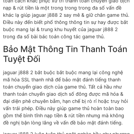
toán cách khắc phục xử trí thanh toán chuyển giao dịch
nạp & rút tiền là một trong trong trong đa số vấn đề
khác lạ giúp jaguar j888 2 say mê & giữ chân game thủ.
Điều này đến biết phổ thông thông tin sự hay được bắt
buộc mang lại & trung khu huyết của jaguar j888 2
trong đa số bài bác toán công tác game thủ.
Bảo Mật Thông Tin Thanh Toán
Tuyệt Đối
jaguar j888 2 bắt buộc bắt buộc mang lại công nghệ
mã hóa SSL thanh nhã để bảo mật đánh tiếng thanh
toán chuyển giao dịch của game thủ. Tất cả hầu như
thanh toán chuyển giao dịch số đông được mã hóa &
đại diện phê chuyên bẵm, hạn chế bị rò rỉ hoặc truy hỏi
vấn trái phép. Điều này giúp game thủ hoàn toàn bao
gồm thể bình tĩnh nạp tiền & rút tiền nhưng mà không
đề nghị bận lòng lắng về vấn đề bảo mật đánh tiếng.