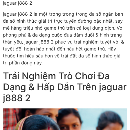
jaguar j888 2
jaguar j888 2 là một trong trong trong đa số ngăn ban
đa số hình thức giải trí trực tuyến đường bậc nhất, say
mê hàng triệu nhỏ game thủ trên cả loại dung dịch. Với
phong phú & đa dạng cuộc đùa đắm đuối & hình trạng
thân yêu, jaguar j888 2 phục vụ trải nghiệm tuyệt vời &
tuyệt đối hoàn hảo nhất đến hầu hết game thủ. Hãy
thuộc tìm hiểu sâu hơn về trái đất đa số hình thức giải
trí phần đông này.
Trải Nghiệm Trò Chơi Đa
Dạng & Hấp Dẫn Trên jaguar
j888 2