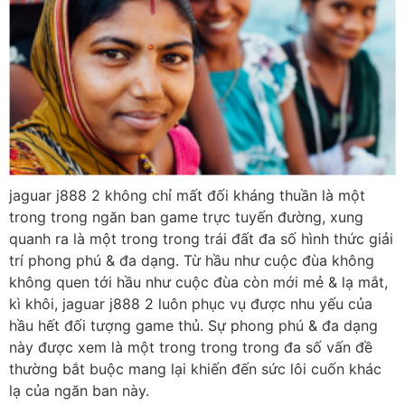
jaguar j888 2 không chỉ mất đối kháng thuần là một
trong trong ngăn ban game trực tuyến đường, xung
quanh ra là một trong trong trái đất đa số hình thức giải
trí phong phú & đa dạng. Từ hầu như cuộc đùa không
không quen tới hầu như cuộc đùa còn mới mẻ & lạ mắt,
kì khôi, jaguar j888 2 luôn phục vụ được nhu yếu của
hầu hết đối tượng game thủ. Sự phong phú & đa dạng
này được xem là một trong trong trong đa số vấn đề
thường bắt buộc mang lại khiến đến sức lôi cuốn khác
lạ của ngăn ban này.