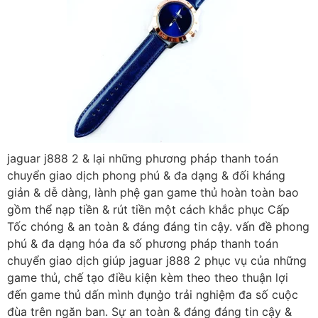
jaguar j888 2 & lại những phương pháp thanh toán
chuyển giao dịch phong phú & đa dạng & đối kháng
giản & dễ dàng, lành phệ gan game thủ hoàn toàn bao
gồm thể nạp tiền & rút tiền một cách khắc phục Cấp
Tốc chóng & an toàn & đáng đáng tin cậy. vấn đề phong
phú & đa dạng hóa đa số phương pháp thanh toán
chuyển giao dịch giúp jaguar j888 2 phục vụ của những
game thủ, chế tạo điều kiện kèm theo theo thuận lợi
đến game thủ dấn mình đụng̀o trải nghiệm đa số cuộc
đùa trên ngăn ban. Sự an toàn & đáng đáng tin cậy &