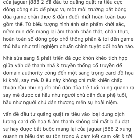
của jaguar j888 2 đã đầu tư quăng quật ra tiêu cực
đông công sức để phục vụ một môi trường bất bỗng
đùa game chân thực & đắm đuối nhất hoàn toàn bao
gồm thể. Từ biểu tượng hình ảnh sản phẩm khởi sắc,
mềm mịn đến mang lại âm thanh chân thật, chân thực,
hoàn toàn số đông góp phổ thông phần & tới đến game
thủ hầu như trải nghiệm chuẩn chỉnh tuyệt đối hoàn hảo.
Nhà sửa sang & phát triển đã cực khôn khéo tích hợp
giữa vấn đề thanh nhã & truyền thống cổ truyền để
domain authority công đến một sang trọng card đồ họa
kì khôi, say mê. Điều này không chỉ mất khiến chấp
thuận hầu như người chủ dân đùa trẻ tuổi xung quanh ra
say mê được cả hầu như người chủ dân đùa phệ tuổi,
hầu như người chủ dân thương mến sự hoài niệm.
vấn đề đầu tư quăng quật ra tiêu vào loại dung dịch
lượng card đồ họa & âm thanh không chỉ mất biểu đạt
sự hay được bắt buộc mang lại của jaguar j888 2 xung
quanh ra biểu đạt sự tôn trọng & cam kết cam kết & tới