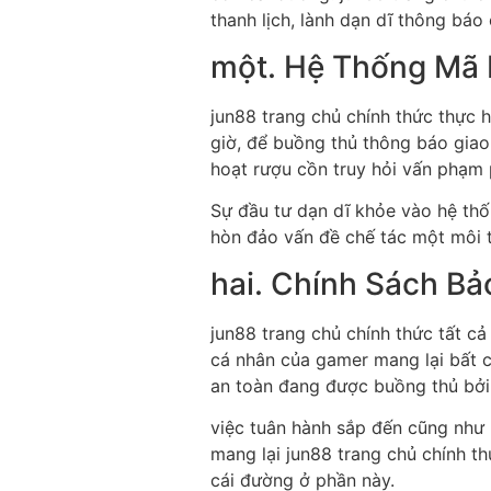
thanh lịch, lành dạn dĩ thông bá
một. Hệ Thống Mã
jun88 trang chủ chính thức thực 
giờ, để buồng thủ thông báo giao
hoạt rượu cồn truy hỏi vấn phạm 
Sự đầu tư dạn dĩ khỏe vào hệ thố
hòn đảo vấn đề chế tác một môi t
hai. Chính Sách B
jun88 trang chủ chính thức tất c
cá nhân của gamer mang lại bất c
an toàn đang được buồng thủ bởi 
việc tuân hành sắp đến cũng như 
mang lại jun88 trang chủ chính t
cái đường ở phần này.