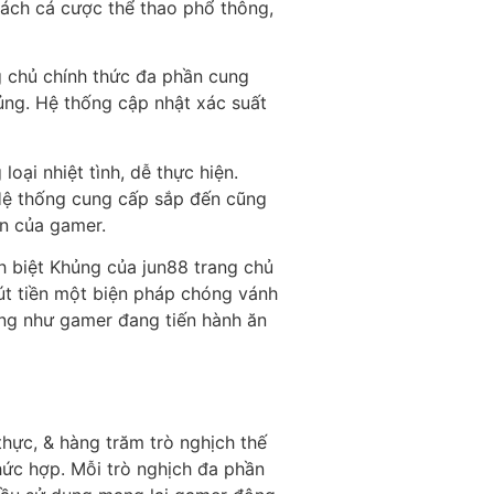
sách cá cược thể thao phổ thông,
ng chủ chính thức đa phần cung
ủng. Hệ thống cập nhật xác suất
oại nhiệt tình, dễ thực hiện.
 Hệ thống cung cấp sắp đến cũng
n của gamer.
h biệt Khủng của jun88 trang chủ
rút tiền một biện pháp chóng vánh
ũng như gamer đang tiến hành ăn
 thực, & hàng trăm trò nghịch thế
ức hợp. Mỗi trò nghịch đa phần