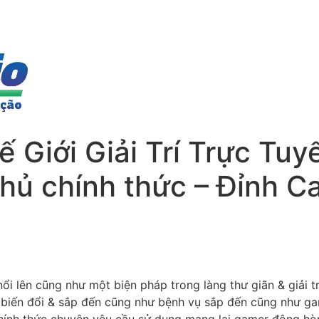
 Giới Giải Trí Trực Tu
hủ chính thức – Đỉnh Ca
ổi lên cũng như một biện pháp trong làng thư giãn & giải t
ổ biến đổi & sắp đến cũng như bệnh vụ sắp đến cũng như g