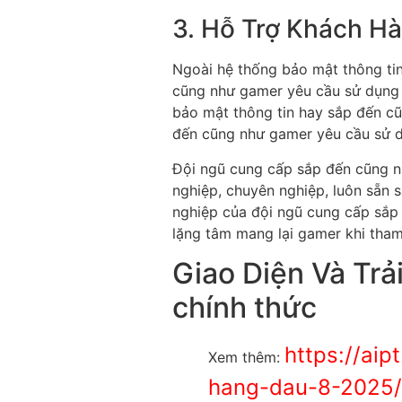
3. Hỗ Trợ Khách H
Ngoài hệ thống bảo mật thông tin
cũng như gamer yêu cầu sử dụng 
bảo mật thông tin hay sắp đến cũ
đến cũng như gamer yêu cầu sử d
Đội ngũ cung cấp sắp đến cũng n
nghiệp, chuyên nghiệp, luôn sẵn 
nghiệp của đội ngũ cung cấp sắp
lặng tâm mang lại gamer khi tham
Giao Diện Và Trả
chính thức
https://aip
Xem thêm:
hang-dau-8-2025/