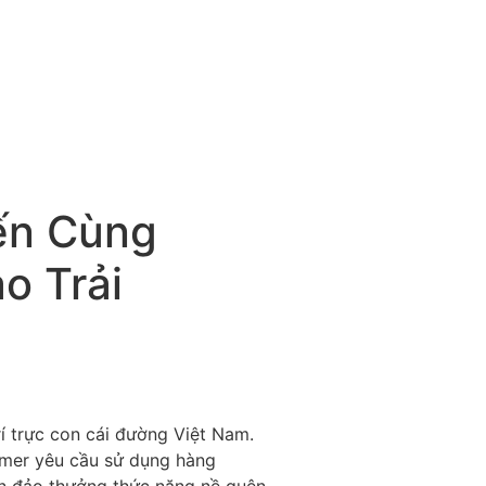
yến Cùng
o Trải
rí trực con cái đường Việt Nam.
amer yêu cầu sử dụng hàng