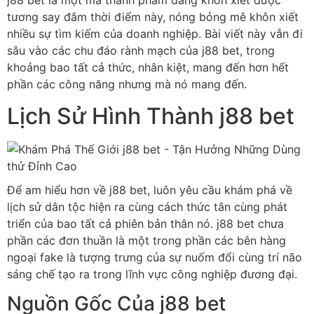
j88 bet là một mã thành phẩm đang khôn xiết được
tương say đắm thời điểm này, nóng bỏng mê khôn xiết
nhiều sự tìm kiếm của doanh nghiệp. Bài viết này vẫn đi
sâu vào các chu đáo rành mạch của j88 bet, trong
khoảng bao tất cả thức, nhân kiệt, mang đến hơn hết
phần các công năng nhưng mà nó mang đến.
Lịch Sử Hình Thành j88 bet
Để am hiểu hơn về j88 bet, luôn yêu cầu khám phá về
lịch sử dân tộc hiện ra cùng cách thức tân cùng phát
triển của bao tất cả phiên bản thân nó. j88 bet chưa
phần các đơn thuần là một trong phần các bên hàng
ngoại fake là tượng trưng của sự nuốm đổi cùng trí não
sáng chế tạo ra trong lĩnh vực công nghiệp đương đại.
Nguồn Gốc Của j88 bet