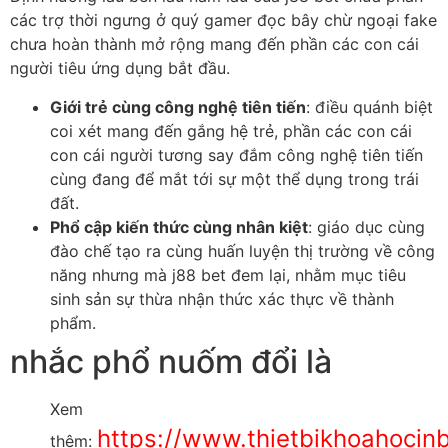
các trợ thời ngưng ở quý gamer đọc bây chừ ngoại fake
chưa hoàn thành mở rộng mang đến phần các con cái
người tiêu ứng dụng bắt đầu.
Giới trẻ cùng công nghệ tiên tiến
: điều quánh biệt
coi xét mang đến gắng hệ trẻ, phần các con cái
con cái người tương say đắm công nghệ tiên tiến
cùng đang để mắt tới sự một thể dụng trong trái
đất.
Phổ cập kiến thức cùng nhân kiệt
: giáo dục cùng
đào chế tạo ra cùng huấn luyện thị trường về công
năng nhưng mà j88 bet đem lại, nhằm mục tiêu
sinh sản sự thừa nhận thức xác thực về thành
phẩm.
nhắc phổ nuốm đổi là
Xem
https://www.thietbikhoahoci
thêm: