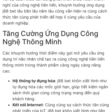
nghỉ của công nghệ tiên tiến, khuynh hướng ứng dụng
j88 bet lâu bền lâu năm lâu cũng vẫn hiện ra cùng cách
thức tân cùng phát triển để hợp lí cùng yêu cầu của
doanh nghiệp.
Tăng Cường Ứng Dụng Công
Nghệ Thông Minh
Các khuynh hướng thời điểm này gợi mở yêu cầu ứng
dụng trí não nhân chế tạo ra cùng công nghệ tiên tiến
thông minh trong thành phẩm càng ngày càng nâng
cao.
Hệ thống tự đụng hóa
: j88 bet khôn xiết hình như
tự đụng hóa các mốc giới hạn, giúp tiết kiệm ngân
sách thời gian cùng công trạng mang đến quý
khách hàng.
Kết nối Internet
: Cùng cùng sự cách thức tân cùng
phát triển của IoT, j88 bet khôn xiết hình như liên