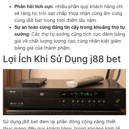
Phản hồi tích cực
: nhiều phần quý khách hàng chi
sẻ rằng họ trôi dạt chấp thừa nhận cùng ấm cúng
cùng j88 bet trong thời điểm lâu năm.
Sự an toàn cùng đáng tin cậy trong khoảng thợ tự
sướng
: Các thợ tự sướng cũng tích cực đánh bảng
giá về chất lượng lượng cao cùng nhân kiệt giảm
bảng giá của thành phẩm.
Lợi Ích Khi Sử Dụng j88 bet
Sử dụng j88 bet đem lại phần đông công năng thiết
thực mang đến quý khách hàng, trong khoảng kinh tế