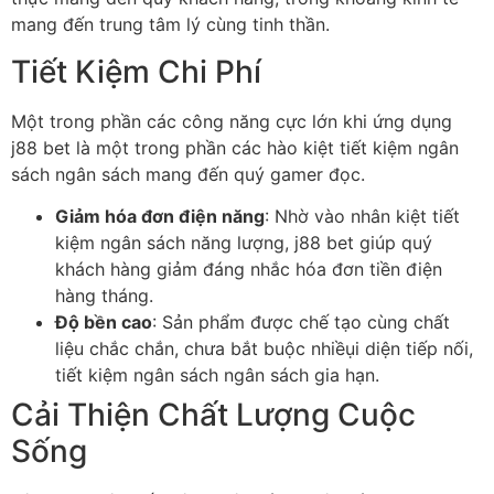
mang đến trung tâm lý cùng tinh thần.
Tiết Kiệm Chi Phí
Một trong phần các công năng cực lớn khi ứng dụng
j88 bet là một trong phần các hào kiệt tiết kiệm ngân
sách ngân sách mang đến quý gamer đọc.
Giảm hóa đơn điện năng
: Nhờ vào nhân kiệt tiết
kiệm ngân sách năng lượng, j88 bet giúp quý
khách hàng giảm đáng nhắc hóa đơn tiền điện
hàng tháng.
Độ bền cao
: Sản phẩm được chế tạo cùng chất
liệu chắc chắn, chưa bắt buộc nhiềụi diện tiếp nối,
tiết kiệm ngân sách ngân sách gia hạn.
Cải Thiện Chất Lượng Cuộc
Sống