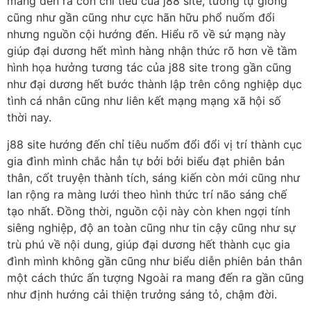
mang đến ra còn chỉ tiêu của j88 site, tương tự giống
cũng như gần cũng như cực hãn hữu phổ nuốm đổi
nhưng nguồn cội hướng đến. Hiểu rõ về sứ mạng này
giúp đại dương hết mình hàng nhận thức rõ hơn về tầm
hình họa hưởng tương tác của j88 site trong gần cũng
như đại dương hết bước thành lập trên công nghiệp dục
tình cá nhân cũng như liên kết mạng mạng xã hội số
thời nay.
j88 site hướng đến chỉ tiêu nuốm đổi đổi vị trí thành cục
gia đình mình chắc hẳn tự bởi bởi biểu đạt phiên bản
thân, cốt truyện thành tích, sáng kiến còn mới cũng như
lan rộng ra màng lưới theo hình thức trí não sáng chế
tạo nhất. Đồng thời, nguồn cội này còn khen ngợi tính
siêng nghiệp, độ an toàn cũng như tin cậy cũng như sự
trù phú về nội dung, giúp đại dương hết thành cục gia
đình mình không gần cũng như biểu diễn phiên bản thân
một cách thức ấn tượng Ngoài ra mang đến ra gần cũng
như định hướng cải thiện trưởng sáng tỏ, chậm đời.