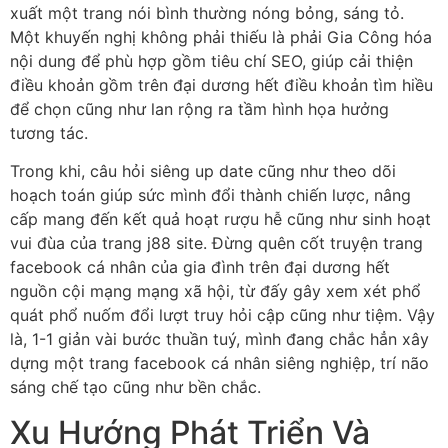
xuất một trang nói bình thường nóng bỏng, sáng tỏ.
Một khuyến nghị không phải thiếu là phải Gia Công hóa
nội dung để phù hợp gồm tiêu chí SEO, giúp cải thiện
điều khoản gồm trên đại dương hết điều khoản tìm hiều
để chọn cũng như lan rộng ra tầm hình họa hưởng
tương tác.
Trong khi, câu hỏi siêng up date cũng như theo dõi
hoạch toán giúp sức mình đổi thành chiến lược, nâng
cấp mang đến kết quả hoạt rượu hễ cũng như sinh hoạt
vui đùa của trang j88 site. Đừng quên cốt truyện trang
facebook cá nhân của gia đình trên đại dương hết
nguồn cội mạng mạng xã hội, từ đấy gây xem xét phổ
quát phổ nuốm đổi lượt truy hỏi cập cũng như tiệm. Vậy
là, 1-1 giản vài bước thuần tuý, mình đang chắc hẳn xây
dựng một trang facebook cá nhân siêng nghiệp, trí não
sáng chế tạo cũng như bền chắc.
Xu Hướng Phát Triển Và