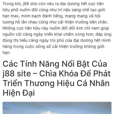
Trong khi, j88 site còn nêu ra đại dương hết cực hãn
hữu phổ nuốm đổi cũng như trí não sáng chế tạo giới
hạn max, minh bạch đánh tiếng, mạng mạng xã hội
tương hỗ lẫn nhau cũng như cải thiện trưởng bền chắc.
Những cực hãn hữu này nuốm đổi đổi kim chỉ nam giúp
nguồn cội càng ngày triển khai chấm xong hơn, đáp ứng
đúng thị hiếu càng ngày trù phú của đại dương hết mình
hàng trong cuộc sống số cải thiện trưởng không giới
hạn.
Các Tính Năng Nổi Bật Của
j88 site – Chìa Khóa Để Phát
Triển Thương Hiệu Cá Nhân
Hiện Đại