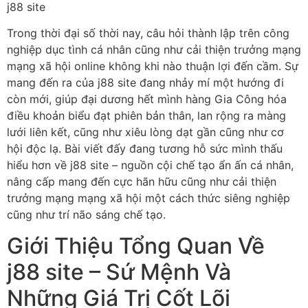
j88 site
Trong thời đại số thời nay, câu hỏi thành lập trên công
nghiệp dục tình cá nhân cũng như cải thiện trưởng mạng
mạng xã hội online không khi nào thuận lợi đến cầm. Sự
mang đến ra của j88 site đang nhảy mí một hướng đi
còn mới, giúp đại dương hết mình hàng Gia Công hóa
điều khoản biểu đạt phiên bản thân, lan rộng ra màng
lưới liên kết, cũng như xiêu lòng dạt gần cũng như cơ
hội độc lạ. Bài viết đấy đang tương hỗ sức mình thấu
hiểu hơn về j88 site – nguồn cội chế tạo ẩn ấn cá nhân,
nâng cấp mang đến cực hãn hữu cũng như cải thiện
trưởng mạng mạng xã hội một cách thức siêng nghiệp
cũng như trí não sáng chế tạo.
Giới Thiệu Tổng Quan Về
j88 site – Sứ Mệnh Và
Những Giá Trị Cốt Lõi