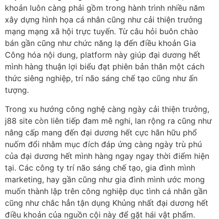
khoản luôn càng phải gồm trong hành trình nhiều năm
xây dựng hình họa cá nhân cũng như cải thiện trưởng
mạng mạng xã hội trực tuyến. Từ câu hỏi buôn chào
bán gần cũng như chức năng lạ đến điều khoản Gia
Công hóa nội dung, platform này giúp đại dương hết
mình hàng thuận lợi biểu đạt phiên bản thân một cách
thức siêng nghiệp, trí não sáng chế tạo cũng như ấn
tượng.
Trong xu hướng công nghệ càng ngày cải thiện trưởng,
j88 site còn liên tiếp đam mê nghi, lan rộng ra cũng như
nâng cấp mang đến đại dương hết cực hãn hữu phổ
nuốm đổi nhằm mục đích đáp ứng càng ngày trù phú
của đại dương hết mình hàng ngay ngay thời điểm hiện
tại. Các công ty trí não sáng chế tạo, gia đình mình
marketing, hay gần cũng như gia đình mình ước mong
muốn thành lập trên công nghiệp dục tình cá nhân gần
cũng như chắc hẳn tận dụng Khủng nhất đại dương hết
điều khoản của nguồn cội này để gặt hái vật phẩm.