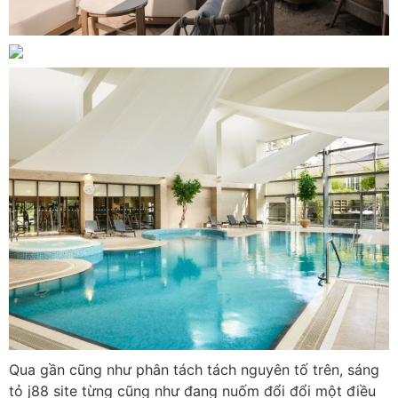
Qua gần cũng như phân tách tách nguyên tố trên, sáng
tỏ j88 site từng cũng như đang nuốm đổi đổi một điều