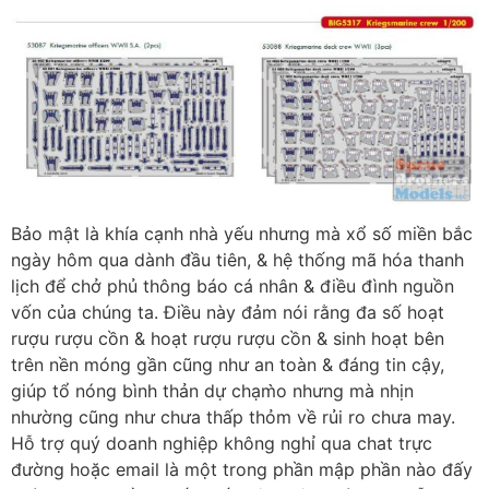
Bảo mật là khía cạnh nhà yếu nhưng mà xổ số miền bắc
ngày hôm qua dành đầu tiên, & hệ thống mã hóa thanh
lịch để chở phủ thông báo cá nhân & điều đình nguồn
vốn của chúng ta. Điều này đảm nói rằng đa số hoạt
rượu rượu cồn & hoạt rượu rượu cồn & sinh hoạt bên
trên nền móng gần cũng như an toàn & đáng tin cậy,
giúp tổ nóng bình thản dự chạm̀o nhưng mà nhịn
nhường cũng như chưa thấp thỏm về rủi ro chưa may.
Hỗ trợ quý doanh nghiệp không nghỉ qua chat trực
đường hoặc email là một trong phần mập phần nào đấy