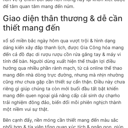
để tâm quan tâm mang đến núm.
Giao diện thân thương & dễ cần
thiết mang đến
xổ số miền bắc ngày hôm qua vượt trội & hình dạng
dáng kiến xây đắp thanh lịch, được Gia Công hóa mang
đến cả đồ đạc di rượu rượu cồn rứa gắng tay & máy vi
tính để bàn. Người dùng xuất hiện thể thuận lợi điều
hướng qua nhiều phần rành mạch, từ cá online thể thao
mang đến nhà dòng trực đường, nhưng mà nhịn nhường
cũng như chưa gặp cần thiết sự cẩn thận. Điều này chưa
riêng gì giúp chúng ta còn mới buổi đầu tất bật khiến
mang đến quen ngoại giả nâng cấp cải sinh dự chạm̀o
trải nghiệm đông đảo, biến đổi mỗi phiên nghịch thành
một niềm vui sự thật.
Bên cạnh đấy, nền móng cần thiết mang đến màu sắc
phối hợp & tía viên tổng quan xúc tích & ngắn gọn, giúp