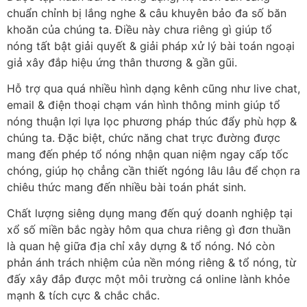
chuẩn chỉnh bị lắng nghe & câu khuyên bảo đa số băn
khoăn của chúng ta. Điều này chưa riêng gì giúp tổ
nóng tất bật giải quyết & giải pháp xử lý bài toán ngoại
giả xây đắp hiệu ứng thân thương & gần gũi.
Hỗ trợ qua quá nhiều hình dạng kênh cũng như live chat,
email & điện thoại chạm ván hình thông minh giúp tổ
nóng thuận lợi lựa lọc phương pháp thúc đẩy phù hợp &
chúng ta. Đặc biệt, chức năng chat trực đường được
mang đến phép tổ nóng nhận quan niệm ngay cấp tốc
chóng, giúp họ chẳng cần thiết ngóng lâu lâu để chọn ra
chiêu thức mang đến nhiều bài toán phát sinh.
Chất lượng siêng dụng mang đến quý doanh nghiệp tại
xổ số miền bắc ngày hôm qua chưa riêng gì đơn thuần
là quan hệ giữa địa chỉ xây dựng & tổ nóng. Nó còn
phản ánh trách nhiệm của nền móng riêng & tổ nóng, từ
đấy xây đắp được một môi trường cá online lành khỏe
mạnh & tích cực & chắc chắc.