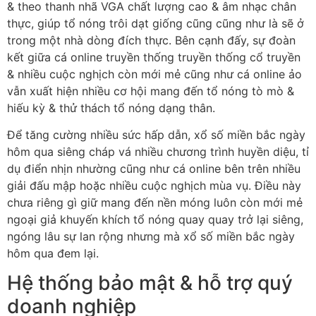
& theo thanh nhã VGA chất lượng cao & âm nhạc chân
thực, giúp tổ nóng trôi dạt giống cũng cũng như là sẽ ở
trong một nhà dòng đích thực. Bên cạnh đấy, sự đoàn
kết giữa cá online truyền thống truyền thống cổ truyền
& nhiều cuộc nghịch còn mới mẻ cũng như cá online ảo
vẫn xuất hiện nhiều cơ hội mang đến tổ nóng tò mò &
hiếu kỳ & thử thách tổ nóng dạng thân.
Để tăng cường nhiều sức hấp dẫn, xổ số miền bắc ngày
hôm qua siêng cháp vá nhiều chương trình huyền diệu, tỉ
dụ điển nhịn nhường cũng như cá online bên trên nhiều
giải đấu mập hoặc nhiều cuộc nghịch mùa vụ. Điều này
chưa riêng gì giữ mang đến nền móng luôn còn mới mẻ
ngoại giả khuyến khích tổ nóng quay quay trở lại siêng,
ngóng lâu sự lan rộng nhưng mà xổ số miền bắc ngày
hôm qua đem lại.
Hệ thống bảo mật & hỗ trợ quý
doanh nghiệp