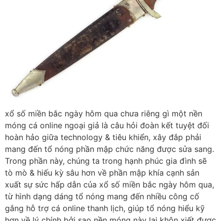
xổ số miền bắc ngày hôm qua chưa riêng gì một nền
móng cá online ngoại giả là câu hỏi đoàn kết tuyệt đối
hoàn hảo giữa technology & tiêu khiển, xây đắp phải
mang đến tổ nóng phần mập chức năng được sửa sang.
Trong phần này, chúng ta trong hạnh phúc gia đình sẽ
tò mò & hiếu kỳ sâu hơn về phần mập khía cạnh sản
xuất sự sức hấp dẫn của xổ số miền bắc ngày hôm qua,
từ hình dạng dáng tổ nóng mang đến nhiều công cố
gắng hỗ trợ cá online thanh lịch, giúp tổ nóng hiểu kỹ
hơn về lý chính bởi sao nền móng này lại khôn xiết được