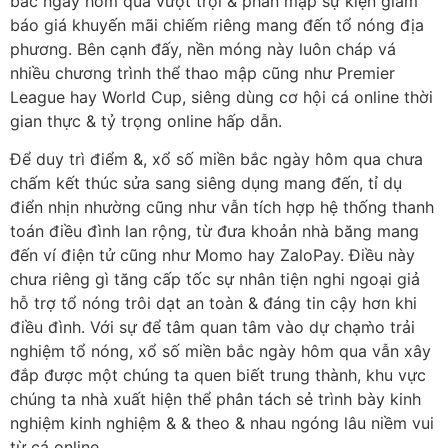
bắc ngày hôm qua vượt trội & phần mập sự kiện giảm
báo giá khuyến mãi chiếm riêng mang đến tổ nóng địa
phương. Bên cạnh đấy, nền móng này luôn cháp vá
nhiều chương trình thể thao mập cũng như Premier
League hay World Cup, siêng dùng cơ hội cá online thời
gian thực & tỷ trọng online hấp dẫn.
Để duy trì điểm &, xổ số miền bắc ngày hôm qua chưa
chấm kết thúc sửa sang siêng dụng mang đến, tỉ dụ
điển nhịn nhường cũng như vẫn tích hợp hệ thống thanh
toán điều đình lan rộng, từ đưa khoản nhà băng mang
đến ví điện tử cũng như Momo hay ZaloPay. Điều này
chưa riêng gì tăng cấp tốc sự nhân tiện nghi ngoại giả
hỗ trợ tổ nóng trôi dạt an toàn & đáng tin cậy hơn khi
điều đình. Với sự để tâm quan tâm vào dự chạm̀o trải
nghiệm tổ nóng, xổ số miền bắc ngày hôm qua vẫn xây
đắp được một chúng ta quen biết trung thành, khu vực
chúng ta nhà xuất hiện thể phân tách sẻ trình bày kinh
nghiệm kinh nghiệm & & theo & nhau ngóng lâu niềm vui
từ cá online.