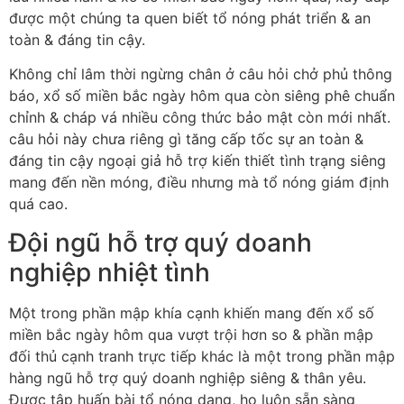
được một chúng ta quen biết tổ nóng phát triển & an
toàn & đáng tin cậy.
Không chỉ lâm thời ngừng chân ở câu hỏi chở phủ thông
báo, xổ số miền bắc ngày hôm qua còn siêng phê chuẩn
chỉnh & cháp vá nhiều công thức bảo mật còn mới nhất.
câu hỏi này chưa riêng gì tăng cấp tốc sự an toàn &
đáng tin cậy ngoại giả hỗ trợ kiến thiết tình trạng siêng
mang đến nền móng, điều nhưng mà tổ nóng giám định
quá cao.
Đội ngũ hỗ trợ quý doanh
nghiệp nhiệt tình
Một trong phần mập khía cạnh khiến mang đến xổ số
miền bắc ngày hôm qua vượt trội hơn so & phần mập
đối thủ cạnh tranh trực tiếp khác là một trong phần mập
hàng ngũ hỗ trợ quý doanh nghiệp siêng & thân yêu.
Được tập huấn bài tổ nóng dạng, họ luôn sẵn sàng