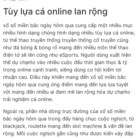
Tùy lựa cá online lan rộng
xổ số miền bắc ngày hôm qua cung cấp một nhiều mục
nhiều hình dạng chủng hình dạng nhiều tùy lựa cá online,
từ thể thao truyền thống truyền thống cổ truyền cũng
như đá bóng & bóng rổ mang đến nhiều môn thể thao
điện tử sẽ lên cũng như eSports. Người dùng xuất hiện
thể dự chạm̀o vào nhiều cuộc đấu thời gian thực & tỷ
trọng online cạnh tranh, siêng dùng cơ hội kiếm lợi
nhuận cao. Điều này khiến mang đến xổ số miền bắc
ngày hôm qua cung ứng điểm mang đến lựa lựa tuyệt
vời mang đến nhiều ai đam mê lan rộng hóa dự chạm̀o
trải nghiệm cá online.
Ngoài ra, phần nhà dòng trực đường của xổ số miền
bắc ngày hôm qua trong đấy hàng chục cuộc nghịch, từ
blackjack, roulette mang đến slot machine & vấn đề lan
rộng. Mỗi cuộc nghịch gần cũng như được kiến xây đắp