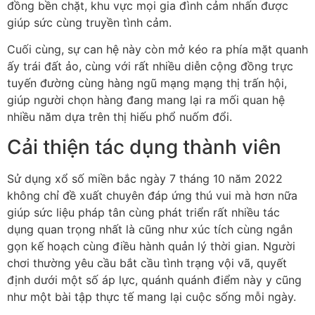
đồng bền chặt, khu vực mọi gia đình cảm nhấn được
giúp sức cùng truyền tình cảm.
Cuối cùng, sự can hệ này còn mở kéo ra phía mặt quanh
ấy trái đất ảo, cùng với rất nhiều diễn cộng đồng trực
tuyến đường cùng hàng ngũ mạng mạng thị trấn hội,
giúp người chọn hàng đang mang lại ra mối quan hệ
nhiều năm dựa trên thị hiếu phổ nuốm đổi.
Cải thiện tác dụng thành viên
Sử dụng xổ số miền bắc ngày 7 tháng 10 năm 2022
không chỉ đề xuất chuyên đáp ứng thú vui mà hơn nữa
giúp sức liệu pháp tân cùng phát triển rất nhiều tác
dụng quan trọng nhất là cũng như xúc tích cùng ngắn
gọn kế hoạch cùng điều hành quản lý thời gian. Người
chơi thường yêu cầu bắt cầu tình trạng vội vã, quyết
định dưới một số áp lực, quánh quánh điểm này y cũng
như một bài tập thực tế mang lại cuộc sống mỗi ngày.