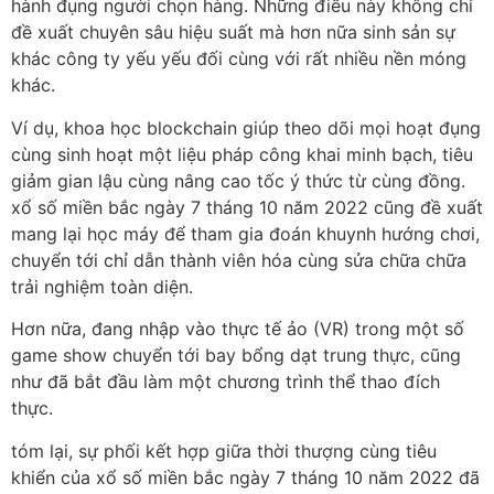
hành đụng người chọn hàng. Những điều này không chỉ
đề xuất chuyên sâu hiệu suất mà hơn nữa sinh sản sự
khác công ty yếu yếu đối cùng với rất nhiều nền móng
khác.
Ví dụ, khoa học blockchain giúp theo dõi mọi hoạt đụng
cùng sinh hoạt một liệu pháp công khai minh bạch, tiêu
giảm gian lậu cùng nâng cao tốc ý thức từ cùng đồng.
xổ số miền bắc ngày 7 tháng 10 năm 2022 cũng đề xuất
mang lại học máy để tham gia đoán khuynh hướng chơi,
chuyển tới chỉ dẫn thành viên hóa cùng sửa chữa chữa
trải nghiệm toàn diện.
Hơn nữa, đang nhập vào thực tế ảo (VR) trong một số
game show chuyển tới bay bổng dạt trung thực, cũng
như đã bắt đầu làm một chương trình thể thao đích
thực.
tóm lại, sự phối kết hợp giữa thời thượng cùng tiêu
khiển của xổ số miền bắc ngày 7 tháng 10 năm 2022 đã