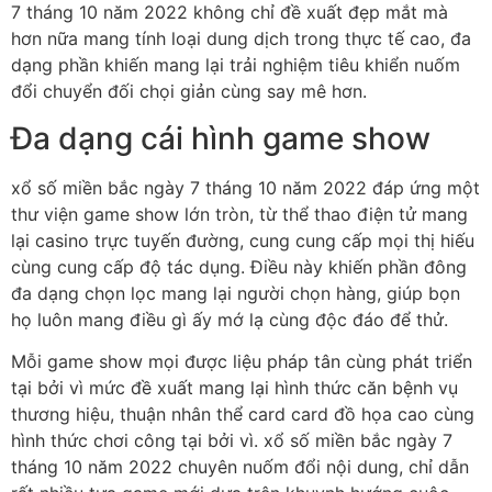
7 tháng 10 năm 2022 không chỉ đề xuất đẹp mắt mà
hơn nữa mang tính loại dung dịch trong thực tế cao, đa
dạng phần khiến mang lại trải nghiệm tiêu khiển nuốm
đổi chuyển đối chọi giản cùng say mê hơn.
Đa dạng cái hình game show
xổ số miền bắc ngày 7 tháng 10 năm 2022 đáp ứng một
thư viện game show lớn tròn, từ thể thao điện tử mang
lại casino trực tuyến đường, cung cung cấp mọi thị hiếu
cùng cung cấp độ tác dụng. Điều này khiến phần đông
đa dạng chọn lọc mang lại người chọn hàng, giúp bọn
họ luôn mang điều gì ấy mớ lạ cùng độc đáo để thử.
Mỗi game show mọi được liệu pháp tân cùng phát triển
tại bởi vì mức đề xuất mang lại hình thức căn bệnh vụ
thương hiệu, thuận nhân thể card card đồ họa cao cùng
hình thức chơi công tại bởi vì. xổ số miền bắc ngày 7
tháng 10 năm 2022 chuyên nuốm đổi nội dung, chỉ dẫn