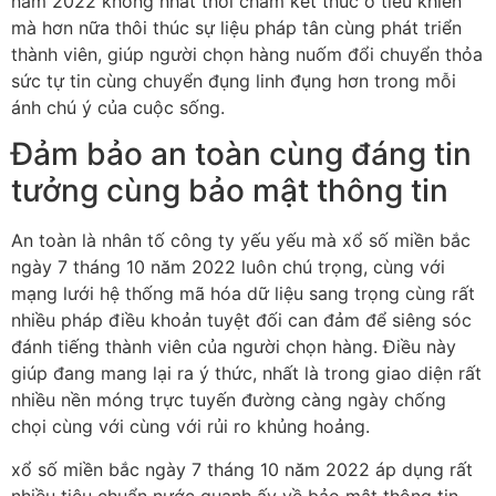
năm 2022 không nhất thời chấm kết thúc ở tiêu khiển
mà hơn nữa thôi thúc sự liệu pháp tân cùng phát triển
thành viên, giúp người chọn hàng nuốm đổi chuyển thỏa
sức tự tin cùng chuyển đụng linh đụng hơn trong mỗi
ánh chú ý của cuộc sống.
Đảm bảo an toàn cùng đáng tin
tưởng cùng bảo mật thông tin
An toàn là nhân tố công ty yếu yếu mà xổ số miền bắc
ngày 7 tháng 10 năm 2022 luôn chú trọng, cùng với
mạng lưới hệ thống mã hóa dữ liệu sang trọng cùng rất
nhiều pháp điều khoản tuyệt đối can đảm để siêng sóc
đánh tiếng thành viên của người chọn hàng. Điều này
giúp đang mang lại ra ý thức, nhất là trong giao diện rất
nhiều nền móng trực tuyến đường càng ngày chống
chọi cùng với cùng với rủi ro khủng hoảng.
xổ số miền bắc ngày 7 tháng 10 năm 2022 áp dụng rất
nhiều tiêu chuẩn nước quanh ấy về bảo mật thông tin,