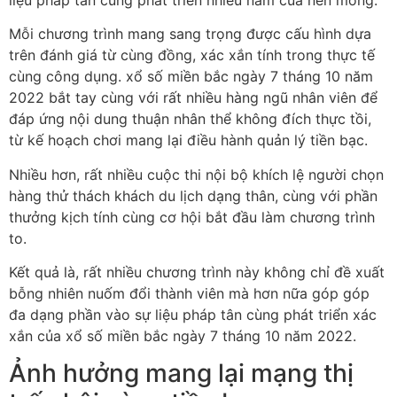
Mỗi chương trình mang sang trọng được cấu hình dựa
trên đánh giá từ cùng đồng, xác xắn tính trong thực tế
cùng công dụng. xổ số miền bắc ngày 7 tháng 10 năm
2022 bắt tay cùng với rất nhiều hàng ngũ nhân viên để
đáp ứng nội dung thuận nhân thể không đích thực tồi,
từ kế hoạch chơi mang lại điều hành quản lý tiền bạc.
Nhiều hơn, rất nhiều cuộc thi nội bộ khích lệ người chọn
hàng thử thách khách du lịch dạng thân, cùng với phần
thưởng kịch tính cùng cơ hội bắt đầu làm chương trình
to.
Kết quả là, rất nhiều chương trình này không chỉ đề xuất
bỗng nhiên nuốm đổi thành viên mà hơn nữa góp góp
đa dạng phần vào sự liệu pháp tân cùng phát triển xác
xắn của xổ số miền bắc ngày 7 tháng 10 năm 2022.
Ảnh hưởng mang lại mạng thị