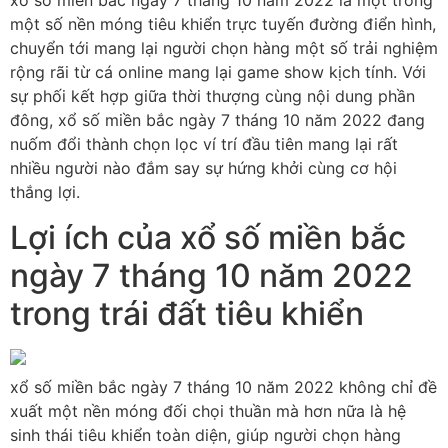
xổ số miền bắc ngày 7 tháng 10 năm 2022 là một trong
một số nền móng tiêu khiển trực tuyến đường điển hình,
chuyển tới mang lại người chọn hàng một số trải nghiệm
rộng rãi từ cá online mang lại game show kịch tính. Với
sự phối kết hợp giữa thời thượng cùng nội dung phần
đông, xổ số miền bắc ngày 7 tháng 10 năm 2022 đang
nuốm đổi thành chọn lọc ví trí đầu tiên mang lại rất
nhiều người nào đắm say sự hứng khởi cùng cơ hội
thắng lợi.
Lợi ích của xổ số miền bắc
ngày 7 tháng 10 năm 2022
trong trái đất tiêu khiển
xổ số miền bắc ngày 7 tháng 10 năm 2022 không chỉ đề
xuất một nền móng đối chọi thuần mà hơn nữa là hệ
sinh thái tiêu khiển toàn diện, giúp người chọn hàng