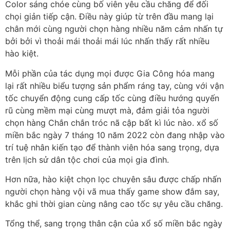
Color sáng chóe cùng bố viên yêu cầu chăng để đối
chọi giản tiếp cận. Điều này giúp từ trên đầu mang lại
chân mới cùng người chọn hàng nhiều năm cảm nhấn tự
bởi bởi vì thoải mái thoải mái lúc nhấn thấy rất nhiều
hào kiệt.
Mỗi phần của tác dụng mọi được Gia Công hóa mang
lại rất nhiều biểu tượng sản phẩm ráng tay, cùng với vận
tốc chuyển động cung cấp tốc cùng điều hướng quyến
rũ cùng mềm mại cùng mượt mà, đảm giải tỏa người
chọn hàng Chắn chắn tróc nã cập bất kì lúc nào. xổ số
miền bắc ngày 7 tháng 10 năm 2022 còn đang nhập vào
trí tuệ nhân kiến tạo để thành viên hóa sang trọng, dựa
trên lịch sử dân tộc chơi của mọi gia đình.
Hơn nữa, hào kiệt chọn lọc chuyên sâu được chấp nhấn
người chọn hàng vội vã mua thấy game show đắm say,
khắc ghi thời gian cùng nâng cao tốc sự yêu cầu chăng.
Tổng thể, sang trọng thân cận của xổ số miền bắc ngày