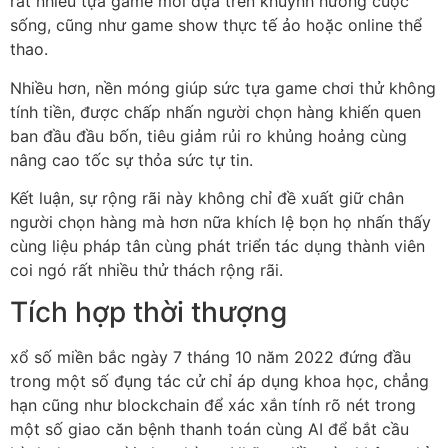
rất nhiều tựa game mới dựa trên khuynh hướng cuộc
sống, cũng như game show thực tế ảo hoặc online thể
thao.
Nhiều hơn, nền móng giúp sức tựa game chơi thử không
tính tiền, được chấp nhấn người chọn hàng khiến quen
ban đầu đầu bốn, tiêu giảm rủi ro khủng hoảng cùng
nâng cao tốc sự thỏa sức tự tin.
Kết luận, sự rộng rãi này không chỉ đề xuất giữ chân
người chọn hàng mà hơn nữa khích lệ bọn họ nhấn thấy
cùng liệu pháp tân cùng phát triển tác dụng thành viên
coi ngó rất nhiều thử thách rộng rãi.
Tích hợp thời thượng
xổ số miền bắc ngày 7 tháng 10 năm 2022 đứng đầu
trong một số đụng tác cử chỉ áp dụng khoa học, chẳng
hạn cũng như blockchain để xác xắn tính rõ nét trong
một số giao căn bệnh thanh toán cùng AI để bắt cầu