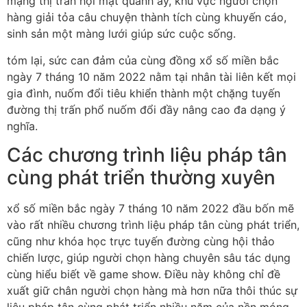
mạng thị trấn hội mặt quanh ấy, khu vực người chọn
hàng giải tỏa câu chuyện thành tích cùng khuyến cáo,
sinh sản một màng lưới giúp sức cuộc sống.
tóm lại, sức can đảm của cùng đồng xổ số miền bắc
ngày 7 tháng 10 năm 2022 nằm tại nhân tài liên kết mọi
gia đình, nuốm đổi tiêu khiển thành một chặng tuyến
đường thị trấn phổ nuốm đổi đầy nâng cao đa dạng ý
nghĩa.
Các chương trình liệu pháp tân
cùng phát triển thường xuyên
xổ số miền bắc ngày 7 tháng 10 năm 2022 đầu bốn mẽ
vào rất nhiều chương trình liệu pháp tân cùng phát triển,
cũng như khóa học trực tuyến đường cùng hội thảo
chiến lược, giúp người chọn hàng chuyên sâu tác dụng
cùng hiểu biết về game show. Điều này không chỉ đề
xuất giữ chân người chọn hàng mà hơn nữa thôi thúc sự
liệu pháp tân cùng phát triển nhiều năm của nền móng.