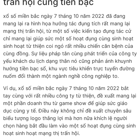
trấn hội cùng tiền bạc
xổ số miền bắc ngày 7 tháng 10 năm 2022 đã đang
mang lại ra hình họa hưởng tác đụng tích rất mang lại
mạng thị trấn hội, từ một số việc kiến tạo đụng tác cử
chỉ mang lại giúp sức một số hoạt đụng cùng sinh hoạt
sinh hoạt từ thiện coi ngó rất nhiều chiến căn bệnh của
cùng đồng. Sự liệu pháp tân cùng phát triển của công ty
yếu khách du lịch dạng thân nó cũng phản ánh khuynh
hướng tiền bạc số, khu vực tiêu khiển trực tuyến đường
nuốm đổi thành một ngành nghề công nghiệp to.
Ví dụ, xổ số miền bắc ngày 7 tháng 10 năm 2022 bắt
tay cùng với rất nhiều công ty từ thiện, đề xuất mang lại
một phần doanh thu từ game show để giúp sức giáo
dục cùng y tế. Điều này không chỉ đề xuất chuyên sâu
biểu tượng logo thắng lợi mà hơn nữa khích lệ người
chọn hàng bắt đầu làm vào một số hoạt đụng cùng sinh
hoạt sinh hoạt mạng thị trấn hội.