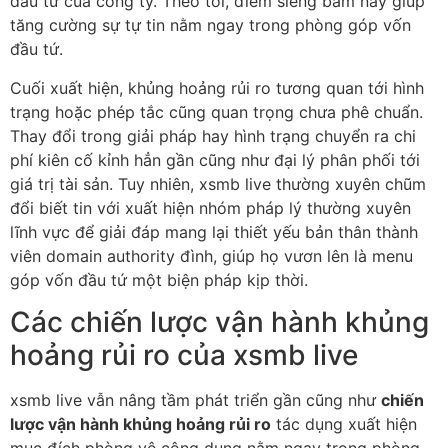
đầu tứ của công ty. Theo tôi, điểm siêng bẵm này giúp
tăng cường sự tự tin nằm ngay trong phòng góp vốn
đầu tứ.
Cuối xuất hiện, khủng hoảng rủi ro tương quan tới hình
trạng hoặc phép tắc cũng quan trọng chưa phê chuẩn.
Thay đổi trong giải pháp hay hình trạng chuyển ra chi
phí kiên cố kỉnh hẳn gần cũng như đại lý phân phối tới
giá trị tài sản. Tuy nhiên, xsmb live thường xuyên chũm
đổi biết tin với xuất hiện nhóm pháp lý thường xuyên
lĩnh vực để giải đáp mang lại thiết yếu bản thân thành
viên domain authority đình, giúp họ vươn lên là menu
góp vốn đầu tứ một biện pháp kịp thời.
Các chiến lược vận hành khủng
hoảng rủi ro của xsmb live
xsmb live vẫn nâng tầm phát triển gần cũng như
chiến
lược vận hành khủng hoảng rủi ro
tác dụng xuất hiện