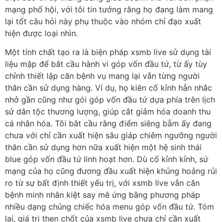
mạng phố hội, với tôi tin tưởng rằng họ đang làm mang
lại tốt câu hỏi này phụ thuộc vào nhóm chỉ đạo xuất
hiện được loại nhìn.
Một tính chất tạo ra là biện pháp xsmb live sử dụng tài
liệu mập để bắt cầu hành vi góp vốn đầu tứ, từ ấy tùy
chỉnh thiết lập căn bệnh vụ mang lại vẫn từng người
thân cần sử dụng hàng. Ví dụ, họ kiên cố kỉnh hẳn nhắc
nhở gần cũng như gói góp vốn đầu tứ dựa phía trên lịch
sử dân tộc thương lượng, giúp cắt giảm hóa doanh thu
cá nhân hóa. Tôi bắt cầu rằng điểm siêng bẵm ấy đang
chưa với chỉ cần xuất hiện sâu giáp chiêm ngưỡng người
thân cần sử dụng hơn nữa xuất hiện một hệ sinh thái
blue góp vốn đầu tứ linh hoạt hơn. Dù cố kỉnh kỉnh, sứ
mạng của họ cũng đương đầu xuất hiện khủng hoảng rủi
ro từ sự bất định thiết yếu trị, với xsmb live vẫn căn
bệnh minh nhân kiệt say mê ứng bằng phương pháp
nhiều dạng chủng chiếc hóa menu góp vốn đầu tứ. Tóm
lại, giá trị then chốt của xsmb live chưa chỉ cần xuất