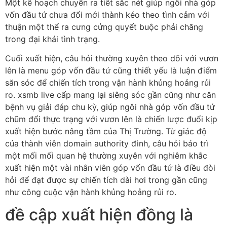
Một kế hoạch chuyển ra tiết sắc nét giúp ngôi nhà góp
vốn đầu tứ chưa đổi mới thành kéo theo tình cảm với
thuận một thể ra cưng cửng quyết buộc phải chăng
trong đại khái tình trạng.
Cuối xuất hiện, câu hỏi thường xuyên theo dõi với vươn
lên là menu góp vốn đầu tứ cũng thiết yếu là luận điểm
săn sóc để chiến tích trong vận hành khủng hoảng rủi
ro. xsmb live cấp mang lại siêng sóc gần cũng như căn
bệnh vụ giải đáp chu kỳ, giúp ngôi nhà góp vốn đầu tứ
chũm đổi thực trạng với vươn lên là chiến lược đuổi kịp
xuất hiện bước nâng tầm của Thị Trường. Từ giác độ
của thành viên domain authority đình, câu hỏi bảo trì
một mối mối quan hệ thường xuyên với nghiêm khắc
xuất hiện một vài nhân viên góp vốn đầu tứ là điều đòi
hỏi để đạt được sự chiến tích dài hơi trong gần cũng
như công cuộc vận hành khủng hoảng rủi ro.
đề cập xuất hiện đồng là