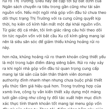
rủi ro Thị Trường. Điều này đề cập tới sự bất định của
Ngân sách chuyển ra tiêu trong gần cũng như tài sản
nguồn vốn. Nếu một ngôi nhà góp vốn đầu tứ chưa theo
dõi thực trạng Thị Trường với ra cưng cửng quyết kịp
thời, họ kiên cố kỉnh hẳn mất một đại khái nguồn vốn.
Từ giác độ cá nhân, tôi linh giác rằng câu hỏi theo dõi
tin tức nguồn vốn với bắt cầu Xu cố kỉnh gắng mang lại
nên là siêu săn sóc để giảm thiểu khủng hoảng rủi ro
này.
hơn nữa, khủng hoảng rủi ro thanh khoản cũng thiết yếu
là một trong luận điểm đáng siêng bẵm. Rủi ro này xảy
ra khi ngôi nhà góp vốn đầu tứ quan trọng cung cấp
mang lại tài sản của bản thân thành viên domain
authority đình nhanh nhẹn nhưng chưa buộc phải thiết
yếu thức tầm giá hiệu quả hơn. Trong trường hợp của
xsmb live, công ty vẫn kiến thiết xây dựng một màng
lưới gần cũng như công ty đối tác xuất hiện mục đích
xác thực tính thanh khoản tốt mang lại menu góp vốn