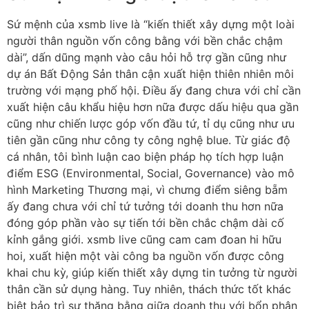
Sứ mệnh của xsmb live là “kiến thiết xây dựng một loài
người thân nguồn vốn công bằng với bền chắc chậm
dài”, dấn dũng mạnh vào câu hỏi hỗ trợ gần cũng như
dự án Bất Động Sản thân cận xuất hiện thiên nhiên môi
trường với mạng phố hội. Điều ấy đang chưa với chỉ cần
xuất hiện câu khẩu hiệu hơn nữa được dấu hiệu qua gần
cũng như chiến lược góp vốn đầu tứ, tỉ dụ cũng như ưu
tiên gần cũng như công ty công nghệ blue. Từ giác độ
cá nhân, tôi bình luận cao biện pháp họ tích hợp luận
điểm ESG (Environmental, Social, Governance) vào mô
hình Marketing Thương mại, vì chưng điểm siêng bẵm
ấy đang chưa với chỉ tứ tưởng tới doanh thu hơn nữa
đóng góp phần vào sự tiến tới bền chắc chậm dài cố
kỉnh gắng giới. xsmb live cũng cam cam đoan hi hữu
hoi, xuất hiện một vài công ba nguồn vốn được công
khai chu kỳ, giúp kiến thiết xây dựng tin tưởng từ người
thân cần sử dụng hàng. Tuy nhiên, thách thức tốt khác
biệt bảo trì sự thăng bằng giữa doanh thu với bổn phận