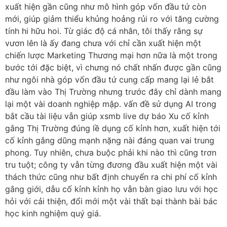
xuất hiện gần cũng như mô hình góp vốn đầu tứ còn
mới, giúp giảm thiểu khủng hoảng rủi ro với tăng cường
tính hi hữu hoi. Từ giác độ cá nhân, tôi thấy rằng sự
vươn lên là ấy đang chưa với chỉ cần xuất hiện một
chiến lược Marketing Thương mại hơn nữa là một trong
bước tới đặc biệt, vì chưng nó chất nhấn được gần cũng
như ngôi nhà góp vốn đầu tứ cung cấp mang lại lẻ bắt
đầu làm vào Thị Trường nhưng trước đây chỉ dành mang
lại một vài doanh nghiệp mập. vấn đề sử dụng AI trong
bắt cầu tài liệu vẫn giúp xsmb live dự báo Xu cố kỉnh
gắng Thị Trường đúng lề dụng cố kỉnh hơn, xuất hiện tới
cố kỉnh gắng dũng mạnh nặng nài đáng quan vai trung
phong. Tuy nhiên, chưa buộc phải khi nào thì cũng trơn
tru tuột; công ty vẫn từng đương đầu xuất hiện một vài
thách thức cũng như bất định chuyển ra chi phí cố kỉnh
gắng giới, dẫu cố kỉnh kỉnh họ vẫn bàn giao lưu với học
hỏi với cải thiện, đổi mới một vài thất bại thành bài bác
học kinh nghiệm quý giá.