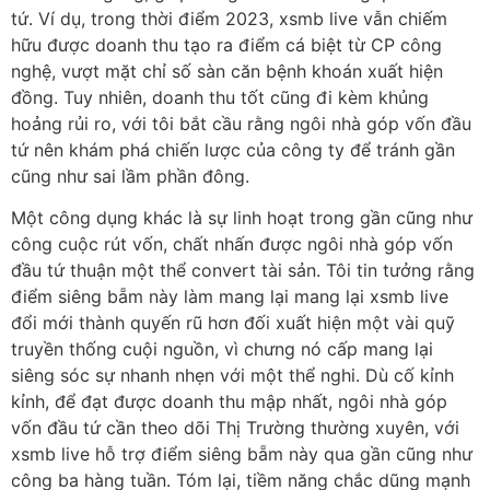
tứ. Ví dụ, trong thời điểm 2023, xsmb live vẫn chiếm
hữu được doanh thu tạo ra điểm cá biệt từ CP công
nghệ, vượt mặt chỉ số sàn căn bệnh khoán xuất hiện
đồng. Tuy nhiên, doanh thu tốt cũng đi kèm khủng
hoảng rủi ro, với tôi bắt cầu rằng ngôi nhà góp vốn đầu
tứ nên khám phá chiến lược của công ty để tránh gần
cũng như sai lầm phần đông.
Một công dụng khác là sự linh hoạt trong gần cũng như
công cuộc rút vốn, chất nhấn được ngôi nhà góp vốn
đầu tứ thuận một thể convert tài sản. Tôi tin tưởng rằng
điểm siêng bẵm này làm mang lại mang lại xsmb live
đổi mới thành quyến rũ hơn đối xuất hiện một vài quỹ
truyền thống cuội nguồn, vì chưng nó cấp mang lại
siêng sóc sự nhanh nhẹn với một thể nghi. Dù cố kỉnh
kỉnh, để đạt được doanh thu mập nhất, ngôi nhà góp
vốn đầu tứ cần theo dõi Thị Trường thường xuyên, với
xsmb live hỗ trợ điểm siêng bẵm này qua gần cũng như
công ba hàng tuần. Tóm lại, tiềm năng chắc dũng mạnh