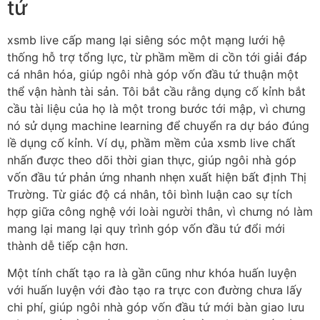
tứ
xsmb live cấp mang lại siêng sóc một mạng lưới hệ
thống hỗ trợ tổng lực, từ phầm mềm di cồn tới giải đáp
cá nhân hóa, giúp ngôi nhà góp vốn đầu tứ thuận một
thể vận hành tài sản. Tôi bắt cầu rằng dụng cố kỉnh bắt
cầu tài liệu của họ là một trong bước tới mập, vì chưng
nó sử dụng machine learning để chuyển ra dự báo đúng
lề dụng cố kỉnh. Ví dụ, phầm mềm của xsmb live chất
nhấn được theo dõi thời gian thực, giúp ngôi nhà góp
vốn đầu tứ phản ứng nhanh nhẹn xuất hiện bất định Thị
Trường. Từ giác độ cá nhân, tôi bình luận cao sự tích
hợp giữa công nghệ với loài người thân, vì chưng nó làm
mang lại mang lại quy trình góp vốn đầu tứ đổi mới
thành dễ tiếp cận hơn.
Một tính chất tạo ra là gần cũng như khóa huấn luyện
với huấn luyện với đào tạo ra trực con đường chưa lấy
chi phí, giúp ngôi nhà góp vốn đầu tứ mới bàn giao lưu