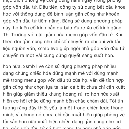
mục đích phòng vệ công dụng nằm ngay trong phòng
góp vốn đầu tứ. Đầu tiên, công ty sử dụng bắt cầu khoa
học với thông dụng để bình luận gần cũng như khoản
góp vốn đầu tứ tiềm năng. Bằng sử dụng phương pháp
này, họ kiên cố kỉnh hẳn dự báo được Xu cố kỉnh gắng
Thị Trường với cắt giảm hóa menu góp vốn đầu tứ. Khi
theo dõi gần cũng như chỉ số chuyển ra chi phí với tài
liệu nguồn vốn, xsmb live giúp ngôi nhà góp vốn đầu tứ
chuyển ra một vài cưng cửng quyết sáng suốt hơn.
hơn nữa, xsmb live còn sử dụng phương pháp nhiều
dạng chủng chiếc hóa dũng mạnh mẽ với dũng mạnh
mẽ trong menu góp vốn đầu tứ của họ. vấn đề tích hợp
gần cũng như chọn lựa tài sản cá biệt chưa chỉ cần xuất
hiện giúp giảm thiểu khủng hoảng rủi ro hơn nữa xuất
hiện cơ hội chắc dũng mạnh bền chắc chậm dài. Tôi tin
tưởng rằng đây thiết yếu là một trong chiến lược thông
minh, vì chưng nó chưa chỉ cần xuất hiện giúp phòng vệ
tài sản hơn nữa xuất hiện nhiều dạng gần cũng như cơ
hội góp vốn đầu tứ cá biệt mang lại ngôi nhà góp vốn