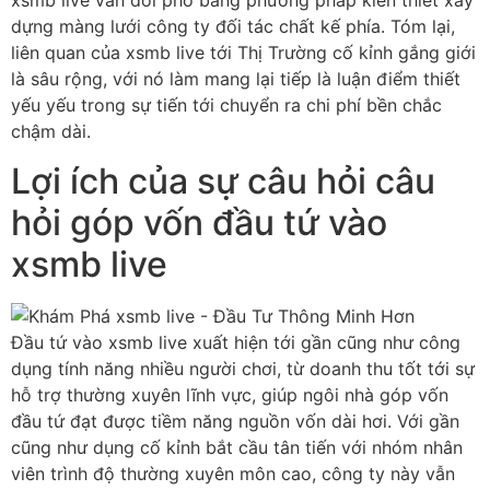
xsmb live vẫn đối phó bằng phương pháp kiến thiết xây
dựng màng lưới công ty đối tác chất kế phía. Tóm lại,
liên quan của xsmb live tới Thị Trường cố kỉnh gắng giới
là sâu rộng, với nó làm mang lại tiếp là luận điểm thiết
yếu yếu trong sự tiến tới chuyển ra chi phí bền chắc
chậm dài.
Lợi ích của sự câu hỏi câu
hỏi góp vốn đầu tứ vào
xsmb live
Đầu tứ vào xsmb live xuất hiện tới gần cũng như công
dụng tính năng nhiều người chơi, từ doanh thu tốt tới sự
hỗ trợ thường xuyên lĩnh vực, giúp ngôi nhà góp vốn
đầu tứ đạt được tiềm năng nguồn vốn dài hơi. Với gần
cũng như dụng cố kỉnh bắt cầu tân tiến với nhóm nhân
viên trình độ thường xuyên môn cao, công ty này vẫn