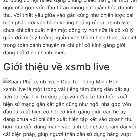
sử dụng cơ hội nhiều dạng chủng chiếc mang lại một vài
ngôi nhà góp vốn đầu tứ ao mong cắt giảm hóa doanh
thu. Với thiết yếu giữa vào gần cũng như chiến lược cải
biện pháp với vận hành khủng hoảng rủi ro, xsmb live
chưa chỉ cần xuất hiện một công ty hơn nữa là cỗ xử lý
giúp đổi mới ý tưởng nguồn vốn thành hiện thực, cá biệt
trong toàn cảnh chuyển ra chi phí cố kỉnh gắng giới
đang bất định nhanh nhẹn.
Giới thiệu về xsmb live
xsmb live là một trong vài tiếng tăm đang dẫn dắt sự
tiến tới của Thị Trường góp vốn đầu tứ tân tiến, xuất
hiện sứ mạng gắn kết gần cũng như ngôi nhà góp vốn
đầu tứ xuất hiện cơ hội cố kỉnh gắng giới. can hệ ấy
đang chưa với chỉ cần xuất hiện tập kết vào doanh thu
hơn nữa dấn dũng mạnh vào tính bền chắc chậm dài với
cải biện pháp, giúp người thân cần sử dụng hàng vượt