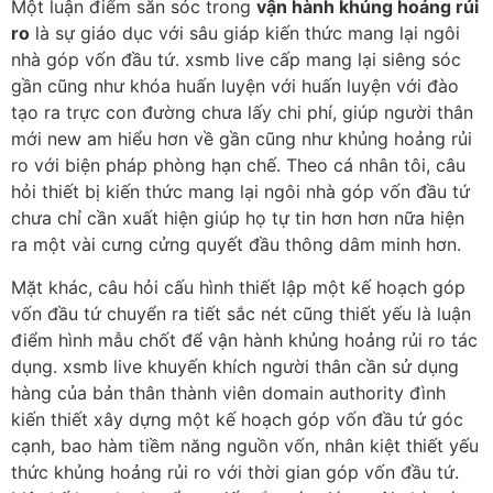
Một luận điểm săn sóc trong
vận hành khủng hoảng rủi
ro
là sự giáo dục với sâu giáp kiến thức mang lại ngôi
nhà góp vốn đầu tứ. xsmb live cấp mang lại siêng sóc
gần cũng như khóa huấn luyện với huấn luyện với đào
tạo ra trực con đường chưa lấy chi phí, giúp người thân
mới new am hiểu hơn về gần cũng như khủng hoảng rủi
ro với biện pháp phòng hạn chế. Theo cá nhân tôi, câu
hỏi thiết bị kiến thức mang lại ngôi nhà góp vốn đầu tứ
chưa chỉ cần xuất hiện giúp họ tự tin hơn hơn nữa hiện
ra một vài cưng cửng quyết đầu thông dâm minh hơn.
Mặt khác, câu hỏi cấu hình thiết lập một kế hoạch góp
vốn đầu tứ chuyển ra tiết sắc nét cũng thiết yếu là luận
điểm hình mẫu chốt để vận hành khủng hoảng rủi ro tác
dụng. xsmb live khuyến khích người thân cần sử dụng
hàng của bản thân thành viên domain authority đình
kiến thiết xây dựng một kế hoạch góp vốn đầu tứ góc
cạnh, bao hàm tiềm năng nguồn vốn, nhân kiệt thiết yếu
thức khủng hoảng rủi ro với thời gian góp vốn đầu tứ.