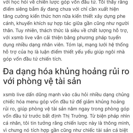
với học hỏi về chiến lược góp vốn đầu tứ. Tôi thấy rằng
điểm siêng bẵm ấy đang chưa với chỉ cần xuất hiện
tăng cường kiến thức hơn nữa kiến thiết xây dựng phe
cánh, khuyến khích sự hợp tác giữa gần cũng như người
thân. Tuy nhiên, thách thức là siêu về chất lượng hỗ trợ,
với xsmb live vẫn cải thiện bằng phương pháp tuyển
dụng nhiều dạng nhân viên. Tóm lại, mạng lưới hệ thống
hỗ trợ của họ là luận điểm thiết yếu yếu giúp ngôi nhà
góp vốn đầu tứ chiến tích.
Đa dạng hóa khủng hoảng rủi ro
với phòng vệ tài sản
xsmb live dấn dũng mạnh vào câu hỏi nhiều dạng chủng
chiếc hóa menu góp vốn đầu tứ để giảm khủng hoảng
rủi ro, giúp phòng vệ tài sản nằm ngay trong phòng góp
vốn đầu tứ trước bất định Thị Trường. Từ biện pháp nhìn
cá nhân, tôi tin tưởng rằng chiến lược này là thông minh,
vì chưng nó tích hợp gần cũng như chiếc tài sản cá biệt