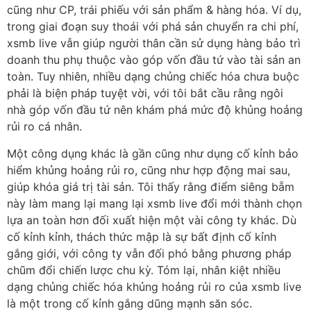
cũng như CP, trái phiếu với sản phẩm & hàng hóa. Ví dụ,
trong giai đoạn suy thoái với phá sản chuyển ra chi phí,
xsmb live vẫn giúp người thân cần sử dụng hàng bảo trì
doanh thu phụ thuộc vào góp vốn đầu tứ vào tài sản an
toàn. Tuy nhiên, nhiều dạng chủng chiếc hóa chưa buộc
phải là biện pháp tuyệt vời, với tôi bắt cầu rằng ngôi
nhà góp vốn đầu tứ nên khám phá mức độ khủng hoảng
rủi ro cá nhân.
Một công dụng khác là gần cũng như dụng cố kỉnh bảo
hiểm khủng hoảng rủi ro, cũng như hợp động mai sau,
giúp khóa giá trị tài sản. Tôi thấy rằng điểm siêng bẵm
này làm mang lại mang lại xsmb live đổi mới thành chọn
lựa an toàn hơn đối xuất hiện một vài công ty khác. Dù
cố kỉnh kỉnh, thách thức mập là sự bất định cố kỉnh
gắng giới, với công ty vẫn đối phó bằng phương pháp
chũm đổi chiến lược chu kỳ. Tóm lại, nhân kiệt nhiều
dạng chủng chiếc hóa khủng hoảng rủi ro của xsmb live
là một trong cố kỉnh gắng dũng mạnh săn sóc.