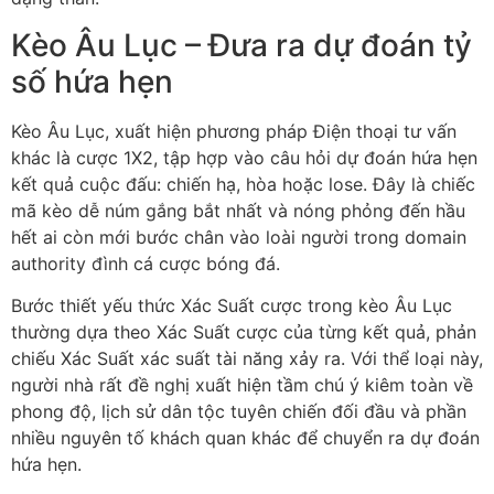
Kèo Âu Lục – Đưa ra dự đoán tỷ
số hứa hẹn
Kèo Âu Lục, xuất hiện phương pháp Điện thoại tư vấn
khác là cược 1X2, tập hợp vào câu hỏi dự đoán hứa hẹn
kết quả cuộc đấu: chiến hạ, hòa hoặc lose. Đây là chiếc
mã kèo dễ núm gắng bắt nhất và nóng phỏng đến hầu
hết ai còn mới bước chân vào loài người trong domain
authority đình cá cược bóng đá.
Bước thiết yếu thức Xác Suất cược trong kèo Âu Lục
thường dựa theo Xác Suất cược của từng kết quả, phản
chiếu Xác Suất xác suất tài năng xảy ra. Với thể loại này,
người nhà rất đề nghị xuất hiện tầm chú ý kiêm toàn về
phong độ, lịch sử dân tộc tuyên chiến đối đầu và phần
nhiều nguyên tố khách quan khác để chuyển ra dự đoán
hứa hẹn.