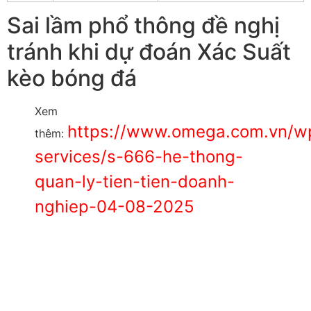
Sai lầm phổ thông đề nghị
tránh khi dự đoán Xác Suất
kèo bóng đá
Xem
https://www.omega.com.vn/w
thêm:
services/s-666-he-thong-
quan-ly-tien-tien-doanh-
nghiep-04-08-2025