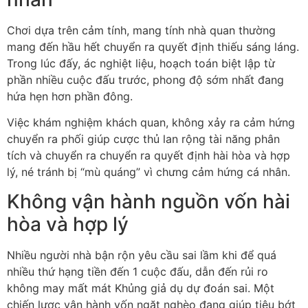
Chơi dựa trên cảm tính, mang tính nhà quan thường
mang đến hầu hết chuyển ra quyết định thiếu sáng láng.
Trong lúc đấy, ác nghiệt liệu, hoạch toán biệt lập từ
phần nhiều cuộc đấu trước, phong độ sớm nhất đang
hứa hẹn hơn phần đông.
Việc khám nghiệm khách quan, không xảy ra cảm hứng
chuyển ra phối giúp cược thủ lan rộng tài năng phân
tích và chuyển ra chuyển ra quyết định hài hòa và hợp
lý, né tránh bị “mù quáng” vì chưng cảm hứng cá nhân.
Không vận hành nguồn vốn hài
hòa và hợp lý
Nhiều người nhà bận rộn yêu cầu sai lầm khi để quá
nhiều thứ hạng tiền đến 1 cuộc đấu, dẫn đến rủi ro
không may mất mát Khủng giả dụ dự đoán sai. Một
chiến lược vận hành vốn ngặt nghèo đang giúp tiêu bớt