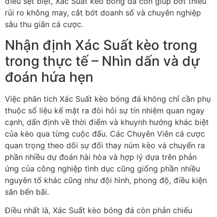
điều sệt biệt, Xác Suất kèo bóng đá còn giúp bớt thiểu
rủi ro không may, cắt bớt doanh số và chuyên nghiệp
sâu thu giãn cá cược.
Nhận định Xác Suất kèo trong
trong thực tế – Nhìn dấn và dự
đoán hứa hẹn
Việc phân tích Xác Suất kèo bóng đá không chỉ cần phụ
thuộc số liệu kế mặt ra đòi hỏi sự tín nhiệm quan ngay
cạnh, dấn định về thời điểm và khuynh hướng khác biệt
của kèo qua từng cuộc đấu. Các Chuyên Viên cá cược
quan trọng theo dõi sự đổi thay núm kèo và chuyển ra
phần nhiều dự đoán hài hòa và hợp lý dựa trên phản
ứng của công nghiệp tình dục cũng giống phần nhiều
nguyên tố khác cũng như đội hình, phong độ, điều kiện
sân bến bãi.
Điều nhất là, Xác Suất kèo bóng đá còn phản chiếu