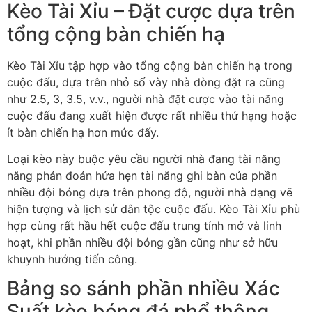
Kèo Tài Xỉu – Đặt cược dựa trên
tổng cộng bàn chiến hạ
Kèo Tài Xỉu tập hợp vào tổng cộng bàn chiến hạ trong
cuộc đấu, dựa trên nhỏ số vày nhà dòng đặt ra cũng
như 2.5, 3, 3.5, v.v., người nhà đặt cược vào tài năng
cuộc đấu đang xuất hiện được rất nhiều thứ hạng hoặc
ít bàn chiến hạ hơn mức đấy.
Loại kèo này buộc yêu cầu người nhà đang tài năng
năng phán đoán hứa hẹn tài năng ghi bàn của phần
nhiều đội bóng dựa trên phong độ, người nhà dạng vẽ
hiện tượng và lịch sử dân tộc cuộc đấu. Kèo Tài Xỉu phù
hợp cùng rất hầu hết cuộc đấu trung tính mở và linh
hoạt, khi phần nhiều đội bóng gần cũng như sở hữu
khuynh hướng tiến công.
Bảng so sánh phần nhiều Xác
Suất kèo bóng đá phổ thông