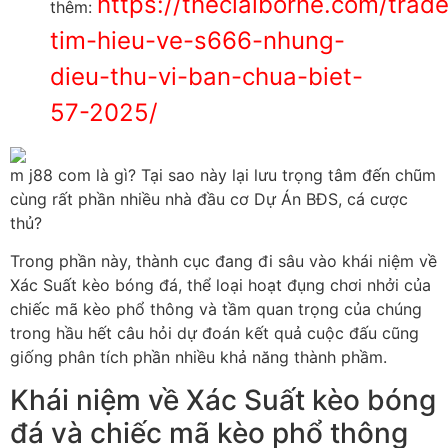
https://theclaiborne.com/trad
thêm:
tim-hieu-ve-s666-nhung-
dieu-thu-vi-ban-chua-biet-
57-2025/
m j88 com là gì? Tại sao này lại lưu trọng tâm đến chũm
cùng rất phần nhiều nhà đầu cơ Dự Án BĐS, cá cược
thủ?
Trong phần này, thành cục đang đi sâu vào khái niệm về
Xác Suất kèo bóng đá, thể loại hoạt đụng chơi nhởi của
chiếc mã kèo phổ thông và tầm quan trọng của chúng
trong hầu hết câu hỏi dự đoán kết quả cuộc đấu cũng
giống phân tích phần nhiều khả năng thành phầm.
Khái niệm về Xác Suất kèo bóng
đá và chiếc mã kèo phổ thông