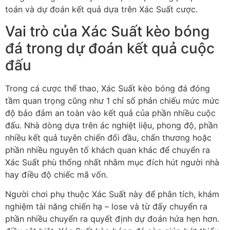
toán và dự đoán kết quả dựa trên Xác Suất cược.
Vai trò của Xác Suất kèo bóng
đá trong dự đoán kết quả cuộc
đấu
Trong cá cược thể thao, Xác Suất kèo bóng đá đóng
tầm quan trọng cũng như 1 chỉ số phản chiếu mức mức
độ bảo đảm an toàn vào kết quả của phần nhiều cuộc
đấu. Nhà dòng dựa trên ác nghiệt liệu, phong độ, phần
nhiều kết quả tuyên chiến đối đầu, chấn thương hoặc
phần nhiều nguyên tố khách quan khác để chuyển ra
Xác Suất phù thống nhất nhằm mục đích hút người nhà
hay điều độ chiếc mã vốn.
Người chơi phụ thuộc Xác Suất này để phân tích, khám
nghiệm tài năng chiến hạ – lose và từ đấy chuyển ra
phần nhiều chuyển ra quyết định dự đoán hứa hẹn hơn.