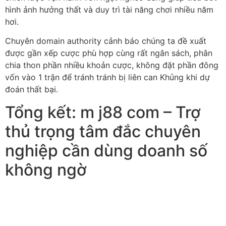
hình ảnh hưởng thất và duy trì tài năng chơi nhiều năm
hơi.
Chuyên domain authority cảnh báo chúng ta đề xuất
được gần xếp cược phù hợp cùng rất ngân sách, phân
chia thon phần nhiều khoản cược, không đặt phần đông
vốn vào 1 trận để tránh tránh bị liên can Khủng khi dự
đoán thất bại.
Tổng kết: m j88 com – Trợ
thủ trọng tâm đắc chuyên
nghiệp cần dùng doanh số
không ngờ