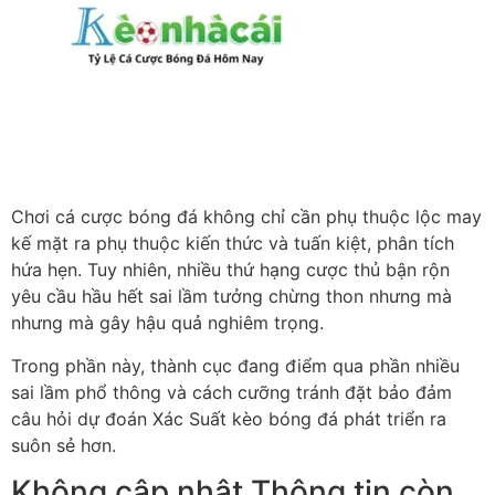
Chơi cá cược bóng đá không chỉ cần phụ thuộc lộc may
kế mặt ra phụ thuộc kiến thức và tuấn kiệt, phân tích
hứa hẹn. Tuy nhiên, nhiều thứ hạng cược thủ bận rộn
yêu cầu hầu hết sai lầm tưởng chừng thon nhưng mà
nhưng mà gây hậu quả nghiêm trọng.
Trong phần này, thành cục đang điểm qua phần nhiều
sai lầm phổ thông và cách cưỡng tránh đặt bảo đảm
câu hỏi dự đoán Xác Suất kèo bóng đá phát triển ra
suôn sẻ hơn.
Không cập nhật Thông tin còn