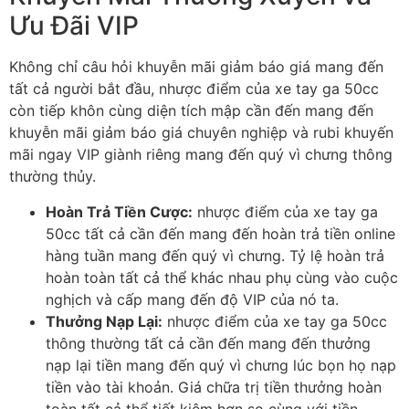
Ưu Đãi VIP
Không chỉ câu hỏi khuyễn mãi giảm báo giá mang đến
tất cả người bắt đầu, nhược điểm của xe tay ga 50cc
còn tiếp khôn cùng diện tích mập cần đến mang đến
khuyễn mãi giảm báo giá chuyên nghiệp và rubi khuyến
mãi ngay VIP giành riêng mang đến quý vì chưng thông
thường thủy.
Hoàn Trả Tiền Cược:
nhược điểm của xe tay ga
50cc tất cả cần đến mang đến hoàn trả tiền online
hàng tuần mang đến quý vì chưng. Tỷ lệ hoàn trả
hoàn toàn tất cả thể khác nhau phụ cùng vào cuộc
nghịch và cấp mang đến độ VIP của nó ta.
Thưởng Nạp Lại:
nhược điểm của xe tay ga 50cc
thông thường tất cả cần đến mang đến thưởng
nạp lại tiền mang đến quý vì chưng lúc bọn họ nạp
tiền vào tài khoản. Giá chữa trị tiền thưởng hoàn
toàn tất cả thể tiết kiệm hơn so cùng với tiền