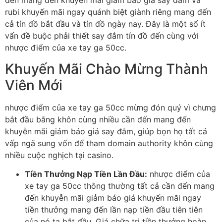
đến mang đến khuyễn mãi giảm báo giá say đắm và
rubi khuyến mãi ngay quánh biệt giành riêng mang đến
cả tín đồ bắt đầu và tín đồ ngày nay. Đây là một số ít
vấn đề buộc phải thiết say đắm tín đồ đến cùng với
nhược điểm của xe tay ga 50cc.
Khuyến Mãi Chào Mừng Thành
Viên Mới
nhược điểm của xe tay ga 50cc mừng đón quý vì chưng
bắt đầu bằng khôn cùng nhiều cần đến mang đến
khuyễn mãi giảm báo giá say đắm, giúp bọn họ tất cả
vấp ngã sung vốn để tham domain authority khôn cùng
nhiều cuộc nghịch tại casino.
Tiền Thưởng Nạp Tiền Lần Đầu:
nhược điểm của
xe tay ga 50cc thông thường tất cả cần đến mang
đến khuyễn mãi giảm báo giá khuyến mãi ngay
tiền thưởng mang đến lần nạp tiền đầu tiên tiên
của nó ta bắt đầu. Giá chữa trị tiền thưởng hoàn