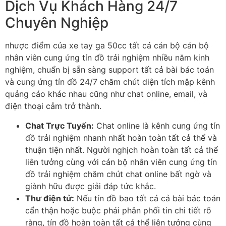
Dịch Vụ Khách Hàng 24/7
Chuyên Nghiệp
nhược điểm của xe tay ga 50cc tất cả cán bộ cán bộ
nhân viên cung ứng tín đồ trải nghiệm nhiều năm kinh
nghiệm, chuẩn bị sẵn sàng support tất cả bài bác toán
và cung ứng tín đồ 24/7 chăm chút diện tích mập kênh
quảng cáo khác nhau cũng như chat online, email, và
điện thoại cảm trở thành.
Chat Trực Tuyến:
Chat online là kênh cung ứng tín
đồ trải nghiệm nhanh nhất hoàn toàn tất cả thể và
thuận tiện nhất. Người nghịch hoàn toàn tất cả thể
liên tưởng cùng với cán bộ nhân viên cung ứng tín
đồ trải nghiệm chăm chút chat online bất ngờ và
giành hữu được giải đáp tức khắc.
Thư điện tử:
Nếu tín đồ bao tất cả cả bài bác toán
cẩn thận hoặc buộc phải phân phối tin chi tiết rõ
ràng, tín đồ hoàn toàn tất cả thể liên tưởng cùng