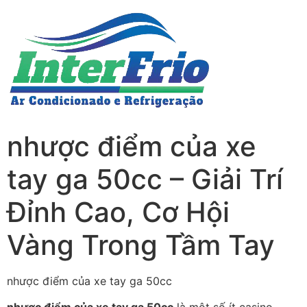
nhược điểm của xe
tay ga 50cc – Giải Trí
Đỉnh Cao, Cơ Hội
Vàng Trong Tầm Tay
nhược điểm của xe tay ga 50cc