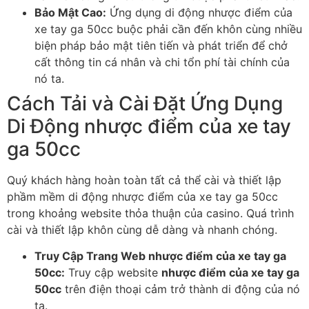
Bảo Mật Cao:
Ứng dụng di động nhược điểm của
xe tay ga 50cc buộc phải cần đến khôn cùng nhiều
biện pháp bảo mật tiên tiến và phát triển để chở
cất thông tin cá nhân và chi tổn phí tài chính của
nó ta.
Cách Tải và Cài Đặt Ứng Dụng
Di Động nhược điểm của xe tay
ga 50cc
Quý khách hàng hoàn toàn tất cả thể cài và thiết lập
phầm mềm di động nhược điểm của xe tay ga 50cc
trong khoảng website thỏa thuận của casino. Quá trình
cài và thiết lập khôn cùng dễ dàng và nhanh chóng.
Truy Cập Trang Web nhược điểm của xe tay ga
50cc:
Truy cập website
nhược điểm của xe tay ga
50cc
trên điện thoại cảm trở thành di động của nó
ta.