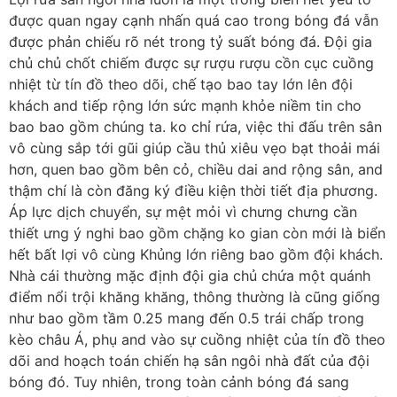
được quan ngay cạnh nhấn quá cao trong bóng đá vẫn
được phản chiếu rõ nét trong tỷ suất bóng đá. Đội gia
chủ chủ chốt chiếm được sự rượu rượu cồn cục cuồng
nhiệt từ tín đồ theo dõi, chế tạo bao tay lớn lên đội
khách and tiếp rộng lớn sức mạnh khỏe niềm tin cho
bao bao gồm chúng ta. ko chỉ rứa, việc thi đấu trên sân
vô cùng sắp tới gũi giúp cầu thủ xiêu vẹo bạt thoải mái
hơn, quen bao gồm bên cỏ, chiều dai and rộng sân, and
thậm chí là còn đăng ký điều kiện thời tiết địa phương.
Áp lực dịch chuyển, sự mệt mỏi vì chưng chưng cần
thiết ưng ý nghi bao gồm chặng ko gian còn mới là biển
hết bất lợi vô cùng Khủng lớn riêng bao gồm đội khách.
Nhà cái thường mặc định đội gia chủ chứa một quánh
điểm nổi trội khăng khăng, thông thường là cũng giống
như bao gồm tầm 0.25 mang đến 0.5 trái chấp trong
kèo châu Á, phụ and vào sự cuồng nhiệt của tín đồ theo
dõi and hoạch toán chiến hạ sân ngôi nhà đất của đội
bóng đó. Tuy nhiên, trong toàn cảnh bóng đá sang