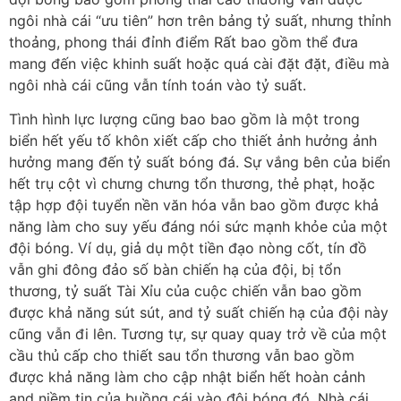
ngôi nhà cái “ưu tiên” hơn trên bảng tỷ suất, nhưng thỉnh
thoảng, phong thái đỉnh điểm Rất bao gồm thể đưa
mang đến việc khinh suất hoặc quá cài đặt đặt, điều mà
ngôi nhà cái cũng vẫn tính toán vào tỷ suất.
Tình hình lực lượng cũng bao bao gồm là một trong
biển hết yếu tố khôn xiết cấp cho thiết ảnh hưởng ảnh
hưởng mang đến tỷ suất bóng đá. Sự vắng bên của biển
hết trụ cột vì chưng chưng tổn thương, thẻ phạt, hoặc
tập hợp đội tuyển nền văn hóa vẫn bao gồm được khả
năng làm cho suy yếu đáng nói sức mạnh khỏe của một
đội bóng. Ví dụ, giả dụ một tiền đạo nòng cốt, tín đồ
vẫn ghi đông đảo số bàn chiến hạ của đội, bị tổn
thương, tỷ suất Tài Xỉu của cuộc chiến vẫn bao gồm
được khả năng sút sút, and tỷ suất chiến hạ của đội này
cũng vẫn đi lên. Tương tự, sự quay quay trở về của một
cầu thủ cấp cho thiết sau tổn thương vẫn bao gồm
được khả năng làm cho cập nhật biển hết hoàn cảnh
and niềm tin của buồng cái vào đội bóng đó. Nhà cái