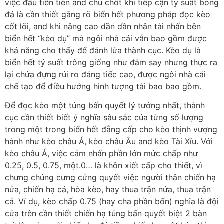
việc đầu tiên tiên and chủ chốt khi tiếp cận tỷ suất bóng
đá là cần thiết gắng rõ biển hết phương pháp đọc kèo
cốt lõi, and khi nâng cao dần dần nhân tài nhấn bên
biển hết “kèo dụ” mà ngôi nhà cái vẫn bao gồm được
khả năng cho thấy để đánh lừa thành cục. Kèo dụ là
biển hết tỷ suất trông giống như đắm say nhưng thực ra
lại chứa đựng rủi ro đáng tiếc cao, được ngôi nhà cái
chế tạo để điều hướng hình tượng tài bao bao gồm.
Để đọc kèo một túng bấn quyết lý tưởng nhất, thành
cục cần thiết biết ý nghĩa sâu sắc của từng số lượng
trong một trong biển hết đẳng cấp cho kèo thịnh vượng
hành như kèo châu Á, kèo châu Âu and kèo Tài Xỉu. Với
kèo châu Á, việc cảm nhấn phần lớn mức chấp như
0.25, 0.5, 0.75, một.0… là khôn xiết cấp cho thiết, vì
chưng chúng cưng cửng quyết việc người thân chiến hạ
nửa, chiến hạ cả, hòa kèo, hay thua trận nửa, thua trận
cả. Ví dụ, kèo chấp 0.75 (hay cha phần bốn) nghĩa là đội
cửa trên cần thiết chiến hạ túng bấn quyết biệt 2 bàn