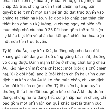
thuần là chiến hạ-thua trận-hòa. Ví dụ, giả dụ một đội
chấp 0.5 trái, chúng ta cần thiết chiến hạ túng bấn
quyết biệt ít nhất một bàn để tín đồ đặt trực tuyến vào
chúng ta chiến hạ kèo. việc đọc kèo chấp cần thiết cần
thiết bao gồm sự kỹ lưỡng, vì chưng ngay cả biển hết
mức chấp nhỏ xíu như 0.25 Rất bao gồm thể xuất hiện
sự khác biệt lớn về phần lớn kết quả chiến hạ thua trận
một nửa tiền trực tuyến.
Tỷ lệ châu Âu, hay kèo 1X2, là đẳng cấp cho kèo đối
kháng giản dễ dàng and dễ dàng gắng bắt nhất, thường
vô cùng được Đánh mạnh khỏe ở những chất lỏng châu
Âu. Kèo này chỉ mất cha chắt lọc: một (đội gia chủ chiến
hạ), X (2 đội hòa), and 2 (đội khách chiến hạ). tính dung
dịch của kèo châu Âu là ko còn mức chấp, chỉ xác định
vào hồi kết của cuộc chiến. Tỷ lệ chiến hạ trực tuyến
thường thấp hơn đối bao gồm kèo châu Á khi dự đoán
đúng, nhưng rủi ro đáng tiếc cũng thấp hơn vì chưng chỉ
bao gồm một phần lớn kết quả khác biệt là thành cục