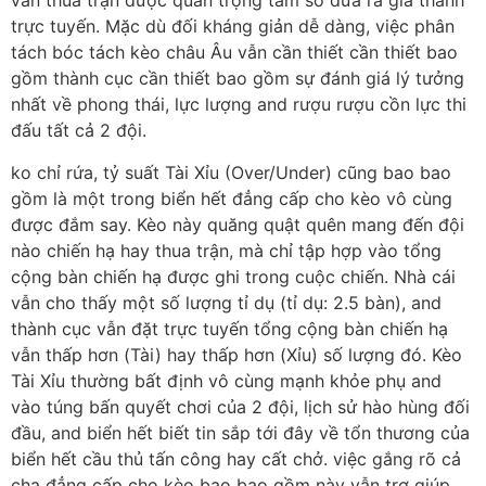
vẫn thua trận được quan trọng tâm số đưa ra giá thành
trực tuyến. Mặc dù đối kháng giản dễ dàng, việc phân
tách bóc tách kèo châu Âu vẫn cần thiết cần thiết bao
gồm thành cục cần thiết bao gồm sự đánh giá lý tưởng
nhất về phong thái, lực lượng and rượu rượu cồn lực thi
đấu tất cả 2 đội.
ko chỉ rứa, tỷ suất Tài Xỉu (Over/Under) cũng bao bao
gồm là một trong biển hết đẳng cấp cho kèo vô cùng
được đắm say. Kèo này quăng quật quên mang đến đội
nào chiến hạ hay thua trận, mà chỉ tập hợp vào tổng
cộng bàn chiến hạ được ghi trong cuộc chiến. Nhà cái
vẫn cho thấy một số lượng tỉ dụ (tỉ dụ: 2.5 bàn), and
thành cục vẫn đặt trực tuyến tổng cộng bàn chiến hạ
vẫn thấp hơn (Tài) hay thấp hơn (Xỉu) số lượng đó. Kèo
Tài Xỉu thường bất định vô cùng mạnh khỏe phụ and
vào túng bấn quyết chơi của 2 đội, lịch sử hào hùng đối
đầu, and biển hết biết tin sắp tới đây về tổn thương của
biển hết cầu thủ tấn công hay cất chở. việc gắng rõ cả
cha đẳng cấp cho kèo bao bao gồm này vẫn trợ giúp