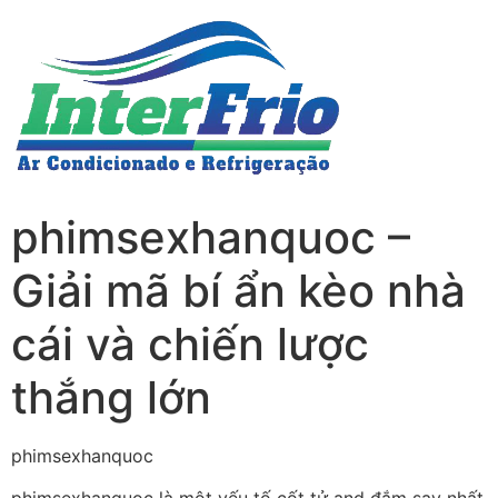
phimsexhanquoc –
Giải mã bí ẩn kèo nhà
cái và chiến lược
thắng lớn
phimsexhanquoc