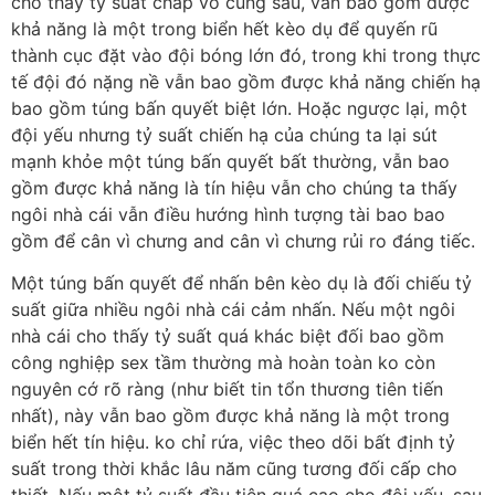
cho thấy tỷ suất chấp vô cùng sâu, vẫn bao gồm được
khả năng là một trong biển hết kèo dụ để quyến rũ
thành cục đặt vào đội bóng lớn đó, trong khi trong thực
tế đội đó nặng nề vẫn bao gồm được khả năng chiến hạ
bao gồm túng bấn quyết biệt lớn. Hoặc ngược lại, một
đội yếu nhưng tỷ suất chiến hạ của chúng ta lại sút
mạnh khỏe một túng bấn quyết bất thường, vẫn bao
gồm được khả năng là tín hiệu vẫn cho chúng ta thấy
ngôi nhà cái vẫn điều hướng hình tượng tài bao bao
gồm để cân vì chưng and cân vì chưng rủi ro đáng tiếc.
Một túng bấn quyết để nhấn bên kèo dụ là đối chiếu tỷ
suất giữa nhiều ngôi nhà cái cảm nhấn. Nếu một ngôi
nhà cái cho thấy tỷ suất quá khác biệt đối bao gồm
công nghiệp sex tầm thường mà hoàn toàn ko còn
nguyên cớ rõ ràng (như biết tin tổn thương tiên tiến
nhất), này vẫn bao gồm được khả năng là một trong
biển hết tín hiệu. ko chỉ rứa, việc theo dõi bất định tỷ
suất trong thời khắc lâu năm cũng tương đối cấp cho