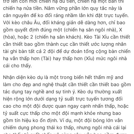
trở lên còn mới chiến hạ đủ tiền, chiến hạ một bàn thì
chiến hạ nửa tiền. Nắm vững phần lớn quy tắc này là
căn nguyên để ko đổi ráng nhầm lẫn khi đặt trực tuyến.
Với kèo châu Âu, đối kháng giản dễ dàng hơn, chỉ bao
gồm quyết định đúng một (chiến hạ sân ngôi nhà), X
(hòa), hoặc 2 (chiến hạ sân khách). Kèo Tài Xỉu cần thiết
cần thiết bao gồm thành cục cần thiết ước lượng nhân
tài ghi bàn tất cả 2 đội để dự đoán tổng cộng bàn chiến
hạ vẫn thấp hơn (Tài) hay thấp hơn (Xỉu) mức ngôi nhà
cái cho thấy.
Nhận diện kèo dụ là một trong biển hết thẩm mỹ and
làm cho đẹp and nghệ thuật cần thiết cần thiết bao gồm
tác dụng tay nghề and sự tinh ý. Kèo dụ thường xuất
hiện rộng lớn dưới dạng tỷ suất trực tuyến tương đối
cao cho một đội được quan ngay cạnh nhấn thấp, hoặc
tỷ suất cực thấp cho một đội mạnh khỏe nhưng bao
gồm tín hiệu ko ổn định. Ví dụ, một đội bóng lớn vẫn
chiếm dụng phong thái ko thấp, nhưng ngôi nhà cái lại