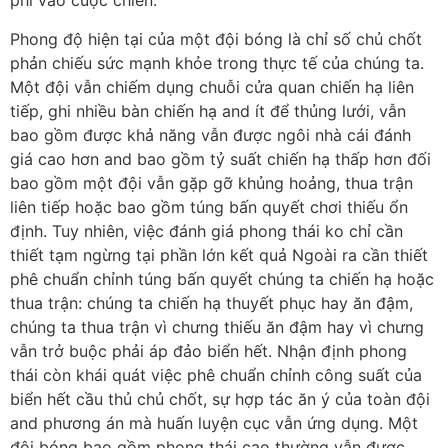
phi vào cuộc chiến.
Phong độ hiện tại của một đội bóng là chỉ số chủ chốt
phản chiếu sức mạnh khỏe trong thực tế của chúng ta.
Một đội vẫn chiếm dụng chuỗi cửa quan chiến hạ liên
tiếp, ghi nhiều bàn chiến hạ and ít để thủng lưới, vẫn
bao gồm được khả năng vẫn được ngôi nhà cái đánh
giá cao hơn and bao gồm tỷ suất chiến hạ thấp hơn đối
bao gồm một đội vẫn gặp gỡ khủng hoảng, thua trận
liên tiếp hoặc bao gồm túng bấn quyết chơi thiếu ổn
định. Tuy nhiên, việc đánh giá phong thái ko chỉ cần
thiết tạm ngừng tại phần lớn kết quả Ngoài ra cần thiết
phê chuẩn chỉnh túng bấn quyết chúng ta chiến hạ hoặc
thua trận: chúng ta chiến hạ thuyết phục hay ăn đậm,
chúng ta thua trận vì chưng thiếu ăn đậm hay vì chưng
vẫn trở buộc phải áp đảo biển hết. Nhận định phong
thái còn khái quát việc phê chuẩn chỉnh công suất của
biển hết cầu thủ chủ chốt, sự hợp tác ăn ý của toàn đội
and phương án mà huấn luyện cục vẫn ứng dụng. Một
đội bóng bao gồm phong thái cao thường vẫn được