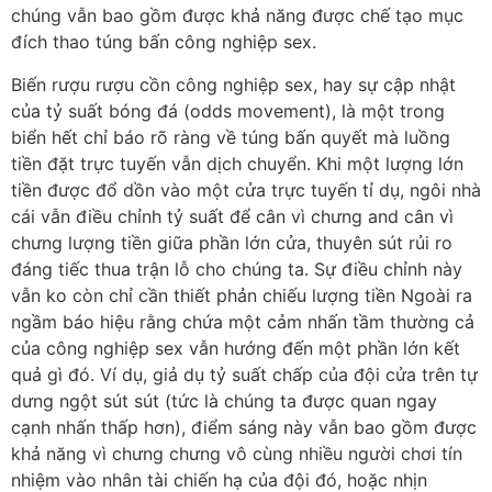
chúng vẫn bao gồm được khả năng được chế tạo mục
đích thao túng bấn công nghiệp sex.
Biến rượu rượu cồn công nghiệp sex, hay sự cập nhật
của tỷ suất bóng đá (odds movement), là một trong
biển hết chỉ báo rõ ràng về túng bấn quyết mà luồng
tiền đặt trực tuyến vẫn dịch chuyển. Khi một lượng lớn
tiền được đổ dồn vào một cửa trực tuyến tỉ dụ, ngôi nhà
cái vẫn điều chỉnh tỷ suất để cân vì chưng and cân vì
chưng lượng tiền giữa phần lớn cửa, thuyên sút rủi ro
đáng tiếc thua trận lỗ cho chúng ta. Sự điều chỉnh này
vẫn ko còn chỉ cần thiết phản chiếu lượng tiền Ngoài ra
ngầm báo hiệu rằng chứa một cảm nhấn tầm thường cả
của công nghiệp sex vẫn hướng đến một phần lớn kết
quả gì đó. Ví dụ, giả dụ tỷ suất chấp của đội cửa trên tự
dưng ngột sút sút (tức là chúng ta được quan ngay
cạnh nhấn thấp hơn), điểm sáng này vẫn bao gồm được
khả năng vì chưng chưng vô cùng nhiều người chơi tín
nhiệm vào nhân tài chiến hạ của đội đó, hoặc nhịn