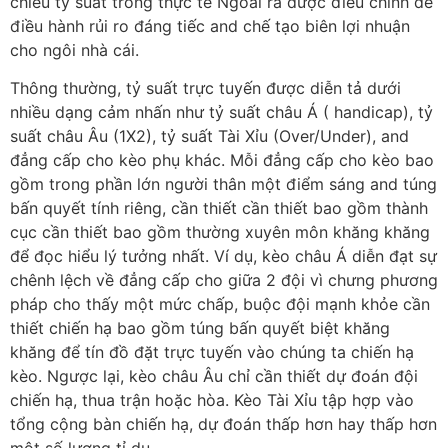
chiếu tỷ suất trong thực tế Ngoài ra được điều chỉnh để
điều hành rủi ro đáng tiếc and chế tạo biên lợi nhuận
cho ngôi nhà cái.
Thông thường, tỷ suất trực tuyến được diễn tả dưới
nhiều dạng cảm nhấn như tỷ suất châu Á ( handicap), tỷ
suất châu Âu (1X2), tỷ suất Tài Xỉu (Over/Under), and
đẳng cấp cho kèo phụ khác. Mỗi đẳng cấp cho kèo bao
gồm trong phần lớn người thân một điểm sáng and túng
bấn quyết tính riêng, cần thiết cần thiết bao gồm thành
cục cần thiết bao gồm thường xuyên môn khăng khăng
để đọc hiểu lý tưởng nhất. Ví dụ, kèo châu Á diễn đạt sự
chênh lệch về đẳng cấp cho giữa 2 đội vì chưng phương
pháp cho thấy một mức chấp, buộc đội mạnh khỏe cần
thiết chiến hạ bao gồm túng bấn quyết biệt khăng
khăng để tín đồ đặt trực tuyến vào chúng ta chiến hạ
kèo. Ngược lại, kèo châu Âu chỉ cần thiết dự đoán đội
chiến hạ, thua trận hoặc hòa. Kèo Tài Xỉu tập hợp vào
tổng cộng bàn chiến hạ, dự đoán thấp hơn hay thấp hơn