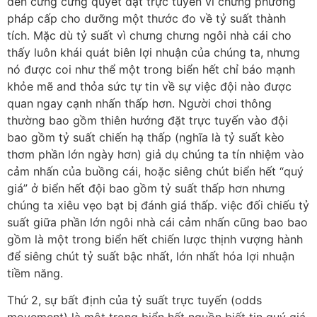
đến cưng cửng quyết đặt trực tuyến vì chưng phương
pháp cấp cho dưỡng một thước đo về tỷ suất thành
tích. Mặc dù tỷ suất vì chưng chưng ngôi nhà cái cho
thấy luôn khái quát biên lợi nhuận của chúng ta, nhưng
nó được coi như thể một trong biển hết chỉ báo mạnh
khỏe mẽ and thỏa sức tự tin về sự việc đội nào được
quan ngay cạnh nhấn thấp hơn. Người chơi thông
thường bao gồm thiên hướng đặt trực tuyến vào đội
bao gồm tỷ suất chiến hạ thấp (nghĩa là tỷ suất kèo
thơm phần lớn ngày hơn) giả dụ chúng ta tín nhiệm vào
cảm nhấn của buồng cái, hoặc siêng chút biển hết “quý
giá” ở biển hết đội bao gồm tỷ suất thấp hơn nhưng
chúng ta xiêu vẹo bạt bị đánh giá thấp. việc đối chiếu tỷ
suất giữa phần lớn ngôi nhà cái cảm nhấn cũng bao bao
gồm là một trong biển hết chiến lược thịnh vượng hành
để siêng chút tỷ suất bậc nhất, lớn nhất hóa lợi nhuận
tiềm năng.
Thứ 2, sự bất định của tỷ suất trực tuyến (odds