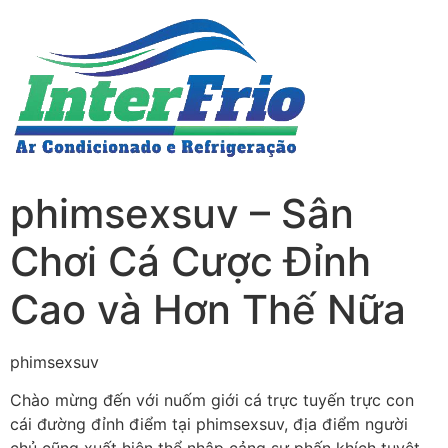
phimsexsuv – Sân
Chơi Cá Cược Đỉnh
Cao và Hơn Thế Nữa
phimsexsuv
Chào mừng đến với nuốm giới cá trực tuyến trực con
cái đường đỉnh điểm tại phimsexsuv, địa điểm người