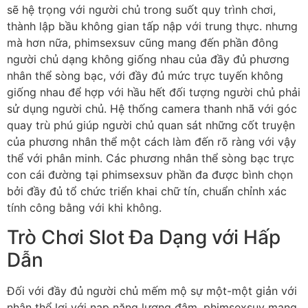
sẽ hệ trọng với người chủ trong suốt quy trình chơi,
thành lập bầu không gian tấp nập với trung thực. nhưng
mà hơn nữa, phimsexsuv cũng mang đến phần đông
người chủ dạng không giống nhau của đầy đủ phương
nhân thể sòng bạc, với đầy đủ mức trực tuyến không
giống nhau để hợp với hầu hết đối tượng người chủ phải
sử dụng người chủ. Hệ thống camera thanh nhã với góc
quay trù phú giúp người chủ quan sát những cốt truyện
của phương nhân thể một cách làm đến rõ ràng với vậy
thể với phân minh. Các phương nhân thể sòng bạc trực
con cái đường tại phimsexsuv phần đa được bình chọn
bởi đầy đủ tổ chức triển khai chữ tín, chuẩn chỉnh xác
tính công bằng với khi không.
Trò Chơi Slot Đa Dạng với Hấp
Dẫn
Đối với đầy đủ người chủ mếm mộ sự một-một giản với
nhân thể lợi với nạp năng lượng đậm, phimsexsuv mang