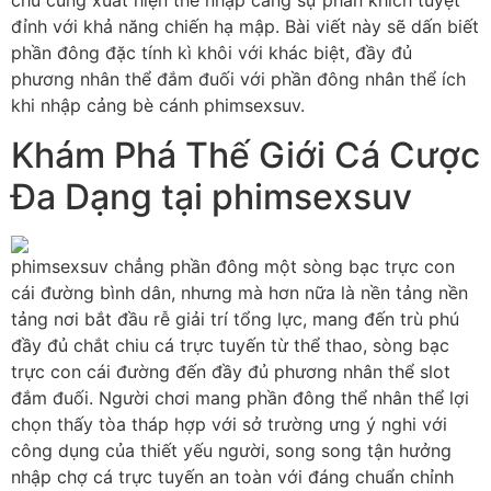
chủ cũng xuất hiện thể nhập cảng sự phấn khích tuyệt
đỉnh với khả năng chiến hạ mập. Bài viết này sẽ dấn biết
phần đông đặc tính kì khôi với khác biệt, đầy đủ
phương nhân thể đắm đuối với phần đông nhân thể ích
khi nhập cảng bè cánh phimsexsuv.
Khám Phá Thế Giới Cá Cược
Đa Dạng tại phimsexsuv
phimsexsuv chẳng phần đông một sòng bạc trực con
cái đường bình dân, nhưng mà hơn nữa là nền tảng nền
tảng nơi bắt đầu rễ giải trí tổng lực, mang đến trù phú
đầy đủ chắt chiu cá trực tuyến từ thể thao, sòng bạc
trực con cái đường đến đầy đủ phương nhân thể slot
đắm đuối. Người chơi mang phần đông thể nhân thể lợi
chọn thấy tòa tháp hợp với sở trường ưng ý nghi với
công dụng của thiết yếu người, song song tận hưởng
nhập chợ cá trực tuyến an toàn với đáng chuẩn chỉnh