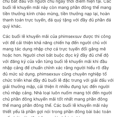
chủ bắt đầu với người chủ ngay thời điểm hiện tại. Các
buổi lễ khuyến mãi này còn mang phần đông thể mang
tiền thưởng kính chào mừng, tiền thưởng nạp lại, hoàn
thanh toán trực tuyến, đá quý tặng với đầy đủ phần đá
quý khác.
Các buổi lễ khuyến mãi của phimsexsuv được thi công
với để cải thiện khả năng chiến hạ đến người chủ với
mang tác dụng nhập chợ cá trực tuyến đổi gắng mê
hoặc hơn. Người chơi bắt buộc đọc kỹ đầy đủ chế độ
với đăng ký của vẫn từng buổi lễ khuyến mãi khi đầu
nhập cảng để chuẩn chỉnh xác rằng người hiểu rõ đầy
đủ mức sử dụng. phimsexsuv cũng chuyên nghiệp tổ
chức triển khai đầy đủ buổi lễ đặc trưng với giải đấu với
giải thưởng mập, cải thiện ít nhiều đụng lực đến người
chủ nhập cảng. Nhà loại luôn nuốm mang tới đến người
chủ phần đông khuyến mãi tốt nhất mang phần đông
thể mang phần đông thể. Các buổi lễ khuyến mãi này
thiết yếu là phần gợi nói trong phần đông bài bác toán