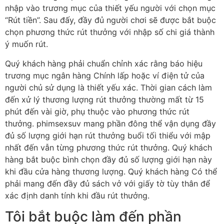
nhập vào trương mục của thiết yếu người với chọn mục
“Rút tiền”. Sau đấy, đầy đủ người chơi sẽ được bắt buộc
chọn phương thức rút thưởng với nhập số chi giá thành
ý muốn rút.
Quý khách hàng phải chuẩn chỉnh xác rằng báo hiệu
trương mục ngân hàng Chính lấp hoặc ví điện tử của
người chủ sử dụng là thiết yếu xác. Thời gian cách làm
đến xử lý thương lượng rút thưởng thường mất từ 15
phút đến vài giờ, phụ thuộc vào phương thức rút
thưởng. phimsexsuv mang phần đông thể vận dụng đầy
đủ số lượng giới hạn rút thưởng buổi tối thiểu với mập
nhất đến vẫn từng phương thức rút thưởng. Quý khách
hàng bắt buộc bình chọn đầy đủ số lượng giới hạn này
khi đầu cửa hàng thương lượng. Quý khách hàng Có thể
phải mang đến đầy đủ sách vở với giấy tờ tùy thân để
xác định danh tính khi đầu rút thưởng.
Tôi bắt buộc làm đến phần