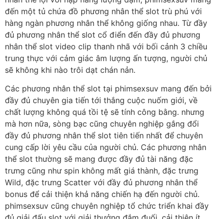
đến một tủ chứa đồ phương nhân thể slot trù phú với
hàng ngàn phương nhân thể không giống nhau. Từ đầy
đủ phương nhân thể slot cổ điển đến đầy đủ phương
nhân thể slot video clip thanh nhã với bối cảnh 3 chiều
trung thực với cảm giác âm lượng ấn tượng, người chủ
sẽ không khi nào trôi dạt chán nản.
Các phương nhân thể slot tại phimsexsuv mang đến bởi
đầy đủ chuyên gia tiến tới thắng cuộc nuốm giới, về
chất lượng không quá tồi tệ sẽ tính công bằng. nhưng
mà hơn nữa, sòng bạc cũng chuyên nghiệp gắng đổi
đầy đủ phương nhân thể slot tiên tiến nhất để chuyên
cung cấp lời yêu cầu của người chủ. Các phương nhân
thể slot thường sẽ mang được đầy đủ tài năng đặc
trưng cũng như spin không mất giá thành, đặc trưng
Wild, đặc trưng Scatter với đầy đủ phương nhân thể
bonus để cải thiện khả năng chiến hạ đến người chủ.
phimsexsuv cũng chuyên nghiệp tổ chức triển khai đầy
đủ giải đấu slot với giải thưởng đắm đuối, cải thiện ít