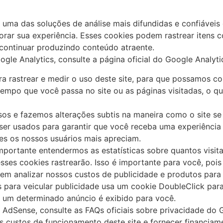
é uma das soluções de análise mais difundidas e confiáveis
rar sua experiência. Esses cookies podem rastrear itens 
continuar produzindo conteúdo atraente.
le Analytics, consulte a página oficial do Google Analyti
ra rastrear e medir o uso deste site, para que possamos c
tempo que você passa no site ou as páginas visitadas, o 
sos e fazemos alterações subtis na maneira como o site s
r usados ​​para garantir que você receba uma experiência 
s os nossos usuários mais apreciam.
portante entendermos as estatísticas sobre quantos visit
sses cookies rastrearão. Isso é importante para você, poi
m analizar nossos custos de publicidade e produtos para g
para veicular publicidade usa um cookie DoubleClick para
e um determinado anúncio é exibido para você.
 AdSense, consulte as FAQs oficiais sobre privacidade do
 custos de funcionamento deste site e fornecer financiam