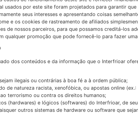
 usados ​​por este site foram projetados para garantir que
mamente seus interesses e apresentando coisas semelhante
me e os cookies de rastreamento de afiliados simplesment
tes de nossos parceiros, para que possamos creditá-los ad
çam qualquer promoção que pode fornecê-lo para fazer um
o
do dos conteúdos e da informação que o Interfrioar ofere
ejam ilegais ou contrárias à boa fé a à ordem pública;
 de natureza racista, xenofóbica, ou apostas online (ex.:
a ao terrorismo ou contra os direitos humanos;
os (hardwares) e lógicos (softwares) do Interfrioar, de seu
uaisquer outros sistemas de hardware ou software que sej