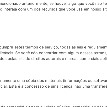
mencionado anteriormente, se houver algo que você não te
so interaja com um dos recursos que você usa em nosso sit
.
umprir estes termos de serviço, todas as leis e regulament
licáveis. Se você não concordar com algum desses termos, 
dos pelas leis de direitos autorais e marcas comerciais apli
iamente uma cópia dos materiais (informações ou software)
cial. Esta é a concessão de uma licença, não uma transferên
dade comercial ou para exibição pública (comercial ou não 