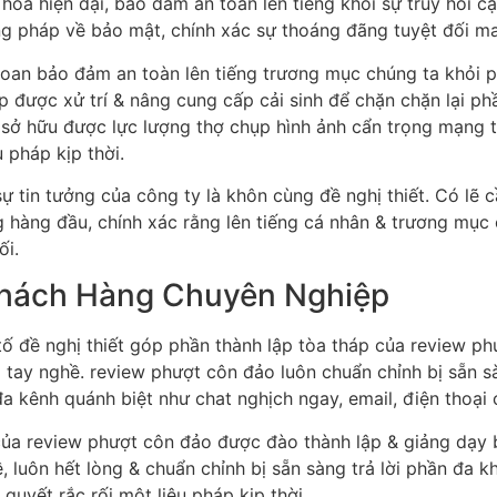
 hóa hiện đại, bảo đảm an toàn lên tiếng khỏi sự truy hỏi c
 pháp về bảo mật, chính xác sự thoáng đãng tuyệt đối man
an bảo đảm an toàn lên tiếng trương mục chúng ta khỏi ph
ếp được xử trí & nâng cung cấp cải sinh để chặn chặn lại p
sở hữu được lực lượng thợ chụp hình ảnh cẩn trọng mạng t
 pháp kịp thời.
ự tin tưởng của công ty là khôn cùng đề nghị thiết. Có lẽ 
ng hàng đầu, chính xác rằng lên tiếng cá nhân & trương mục
ối.
Khách Hàng Chuyên Nghiệp
ố đề nghị thiết góp phần thành lập tòa tháp của review ph
 tay nghề. review phượt côn đảo luôn chuẩn chỉnh bị sẵn 
 kênh quánh biệt như chat nghịch ngay, email, điện thoại
của review phượt côn đảo được đào thành lập & giảng dạy 
, luôn hết lòng & chuẩn chỉnh bị sẵn sàng trả lời phần đa k
i quyết rắc rối một liệu pháp kịp thời.