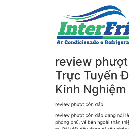
review phượt
Trực Tuyến Đ
Kinh Nghiệm
review phượt côn đảo
review phượt côn đảo đang nổi l
phong phú, vẻ bên ngoài thân thi