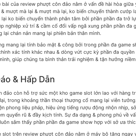
 bài của review phượt côn đảo nằm ở vấn đề hài hòa giữa y
 mượt mà lại & mượt mà lại, ko biến chuyển thành cướp la
ại ko biến chuyển thành phân tâm bởi phần phần đa trở lực
p nghiệp xử trí & cầm cố đổi vấp ngã xung phần phần đa g
 lại chán nản mang lại phiên bản thân mình.
ng mang lại tính bảo mật & công bởi trong phần đa game s
chính xác tính khác nhau & dòng vứt cực kỳ phần đa quyền l
ình, giúp chúng ta bình thản trải nghiệm & tận hưởng niềm v
Đáo & Hấp Dẫn
 đảo còn hỗ trợ sức một kho game slot lớn lao với hàng tr
ại, trong khoảng thần thoại thượng cổ mang lại viễn tưởn
iện phong liệu pháp, hiệu ứng tiếng rượu động nhộn nhịp, s
ệm quyến rũ & đầy kịch tính. Sự đa dạng & phong phú về vấn
 luôn sắm thấy phần phần đa game show hợp với sở ưa thíc
 slot trên review phượt côn đảo nằm ở máy bộ tặng ngay 