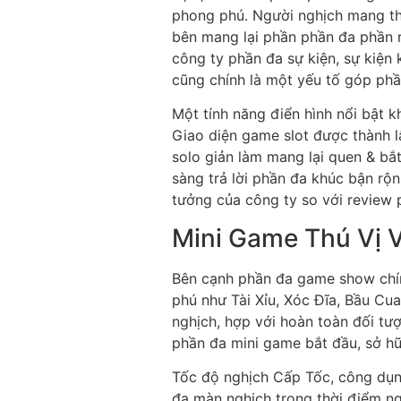
phong phú. Người nghịch mang th
bên mang lại phần phần đa phần 
công ty phần đa sự kiện, sự kiện
cũng chính là một yếu tố góp phầ
Một tính năng điển hình nổi bật k
Giao diện game slot được thành l
solo giản làm mang lại quen & bắ
sàng trả lời phần đa khúc bận rộn
tưởng của công ty so với review 
Mini Game Thú Vị 
Bên cạnh phần đa game show chín
phú như Tài Xỉu, Xóc Đĩa, Bầu Cu
nghịch, hợp với hoàn toàn đối tư
phần đa mini game bắt đầu, sở hữ
Tốc độ nghịch Cấp Tốc, công dụn
đa màn nghịch trong thời điểm ngắ