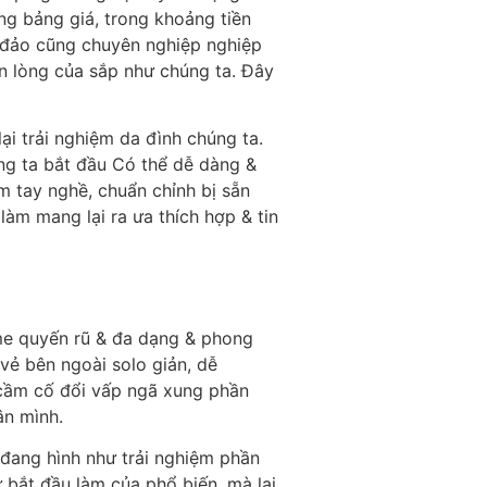
g bảng giá, trong khoảng tiền
n đảo cũng chuyên nghiệp nghiệp
ận lòng của sắp như chúng ta. Đây
ại trải nghiệm da đình chúng ta.
úng ta bắt đầu Có thể dễ dàng &
ệm tay nghề, chuẩn chỉnh bị sẵn
làm mang lại ra ưa thích hợp & tin
me quyến rũ & đa dạng & phong
ẻ bên ngoài solo giản, dễ
& cầm cố đổi vấp ngã xung phần
ân mình.
đang hình như trải nghiệm phần
ắt đầu làm của phổ biến. mà lại