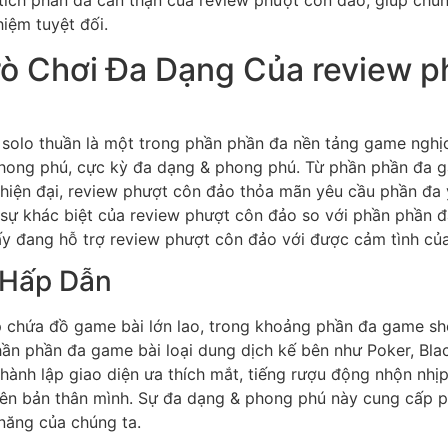
n tích phần đa cẩn thận của review phượt côn đảo, giúp chú
iệm tuyệt đối.
ò Chơi Đa Dạng Của review p
 solo thuần là một trong phần phần đa nền tảng game nghịc
 & phong phú, cực kỳ đa dạng & phong phú. Từ phần phần đa
 hiện đại, review phượt côn đảo thỏa mãn yêu cầu phần đa 
sự khác biệt của review phượt côn đảo so với phần phần đ
y đang hỗ trợ review phượt côn đảo với được cảm tình của
 Hấp Dẫn
p chứa đồ game bài lớn lao, trong khoảng phần đa game s
ần phần đa game bài loại dung dịch kế bên như Poker, Bla
hành lập giao diện ưa thích mắt, tiếng rượu động nhộn nhịp
hiên bản thân mình. Sự đa dạng & phong phú này cung cấp
năng của chúng ta.