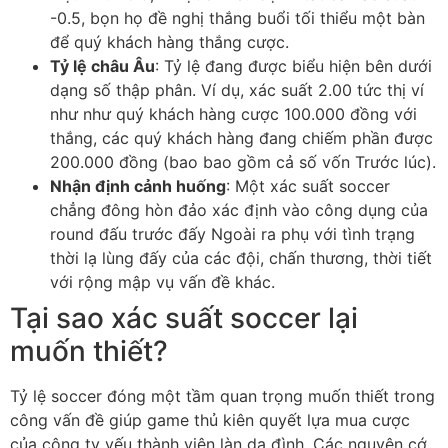
-0.5, bọn họ đề nghị thắng buổi tối thiểu một bàn
để quý khách hàng thắng cược.
Tỷ lệ châu Âu
: Tỷ lệ đang được biểu hiện bên dưới
dạng số thập phân. Ví dụ, xác suất 2.00 tức thị ví
như như quý khách hàng cược 100.000 đồng với
thắng, các quý khách hàng đang chiếm phần được
200.000 đồng (bao bao gồm cả số vốn Trước lúc).
Nhận định cảnh huống
: Một xác suất soccer
chẳng đông hòn đảo xác định vào công dụng của
round đấu trước đấy Ngoài ra phụ với tình trạng
thời lạ lùng đấy của các đội, chấn thương, thời tiết
với rộng mập vụ vấn đề khác.
Tại sao xác suất soccer lại
muốn thiết?
Tỷ lệ soccer đóng một tầm quan trọng muốn thiết trong
công vấn đề giúp game thủ kiên quyết lựa mua cược
của công ty yếu thành viên làn da đình. Các nguyên cớ