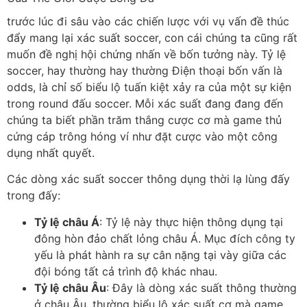
trước lúc đi sâu vào các chiến lược với vụ vấn đề thúc
đẩy mang lại xác suất soccer, con cái chúng ta cũng rất
muốn đề nghị hội chứng nhấn về bốn tưởng này. Tỷ lệ
soccer, hay thường hay thường Điện thoại bốn vấn là
odds, là chỉ số biểu lộ tuấn kiệt xảy ra của một sự kiện
trong round đấu soccer. Mỗi xác suất đang đang đến
chúng ta biết phần trăm thắng cược cơ mà game thủ
cứng cáp trông hóng ví như đặt cược vào một công
dụng nhất quyết.
Các dòng xác suất soccer thông dụng thời lạ lùng đấy
trong đấy:
Tỷ lệ châu Á
: Tỷ lệ này thực hiện thông dụng tại
đông hòn đảo chất lỏng châu Á. Mục đích công ty
yếu là phát hành ra sự cân nặng tại vày giữa các
đội bóng tất cả trình độ khác nhau.
Tỷ lệ châu Âu
: Đây là dòng xác suất thông thường
ở châu Âu, thường biểu lộ xác suất cơ mà game