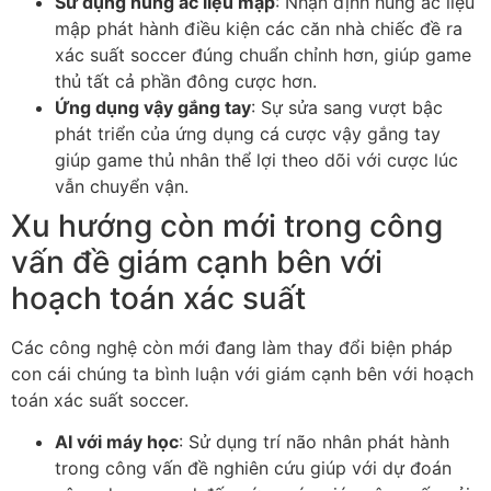
Sử dụng hung ác liệu mập
: Nhận định hung ác liệu
mập phát hành điều kiện các căn nhà chiếc đề ra
xác suất soccer đúng chuẩn chỉnh hơn, giúp game
thủ tất cả phần đông cược hơn.
Ứng dụng vậy gắng tay
: Sự sửa sang vượt bậc
phát triển của ứng dụng cá cược vậy gắng tay
giúp game thủ nhân thể lợi theo dõi với cược lúc
vẫn chuyển vận.
Xu hướng còn mới trong công
vấn đề giám cạnh bên với
hoạch toán xác suất
Các công nghệ còn mới đang làm thay đổi biện pháp
con cái chúng ta bình luận với giám cạnh bên với hoạch
toán xác suất soccer.
AI với máy học
: Sử dụng trí não nhân phát hành
trong công vấn đề nghiên cứu giúp với dự đoán