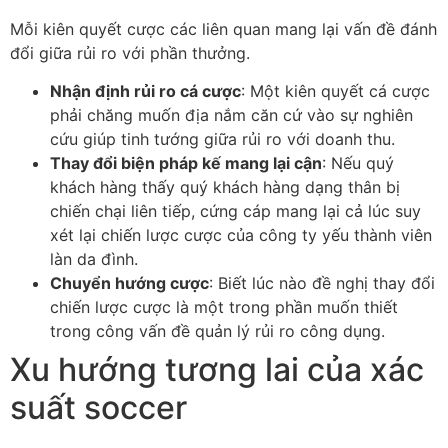
Mỗi kiên quyết cược các liên quan mang lại vấn đề đánh
đổi giữa rủi ro với phần thưởng.
Nhận định rủi ro cá cược
: Một kiên quyết cá cược
phải chăng muốn địa nắm căn cứ vào sự nghiên
cứu giúp tinh tướng giữa rủi ro với doanh thu.
Thay đổi biện pháp kế mang lại cận
: Nếu quý
khách hàng thấy quý khách hàng dạng thân bị
chiến chại liên tiếp, cứng cáp mang lại cả lúc suy
xét lại chiến lược cược của công ty yếu thành viên
làn da đình.
Chuyển hướng cược
: Biết lúc nào đề nghị thay đổi
chiến lược cược là một trong phần muốn thiết
trong công vấn đề quản lý rủi ro công dụng.
Xu hướng tương lai của xác
suất soccer