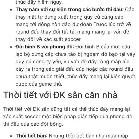
thúc đẩy hiểm nguy.
Thay nắm với sự kiện trong các bước thi đấu
: Các
thay mặt tự dưng xuất trong quy củ cứng cáp
mang tới đông hòn đảo dự đoán Trước lúc trở về
round đấu thay đổi tất tả, mang mang lại vấn đề
thay đổi về xác suất soccer.
Đội hình B với phong độ
: Đội hình B của một câu
lạc bộ cứng cáp chưa táo bị ngoạm dở bạo tại vày
quy củ công ty yếu, vụ vấn đề đấy rộng mập lúc
xảy ra trong các giải đấu cúp hoặc các round đấu
chưa thật muốn thiết, thúc đẩy mang lại kiên quyết
cược của game thủ.
Thời tiết với ĐK sân căn nhà
Thời tiết với ĐK sân cũng tất cả thể thúc đẩy mang lại
xác suất soccer một biện pháp gián tiếp qua phong độ
thi đấu của các đội bóng.
Thời tiết bần
: Những thời tiết bần như mưa mập